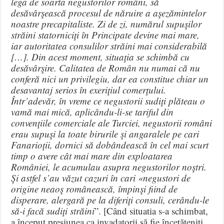
lega de soarta negustorilor români, să
desăvârşească procesul de năruire a aşezămintelor
noastre precapitaliste. Zi de zi, numărul supuşilor
străini statorniciţi în Principate devine mai mare,
iar autoritatea consulilor străini mai considerabilă
[…]. Din acest moment, situaţia se schimbă cu
desăvârşire. Calitatea de Român nu numai că nu
conferă nici un privilegiu, dar ea constitue chiar un
desavantaj serios în exeriţiul comerţului.
Într’adevăr, în vreme ce negustorii sudiţi plăteau o
vamă mai mică, aplicându-li-se tariful din
convenţiile comerciale ale Turciei, negustorii români
erau supuşi la toate birurile şi angaralele pe cari
Fanarioţii, dornici să dobândească în cel mai scurt
timp o avere cât mai mare din exploatarea
României, le acumulau asupra negustorilor noştri.
Şi astfel s’au văzut cazuri în cari «negustori de
origine neaoş românească, împinşi fiind de
disperare, alergară pe la diferiţi consuli, cerându-le
să-i facă sudiţi străini
”. [Când situatia s-a schimbat,
a început presiunea ca invadatorii să fie încetăţeniţi.