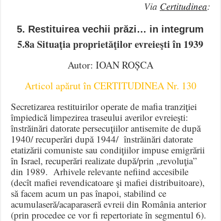
Via
Certitudinea
:
5. Restituirea vechii prăzi… in integrum
5.8a Situaţia proprietăţilor evreieşti în 1939
Autor: IOAN ROȘCA
Articol apărut în CERTITUDINEA Nr. 130
Secretizarea restituirilor operate de mafia tranziţiei
împiedică limpezirea traseului averilor evreieşti:
înstrăinări datorate persecuţiilor antisemite de după
1940/ recuperări după 1944/ înstrăinări datorate
etatizării comuniste sau condiţiilor impuse emigrării
în Israel, recuperări realizate după/prin „revoluţia”
din 1989. Arhivele relevante nefiind accesibile
(decît mafiei revendicatoare şi mafiei distribuitoare),
să facem acum un pas înapoi, stabilind ce
acumulaseră/acaparaseră evreii din România anterior
(prin procedee ce vor fi repertoriate în segmentul 6).