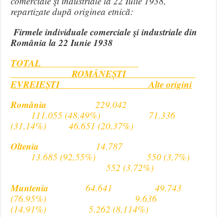
comerciale şi industriale la 22 Iulie 1938,
repartizate după originea etnică:
Firmele individuale comerciale şi industriale din
România la 22 Iunie 1938
TOTAL
ROMÂNEȘTI
EVREIEȘTI Alte origini
România
229.042
111.055 (48,49%) 71.336
(31,14%) 46.651 (20,37%)
Oltenia
14.787
13.685 (92,55%) 550 (3,7%)
552 (3,72%)
Muntenia
64.641 49.743
(76.95%) 9.636
(14,91%) 5.262 (8,114%)