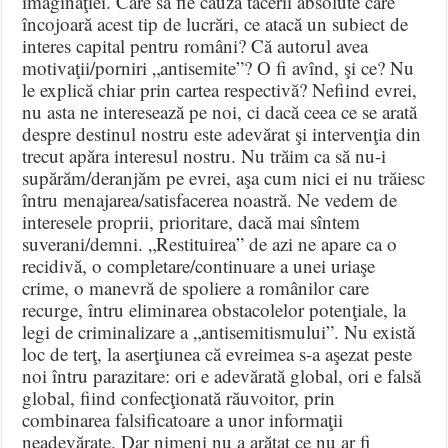
imaginaţiei. Care să fie cauza tăcerii absolute care
încojoară acest tip de lucrări, ce atacă un subiect de
interes capital pentru români? Că autorul avea
motivaţii/porniri „antisemite”? O fi avînd, şi ce? Nu
le explică chiar prin cartea respectivă? Nefiind evrei,
nu asta ne interesează pe noi, ci dacă ceea ce se arată
despre destinul nostru este adevărat şi intervenţia din
trecut apăra interesul nostru. Nu trăim ca să nu-i
supărăm/deranjăm pe evrei, aşa cum nici ei nu trăiesc
întru menajarea/satisfacerea noastră. Ne vedem de
interesele proprii, prioritare, dacă mai sîntem
suverani/demni. „Restituirea” de azi ne apare ca o
recidivă, o completare/continuare a unei uriaşe
crime, o manevră de spoliere a românilor care
recurge, întru eliminarea obstacolelor potenţiale, la
legi de criminalizare a „antisemitismului”. Nu există
loc de terţ, la aserţiunea că evreimea s-a aşezat peste
noi întru parazitare: ori e adevărată global, ori e falsă
global, fiind confecţionată răuvoitor, prin
combinarea falsificatoare a unor informaţii
neadevărate. Dar nimeni nu a arătat ce nu ar fi