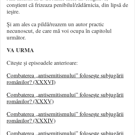
conştient că frizeaza penibilul/zădărnicia, din lipsă de
ieşire.
Şi am ales ca pildă/reazem un autor practic
necunoscut, de care mă voi ocupa în capitolul
următor.
VA URMA
Citește și episoadele anterioare:
Combaterea „antisemitismului” foloseşte subjugării
românilor? (XXXVI)
Combaterea „antisemitismului” foloseşte subjugării
românilor? (XXXV)
Combaterea „antisemitismului” foloseşte subjugării
românilor? (XXXIV)
Combaterea „antisemitismului” foloseşte subjugării