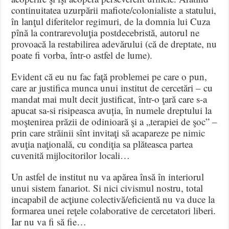
continuitatea uzurpării mafiote/colonialiste a statului,
în lanţul diferitelor regimuri, de la domnia lui Cuza
pînă la contrarevoluţia postdecebristă, autorul ne
provoacă la restabilirea adevărului (că de dreptate, nu
poate fi vorba, într-o astfel de lume).
Evident că eu nu fac faţă problemei pe care o pun,
care ar justifica munca unui institut de cercetări – cu
mandat mai mult decit justificat, într-o ţară care s-a
apucat sa-si risipeasca avuția, în numele dreptului la
moştenirea prăzii de odinioară şi a „terapiei de şoc” –
prin care străinii sînt invitaţi să acapareze pe nimic
avuţia naţională, cu condiţia sa plăteasca partea
cuvenită mijlocitorilor locali…
Un astfel de institut nu va apărea însă în interiorul
unui sistem fanariot. Si nici civismul nostru, total
incapabil de acţiune colectivă/eficientă nu va duce la
formarea unei reţele colaborative de cercetatori liberi.
Iar nu va fi să fie…