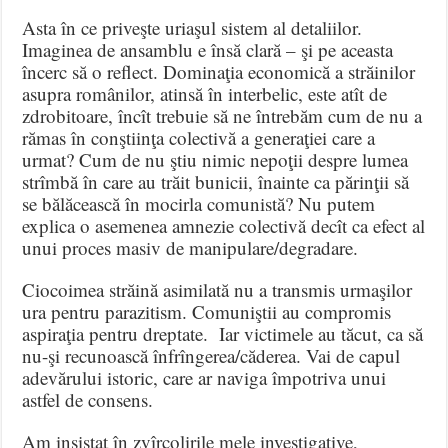
Asta în ce priveşte uriaşul sistem al detaliilor.
Imaginea de ansamblu e însă clară – şi pe aceasta
încerc să o reflect. Dominaţia economică a străinilor
asupra românilor, atinsă în interbelic, este atît de
zdrobitoare, încît trebuie să ne întrebăm cum de nu a
rămas în conştiinţa colectivă a generaţiei care a
urmat? Cum de nu ştiu nimic nepoţii despre lumea
strîmbă în care au trăit bunicii, înainte ca părinţii să
se bălăcească în mocirla comunistă? Nu putem
explica o asemenea amnezie colectivă decît ca efect al
unui proces masiv de manipulare/degradare.
Ciocoimea străină asimilată nu a transmis urmaşilor
ura pentru parazitism. Comuniştii au compromis
aspiraţia pentru dreptate. Iar victimele au tăcut, ca să
nu-şi recunoască înfrîngerea/căderea. Vai de capul
adevărului istoric, care ar naviga împotriva unui
astfel de consens.
Am insistat în zvîrcolirile mele investigative,