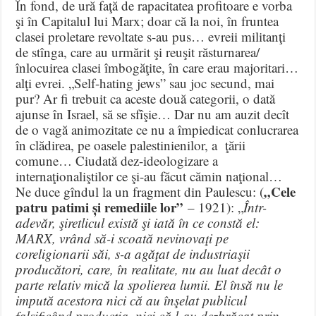
În fond, de ură faţă de rapacitatea profitoare e vorba
şi în Capitalul lui Marx; doar că la noi, în fruntea
clasei proletare revoltate s-au pus… evreii militanţi
de stînga, care au urmărit şi reuşit răsturnarea/
înlocuirea clasei îmbogăţite, în care erau majoritari…
alţi evrei. „Self-hating jews” sau joc secund, mai
pur? Ar fi trebuit ca aceste două categorii, o dată
ajunse în Israel, să se sfîşie… Dar nu am auzit decît
de o vagă animozitate ce nu a împiedicat conlucrarea
în clădirea, pe oasele palestinienilor, a ţării
comune… Ciudată dez-ideologizare a
internaţionaliştilor ce şi-au făcut cămin naţional…
„Cele
Ne duce gîndul la un fragment din Paulescu: (
patru patimi și remediile lor”
– 1921): „
Într-
adevăr, şiretlicul există şi iată în ce constă el:
MARX, vrând să-i scoată nevinovaţi pe
coreligionarii săi, s-a agăţat de industriaşii
producători, care, în realitate, nu au luat decât o
parte relativ mică la spolierea lumii. El însă nu le
impută acestora nici că au înşelat publicul
falsificând producţia, nici că l-au dezbrăcat prin