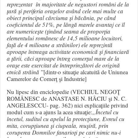
reprezentat în majoritate de negustori români de la
ţară şi periferia oraşelor având cele mai multe ca
obiect principal cârciuma şi băcănia, pe când
coeficientul de 51%, pe lângă marele avantaj ce îl
are numericeşte (ţinând seama de proporţia
elementului românesc de 14,5 milioane locuitori,
faţă de 4 milioane a străinilor) ele reprezintă
aproape întreaga activitate economică şi financiară
a ţării, căci aproape întreg comerţul mare de la
oraşe este exercitat de întreprinzători de origină
etnică străină
”[dintr-o situaţie alcatuită de Uniunea
Camerelor de Comerţ şi Industrie]
Nu lipesc din enciclopedie (VECHIUL NEGOŢ
ROMÂNESC de ANASTASE N. HÂCIU şi N. C.
ANGELESCCU- pag. 362) nici explicaţiile privind
modul cum s-a ajuns la acea situaţie:
„Încetul cu
încetul, suditul cu apelul la protecţiune, Evreul cu
mita, corupţiunea şi ciupeala, reuşiră, prin
coruperea Domnilor fanarioţi pe cari nimic nu-i