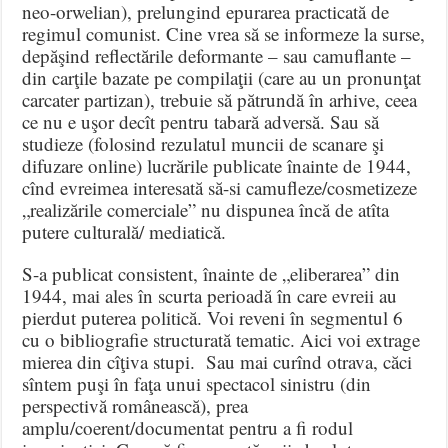
neo-orwelian), prelungind epurarea practicată de
regimul comunist. Cine vrea să se informeze la surse,
depăşind reflectările deformante – sau camuflante –
din carţile bazate pe compilaţii (care au un pronunţat
carcater partizan), trebuie să pătrundă în arhive, ceea
ce nu e uşor decît pentru tabară adversă. Sau să
studieze (folosind rezulatul muncii de scanare şi
difuzare online) lucrările publicate înainte de 1944,
cînd evreimea interesată să-si camufleze/cosmetizeze
„realizările comerciale” nu dispunea încă de atîta
putere culturală/ mediatică.
S-a publicat consistent, înainte de „eliberarea” din
1944, mai ales în scurta perioadă în care evreii au
pierdut puterea politică. Voi reveni în segmentul 6
cu o bibliografie structurată tematic. Aici voi extrage
mierea din cîţiva stupi. Sau mai curînd otrava, căci
sîntem puşi în faţa unui spectacol sinistru (din
perspectivă românească), prea
amplu/coerent/documentat pentru a fi rodul