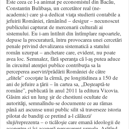
Este ceea ce l-a animat pe economistul din Bacău,
Constantin Bulibaşa, un cercetător real (ne-
academic) care şi-a dedicat viaţa studierii contabile a
jefuirii României, rămânînd – desigur – necunoscut
publicului capturat de mercenarii culturali ai
sistemului. Eu i-am întilnit din întîmplare rapoartele,
depuse la procuratură, întru provocarea unei cercetări
penale privind devalizarea sistematică a statului
român uzurpat – anchetare care, evident, nu poate
avea loc. Semnalez, fără speranţa că l-aş putea aduce
în circuitul atenţiei publice contribuţia sa la
perceperea aserviri/prădării României de către
„elitele” cocoţate la cîrmă, pe longitidinea a 150 de
ani de jefuire a ţării – în cartea sa, „Deşteaptă-te
române”, publicată în anul 2011 la editura Vicovia.
Găsim aici un lung şir de chestiuni ocultate de
autorităţi, semnalîndu-se documente ce au rămas
până azi ascunse unui public silit să traverseze istoria
pilotat de bandiţi ce pretind a-l călăuzi/
sluji/reprezenta – o ticăloşie care emană ideologii de
acoperire şi îşi acoperă perseverent urmele. Arătînd