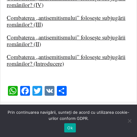
românilor? (IV)
Combaterea „antisemitismului” foloseşte subjugării
românilor? (III)
Combaterea „antisemitismului” foloseşte subjugării
românilor? (II)
Combaterea „antisemitismului” foloseşte subjugării
românilor? (Introducere)
WhatsApp
Facebook
Twitter
VK
Share
Prin continuarea navigării, sunteți de acord cu utilizarea cookie-
urilor conform GDPR.
Tags
Ok
COMBATEREA „ANTISEMITISMULUI” FOLOSEŞTE SUBJUGĂRII ROMÂNILOR?