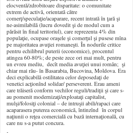
elocventă/zdrobitoare disparitate: o comunitate
extrem de activă, orientată către
comerţ/speculaţie/acaparare, recent intrată în ţară şi
ne-asimilabilă (lucru dovedit şi de modul cum a
părăsit în final teritoriul), care reprezenta 4% din
populaţie, ocupase oraşele şi comerţul şi pusese mîna
pe majoritatea avuţiei romaneşti. În nodurile critice
pentru echilibrul puterii (economice), procentul
atingea 60-80%; de peste zece ori mai mult, pentru
un evreu mediu, decît media avuţiei unui român; şi
chiar mai rău- în Basarabia, Bucovina, Moldova. Era
deci explicabilă ostilitatea celor deposedaţi de
venetici acţionînd solidar/ perseverent. Erau ameni
care trăiseră conform vechilor reguli/tradiţii şi care s-
au pomenit modernizaţi/exploataţi capitalist,
mulşi/folosiţi colonial – de intruşii abili/rapaci care
acaparasera puterea economică, întinzînd în corpul
naţiunii o reţea comercială cu bază internaţională, cu
care nu s-a putut concura.