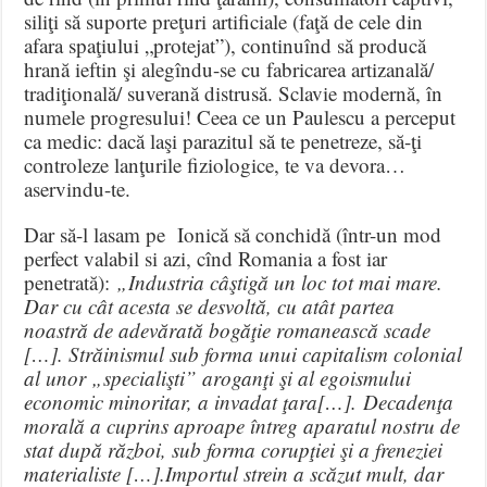
siliţi să suporte preţuri artificiale (faţă de cele din
afara spaţiului „protejat”), continuînd să producă
hrană ieftin şi alegîndu-se cu fabricarea artizanală/
tradiţională/ suverană distrusă. Sclavie modernă, în
numele progresului! Ceea ce un Paulescu a perceput
ca medic: dacă laşi parazitul să te penetreze, să-ţi
controleze lanţurile fiziologice, te va devora…
aservindu-te.
Dar să-l lasam pe Ionică să conchidă (într-un mod
perfect valabil si azi, cînd Romania a fost iar
penetrată):
„
Industria câştigă un loc tot mai mare.
Dar cu cât acesta se desvoltă, cu atât partea
noastră de adevărată bogăţie romanească scade
[…]. Străinismul sub forma unui capitalism colonial
al unor „specialişti” aroganţi şi al egoismului
economic minoritar, a invadat ţara[…].
Decadenţa
morală a cuprins aproape întreg aparatul nostru de
stat după război, sub forma corupţiei şi a freneziei
materialiste […].
Importul strein a scăzut mult, dar