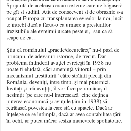
Sprijinită de aceleaşi cercuri externe care ne băgaseră
pe gît si sudiţii. Atît de consecvent şi de obraznic s-a
ocupat Europa cu transplantarea evreilor la noi, încît
te întrebi dacă a făcut-o ca urmare a presiunilor
irezistibile ale evreimii urcate peste ei, sau ca să
scape de ea…]
Ştiu că românului „practic/decurcăreţ” nu-i pasă de
principii, de adevăruri istorice, de trecut. Dar
problema întinderii avuţiei evreieşti în 1938 nu
poate fi eludată, căci ameninţă viitorul – prin
mecanismul „restituirii” către străinii plecaţi din
România, deveniţi, între timp, şi mai puternici.
Invitaţi şi reînavuţiţi, îl vor face pe românaşul
nesimţit (pe care nu-l interesează cine deţinea
puterea economică şi avuţiile ţării în 1938) să
retrăiască povestea la care stă cu spatele. Dacă ar
înţelege ce se întîmplă, dacă ar avea contabilitea ţării
în ochi, ar putea măcar sesiza manevrele spoliatoare.