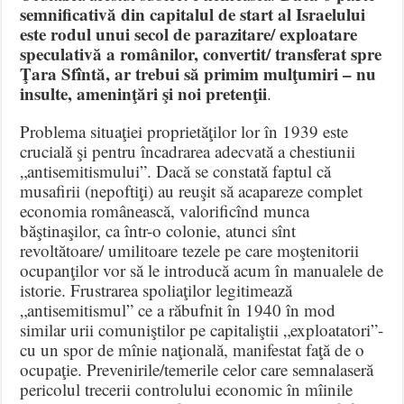
semnificativă din capitalul de start al Israelului
este rodul unui secol de parazitare/ exploatare
speculativă a românilor, convertit/ transferat spre
Ţara Sfîntă, ar trebui să primim mulţumiri – nu
insulte, ameninţări şi noi pretenţii
.
Problema situaţiei proprietăţilor lor în 1939 este
crucială şi pentru încadrarea adecvată a chestiunii
„antisemitismului”. Dacă se constată faptul că
musafirii (nepoftiţi) au reuşit să acapareze complet
economia românească, valorificînd munca
băştinaşilor, ca într-o colonie, atunci sînt
revoltătoare/ umilitoare tezele pe care moştenitorii
ocupanţilor vor să le introducă acum în manualele de
istorie. Frustrarea spoliaţilor legitimează
„antisemitismul” ce a răbufnit în 1940 în mod
similar urii comuniştilor pe capitaliştii „exploatatori”-
cu un spor de mînie naţională, manifestat faţă de o
ocupaţie. Prevenirile/temerile celor care semnalaseră
pericolul trecerii controlului economic în mîinile