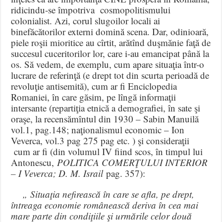
ridicindu-se împotriva cosmopolitismului
colonialist. Azi, corul slugoilor locali ai
binefăcătorilor externi domină scena. Dar, odinioară,
piele roşii mioritice au cîrtit, arătînd duşmănie faţă de
succesul cuceritorilor lor, care i-au emancipat până la
os. Să vedem, de exemplu, cum apare situaţia într-o
lucrare de referinţă (e drept tot din scurta perioadă de
revoluţie antisemită), cum ar fi Enciclopedia
Romaniei, în care găsim, pe lîngă informaţii
intersante (repartiţia etnică a demografiei, în sate şi
oraşe, la recensămîntul din 1930 – Sabin Manuilă
vol.1, pag.148; naţionalismul economic – Ion
Veverca, vol.3 pag 275 pag etc. ) şi consideraţii
cum ar fi (din volumul IV fiind scos, în timpul lui
Antonescu,
POLITICA COMERŢULUI INTERIOR
– I Veverca; D. M. Israil
pag. 357):
„ Situaţia nefirească în care se afla, pe drept,
întreaga economie românească deriva în cea mai
mare parte din condiţiile şi urmările celor două