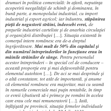
drumuri în politica comercială: în afară, neputinţa
acoperirii neegalităţii de schimb şi dominarea, în
bună parte, a monopolului industrial, cu import
stăpânirea
industrial şi export agricol; iar înăuntru,
pieţii de negustorii străini, îndeosebi evrei,
de
preţurile industriei carteliste şi de anarhia circulaţiei
şi organizării distribuţiei
[…].
Situaţia existentă în
comerţul intern românesc era de-a dreptul
Mai mult de 50% din capitalul şi
îngrijorătoare.
din numărul întreprinderilor în funcţiune erau în
mâinile străinilor de sânge.
Pentru personalul
acestor întreprinderi – în special cel de conducere –
această proporţie era şi mai defavorabilă pentru
elementul autohton
[…].
De aci se mai desprinde şi
o altă constatare, tot atât de importantă, şi anume
că elementul românesc era majoritar, mai cu seamă
în ramurile comerciale mai puţin rentabile, în timp
ce evreii izbutiseră să-i primeze pe români în acelea
care erau cele mai remuneratorii
[…].
Iată,
înfăţişată pe provincii, situaţia firmelor individuale