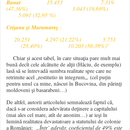
Banat
15.453 7.319
(47.36%) 3.043 (19,69%)
5.091 (32,95 %)
Crişana şi
Maramureş
:
20.251 4.297 (21,22%) 5.751
(28,40%) 10.203 (50,38%)
”
Chiar și acest tabel, în care situaţia pare mult mai
bună decît cele alcătuite de alţii (Hâciu, de exemplu)
lasă să se întrevadă sumbra realitate spre care ne
retrimite acel „restitutio in integrum„. (cel puțin
pentru unul ca mine, născut în Bucovina, din părinţi
moldoveni şi basarabeni…)
De altfel, autorii articolului semnalează faptul că,
dacă s-ar considera adevărata deţinere a capitalului
(mai ales cel mare, atît de anonim…) ar ieşi în
lumină realitatea devastatoare a statutului de colonie
a României:
„Într’ adevăr, coeficientul de 49% este