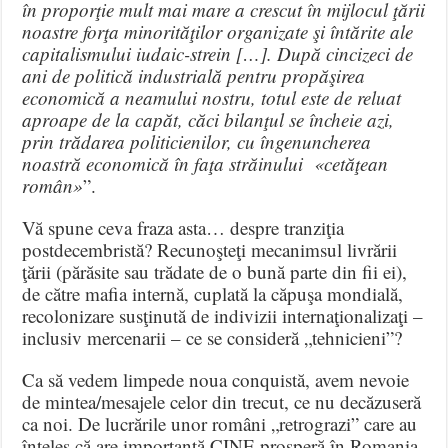
în proporţie mult mai mare a crescut în mijlocul ţării
noastre forţa minorităţilor organizate şi întărite ale
capitalismului iudaic-strein […]. După cincizeci de
ani de politică industrială pentru propăşirea
economică a neamului nostru, totul este de reluat
aproape de la capăt, căci bilanţul se încheie azi,
prin trădarea politicienilor, cu îngenuncherea
noastră economică în faţa străinului «cetăţean
român»
”.
Vă spune ceva fraza asta… despre tranziţia
postdecembristă? Recunoşteţi mecanimsul livrării
ţării (părăsite sau trădate de o bună parte din fii ei),
de către mafia internă, cuplată la căpuşa mondială,
recolonizare susţinută de indivizii internaţionalizaţi –
inclusiv mercenarii – ce se consideră „tehnicieni”?
Ca să vedem limpede noua conquistă, avem nevoie
de mintea/mesajele celor din trecut, ce nu decăzuseră
ca noi. De lucrările unor români „retrograzi” care au
înţeles că are importanţă CINE prosperă în Romania,