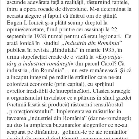
ascunde adevărata faţă a realităţii, răsturnînd faptele,
întru a opera rocade de diversiune. M-a determinat la
aceasta alegere şi faptul că tînărul om de ştiinţă
Eugen I. Ionică şi-a plătit scump dreptul la
opinie/cercetare, fiind printre cei asasinaţi la 22
septembrie 1938 numai pentru că erau legionari. Ce
arată Ionică în studiul
„Industria din România
”
publicat în revista „Rînduiala” în martie 1935, în
urma stupefacţiei create de o vizită la
«Expoziţia-
târg a industriei româneşti»
din parcul Carol? Că
industria „din România”… nu este românească. Și că
a încaput integral pe mâinile străinilor care ne-au
colonizat economic (prin capital), cu sprijinul
evreilor irezistibil de întreprinzători. Clasica strategie
a organismului invadator ce a pătruns în sînul gazdei
(victimă lăsată să producă) răstoarnă sensul/rostul
„protecţionismului”. Implementarea măsurilor în
favoarea „industriei din România” (dar ne-româneşti)
au dus la umplerea buzunarelor alogenilor ce ne-au
acaparat pe dinăuntru, golindu-le pe ale românilor
de rînd (în primul rînd ţăranii), consumatori captivi,