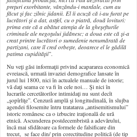
preţuri exorbitante, vânzându-i mardale, cum au
făcut şi fac zilnic jidanii. El îi acuză că i-au furat pe
lucrători şi a dat, astfel, cu o piatră, două lovituri:
prima este că a abătut atenţia de la gheşefturile
criminale ale negoţului jidănesc; a doua este că şi-a
creat printre lucrători o sumedenie nenumărată de
partizani, care îl cred orbeşte, deoarece el le gâdilă
patima cupidităţii
”.
Nu veţi găsi informaţii privind acapararea economică
evreiască, urmată invaziei demografice lansate în
jurul lui 1800, nici în actualele manuale de istorie;
vă daţi seama ce va fi în cele noi… Şi nici în
lucrarile cercetătorilor intimidaţi nu sunt decît
„şopîrliţe”. Cenzură amplă şi longitudinală, în slujba
agendei filosemite întru tratatarea „antisemitismului”
istoric românesc ca o izbucire iraţională de ură
etnică. Ascunderea postdecembristă a adevărului,
încă mai sfidătoare ca formele de falsificare din
trecut, se face din/ prin corectitudine politică (de tip