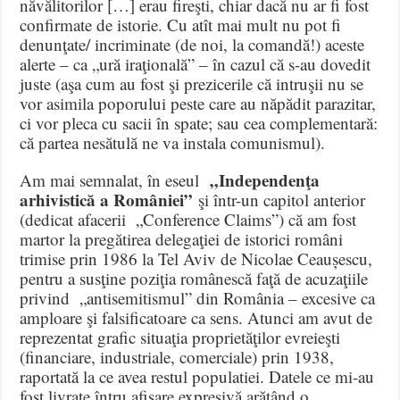
năvălitorilor […] erau fireşti, chiar dacă nu ar fi fost
confirmate de istorie. Cu atît mai mult nu pot fi
denunţate/ incriminate (de noi, la comandă!) aceste
alerte – ca „ură iraţională” – în cazul că s-au dovedit
juste (aşa cum au fost şi prezicerile că intruşii nu se
vor asimila poporului peste care au năpădit parazitar,
ci vor pleca cu sacii în spate; sau cea complementară:
că partea nesătulă ne va instala comunismul).
„Independenţa
Am mai semnalat, în eseul
arhivistică a României”
şi într-un capitol anterior
(dedicat afacerii „Conference Claims”) că am fost
martor la pregătirea delegaţiei de istorici români
trimise prin 1986 la Tel Aviv de Nicolae Ceaușescu,
pentru a susţine poziţia românescă faţă de acuzaţiile
privind „antisemitismul” din România – excesive ca
amploare şi falsificatoare ca sens. Atunci am avut de
reprezentat grafic situaţia proprietăţilor evreieşti
(financiare, industriale, comerciale) prin 1938,
raportată la ce avea restul populatiei. Datele ce mi-au
fost livrate întru afişare expresivă arătând o