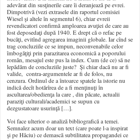
adevărat din susţinerile care îi deranjează pe evrei.
Dimpotrivă (vezi extrasele din raportul comisiei
Wiesel şi altele în segmentul 6), chiar evreii
revendicatori confirmă amploarea avuţiei de care au
fost deposedaţi după 1940. E drept că o refac pe
bucăţi, evitînd agregarea imaginii globale. Iar cînd se
trag concluziile ce se impun, neconvenabile celor
îmbogăţiţi prin parazitarea economică a poporului
român, mesajul este pus la index. Cum (de ce) să ne
lepădăm de concluziile juste? Şi chiar dacă nu ar fi
valide, contra-argumentele ar fi de folos, nu
cenzura. Ordinul de a întoarce spatele la istorie nu
indică decît hotărîrea de a fi menţinuţi în
ascultarea/obedienţa la care , din păcate, actualii
paraziţi culturali/academici se supun cu
dezgustatoare usurinţă […].
Voi face ulterior o analiză bibliografică a temei.
Semnalez acum doar un text (care poate l-a inspirat
şi pe Hâciu) ce demască subtilitatea propagandei ce