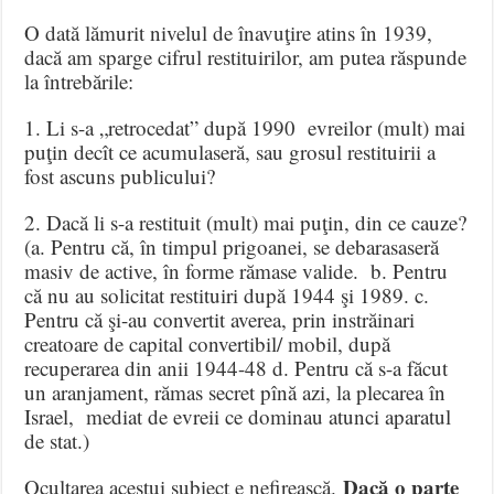
O dată lămurit nivelul de înavuţire atins în 1939,
dacă am sparge cifrul restituirilor, am putea răspunde
la întrebările:
1. Li s-a „retrocedat” după 1990 evreilor (mult) mai
puţin decît ce acumulaseră, sau grosul restituirii a
fost ascuns publicului?
2. Dacă li s-a restituit (mult) mai puţin, din ce cauze?
(a. Pentru că, în timpul prigoanei, se debarasaseră
masiv de active, în forme rămase valide. b. Pentru
că nu au solicitat restituiri după 1944 şi 1989. c.
Pentru că şi-au convertit averea, prin instrăinari
creatoare de capital convertibil/ mobil, după
recuperarea din anii 1944-48 d. Pentru că s-a făcut
un aranjament, rămas secret pînă azi, la plecarea în
Israel, mediat de evreii ce dominau atunci aparatul
de stat.)
Dacă o parte
Ocultarea acestui subiect e nefirească.