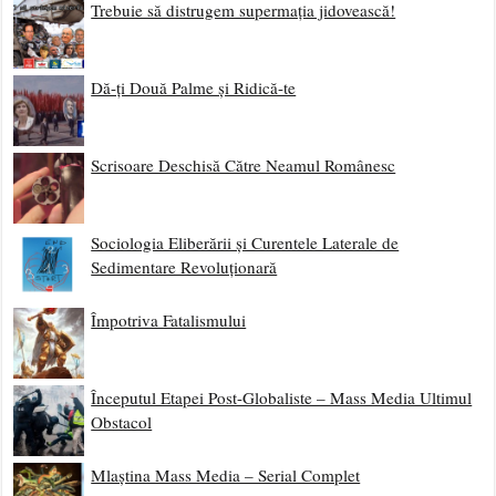
Trebuie să distrugem supermația jidovească!
Dă-ți Două Palme și Ridică-te
Scrisoare Deschisă Către Neamul Românesc
Sociologia Eliberării și Curentele Laterale de
Sedimentare Revoluționară
Împotriva Fatalismului
Începutul Etapei Post-Globaliste – Mass Media Ultimul
Obstacol
Mlaștina Mass Media – Serial Complet