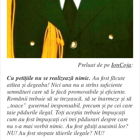
Preluat de pe
IonCoja
:
Cu petițiile nu se realizează nimic.
Au fost făcute
atîtea și degeaba! Nici una nu a strîns suficiente
semnături care să le facă promovabile și eficiente.
Românii trebuie să se trezească, să se înarmeze și să
„toace” guvernul iresponsabil, precum și pe cei care
taie pădurile ilegal. Toți aceștia trebuie împușcați
cum au fost împușcați cei trei pădurari despre care
nu s-a mai vorbit nimic. Au fost găsiți asasinii lor?
NU! Au fost stopate tăierile ilegale? NU!