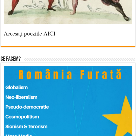
Accesați poeziile
AICI
Ce facem?