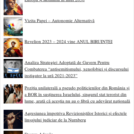
Vizita Papei – Autonomie Alternativă
Revelion 2023 – 2024 vine ANUL BIRUINȚEI
Analiza Strategiei Adoptată de Guvern Pentru
Combaterea “antisemitismului, xenofobiei și discursului
instigator la ură 2021-2023”
Poziția unilaterală a pseudo politicienilor din România și
a BOR în susținerea Israelului, singurul stat terorist din
lume, arată că aceștia nu au o fibră cu adevărat națională
Agresiunea împotriva Revizioniștilor Istorici și efectele
linșajului judiciar de la Nurnberg