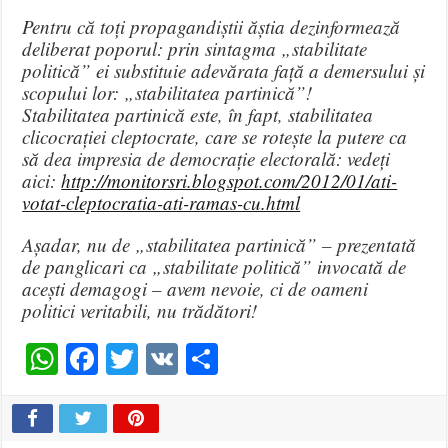
Pentru că toți propagandiștii ăștia dezinformează
deliberat poporul: prin sintagma „stabilitate
politică” ei substituie adevărata față a demersului și
scopului lor: „stabilitatea partinică”!
Stabilitatea partinică este, în fapt, stabilitatea
clicocrației cleptocrate, care se rotește la putere ca
să dea impresia de democrație electorală: vedeți
aici:
http://monitorsri.blogspot.com/2012/01/ati-
votat-cleptocratia-ati-ramas-cu.html
Așadar, nu de „stabilitatea partinică” – prezentată
de panglicari ca „stabilitate politică” invocată de
acești demagogi – avem nevoie, ci de oameni
politici veritabili, nu trădători!
WhatsApp
Facebook
Twitter
VK
Share