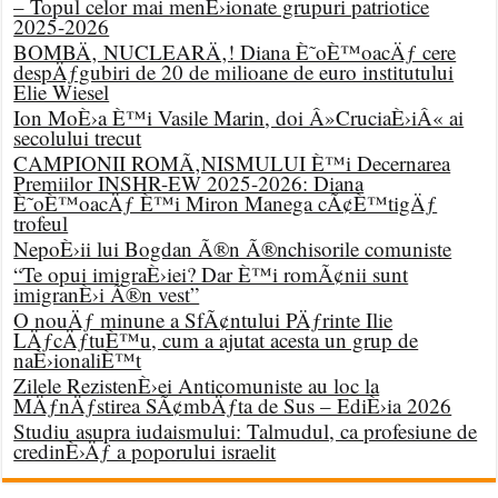
– Topul celor mai menÈ›ionate grupuri patriotice
2025-2026
BOMBÄ‚ NUCLEARÄ‚! Diana È˜oÈ™oacÄƒ cere
despÄƒgubiri de 20 de milioane de euro institutului
Elie Wiesel
Ion MoÈ›a È™i Vasile Marin, doi Â»CruciaÈ›iÂ« ai
secolului trecut
CAMPIONII ROMÃ‚NISMULUI È™i Decernarea
Premiilor INSHR-EW 2025-2026: Diana
È˜oÈ™oacÄƒ È™i Miron Manega cÃ¢È™tigÄƒ
trofeul
NepoÈ›ii lui Bogdan Ã®n Ã®nchisorile comuniste
“Te opui imigraÈ›iei? Dar È™i romÃ¢nii sunt
imigranÈ›i Ã®n vest”
O nouÄƒ minune a SfÃ¢ntului PÄƒrinte Ilie
LÄƒcÄƒtuÈ™u, cum a ajutat acesta un grup de
naÈ›ionaliÈ™t
Zilele RezistenÈ›ei Anticomuniste au loc la
MÄƒnÄƒstirea SÃ¢mbÄƒta de Sus – EdiÈ›ia 2026
Studiu asupra iudaismului: Talmudul, ca profesiune de
credinÈ›Äƒ a poporului israelit