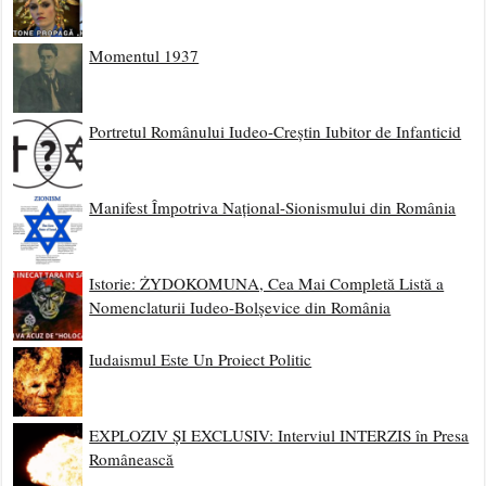
Momentul 1937
Portretul Românului Iudeo-Creștin Iubitor de Infanticid
Manifest Împotriva Național-Sionismului din România
Istorie: ŻYDOKOMUNA, Cea Mai Completă Listă a
Nomenclaturii Iudeo-Bolșevice din România
Iudaismul Este Un Proiect Politic
EXPLOZIV ȘI EXCLUSIV: Interviul INTERZIS în Presa
Românească