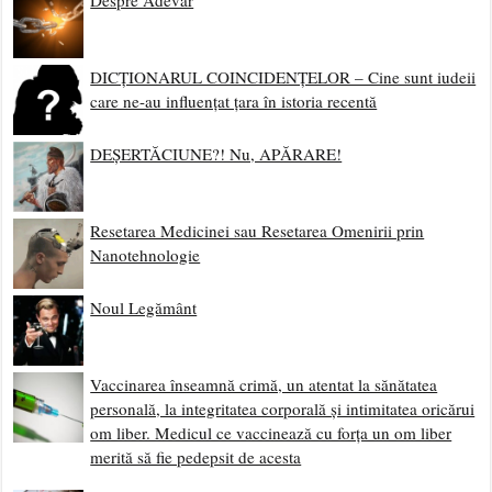
Despre Adevăr
DICȚIONARUL COINCIDENȚELOR – Cine sunt iudeii
care ne-au influențat țara în istoria recentă
DEȘERTĂCIUNE?! Nu, APĂRARE!
Resetarea Medicinei sau Resetarea Omenirii prin
Nanotehnologie
Noul Legământ
Vaccinarea înseamnă crimă, un atentat la sănătatea
personală, la integritatea corporală și intimitatea oricărui
om liber. Medicul ce vaccinează cu forța un om liber
merită să fie pedepsit de acesta