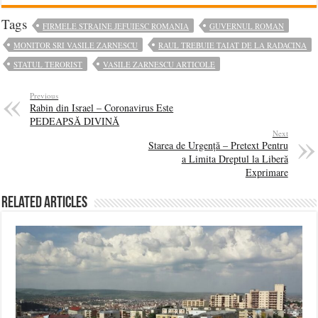
Tags
FIRMELE STRAINE JEFUIESC ROMANIA
GUVERNUL ROMAN
MONITOR SRI VASILE ZARNESCU
RAUL TREBUIE TAIAT DE LA RADACINA
STATUL TERORIST
VASILE ZARNESCU ARTICOLE
Previous
Rabin din Israel – Coronavirus Este
PEDEAPSĂ DIVINĂ
Next
Starea de Urgență – Pretext Pentru
a Limita Dreptul la Liberă
Exprimare
Related Articles