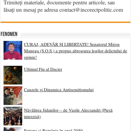
Trimiteți materiale, documente pentru articole, sau
lăsați un mesaj pe adresa contact@incorectpolitic.com
Fenomen
CURAJ, ADEVĂR ȘI LIBERTATE! Senatorul Miron
Manega (S.O.S.) a propus abrogarea legilor delictului de
opinie!
Ultimul Fiu al Daciei
Cauzele și Dinamica Antisemitismului
Năvălirea Jidanilor – de Vasile Alecsandri (Piesă
interzisă)
Europa și România în anul 2050