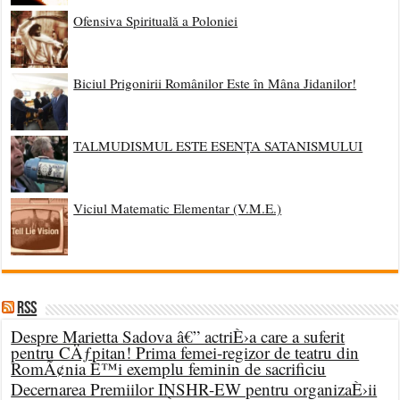
Ofensiva Spirituală a Poloniei
Biciul Prigonirii Românilor Este în Mâna Jidanilor!
TALMUDISMUL ESTE ESENȚA SATANISMULUI
Viciul Matematic Elementar (V.M.E.)
RSS
Despre Marietta Sadova â€” actriÈ›a care a suferit
pentru CÄƒpitan! Prima femei-regizor de teatru din
RomÃ¢nia È™i exemplu feminin de sacrificiu
Decernarea Premiilor INSHR-EW pentru organizaÈ›ii