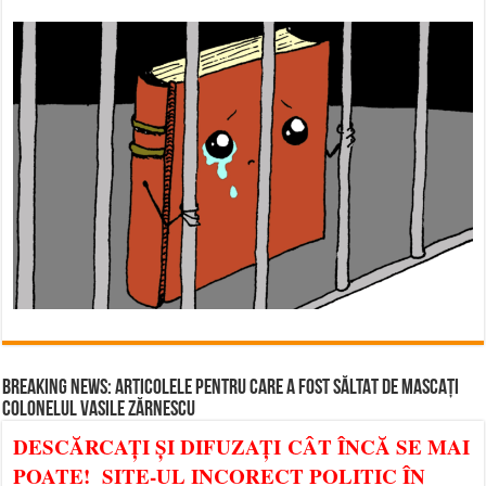
BREAKING NEWS: ARTICOLELE PENTRU CARE A FOST SĂLTAT DE MASCAȚI
COLONELUL VASILE ZĂRNESCU
DESCĂRCAȚI ȘI DIFUZAȚI CÂT ÎNCĂ SE MAI
POATE! SITE-UL INCORECT POLITIC ÎN