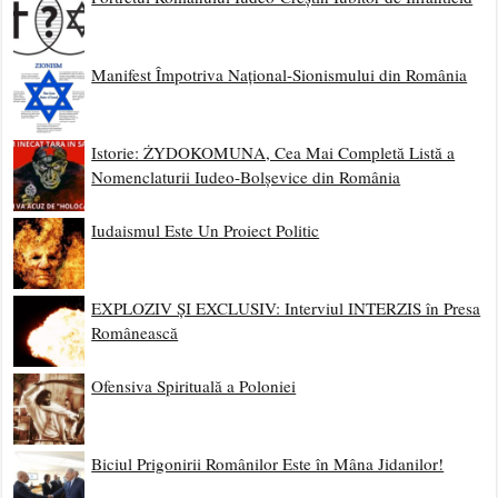
Manifest Împotriva Național-Sionismului din România
Istorie: ŻYDOKOMUNA, Cea Mai Completă Listă a
Nomenclaturii Iudeo-Bolșevice din România
Iudaismul Este Un Proiect Politic
EXPLOZIV ȘI EXCLUSIV: Interviul INTERZIS în Presa
Românească
Ofensiva Spirituală a Poloniei
Biciul Prigonirii Românilor Este în Mâna Jidanilor!