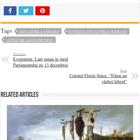
Tags
ANA GAVRILĂ-SĂBĂDUȘ
FUNDATIA ION GAVRILA OGORANU
LUPTATORI ANTICOMUNISTI
Previous
Eveniment: Lanț uman în jurul
Parlamentului pe 13 decembrie
Next
Colonel Florin Șinca: “Trăim un
război hibrid”
Related Articles