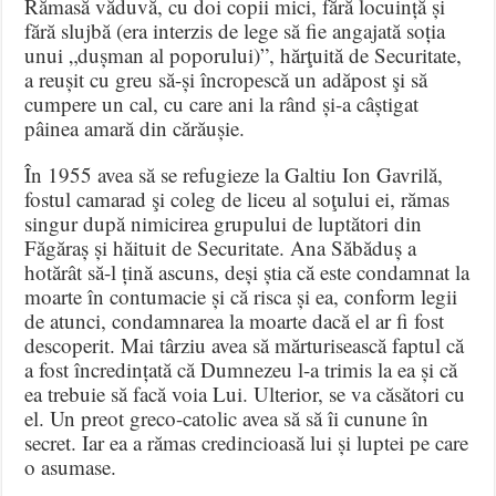
Rămasă văduvă, cu doi copii mici, fără locuință și
fără slujbă (era interzis de lege să fie angajată soția
unui „dușman al poporului)”, hărţuită de Securitate,
a reușit cu greu să-și încropescă un adăpost şi să
cumpere un cal, cu care ani la rând și-a câștigat
pâinea amară din cărăușie.
În 1955 avea să se refugieze la Galtiu Ion Gavrilă,
fostul camarad şi coleg de liceu al soţului ei, rămas
singur după nimicirea grupului de luptători din
Făgăraș și hăituit de Securitate. Ana Săbăduș a
hotărât să-l țină ascuns, deși știa că este condamnat la
moarte în contumacie și că risca și ea, conform legii
de atunci, condamnarea la moarte dacă el ar fi fost
descoperit. Mai târziu avea să mărturisească faptul că
a fost încredințată că Dumnezeu l-a trimis la ea și că
ea trebuie să facă voia Lui. Ulterior, se va căsători cu
el. Un preot greco-catolic avea să să îi cunune în
secret. Iar ea a rămas credincioasă lui și luptei pe care
o asumase.