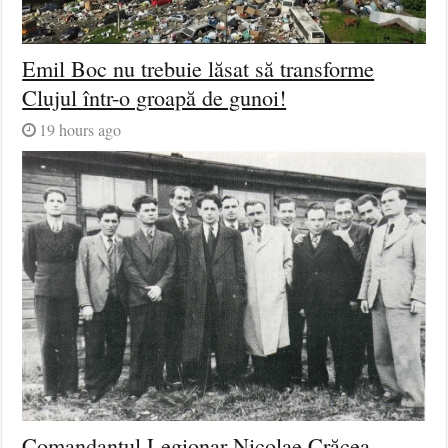
Emil Boc nu trebuie lăsat să transforme
Clujul într-o groapă de gunoi!
19 hours ago
Comandantul Legionar Nicolae Crăcea