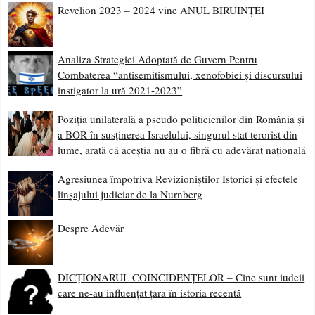
Revelion 2023 – 2024 vine ANUL BIRUINȚEI
Analiza Strategiei Adoptată de Guvern Pentru
Combaterea “antisemitismului, xenofobiei și discursului
instigator la ură 2021-2023”
Poziția unilaterală a pseudo politicienilor din România și
a BOR în susținerea Israelului, singurul stat terorist din
lume, arată că aceștia nu au o fibră cu adevărat națională
Agresiunea împotriva Revizioniștilor Istorici și efectele
linșajului judiciar de la Nurnberg
Despre Adevăr
DICȚIONARUL COINCIDENȚELOR – Cine sunt iudeii
care ne-au influențat țara în istoria recentă