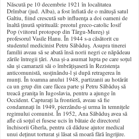
Născută pe 10 decembrie 1921 în localitatea
Drîmbar (jud. Alba), a fost înfiată de o mătuşă satul
Galtiu, fiind crescută sub influenţa a doi oameni de
înaltă ținută spirituală: preotul greco-catolic Iosif
Pop (viitorul protopop din Târgu-Mureş) şi
profesorul Vasile Hanu. În 1944 s-a căsătorit cu
studentul medicinist Petru Săbăduş. Asupra tinerei
familii aveau să se abată însă norii negri ce năpădeau
zările întregii țări. Ana și-a asumat lupta pe care soțul
său și camarazii săi o îmbrățișaseră în Rezistența
anticomunistă, susținându-l și după retragerea în
munți. În toamna anului 1948, partizanii au hotărât
ca un grup din care făcea parte și Petru Săbăduş să
treacă graniţa în Iugoslavia, pentru a ajunge în
Occident. Capturați la frontieră, aveau să fie
condamnați în 1949, pierzându-și urma în temnițele
regimului comunist. În 1952, Ana Săbăduş avea să
afle că soţul ei fusese ucis în bătaie de directorul
închisorii Gherla, pentru că dăduse ajutor medical
unui deținut torturat și lăsat să moară fără îngrijire.