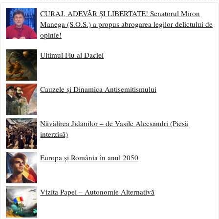
CURAJ, ADEVĂR ȘI LIBERTATE! Senatorul Miron
Manega (S.O.S.) a propus abrogarea legilor delictului de
opinie!
Ultimul Fiu al Daciei
Cauzele și Dinamica Antisemitismului
Năvălirea Jidanilor – de Vasile Alecsandri (Piesă
interzisă)
Europa și România în anul 2050
Vizita Papei – Autonomie Alternativă