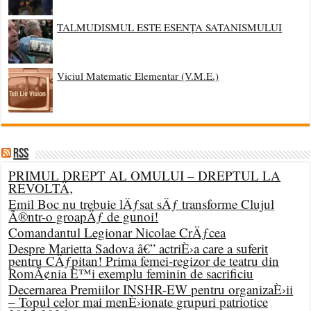
TALMUDISMUL ESTE ESENȚA SATANISMULUI
Viciul Matematic Elementar (V.M.E.)
RSS
PRIMUL DREPT AL OMULUI – DREPTUL LA
REVOLTÄ‚
Emil Boc nu trebuie lÄƒsat sÄƒ transforme Clujul
Ã®ntr-o groapÄƒ de gunoi!
Comandantul Legionar Nicolae CrÄƒcea
Despre Marietta Sadova â€” actriÈ›a care a suferit
pentru CÄƒpitan! Prima femei-regizor de teatru din
RomÃ¢nia È™i exemplu feminin de sacrificiu
Decernarea Premiilor INSHR-EW pentru organizaÈ›ii
– Topul celor mai menÈ›ionate grupuri patriotice