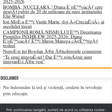
2025-2026
BOMBÄ‚ NUCLEARÄ‚! Diana È˜oÈ™oacÄƒ cere
despÄƒgubiri de 20 de milioane de euro institutului
Elie Wiesel
Ion MoÈ›a È™i Vasile Marin, doi Â»CruciaÈ›iÂ« ai
secolului trecut
CAMPIONII ROMÃ‚NISMULUI È™i Decernarea
Premiilor INSHR-EW 2025-2026: Diana
È˜oÈ™oacÄƒ È™i Miron Manega cÃ¢È™tigÄƒ
trofeul
NepoÈ›ii lui Bogdan Ã®n Ã®nchisorile comuniste
“Te opui imigraÈ›iei? Dar È™i romÃ¢nii sunt
imigranÈ›i Ã®n vest”
DISCLAIMER
Nu îndemnăm la ură și violență, credem în revoluție
prin educație.
Prin continuarea navigării, sunteți de acord cu utilizarea cookie-