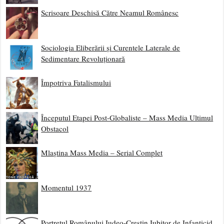
Scrisoare Deschisă Către Neamul Românesc
Sociologia Eliberării și Curentele Laterale de
Sedimentare Revoluționară
Împotriva Fatalismului
Începutul Etapei Post-Globaliste – Mass Media Ultimul
Obstacol
Mlaștina Mass Media – Serial Complet
Momentul 1937
Portretul Românului Iudeo-Creștin Iubitor de Infanticid