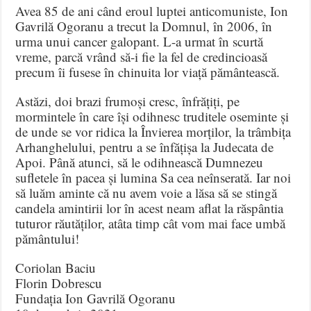
Avea 85 de ani când eroul luptei anticomuniste, Ion
Gavrilă Ogoranu a trecut la Domnul, în 2006, în
urma unui cancer galopant. L-a urmat în scurtă
vreme, parcă vrând să-i fie la fel de credincioasă
precum îi fusese în chinuita lor viață pământească.
Astăzi, doi brazi frumoși cresc, înfrățiți, pe
mormintele în care își odihnesc truditele oseminte și
de unde se vor ridica la Învierea morților, la trâmbița
Arhanghelului, pentru a se înfățișa la Judecata de
Apoi. Până atunci, să le odihnească Dumnezeu
sufletele în pacea și lumina Sa cea neînserată. Iar noi
să luăm aminte că nu avem voie a lăsa să se stingă
candela amintirii lor în acest neam aflat la răspântia
tuturor răutăților, atâta timp cât vom mai face umbă
pământului!
Coriolan Baciu
Florin Dobrescu
Fundația Ion Gavrilă Ogoranu