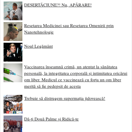
DEȘERTĂCIUNE?! Nu, APĂRARE!
Resetarea Medicinei sau Resetarea Omenirii prin
Nanotehnologie
Noul Legământ
Vaccinarea înseamnă crimă, un atentat la sănătatea
personală, la integritatea corporală și intimitatea oricărui
om liber. Medicul ce vaccinează cu forța un om liber
merită să fie pedepsit de acesta
Trebuie să distrugem supermația jidovească!
Dă-ți Două Palme și Ridică-te