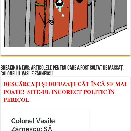
BREAKING NEWS: ARTICOLELE PENTRU CARE A FOST SĂLTAT DE MASCAȚI
COLONELUL VASILE ZĂRNESCU
DESCĂRCAȚI ȘI DIFUZAȚI CÂT ÎNCĂ SE MAI
POATE! SITE-UL INCORECT POLITIC ÎN
PERICOL