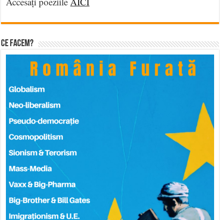
Accesați poeziile
AICI
Ce facem?