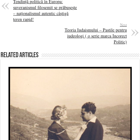
Tendință politică în Europa:
suveranismul filosemit se prăbușește
– naționalismul autentic câștigă
teren rapid!
Next
Teoria Iudaismului – Pastile pentru
iudeologi ( o serie marca Incorect
Politic)
Related Articles