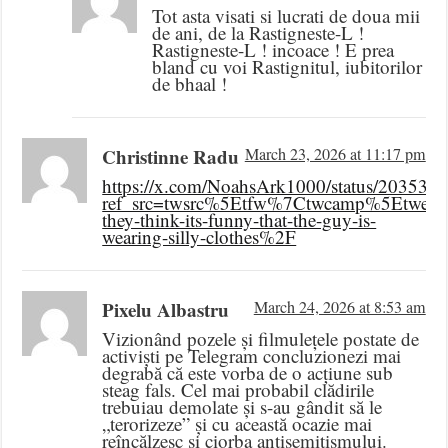
Tot asta visati si lucrati de doua mii
de ani, de la Rastigneste-L !
Rastigneste-L ! incoace ! E prea
bland cu voi Rastignitul, iubitorilor
de bhaal !
Christinne Radu
March 23, 2026 at 11:17 pm
https://x.com/NoahsArk1000/status/20353
ref_src=twsrc%5Etfw%7Ctwcamp%5Etwe
they-think-its-funny-that-the-guy-is-
wearing-silly-clothes%2F
Pixelu Albastru
March 24, 2026 at 8:53 am
Vizionând pozele și filmulețele postate de
activiști pe Telegram concluzionezi mai
degrabă că este vorba de o acțiune sub
steag fals. Cel mai probabil clădirile
trebuiau demolate și s-au gândit să le
„terorizeze” și cu această ocazie mai
reîncălzesc și ciorba antisemitismului.