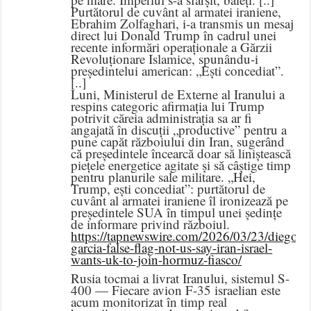
Purtătorul de cuvânt al armatei iraniene,
Ebrahim Zolfaghari, i-a transmis un mesaj
direct lui Donald Trump în cadrul unei
recente informări operaționale a Gărzii
Revoluționare Islamice, spunându-i
președintelui american: „Ești concediat”.
[..]
Luni, Ministerul de Externe al Iranului a
respins categoric afirmația lui Trump
potrivit căreia administrația sa ar fi
angajată în discuții „productive” pentru a
pune capăt războiului din Iran, sugerând
că președintele încearcă doar să liniștească
piețele energetice agitate și să câștige timp
pentru planurile sale militare. „Hei,
Trump, ești concediat”: purtătorul de
cuvânt al armatei iraniene îl ironizează pe
președintele SUA în timpul unei ședințe
de informare privind războiul.
https://tapnewswire.com/2026/03/23/diego-
garcia-false-flag-not-us-say-iran-israel-
wants-uk-to-join-hormuz-fiasco/
Rusia tocmai a livrat Iranului, sistemul S-
400 — Fiecare avion F-35 israelian este
acum monitorizat în timp real