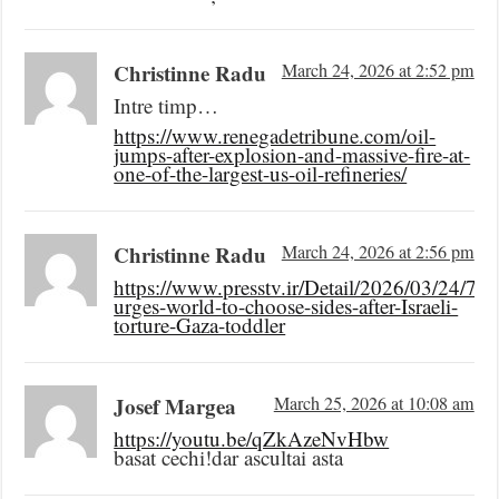
Christinne Radu
March 24, 2026 at 2:52 pm
Intre timp…
https://www.renegadetribune.com/oil-
jumps-after-explosion-and-massive-fire-at-
one-of-the-largest-us-oil-refineries/
Christinne Radu
March 24, 2026 at 2:56 pm
https://www.presstv.ir/Detail/2026/03/24/76
urges-world-to-choose-sides-after-Israeli-
torture-Gaza-toddler
Josef Margea
March 25, 2026 at 10:08 am
https://youtu.be/qZkAzeNvHbw
basat cechi!dar ascultai asta