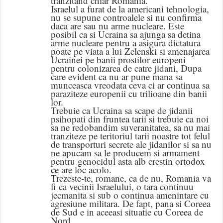
tranzitand chiar Romania.
Israelul a furat de la americani tehnologia,
nu se supune controalele si nu confirma
daca are sau nu arme nucleare. Este
posibil ca si Ucraina sa ajunga sa detina
arme nucleare pentru a asigura dictatura
poate pe viata a lui Zelenski si amenajarea
Ucrainei pe banii prostilor europeni
pentru colonizarea de catre jidani, Dupa
care evident ca nu ar pune mana sa
munceasca vreodata ceva ci ar continua sa
paraziteze europenii cu trilioane din banii
lor.
Trebuie ca Ucraina sa scape de jidanii
psihopati din fruntea tarii si trebuie ca noi
sa ne redobandim suveranitatea, sa nu mai
tranziteze pe teritoriul tarii noastre tot felul
de transporturi secrete ale jidanilor si sa nu
ne apucam sa le producem si armament
pentru genocidul asta alb crestin ortodox
ce are loc acolo.
Trezeste-te, romane, ca de nu, Romania va
fi ca vecinii Israelului, o tara continuu
jecmanita si sub o continua amenintare cu
agresiune militara. De fapt, pana si Coreea
de Sud e in aceeasi situatie cu Coreea de
Nord.