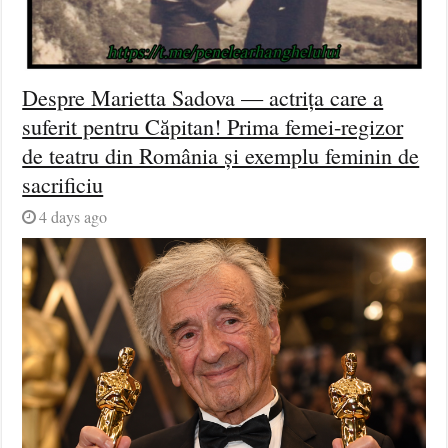
Despre Marietta Sadova — actrița care a
suferit pentru Căpitan! Prima femei-regizor
de teatru din România și exemplu feminin de
sacrificiu
4 days ago