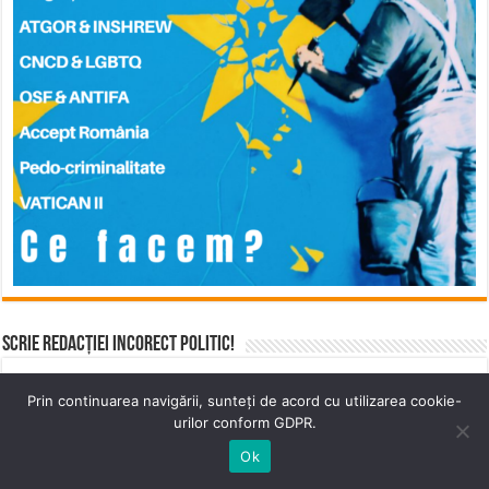
Scrie Redacției Incorect Politic!
Trimiteți materiale, documente pentru articole, sau
Prin continuarea navigării, sunteți de acord cu utilizarea cookie-
lăsați un mesaj pe adresa contact@incorectpolitic.com
urilor conform GDPR.
Ok