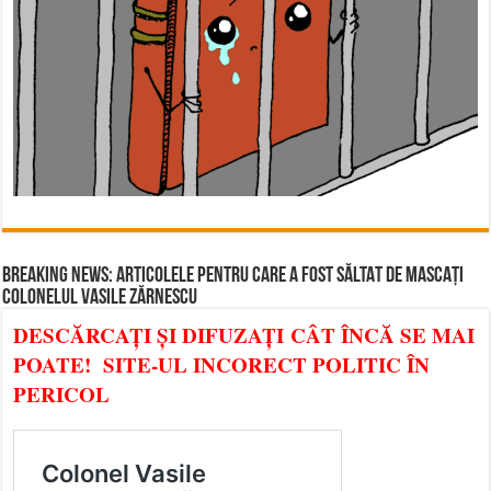
BREAKING NEWS: ARTICOLELE PENTRU CARE A FOST SĂLTAT DE MASCAȚI
COLONELUL VASILE ZĂRNESCU
DESCĂRCAȚI ȘI DIFUZAȚI CÂT ÎNCĂ SE MAI
POATE! SITE-UL INCORECT POLITIC ÎN
PERICOL