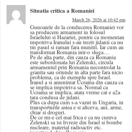
Situatia critica a Romaniei
March 26, 2026 at 10:42 pm
Gunoaiele de la conducerea Romaniei vor
sa producem armament in folosul
Israelului si Hazariei, pentru ca momentan
impotriva Iranului s-au trezit jidanii ca nu
tin pasul si raman fara munitii. Iar cum au
transformat Romania intr-o sluga…
Pe de alta parte, din cauza ca Romania
este subordonata lui Zelenski, circula
armamentul prin Romania necontrolat la
granita sau oriunde in alta parte fara nicio
problema, ca de exemplu spre Israel.
Iranul a si amenintat Ucraina din cauza ca
se implica impotriva sa. Normal ca
Ucraina se implica, atata vreme cat e a2a
tara condusa de jidani.
Plus ca dupa cum s-a vazut in Ungaria, in
transporturile astea e si altceva, aur, arme,
chiar si droguri.
De ce mi-e cel mai frica e ca nu cumva
Zelenski sa isi livreze din Israel si bombe
nucleare, material radioactiv etc.