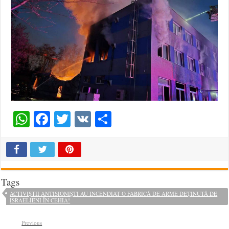
WhatsApp
Facebook
Twitter
VK
Share
Tags
ACTIVIȘTII ANTISIONIȘTI AU INCENDIAT O FABRICĂ DE ARME DEȚINUTĂ DE
ISRAELIENI ÎN CEHIA!
Previous