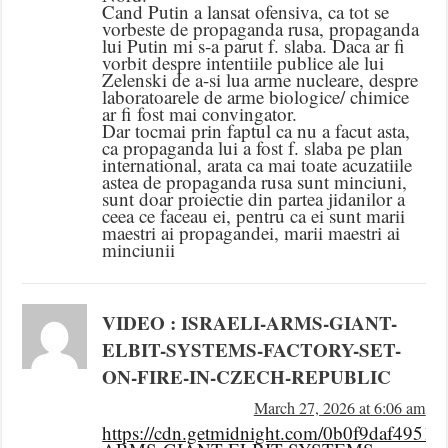
Cand Putin a lansat ofensiva, ca tot se
vorbeste de propaganda rusa, propaganda
lui Putin mi s-a parut f. slaba. Daca ar fi
vorbit despre intentiile publice ale lui
Zelenski de a-si lua arme nucleare, despre
laboratoarele de arme biologice/ chimice
ar fi fost mai convingator.
Dar tocmai prin faptul ca nu a facut asta,
ca propaganda lui a fost f. slaba pe plan
international, arata ca mai toate acuzatiile
astea de propaganda rusa sunt minciuni,
sunt doar proiectie din partea jidanilor a
ceea ce faceau ei, pentru ca ei sunt marii
maestri ai propagandei, marii maestri ai
minciunii
VIDEO : ISRAELI-ARMS-GIANT-
ELBIT-SYSTEMS-FACTORY-SET-
ON-FIRE-IN-CZECH-REPUBLIC
March 27, 2026 at 6:06 am
https://cdn.getmidnight.com/0b0f9daf4951