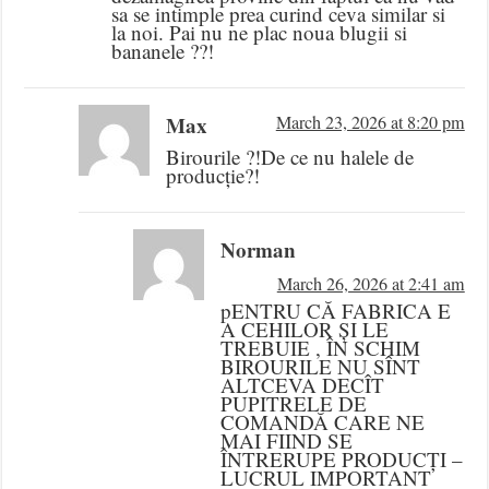
sa se intimple prea curind ceva similar si
la noi. Pai nu ne plac noua blugii si
bananele ??!
Max
March 23, 2026 at 8:20 pm
Birourile ?!De ce nu halele de
producție?!
Norman
March 26, 2026 at 2:41 am
pENTRU CĂ FABRICA E
A CEHILOR ȘI LE
TREBUIE , ÎN SCHIM
BIROURILE NU SÎNT
ALTCEVA DECÎT
PUPITRELE DE
COMANDĂ CARE NE
MAI FIIND SE
ÎNTRERUPE PRODUCȚI –
LUCRUL IMPORTANT