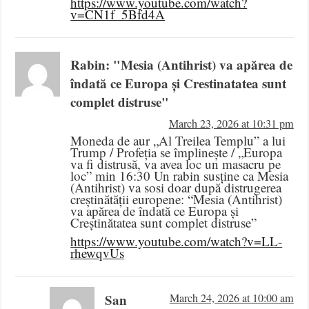
https://www.youtube.com/watch?
v=CN1f_5Bfd4A
Rabin: "Mesia (Antihrist) va apărea de
îndată ce Europa și Crestinatatea sunt
complet distruse"
March 23, 2026 at 10:31 pm
Moneda de aur „Al Treilea Templu” a lui
Trump / Profeția se împlinește / „Europa
va fi distrusă, va avea loc un masacru pe
loc” min 16:30 Un rabin susține ca Mesia
(Antihrist) va sosi doar după distrugerea
creștinătății europene: “Mesia (Antihrist)
va apărea de îndată ce Europa și
Creștinătatea sunt complet distruse”
https://www.youtube.com/watch?v=LL-
rhewqvUs
San
March 24, 2026 at 10:00 am