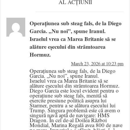
AL ACȚIUNII
Operațiunea sub steag fals, de la Diego
Garcia. „Nu noi”, spune Iranul.
Israelul vrea ca Marea Britanie să se
alăture eșecului din strâmtoarea
Hormuz.
March 23, 2026 at 10:23 pm
Operațiunea sub steag fals, de la Diego
Garcia. „Nu noi”, spune Iranul.
Israelul vrea ca Marea Britanie să se
alăture eșecului din strâmtoarea Hormuz.
Diego Garcia este locul evident pentru o
operațiune sub steag fals, menită să
exercite presiune politică asupra lui
Starmer, pentru a se alătura eșecului lui
Trump. Singura problemă este că avem o
singură navă aptă de navigare: HMS
Dragon. În cel de-al Doilea Război
Mondial, Marina Regală avea 800 de nave
pe mare. Imperiul s-a sfârșit, băieți. [..]