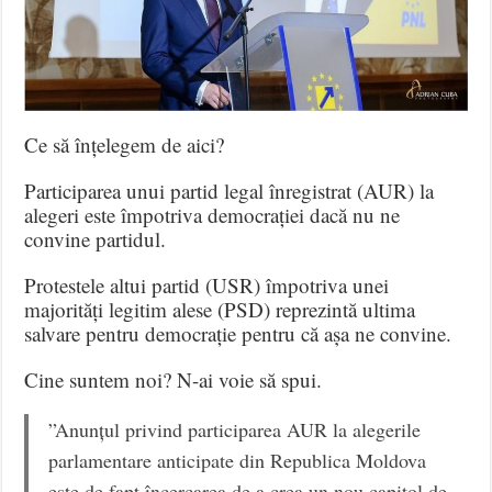
Ce să înțelegem de aici?
Participarea unui partid legal înregistrat (AUR) la
alegeri este împotriva democrației dacă nu ne
convine partidul.
Protestele altui partid (USR) împotriva unei
majorități legitim alese (PSD) reprezintă ultima
salvare pentru democrație pentru că așa ne convine.
Cine suntem noi? N-ai voie să spui.
”Anunțul privind participarea AUR la alegerile
parlamentare anticipate din Republica Moldova
este de fapt încercarea de a crea un nou capitol de