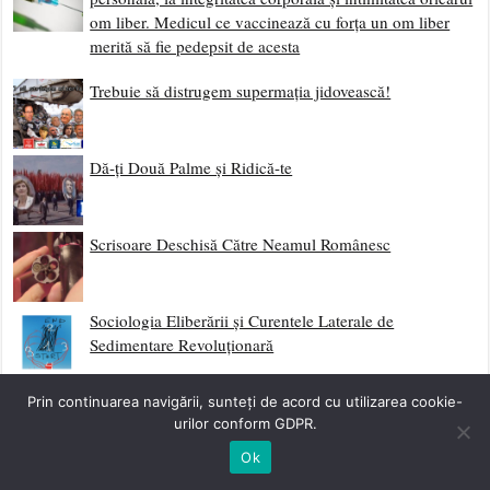
om liber. Medicul ce vaccinează cu forța un om liber
merită să fie pedepsit de acesta
Trebuie să distrugem supermația jidovească!
Dă-ți Două Palme și Ridică-te
Scrisoare Deschisă Către Neamul Românesc
Sociologia Eliberării și Curentele Laterale de
Sedimentare Revoluționară
Împotriva Fatalismului
Prin continuarea navigării, sunteți de acord cu utilizarea cookie-
urilor conform GDPR.
Ok
Începutul Etapei Post-Globaliste – Mass Media Ultimul