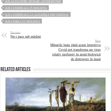
AUR ALEXANDRU MURARU ANTISEMITISM
AUR CANDIDEAZA IN MOLDOVA
AUR CANDIDEAZA LA ALEGERILE DIN CHISINAU
AUR UNIREA CU MOLDOVA
Previous
Nu-i pace sub măslini
Next
Măsurile luate până acum împotriva
Covid pot transforma un virus
relativ inofensiv în armă biologică
de distrugere în masă
Related Articles