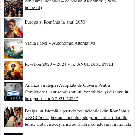
Năvălirea Jidanilor – de Vasile Alecsandri (Piesă
interzisă)
Europa și România în anul 2050
Vizita Papei – Autonomie Alternativă
Revelion 2023 – 2024 vine ANUL BIRUINȚEI
Analiza Strategiei Adoptată de Guvern Pentru
Combaterea “antisemitismului, xenofobiei și discursului
instigator la ură 2021-2023”
Poziția unilaterală a pseudo politicienilor din România și
a BOR în susținerea Israelului, singurul stat terorist din
lume, arată că aceștia nu au o fibră cu adevărat națională