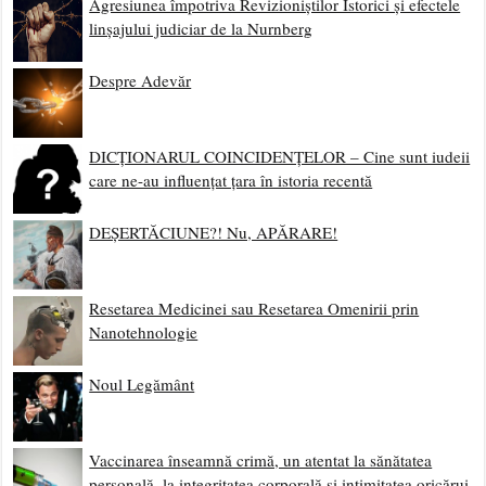
Agresiunea împotriva Revizioniștilor Istorici și efectele
linșajului judiciar de la Nurnberg
Despre Adevăr
DICȚIONARUL COINCIDENȚELOR – Cine sunt iudeii
care ne-au influențat țara în istoria recentă
DEȘERTĂCIUNE?! Nu, APĂRARE!
Resetarea Medicinei sau Resetarea Omenirii prin
Nanotehnologie
Noul Legământ
Vaccinarea înseamnă crimă, un atentat la sănătatea
personală, la integritatea corporală și intimitatea oricărui