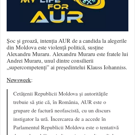
Șoc și groază, intenția AUR de a candida la alegerile
din Moldova este violență politică, susține
Alexandru Muraru. Alexandru Muraru este fratele lui
Andrei Muraru, unul dintre consilierii
„supercompetenți” ai președintelui Klauss Iohanniss.
Newsweek
:
Cetățenii Republicii Moldova și autoritățile
trebuie să știe că, în România, AUR este o
grupare de factură neofascistă, cu un discurs
instigator la ură. Încercarea de a accede în
Parlamentul Republicii Moldova este o tentativă