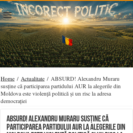
Home
/
Actualitate
/
ABSURD! Alexandru Muraru
susține că participarea partidului AUR la alegerile din
Moldova este violență politică și un risc la adresa
democrației
ABSURD! Alexandru Muraru susține că
participarea partidului AUR la alegerile din