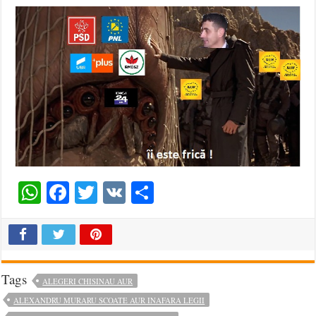
WhatsApp
Facebook
Twitter
VK
Share
Tags
ALEGERI CHISINAU AUR
ALEXANDRU MURARU SCOATE AUR INAFARA LEGII