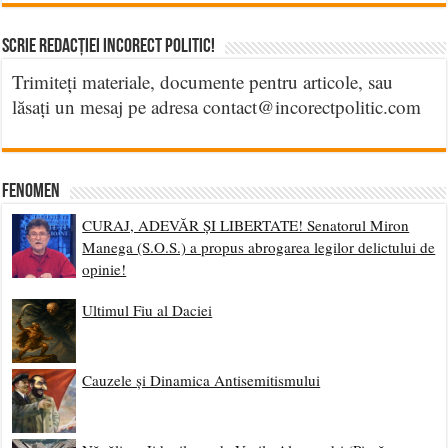
Scrie Redacției Incorect Politic!
Trimiteți materiale, documente pentru articole, sau
lăsați un mesaj pe adresa contact@incorectpolitic.com
Fenomen
CURAJ, ADEVĂR ȘI LIBERTATE! Senatorul Miron
Manega (S.O.S.) a propus abrogarea legilor delictului de
opinie!
Ultimul Fiu al Daciei
Cauzele și Dinamica Antisemitismului