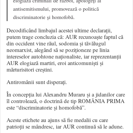
elogiază criminali de război, apologeți ai
antisemitismului, promovează o politică
discriminatorie și homofobă.
Decodificând limbajul acestei ultime declarații,
putem trage concluzia că: AUR recunoaște faptul că
din occident vine răul, sodomia și tăvălugul
neomarxist, alegând să se poziționeze pe linia
intereselor autohtone naționaliste, iar reprezentanții
AUR elogiază martiri, eroi anticomuniști și
mărturisitori creștini.
Antiromânii sunt disperați.
În concepția lui Alexandru Muraru și a jidanilor care
îl controlează, o doctrină de tip ROMÂNIA PRIMA
este “discriminatorie și homofobă”.
Aceste etichete au ajuns să fie medalii cu care
patrioții se mândresc, iar AUR continuă să le adune.