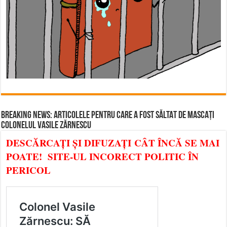
BREAKING NEWS: ARTICOLELE PENTRU CARE A FOST SĂLTAT DE MASCAȚI
COLONELUL VASILE ZĂRNESCU
DESCĂRCAȚI ȘI DIFUZAȚI CÂT ÎNCĂ SE MAI
POATE! SITE-UL INCORECT POLITIC ÎN
PERICOL