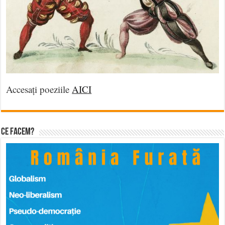
Și noi suntem Vasile Zărnescu!