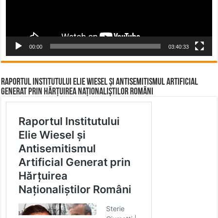
ACCESAȚI SITE-UL AICI
CEA MAI BUNĂ EMISIUNE DIN ULTIMUL DECENIU
Video
Player
00:00
03:40:33
Raportul Institutului Elie Wiesel și Antisemitismul Artificial
Generat prin Hărțuirea Naționaliștilor Români