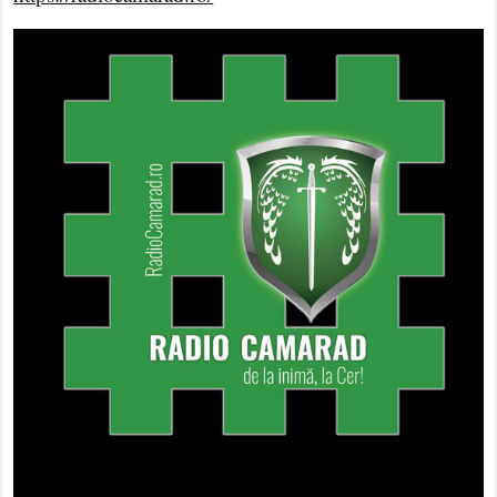
Institutul terorist Elie Wiesel, finanțat din bani publici, publică
un raport în care cere cenzurarea și arestarea patrioților
români