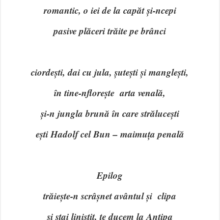
romantic, o iei de la capăt și-ncepi
pasive plăceri trăite pe brânci
ciordești, dai cu jula, șutești și manglești,
în tine-nflorește arta venală,
și-n jungla brună în care strălucești
ești Hadolf cel Bun – maimuța penală
Epilog
trăiește-n scrâșnet avântul și clipa
și stai liniștit, te ducem la Antipa