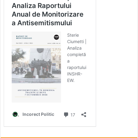
https://fresca.piatauniversitatii.com/
CAMPIONII ROMÂNISMULUI