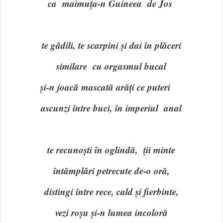
ca maimuța-n Guineea de Jos
te gâdili, te scarpini și dai în plăceri
similare cu orgasmul bucal
și-n joacă mascată arăți ce puteri
ascunzi între buci, în imperiul anal
te recunoști în oglindă, ții minte
întâmplări petrecute de-o oră,
distingi între rece, cald și fierbinte,
vezi roșu și-n lumea incoloră