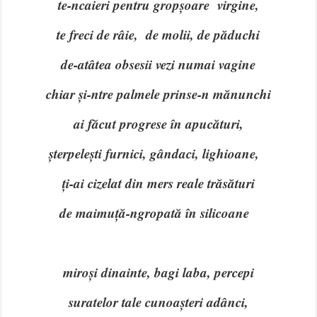
te-ncaieri pentru gropșoare virgine,
te freci de râie, de molii, de păduchi
de-atâtea obsesii vezi numai vagine
chiar și-ntre palmele prinse-n mănunchi
ai făcut progrese în apucături,
șterpelești furnici, gândaci, lighioane,
ți-ai cizelat din mers reale trăsături
de maimuță-ngropată în silicoane
miroși dinainte, bagi laba, percepi
suratelor tale cunoașteri adânci,