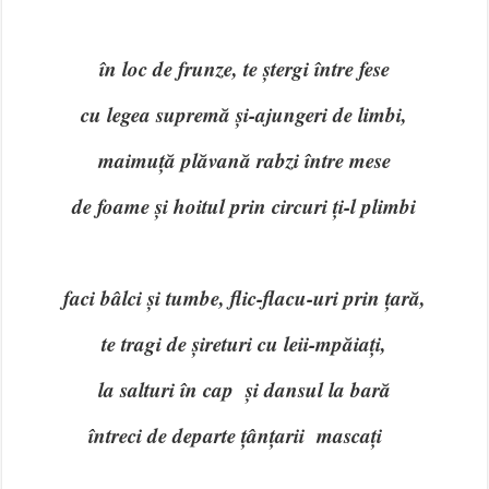
în loc de frunze, te ștergi între fese
cu legea supremă și-ajungeri de limbi,
maimuță plăvană rabzi între mese
de foame și hoitul prin circuri ți-l plimbi
faci bâlci și tumbe, flic-flacu-uri prin țară,
te tragi de șireturi cu leii-mpăiați,
la salturi în cap și dansul la bară
întreci de departe țânțarii mascați