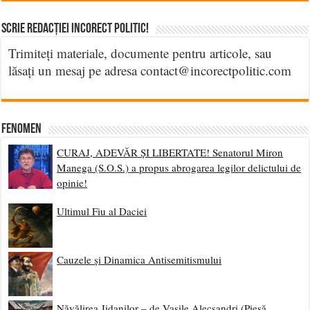
Victor Grigor – Poetul-Duelist Incorect Politic
Accesați poeziile
AICI