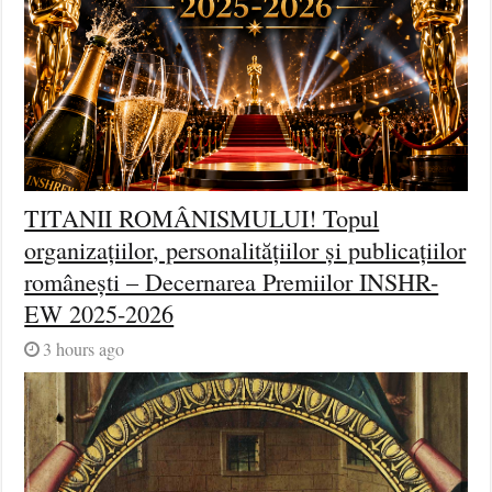
TITANII ROMÂNISMULUI! Topul
organizațiilor, personalitățiilor și publicațiilor
românești – Decernarea Premiilor INSHR-
EW 2025-2026
3 hours ago