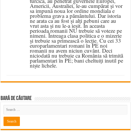
turcica, au penetrat guvernele Europei,
Americii, Australiei, le-au cumpărat și vor
sa impună noua lor ordine mondiala e
problema grava a pământului. Dar istoria
ne arata ca au fost și alți nebuni care au
vrut asta și nu le-a ieșit. În aceasta
perioada romanii NU trebuie să voteze pe
nimeni. Întreaga clasa politica e o mizerie
și trebuie sa primească o lecție. Cu cei 33
europarlamentari romani în PE noi
romanii nu avem niciun cuvânt. Deci
niciodată nu trebuie ca România să trimită
parlamentari în PE; bani cheltuiți inutil pe
niște lichele.
BARĂ DE CĂUTARE