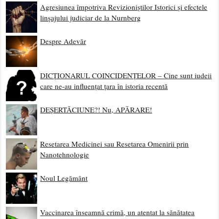
Agresiunea împotriva Revizioniștilor Istorici și efectele
linșajului judiciar de la Nurnberg
Despre Adevăr
DICȚIONARUL COINCIDENȚELOR – Cine sunt iudeii
care ne-au influențat țara în istoria recentă
DEȘERTĂCIUNE?! Nu, APĂRARE!
Resetarea Medicinei sau Resetarea Omenirii prin
Nanotehnologie
Noul Legământ
Vaccinarea înseamnă crimă, un atentat la sănătatea