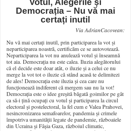
Votul, Alegerile și
Democrația – Nu vă mai
certați inutil
Via AdrianCacovean:
Nu vă mai certați inutil, prin participarea la vot și
neparticiparea noastră, certificăm ce se autovotează.
Neparticiparea la vot nu anulează votul și înseamnă
tot aia. Democrația nu este calea. Iluzia alegătorului
că el decide este doar atât, o iluzie și a celui ce nu
merge la vot tot o iluzie că stând acasă te delimitezi
de ales! Democrația este iluzia și cea care nu
funcționează indiferent că mergem sau nu la vot!
Democrația este o idee greșită băgată goimilor pe gât
ca să-i țină ocupați cu votul și participarea la circul
electoral și postelectoral, la fel cum e Valea Prahovei,
nesincronizarea semafoarelor, pandemia și crimele
împotriva umanității legate de pandemie, războaiele
din Ucraina și Fâșia Gaza, războiul climatic,