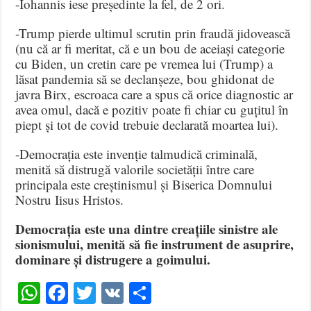
-Iohannis iese președinte la fel, de 2 ori.
-Trump pierde ultimul scrutin prin fraudă jidovească
(nu că ar fi meritat, că e un bou de aceiași categorie
cu Biden, un cretin care pe vremea lui (Trump) a
lăsat pandemia să se declanșeze, bou ghidonat de
javra Birx, escroaca care a spus că orice diagnostic ar
avea omul, dacă e pozitiv poate fi chiar cu guțitul în
piept și tot de covid trebuie declarată moartea lui).
-Democrația este invenție talmudică criminală,
menită să distrugă valorile societății între care
principala este creștinismul și Biserica Domnului
Nostru Iisus Hristos.
Democrația este una dintre creațiile sinistre ale
sionismului, menită să fie instrument de asuprire,
dominare și distrugere a goimului.
WhatsApp
Facebook
Twitter
VK
Share