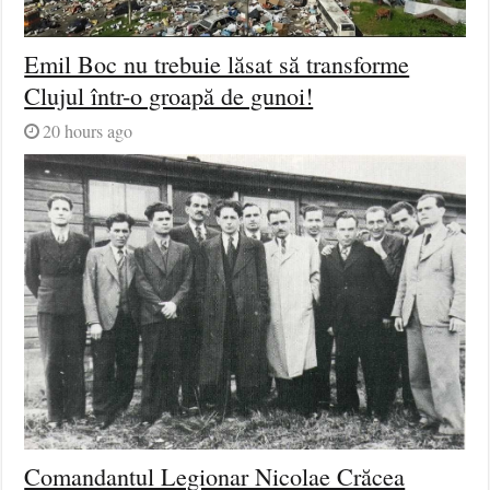
Emil Boc nu trebuie lăsat să transforme
Clujul într-o groapă de gunoi!
20 hours ago
Comandantul Legionar Nicolae Crăcea