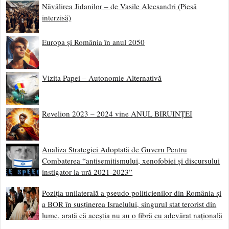
Năvălirea Jidanilor – de Vasile Alecsandri (Piesă
interzisă)
Europa și România în anul 2050
Vizita Papei – Autonomie Alternativă
Revelion 2023 – 2024 vine ANUL BIRUINȚEI
Analiza Strategiei Adoptată de Guvern Pentru
Combaterea “antisemitismului, xenofobiei și discursului
instigator la ură 2021-2023”
Poziția unilaterală a pseudo politicienilor din România și
a BOR în susținerea Israelului, singurul stat terorist din
lume, arată că aceștia nu au o fibră cu adevărat națională