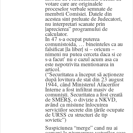
votare care are originalele
proceselor verbale semnate de
membrii Comisiei. Datele din
acestea sint preluate de Judecatori,
nu interpretari scanate prin
|aprecierea” programului de
calculator.
In 47 s-a ocupat puterea
comunistoida, … bineinteles ca au
falsificat |la liber| si – oricum –
nimeni nu putea cerceta daca si ce
s-a facut’ nu e cazul acum asa ca
este nepotrivita mentionarea in
articol.
(“Securitatea a început să acționeze
după lovitura de stat din 23 august
1944, când Ministerul Afacerilor
Interne a fost infiltrat masiv de
comuniști. Securitatea a fost creată
de SMERȘ, o divizie a NKVD,
având ca misiune înlocuirea
serviciilor secrete din țările ocupate
de URSS cu structuri de tip
sovietic”)
Suspiciunea “merge” cand nu ai
oameni la njumararea voturilor ceea