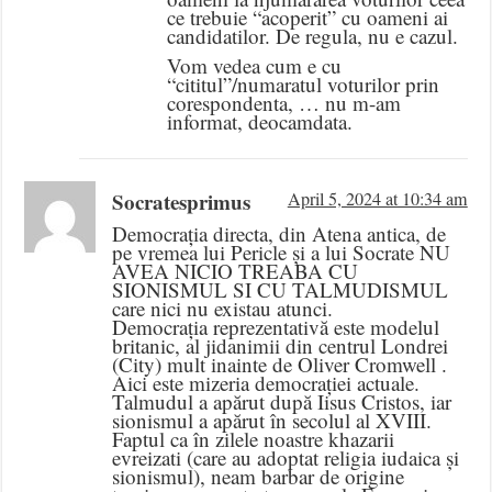
ce trebuie “acoperit” cu oameni ai
candidatilor. De regula, nu e cazul.
Vom vedea cum e cu
“cititul”/numaratul voturilor prin
corespondenta, … nu m-am
informat, deocamdata.
Socratesprimus
April 5, 2024 at 10:34 am
Democrația directa, din Atena antica, de
pe vremea lui Pericle și a lui Socrate NU
AVEA NICIO TREABA CU
SIONISMUL SI CU TALMUDISMUL
care nici nu existau atunci.
Democrația reprezentativă este modelul
britanic, al jidanimii din centrul Londrei
(City) mult inainte de Oliver Cromwell .
Aici este mizeria democrației actuale.
Talmudul a apărut după Iisus Cristos, iar
sionismul a apărut în secolul al XVIII.
Faptul ca în zilele noastre khazarii
evreizati (care au adoptat religia iudaica și
sionismul), neam barbar de origine