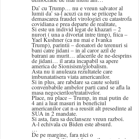
Da’ cu Trump… nu e vreun salvator al
lumii da’ sa-l acuzi ca nu se priicepe la
demascarea fraudei virologiei cu catastrofa
covidiana e prea departe de realitate,
Si este un individ legat de khazari – 2
nurori ( una a divortat intre timp), fiica –
Yael Kushner (ca nu mai e Ivanka
Trump), parintii – donatori de terenuri si
bani catre jidani – in al caror azil de
batrani au murit… afacerile de ne-desprins
de jidani… il arata incapabil sa apere
america de Sionisism/globalism.
Asta nu ii anuleaza rezultatele care
imbunatatisera viata americanilor.
Si in plus, are rabdare sa caute solutii
convenbabile ambelor parti cand se afla la
masa negocierilor/tratativelor.
Place, nu place – Trump, in mai putin de
4 ani a luat masuri in beneficiul
americanilor cat n-a reusiit alt presedinte al
SUA in 2 mandate.
Si asta, fara sa declanseze vreun razboi.
A-l echivala cu Biden este absurd.
…
De pe margine, fara nici o