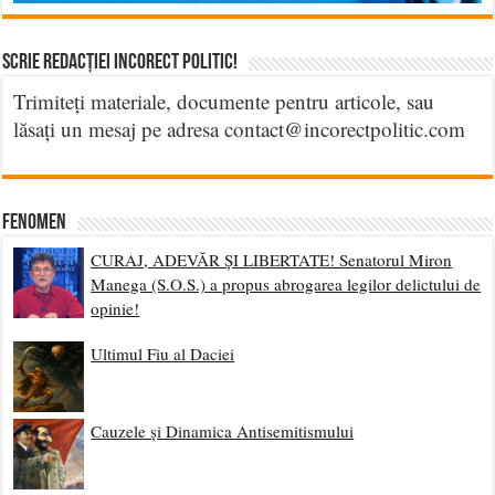
Scrie Redacției Incorect Politic!
Trimiteți materiale, documente pentru articole, sau
lăsați un mesaj pe adresa contact@incorectpolitic.com
Fenomen
CURAJ, ADEVĂR ȘI LIBERTATE! Senatorul Miron
Manega (S.O.S.) a propus abrogarea legilor delictului de
opinie!
Ultimul Fiu al Daciei
Cauzele și Dinamica Antisemitismului