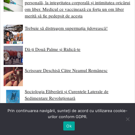
personală, la integritatea corporală și intimitatea oricărui
om liber. Medicul ce vaccinează cu forța un om liber
merită să fie pedepsit de acesta
Trebuie să distrugem supermația jidovească!
Dă-ți Două Palme și Ridică-te
Scrisoare Deschisă Către Neamul Românesc
Sociologia Eliberării și Curentele Laterale de
Sedimentare Revoluționară
Prin continuarea navigării, sunteți de acord cu utilizarea cookie-
Împotriva Fatalismului
urilor conform GDPR.
Ok
Începutul Etapei Post-Globaliste – Mass Media Ultimul