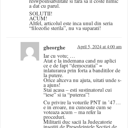
reswpoinsabilitate si fara sa il coste nimic
a dat cu parul.
SOLUTII!
ACUM!
Altfel, articolul este inca unul din seria
“filozofie sterila”, nu va suparati!
gheorghe
April 5, 2024 at 4:00 am
Iar cu votu; …
Atat e la indemana cand nu aplici
ce e de fapt “democratia” =
inlaturarea prin forta a banditilor de
la putere.
Orice altceva nu ajuta, uitati unde s-
a ajuns!
Stai acasa – esti sustinatorul cui
“iese” si ia “puterea”!
Cu privire la voturile PNT in ’47…
e in eroare, nu cunoaste cum se
voteaza acum – ma refer la
proceduri.
Militarii duc sacii la Judecatorie
insotiti de Presedeintele Sectiei de