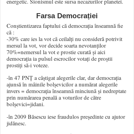
energetic. Sionismul este sursa necazurilor planetei.
Farsa Democrației
Conștientizarea faptului că democrația înseamnă fie
că :
-30% care ies la vot că ceilalți nu consideră potrivit
mersul la vot, vor decide soarta nevotanților
70%=nemersul la vot e prostie curată și aici
democrația ia pulsul escrocilor votați de proștii
prostiți să-i voteze.
-în 47 PNȚ a câștigat alegerile clar, dar democrația
ajunsă în mâinile bolșevicilor a numărat alegerile
invers = democrația înseamnă minciună și nedreptate
prin numărarea penală a voturilor de către
bolșevici=jidani.
-în 2009 Băsescu iese fraudulos președinte cu ajutor
jidănesc.