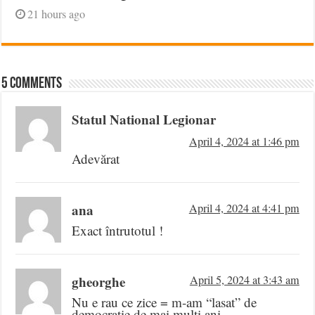
21 hours ago
5 comments
Statul National Legionar
April 4, 2024 at 1:46 pm
Adevărat
ana
April 4, 2024 at 4:41 pm
Exact întrutotul !
gheorghe
April 5, 2024 at 3:43 am
Nu e rau ce zice = m-am “lasat” de
democratie de mai multi ani…