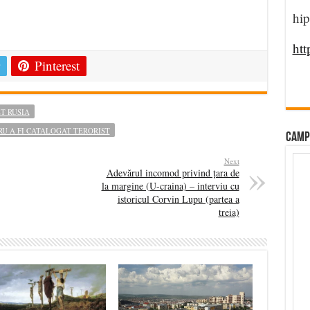
hip
e
htt
Pinterest
T RUSIA
RU A FI CATALOGAT TERORIST
CAMP
Next
Adevărul incomod privind țara de
la margine (U-craina) – interviu cu
istoricul Corvin Lupu (partea a
treia)