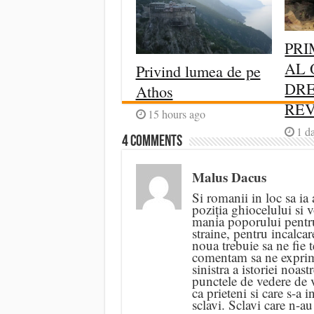
PRI
AL 
Privind lumea de pe
DRE
Athos
RE
15 hours ago
1 d
4 comments
Malus Dacus
Si romanii in loc sa ia 
poziția ghiocelului si v
mania poporului pentru 
straine, pentru incalcar
noua trebuie sa ne fie 
comentam sa ne exprim
sinistra a istoriei noast
punctele de vedere de v
ca prieteni si care s-a i
sclavi. Sclavi care n-a