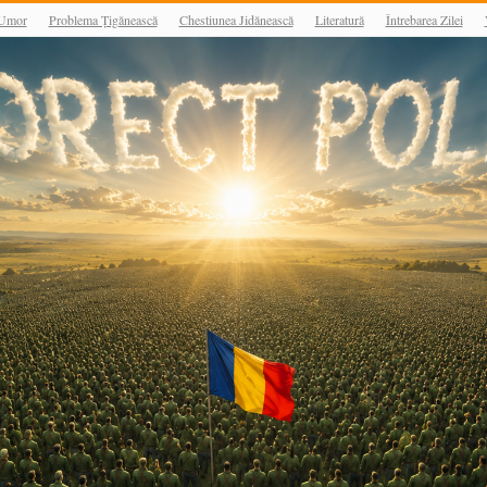
Umor
Problema Țigănească
Chestiunea Jidănească
Literatură
Întrebarea Zilei