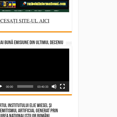
CESAȚI SITE-UL AICI
AI BUNĂ EMISIUNE DIN ULTIMUL DECENIU
deo
yer
00:00
03:40:33
tul Institutului Elie Wiesel și
emitismul Artificial Generat prin
irea Naționaliștilor Români