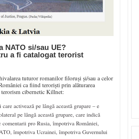
ica NATO si/sau UE?
ru a fi catalogat terorist
ivalarea tuturor romanilor filoruși și/sau a celor
âniei ca fiind teroriști prin alăturarea
 terorism cibernetic Killnet:
 care activează pe lângă această grupare – e
olateral pe lângă această grupare, care indică
fac comentarii pro Rusia, împotriva României,
ATO, împotriva Ucrainei, împotriva Guvernului