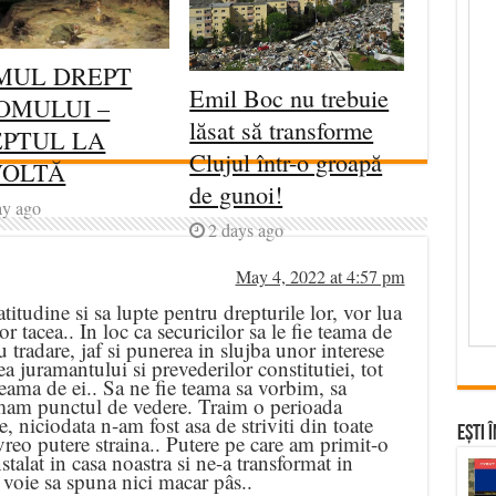
MUL DREPT
Emil Boc nu trebuie
OMULUI –
lăsat să transforme
PTUL LA
Clujul într-o groapă
VOLTĂ
de gunoi!
ay ago
2 days ago
May 4, 2022 at 4:57 pm
atitudine si sa lupte pentru drepturile lor, vor lua
or tacea.. In loc ca securicilor sa le fie teama de
tradare, jaf si punerea in slujba unor interese
ea juramantului si prevederilor constitutiei, tot
teama de ei.. Sa ne fie teama sa vorbim, sa
am punctul de vedere. Traim o perioada
re, niciodata n-am fost asa de striviti din toate
Ești 
reo putere straina.. Putere pe care am primit-o
nstalat in casa noastra si ne-a transformat in
u voie sa spuna nici macar pâs..