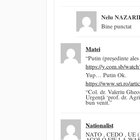
Nelu NAZARI
Bine punctat
Matei
“Putin (președinte ale
https://y.com.sb/wat
Yup… Putin Ok.
https://www.sri.ro/art
“Col. dr. Valeriu Gheor
Urgență ‘prof. dr. Agr
bun venit.”
Nationalist
NATO , CEDO , UE 
ACOLO FIE LA WA