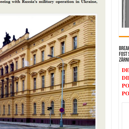
BREAK
FOST 
ZĂRN
DE
DI
PO
PO