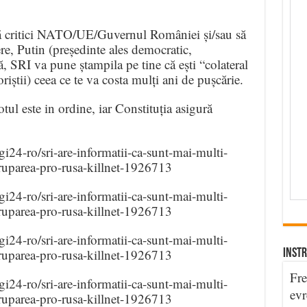
 să critici NATO/UE/Guvernul României și/sau să
re, Putin (președinte ales democratic,
, SRI va pune ștampila pe tine că ești “colateral
oriștii) ceea ce te va costa mulți ani de pușcărie.
tul este in ordine, iar Constituția asigură
igi24-ro/sri-are-informatii-ca-sunt-mai-multi-
ruparea-pro-rusa-killnet-1926713
igi24-ro/sri-are-informatii-ca-sunt-mai-multi-
ruparea-pro-rusa-killnet-1926713
igi24-ro/sri-are-informatii-ca-sunt-mai-multi-
ruparea-pro-rusa-killnet-1926713
INSTR
Fre
igi24-ro/sri-are-informatii-ca-sunt-mai-multi-
evr
ruparea-pro-rusa-killnet-1926713