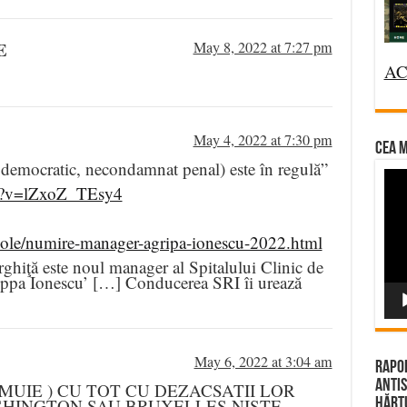
E
May 8, 2022 at 7:27 pm
AC
May 4, 2022 at 7:30 pm
CEA M
s democratic, necondamnat penal) este în regulă”
Vi
ch?v=lZxoZ_TEsy4
Pla
icole/numire-manager-agripa-ionescu-2022.html
ghiţă este noul manager al Spitalului Clinic de
ippa Ionescu’ […] Conducerea SRI îi urează
May 6, 2022 at 3:04 am
Rapor
Antis
(MUIE ) CU TOT CU DEZACSATII LOR
SHINGTON SAU BRUXELLES NISTE
Hărțu