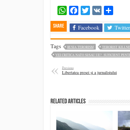
WhatsApp
Facebook
Twitter
VK
Shar
Share
Facebook
Twitter
Tags
RUSIA TERORISM
TERORIST KILLNE
VEI CRITICA NATO SI/SAU UE? SUFICIENT PENT
Previous
Libertatea presei și a jurnalistului
Related Articles