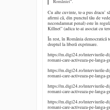
României”.
Cu alte cuvinte, te-a pus dracu’
afirmi că, din punctul tău de vede
necondamnat penal) este în regulă
Killnet” (adica te-ai asociat cu ter
În rest, în România democratică to
dreptul la liberă exprimare.
https://m.digi24.ro/interviurile-d
romani-care-activeaza-pe-langa-g
https://m.digi24.ro/interviurile-d
romani-care-activeaza-pe-langa-g
https://m.digi24.ro/interviurile-d
romani-care-activeaza-pe-langa-g
https://m.digi24.ro/interviurile-d
romani-care-activeaza-pe-langa-g