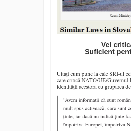
Vei crit
Suficient pent
Uitați cum pune la cale SRI-ul ech
care critică NATO/UE/Guvernul Rom
identității acestora cu gruparea de
“Avem informații că sunt români
mult spus activează, care sunt c
ținte, iar dacă nu indică ținte 
împotriva Europei, împotriva N