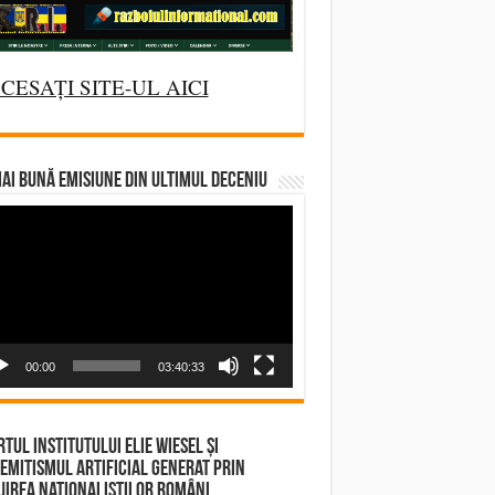
CESAȚI SITE-UL AICI
AI BUNĂ EMISIUNE DIN ULTIMUL DECENIU
deo
yer
00:00
03:40:33
tul Institutului Elie Wiesel și
emitismul Artificial Generat prin
irea Naționaliștilor Români