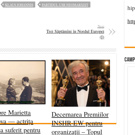
KLAUS IOHANNIS
PARTIDUL USR NEOMARXIST
hip
htt
Next
Trei Săptămîni în Nordul Europei
(I)
CAMP
re Marietta
Decernarea Premiilor
va — actrița
INSHR-EW pentru
 a suferit pentru
organizații – Topul