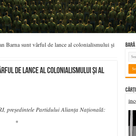
n Barna sunt vârful de lance al colonialismului și
BARĂ 
rful de lance al colonialismului și al
”
Cărți
inc
RI, președintele Partidului Alianța Națională:
*