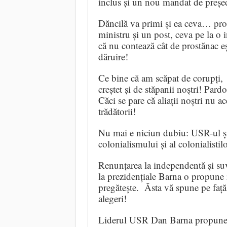
inclus și un nou mandat de președ
Dăncilă va primi și ea ceva… pro
ministru și un post, ceva pe la o i
că nu contează cât de prostănac eș
dăruire!
Ce bine că am scăpat de corupți,
creștet și de stăpanii noștri! Pard
Căci se pare că aliații noștri nu 
trădătorii!
Nu mai e niciun dubiu: USR-ul și
colonialismului și al colonialisti
Renunțarea la independentă și suve
la prezidențiale Barna o propune 
pregătește. Ăsta vă spune pe față 
alegeri!
Liderul USR Dan Barna propune ca