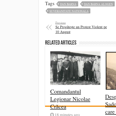
Tags
DAN BARNA
DAN BARNA ALOGEN
SUVERANITATE NATIONALA
Previous
Se Pregătește un Protest Violent pe
10 August
Related Articles
Comandantul
Desp
Legionar Nicolae
Sado
Crăcea
care
18 minutes ago