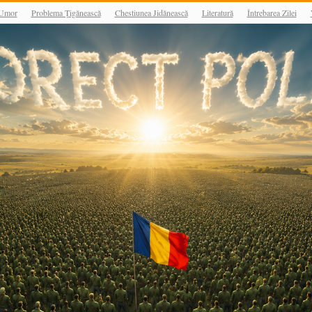
Umor
Problema Țigănească
Chestiunea Jidănească
Literatură
Întrebarea Zilei