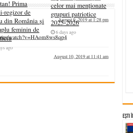
tan! Prima
celor mai menționate
i-regizor de
grupuri patriotice
August 9, 2019 at 1:28 pm
ru din România și
2025-2026
plu feminin de
6 days ago
e.com/watch?v=HAom8ws8qp4
ficiu
ays ago
August 10, 2019 at 11:41 am
Ești 