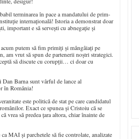
inte, desigur!
babil terminarea în pace a mandatului de prim-
nstituție internațională! Istoria a demonstrat doar
ti, important e să servești cu abnegație și
 acum putem să fim primiți și mângâiați pe
on, am vrut să spun de partenerii noștri strategici.
acceptă să discute cu corupții… ci doar cu
 Dan Barna sunt vârful de lance al
lor în România!
ranitate este politică de stat pe care candidatul
românilor. Exact ce spunea și Cristoiu că se
că vrea să predea țara altora, chiar înainte de
 MAI și parchetele să fie controlate, analizate