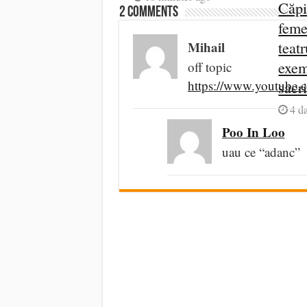
Căpi
2 comments
feme
Mihail
teat
exem
off topic
https://www.youtub
sacri
4 d
Poo In Loo
uau ce “adanc”