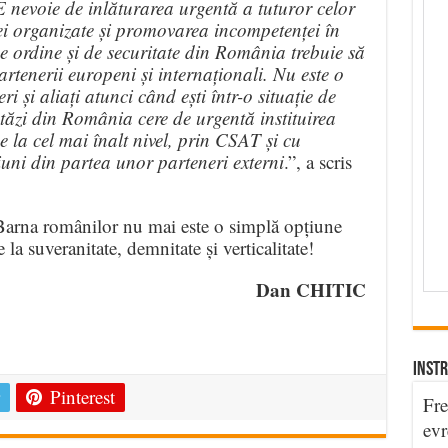
E nevoie de inlăturarea urgentă a tuturor celor
i organizate și promovarea incompetenței în
de ordine și de securitate din România trebuie să
rtenerii europeni și internaționali. Nu este o
ri și aliați atunci când ești într-o situație de
stăzi din România cere de urgentă instituirea
e la cel mai înalt nivel, prin CSAT și cu
uni din partea unor parteneri externi
.”, a scris
e Barna românilor nu mai este o simplă opțiune
e la suveranitate, demnitate și verticalitate!
Dan CHITIC
e
INSTR
Pinterest
Fre
evr