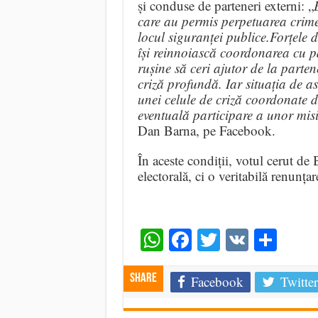
și conduse de parteneri externi: „
care au permis perpetuarea crime
locul siguranței publice.Forțele 
își reinnoiască coordonarea cu pa
rușine să ceri ajutor de la partene
criză profundă. Iar situația de a
unei celule de criză coordonate d
eventuală participare a unor misi
Dan Barna, pe Facebook.
În aceste condiții, votul cerut d
electorală, ci o veritabilă renunțar
WhatsApp
Facebook
Twitter
VK
Shar
Share
Facebook
Twitter