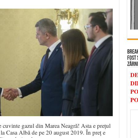
BREAK
FOST 
ZĂRN
DE
DI
PO
PO
e cuvinte gazul din Marea Neagră! Asta e prețul
 la Casa Albă de pe 20 august 2019. În preț e