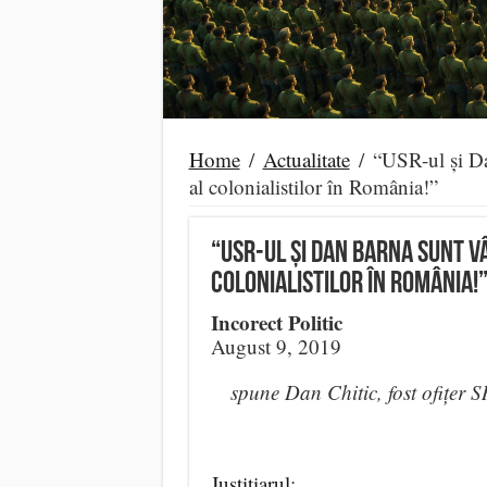
Home
/
Actualitate
/
“USR-ul și Da
al colonialistilor în România!”
“USR-ul și Dan Barna sunt vâ
colonialistilor în România!
Incorect Politic
August 9, 2019
spune Dan Chitic, fost ofițer S
Justițiarul
: