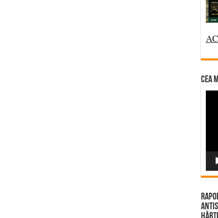
AC
CEA M
Vi
Pla
Rapor
Antis
Hărțu