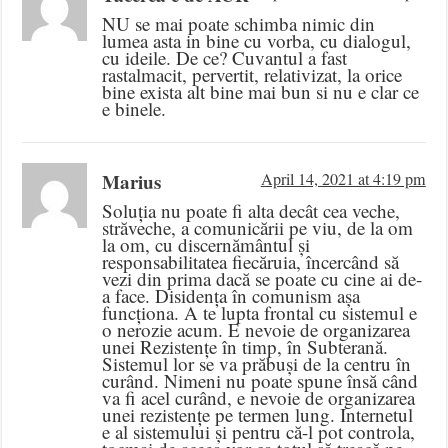
NU se mai poate schimba nimic din
lumea asta in bine cu vorba, cu dialogul,
cu ideile. De ce? Cuvantul a fast
rastalmacit, pervertit, relativizat, la orice
bine exista alt bine mai bun si nu e clar ce
e binele.
Marius
April 14, 2021 at 4:19 pm
Soluția nu poate fi alta decât cea veche,
străveche, a comunicării pe viu, de la om
la om, cu discernământul și
responsabilitatea fiecăruia, încercând să
vezi din prima dacă se poate cu cine ai de-
a face. Disidența în comunism așa
funcționa. A te lupta frontal cu sistemul e
o nerozie acum. E nevoie de organizarea
unei Rezistențe în timp, în Subterană.
Sistemul lor se va prăbuși de la centru în
curând. Nimeni nu poate spune însă când
va fi acel curând, e nevoie de organizarea
unei rezistențe pe termen lung. Internetul
e al sistemului și pentru că-l pot controla,