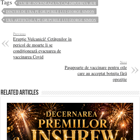
Tags
CUM SE INSCENEAZA UN CAZ IMPOTRIVA AUR
DISCURS DE URA PE GRUPURILE LUI GEORGE SIMION
URĂ ARTIFICIALĂ PE GRUPURILE LUI GEORGE SIMION
Previous
Erupție Vulcanică! Cetățenilor în
pericol de moarte li se
condiționează evacuarea de
vaccinarea Covid
Next
Pașapoarte de vaccinare pentru oile
care au acceptat botnița fără
opoziție
Related Articles