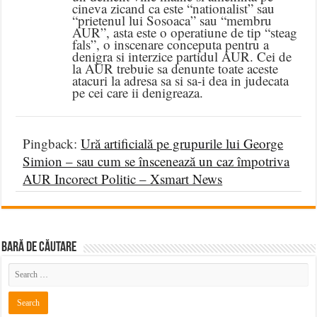
cineva zicand ca este “nationalist” sau
“prietenul lui Sosoaca” sau “membru
AUR”, asta este o operatiune de tip “steag
fals”, o inscenare conceputa pentru a
denigra si interzice partidul AUR. Cei de
la AUR trebuie sa denunte toate aceste
atacuri la adresa sa si sa-i dea in judecata
pe cei care ii denigreaza.
Pingback:
Ură artificială pe grupurile lui George
Simion – sau cum se înscenează un caz împotriva
AUR Incorect Politic – Xsmart News
BARĂ DE CĂUTARE