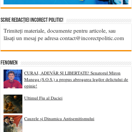
Scrie Redacției Incorect Politic!
Trimiteți materiale, documente pentru articole, sau
lăsați un mesaj pe adresa contact@incorectpolitic.com
Fenomen
CURAJ, ADEVĂR ȘI LIBERTATE! Senatorul Miron
Manega (S.O.S.) a propus abrogarea legilor delictului de
opinie!
Ultimul Fiu al Daciei
Cauzele și Dinamica Antisemitismului