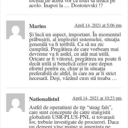
tocmai de aceea vor ca totul să treacă pe
acolo. Înapoi la … Dostoievski !?
Marius
April 14, 2021 at 5:06 pm
Și încă un aspect, important. În momentul
prăbușirii, al imploziei sistemului, situația
generală va fi teribilă. Ca să nu zic
cumplită. Pregătirea de care vorbeam mai
devreme va fi astfel, cu atât mai utilă.
Oricare ar fi viitorul, pregătirea nu poate fi
decât utilă și benefică celor care depun
efortul pentru ea, chiar și în situația
preferabilă de altfel, în care nu ar fi strict
necesară. Deși, văzând cum stă treaba …
Nationalistul
April 14, 2021 at 10:23 pm
Astfel de operatiuni de tip “steag fals”,
care sunt concepute de catre stangistii
globalistii USR-PLUS-PNL si tovarasii
lor, trebuie investigate de procurori. Daca
un dement vine maine si ameninta pe