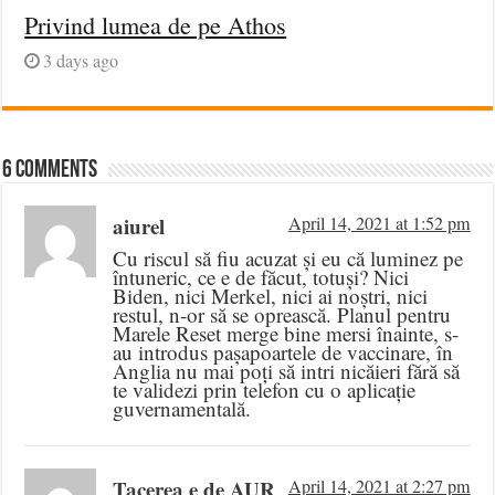
Privind lumea de pe Athos
3 days ago
6 comments
aiurel
April 14, 2021 at 1:52 pm
Cu riscul să fiu acuzat și eu că luminez pe
întuneric, ce e de făcut, totuși? Nici
Biden, nici Merkel, nici ai noștri, nici
restul, n-or să se oprească. Planul pentru
Marele Reset merge bine mersi înainte, s-
au introdus pașapoartele de vaccinare, în
Anglia nu mai poți să intri nicăieri fără să
te validezi prin telefon cu o aplicație
guvernamentală.
Tacerea e de AUR
April 14, 2021 at 2:27 pm