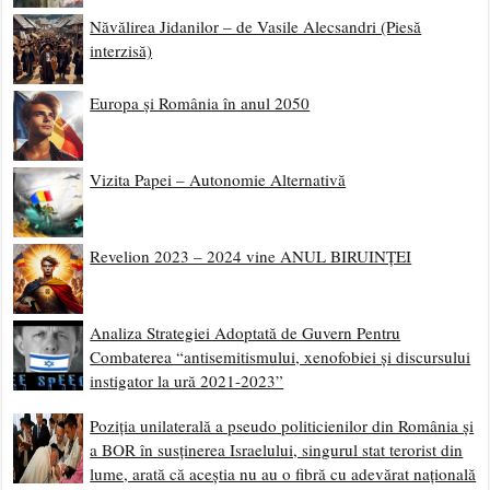
Năvălirea Jidanilor – de Vasile Alecsandri (Piesă
interzisă)
Europa și România în anul 2050
Vizita Papei – Autonomie Alternativă
Revelion 2023 – 2024 vine ANUL BIRUINȚEI
Analiza Strategiei Adoptată de Guvern Pentru
Combaterea “antisemitismului, xenofobiei și discursului
instigator la ură 2021-2023”
Poziția unilaterală a pseudo politicienilor din România și
a BOR în susținerea Israelului, singurul stat terorist din
lume, arată că aceștia nu au o fibră cu adevărat națională