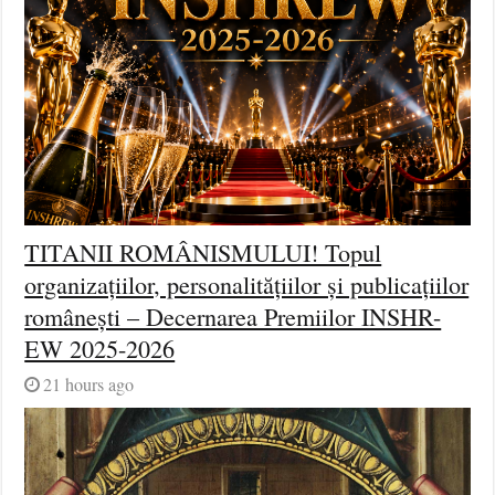
TITANII ROMÂNISMULUI! Topul
organizațiilor, personalitățiilor și publicațiilor
românești – Decernarea Premiilor INSHR-
EW 2025-2026
21 hours ago