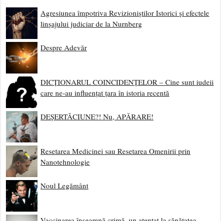
Agresiunea împotriva Revizioniștilor Istorici și efectele
linșajului judiciar de la Nurnberg
Despre Adevăr
DICȚIONARUL COINCIDENȚELOR – Cine sunt iudeii
care ne-au influențat țara în istoria recentă
DEȘERTĂCIUNE?! Nu, APĂRARE!
Resetarea Medicinei sau Resetarea Omenirii prin
Nanotehnologie
Noul Legământ
Vaccinarea înseamnă crimă, un atentat la sănătatea