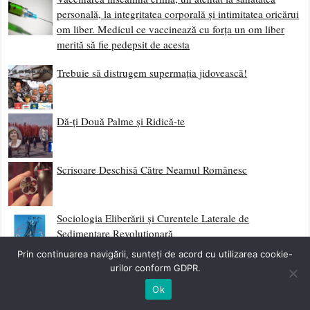
personală, la integritatea corporală și intimitatea oricărui
om liber. Medicul ce vaccinează cu forța un om liber
merită să fie pedepsit de acesta
Trebuie să distrugem supermația jidovească!
Dă-ți Două Palme și Ridică-te
Scrisoare Deschisă Către Neamul Românesc
Sociologia Eliberării și Curentele Laterale de
Sedimentare Revoluționară
Prin continuarea navigării, sunteți de acord cu utilizarea cookie-
Împotriva Fatalismului
urilor conform GDPR.
Ok