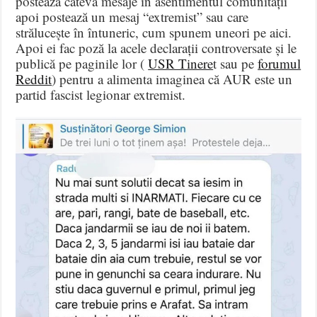
postează câteva mesaje în asentimentul comunității
apoi postează un mesaj “extremist” sau care
strălucește în întuneric, cum spunem uneori pe aici.
Apoi ei fac poză la acele declarații controversate și le
publică pe paginile lor (
USR Tinere
t sau pe
forumul
Reddit
) pentru a alimenta imaginea că AUR este un
partid fascist legionar extremist.