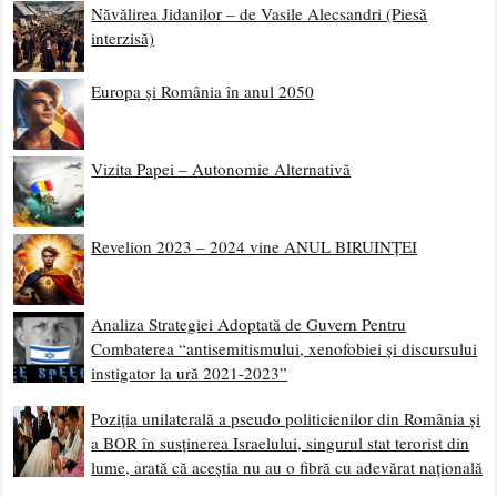
Năvălirea Jidanilor – de Vasile Alecsandri (Piesă
interzisă)
Europa și România în anul 2050
Vizita Papei – Autonomie Alternativă
Revelion 2023 – 2024 vine ANUL BIRUINȚEI
Analiza Strategiei Adoptată de Guvern Pentru
Combaterea “antisemitismului, xenofobiei și discursului
instigator la ură 2021-2023”
Poziția unilaterală a pseudo politicienilor din România și
a BOR în susținerea Israelului, singurul stat terorist din
lume, arată că aceștia nu au o fibră cu adevărat națională