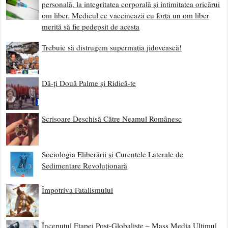
personală, la integritatea corporală și intimitatea oricărui
om liber. Medicul ce vaccinează cu forța un om liber
merită să fie pedepsit de acesta
Trebuie să distrugem supermația jidovească!
Dă-ți Două Palme și Ridică-te
Scrisoare Deschisă Către Neamul Românesc
Sociologia Eliberării și Curentele Laterale de
Sedimentare Revoluționară
Împotriva Fatalismului
Începutul Etapei Post-Globaliste – Mass Media Ultimul