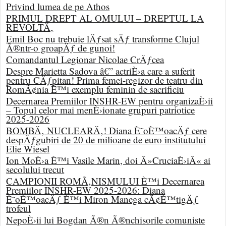
Privind lumea de pe Athos
PRIMUL DREPT AL OMULUI – DREPTUL LA
REVOLTÄ‚
Emil Boc nu trebuie lÄƒsat sÄƒ transforme Clujul
Ã®ntr-o groapÄƒ de gunoi!
Comandantul Legionar Nicolae CrÄƒcea
Despre Marietta Sadova â€” actriÈ›a care a suferit
pentru CÄƒpitan! Prima femei-regizor de teatru din
RomÃ¢nia È™i exemplu feminin de sacrificiu
Decernarea Premiilor INSHR-EW pentru organizaÈ›ii
– Topul celor mai menÈ›ionate grupuri patriotice
2025-2026
BOMBÄ‚ NUCLEARÄ‚! Diana È˜oÈ™oacÄƒ cere
despÄƒgubiri de 20 de milioane de euro institutului
Elie Wiesel
Ion MoÈ›a È™i Vasile Marin, doi Â»CruciaÈ›iÂ« ai
secolului trecut
CAMPIONII ROMÃ‚NISMULUI È™i Decernarea
Premiilor INSHR-EW 2025-2026: Diana
È˜oÈ™oacÄƒ È™i Miron Manega cÃ¢È™tigÄƒ
trofeul
NepoÈ›ii lui Bogdan Ã®n Ã®nchisorile comuniste