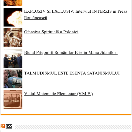
EXPLOZIV ȘI EXCLUSIV: Interviul INTERZIS în Presa
Românească
Ofensiva Spirituală a Poloniei
Biciul Prigonirii Românilor Este în Mâna Jidanilor!
TALMUDISMUL ESTE ESENȚA SATANISMULUI
Viciul Matematic Elementar (V.M.E.)
RSS