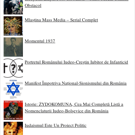
Obstacol
Mlaștina Mass Media – Serial Complet
Momentul 1937
Portretul Românului Iudeo-Creștin Iubitor de Infanticid
Manifest Împotriva Național-Sionismului din România
Istorie: ŻYDOKOMUNA, Cea Mai Completă Listă a
Nomenclaturii Iudeo-Bolșevice din România
Iudaismul Este Un Proiect Politic