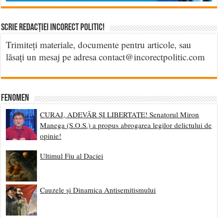
Scrie Redacției Incorect Politic!
Trimiteți materiale, documente pentru articole, sau
lăsați un mesaj pe adresa contact@incorectpolitic.com
Fenomen
CURAJ, ADEVĂR ȘI LIBERTATE! Senatorul Miron
Manega (S.O.S.) a propus abrogarea legilor delictului de
opinie!
Ultimul Fiu al Daciei
Cauzele și Dinamica Antisemitismului