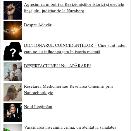
Agresiunea împotriva Revizioniștilor Istorici și efectele
linșajului judiciar de la Nurnberg
Despre Adevăr
DICȚIONARUL COINCIDENȚELOR – Cine sunt iudeii
care ne-au influențat țara în istoria recentă
DEȘERTĂCIUNE?! Nu, APĂRARE!
Resetarea Medicinei sau Resetarea Omenirii prin
Nanotehnologie
Noul Legământ
Vaccinarea înseamnă crimă, un atentat la sănătatea