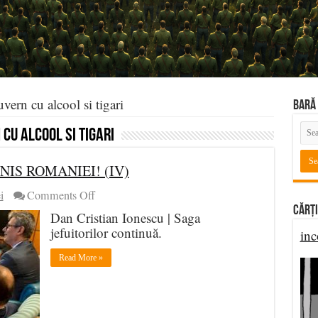
vern cu alcool si tigari
BARĂ 
cu alcool si tigari
IS ROMANIEI! (IV)
on
i
Comments Off
MULT
Cărți
Dan Cristian Ionescu | Saga
RAU
jefuitorilor continuă.
inc
A
FACUT
Read More »
IOHANNIS
ROMANIEI!
(IV)