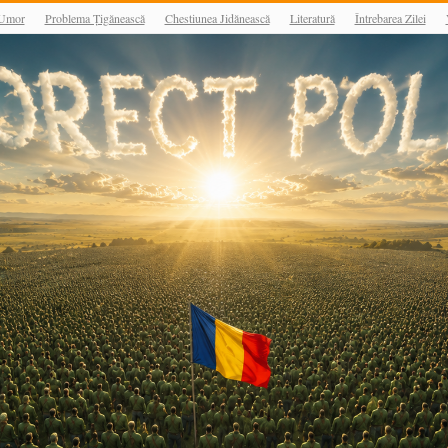
Umor
Problema Țigănească
Chestiunea Jidănească
Literatură
Întrebarea Zilei