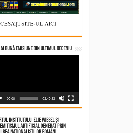
CESAȚI SITE-UL AICI
AI BUNĂ EMISIUNE DIN ULTIMUL DECENIU
deo
yer
00:00
03:40:33
tul Institutului Elie Wiesel și
emitismul Artificial Generat prin
irea Naționaliștilor Români