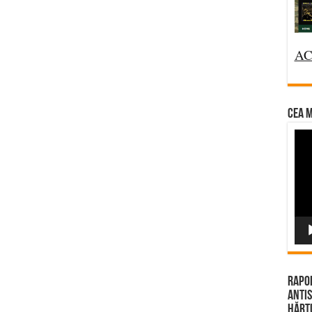
AC
CEA M
Vi
Pla
Rapor
Antis
Hărțu