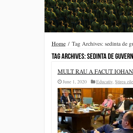
Home
/
Tag Archives: sedinta de gu
Tag Archives:
sedinta de guvern 
MULT RAU A FACUT IOHANN
June 1, 2020
Educativ
,
Știrea zile