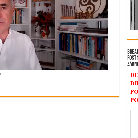
BREAK
FOST 
ZĂRN
n.
DE
DI
PO
PO