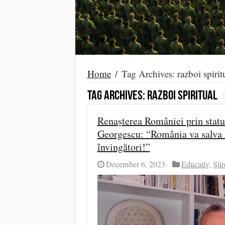
Home
/
Tag Archives: razboi spirit
Tag Archives:
razboi spiritual
Renașterea României prin statul 
Georgescu: “România va salva
învingători!”
December 6, 2023
Educativ
,
Știr