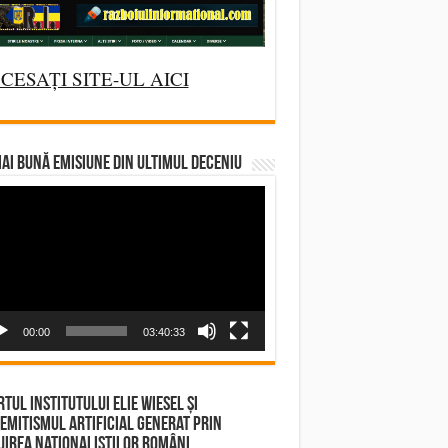
CESAȚI SITE-UL AICI
AI BUNĂ EMISIUNE DIN ULTIMUL DECENIU
deo
yer
00:00
03:40:33
tul Institutului Elie Wiesel și
emitismul Artificial Generat prin
irea Naționaliștilor Români