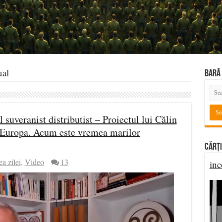
ual
BARĂ 
suveranist distributist – Proiectul lui Călin
 Europa. Acum este vremea marilor
Cărți
ea zilei
,
Video
13
inc