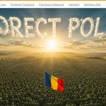
Umor
Problema Țigănească
Chestiunea Jidănească
Literatură
Întrebarea Zilei