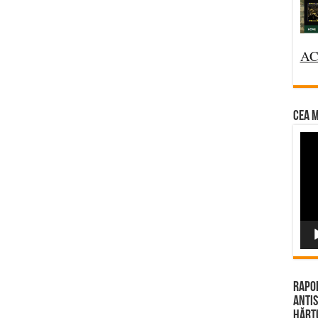
AC
CEA M
Vi
Pla
Rapor
Antis
Hărțu