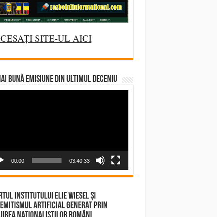
CESAȚI SITE-UL AICI
AI BUNĂ EMISIUNE DIN ULTIMUL DECENIU
deo
yer
00:00
03:40:33
tul Institutului Elie Wiesel și
emitismul Artificial Generat prin
irea Naționaliștilor Români