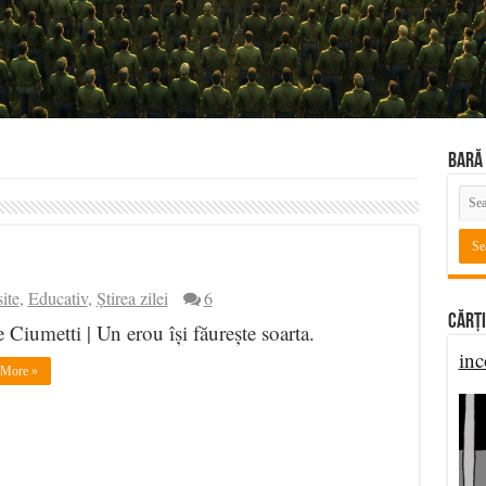
BARĂ 
ite
,
Educativ
,
Știrea zilei
6
Cărți
e Ciumetti | Un erou își făurește soarta.
inc
 More »