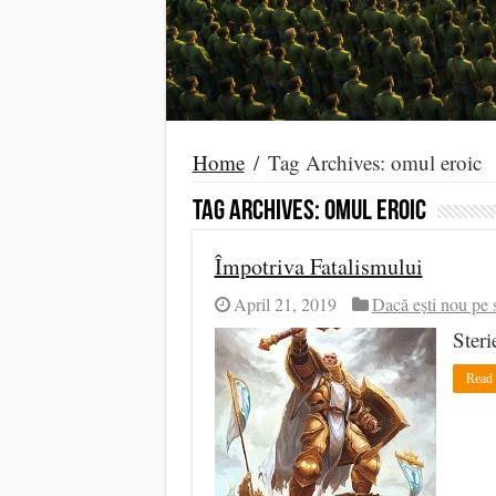
Home
/
Tag Archives: omul eroic
Tag Archives:
omul eroic
Împotriva Fatalismului
April 21, 2019
Dacă ești nou pe s
Steri
Read