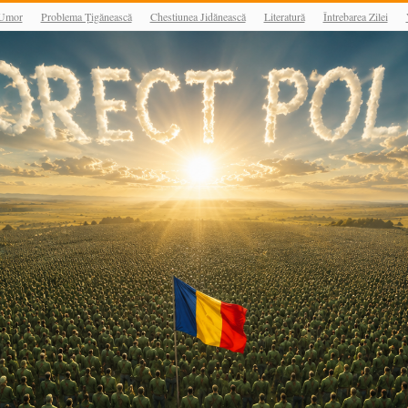
Umor
Problema Țigănească
Chestiunea Jidănească
Literatură
Întrebarea Zilei