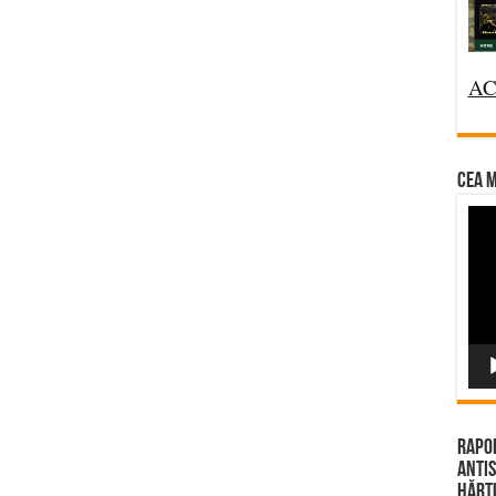
AC
CEA M
Vi
Pla
Rapor
Antis
Hărțu