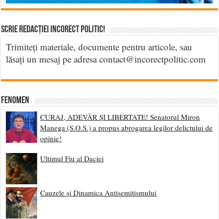
Scrie Redacției Incorect Politic!
Trimiteți materiale, documente pentru articole, sau
lăsați un mesaj pe adresa contact@incorectpolitic.com
Fenomen
CURAJ, ADEVĂR ȘI LIBERTATE! Senatorul Miron
Manega (S.O.S.) a propus abrogarea legilor delictului de
opinie!
Ultimul Fiu al Daciei
Cauzele și Dinamica Antisemitismului