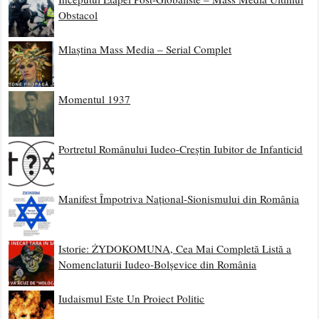
Obstacol
Mlaștina Mass Media – Serial Complet
Momentul 1937
Portretul Românului Iudeo-Creștin Iubitor de Infanticid
Manifest Împotriva Național-Sionismului din România
Istorie: ŻYDOKOMUNA, Cea Mai Completă Listă a
Nomenclaturii Iudeo-Bolșevice din România
Iudaismul Este Un Proiect Politic