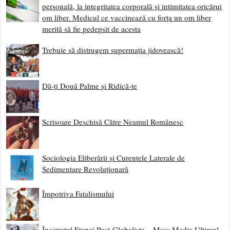
personală, la integritatea corporală și intimitatea oricărui
om liber. Medicul ce vaccinează cu forța un om liber
merită să fie pedepsit de acesta
Trebuie să distrugem supermația jidovească!
Dă-ți Două Palme și Ridică-te
Scrisoare Deschisă Către Neamul Românesc
Sociologia Eliberării și Curentele Laterale de
Sedimentare Revoluționară
Împotriva Fatalismului
Începutul Etapei Post-Globaliste – Mass Media Ultimul