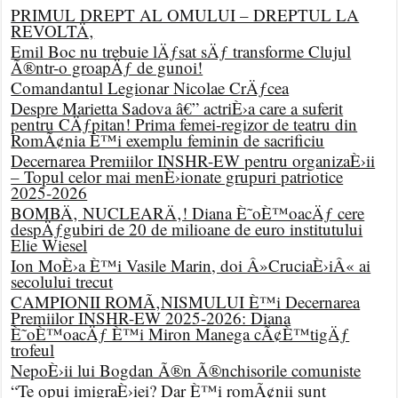
PRIMUL DREPT AL OMULUI – DREPTUL LA
REVOLTÄ‚
Emil Boc nu trebuie lÄƒsat sÄƒ transforme Clujul
Ã®ntr-o groapÄƒ de gunoi!
Comandantul Legionar Nicolae CrÄƒcea
Despre Marietta Sadova â€” actriÈ›a care a suferit
pentru CÄƒpitan! Prima femei-regizor de teatru din
RomÃ¢nia È™i exemplu feminin de sacrificiu
Decernarea Premiilor INSHR-EW pentru organizaÈ›ii
– Topul celor mai menÈ›ionate grupuri patriotice
2025-2026
BOMBÄ‚ NUCLEARÄ‚! Diana È˜oÈ™oacÄƒ cere
despÄƒgubiri de 20 de milioane de euro institutului
Elie Wiesel
Ion MoÈ›a È™i Vasile Marin, doi Â»CruciaÈ›iÂ« ai
secolului trecut
CAMPIONII ROMÃ‚NISMULUI È™i Decernarea
Premiilor INSHR-EW 2025-2026: Diana
È˜oÈ™oacÄƒ È™i Miron Manega cÃ¢È™tigÄƒ
trofeul
NepoÈ›ii lui Bogdan Ã®n Ã®nchisorile comuniste
“Te opui imigraÈ›iei? Dar È™i romÃ¢nii sunt