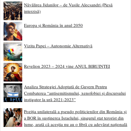
Năvălirea Jidanilor – de Vasile Alecsandri (Piesă
interzisă)
Europa și România în anul 2050
Vizita Papei – Autonomie Alternativă
Revelion 2023 – 2024 vine ANUL BIRUINȚEI
Analiza Strategiei Adoptată de Guvern Pentru
Combaterea “antisemitismului, xenofobiei și discursului
instigator la ură 2021-2023”
Poziția unilaterală a pseudo politicienilor din România și
a BOR în susținerea Israelului, singurul stat terorist din
lume, arată că aceștia nu au o fibră cu adevărat națională