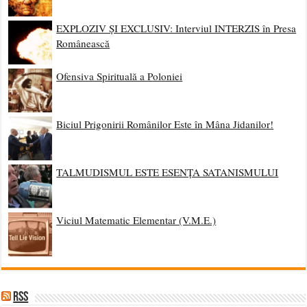
EXPLOZIV ȘI EXCLUSIV: Interviul INTERZIS în Presa
Românească
Ofensiva Spirituală a Poloniei
Biciul Prigonirii Românilor Este în Mâna Jidanilor!
TALMUDISMUL ESTE ESENȚA SATANISMULUI
Viciul Matematic Elementar (V.M.E.)
RSS