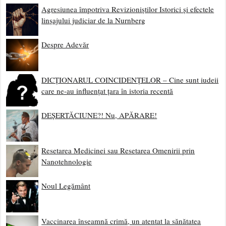
Agresiunea împotriva Revizioniștilor Istorici și efectele
linșajului judiciar de la Nurnberg
Despre Adevăr
DICȚIONARUL COINCIDENȚELOR – Cine sunt iudeii
care ne-au influențat țara în istoria recentă
DEȘERTĂCIUNE?! Nu, APĂRARE!
Resetarea Medicinei sau Resetarea Omenirii prin
Nanotehnologie
Noul Legământ
Vaccinarea înseamnă crimă, un atentat la sănătatea