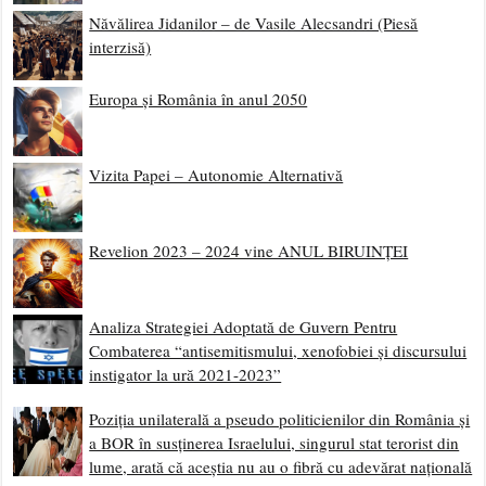
Năvălirea Jidanilor – de Vasile Alecsandri (Piesă
interzisă)
Europa și România în anul 2050
Vizita Papei – Autonomie Alternativă
Revelion 2023 – 2024 vine ANUL BIRUINȚEI
Analiza Strategiei Adoptată de Guvern Pentru
Combaterea “antisemitismului, xenofobiei și discursului
instigator la ură 2021-2023”
Poziția unilaterală a pseudo politicienilor din România și
a BOR în susținerea Israelului, singurul stat terorist din
lume, arată că aceștia nu au o fibră cu adevărat națională