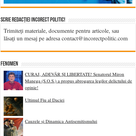
Scrie Redacției Incorect Politic!
Trimiteți materiale, documente pentru articole, sau
lăsați un mesaj pe adresa contact@incorectpolitic.com
Fenomen
CURAJ, ADEVĂR ȘI LIBERTATE! Senatorul Miron
Manega (S.O.S.) a propus abrogarea legilor delictului de
opinie!
Ultimul Fiu al Daciei
Cauzele și Dinamica Antisemitismului