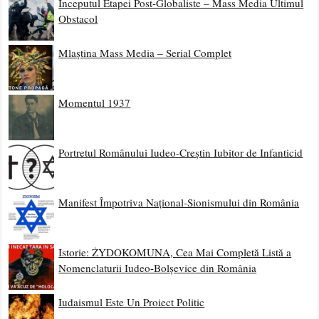
Începutul Etapei Post-Globaliste – Mass Media Ultimul
Obstacol
Mlaștina Mass Media – Serial Complet
Momentul 1937
Portretul Românului Iudeo-Creștin Iubitor de Infanticid
Manifest Împotriva Național-Sionismului din România
Istorie: ŻYDOKOMUNA, Cea Mai Completă Listă a
Nomenclaturii Iudeo-Bolșevice din România
Iudaismul Este Un Proiect Politic