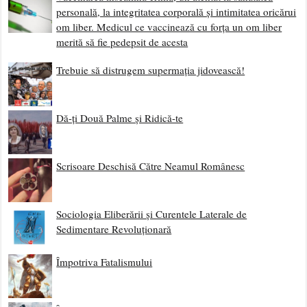
personală, la integritatea corporală și intimitatea oricărui
om liber. Medicul ce vaccinează cu forța un om liber
merită să fie pedepsit de acesta
Trebuie să distrugem supermația jidovească!
Dă-ți Două Palme și Ridică-te
Scrisoare Deschisă Către Neamul Românesc
Sociologia Eliberării și Curentele Laterale de
Sedimentare Revoluționară
Împotriva Fatalismului