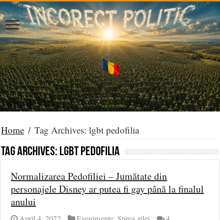
Home
/
Tag Archives: lgbt pedofilia
Tag Archives:
lgbt pedofilia
Normalizarea Pedofiliei – Jumătate din
personajele Disney ar putea fi gay până la finalul
anului
April 4, 2022
Evenimente
,
Știrea zilei
4