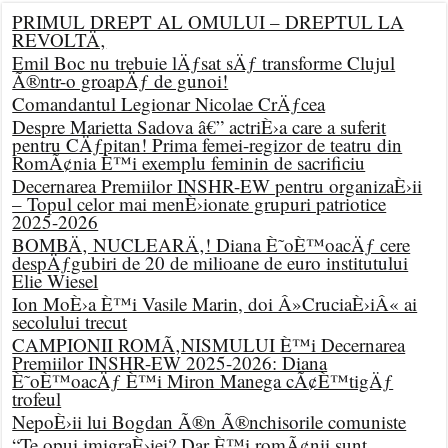
PRIMUL DREPT AL OMULUI – DREPTUL LA
REVOLTÄ‚
Emil Boc nu trebuie lÄƒsat sÄƒ transforme Clujul
Ã®ntr-o groapÄƒ de gunoi!
Comandantul Legionar Nicolae CrÄƒcea
Despre Marietta Sadova â€” actriÈ›a care a suferit
pentru CÄƒpitan! Prima femei-regizor de teatru din
RomÃ¢nia È™i exemplu feminin de sacrificiu
Decernarea Premiilor INSHR-EW pentru organizaÈ›ii
– Topul celor mai menÈ›ionate grupuri patriotice
2025-2026
BOMBÄ‚ NUCLEARÄ‚! Diana È˜oÈ™oacÄƒ cere
despÄƒgubiri de 20 de milioane de euro institutului
Elie Wiesel
Ion MoÈ›a È™i Vasile Marin, doi Â»CruciaÈ›iÂ« ai
secolului trecut
CAMPIONII ROMÃ‚NISMULUI È™i Decernarea
Premiilor INSHR-EW 2025-2026: Diana
È˜oÈ™oacÄƒ È™i Miron Manega cÃ¢È™tigÄƒ
trofeul
NepoÈ›ii lui Bogdan Ã®n Ã®nchisorile comuniste
“Te opui imigraÈ›iei? Dar È™i romÃ¢nii sunt