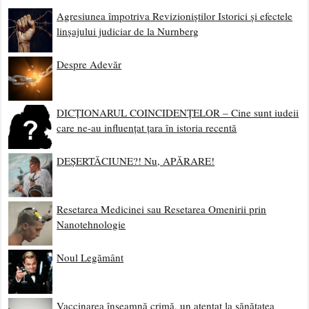
Agresiunea împotriva Revizioniștilor Istorici și efectele
linșajului judiciar de la Nurnberg
Despre Adevăr
DICȚIONARUL COINCIDENȚELOR – Cine sunt iudeii
care ne-au influențat țara în istoria recentă
DEȘERTĂCIUNE?! Nu, APĂRARE!
Resetarea Medicinei sau Resetarea Omenirii prin
Nanotehnologie
Noul Legământ
Vaccinarea înseamnă crimă, un atentat la sănătatea