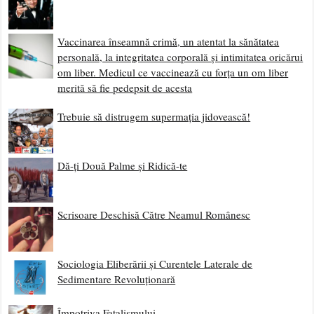
Vaccinarea înseamnă crimă, un atentat la sănătatea
personală, la integritatea corporală și intimitatea oricărui
om liber. Medicul ce vaccinează cu forța un om liber
merită să fie pedepsit de acesta
Trebuie să distrugem supermația jidovească!
Dă-ți Două Palme și Ridică-te
Scrisoare Deschisă Către Neamul Românesc
Sociologia Eliberării și Curentele Laterale de
Sedimentare Revoluționară
Împotriva Fatalismului