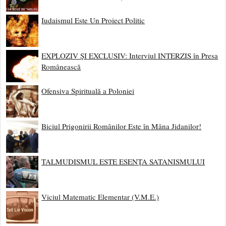
Iudaismul Este Un Proiect Politic
EXPLOZIV ȘI EXCLUSIV: Interviul INTERZIS în Presa
Românească
Ofensiva Spirituală a Poloniei
Biciul Prigonirii Românilor Este în Mâna Jidanilor!
TALMUDISMUL ESTE ESENȚA SATANISMULUI
Viciul Matematic Elementar (V.M.E.)