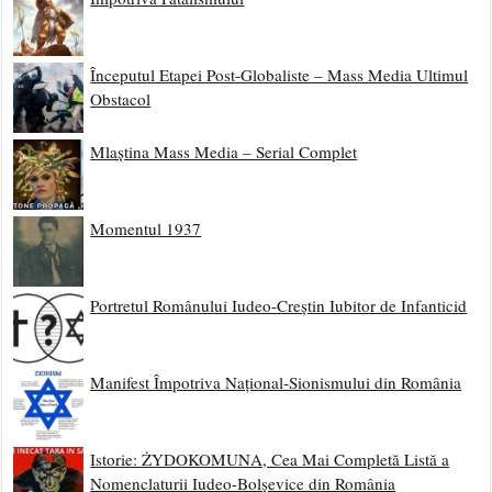
Începutul Etapei Post-Globaliste – Mass Media Ultimul
Obstacol
Mlaștina Mass Media – Serial Complet
Momentul 1937
Portretul Românului Iudeo-Creștin Iubitor de Infanticid
Manifest Împotriva Național-Sionismului din România
Istorie: ŻYDOKOMUNA, Cea Mai Completă Listă a
Nomenclaturii Iudeo-Bolșevice din România