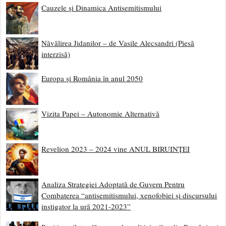
Cauzele și Dinamica Antisemitismului
Năvălirea Jidanilor – de Vasile Alecsandri (Piesă
interzisă)
Europa și România în anul 2050
Vizita Papei – Autonomie Alternativă
Revelion 2023 – 2024 vine ANUL BIRUINȚEI
Analiza Strategiei Adoptată de Guvern Pentru
Combaterea “antisemitismului, xenofobiei și discursului
instigator la ură 2021-2023”