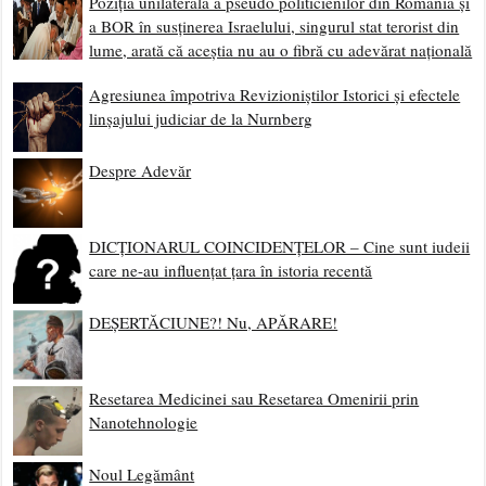
Poziția unilaterală a pseudo politicienilor din România și
a BOR în susținerea Israelului, singurul stat terorist din
lume, arată că aceștia nu au o fibră cu adevărat națională
Agresiunea împotriva Revizioniștilor Istorici și efectele
linșajului judiciar de la Nurnberg
Despre Adevăr
DICȚIONARUL COINCIDENȚELOR – Cine sunt iudeii
care ne-au influențat țara în istoria recentă
DEȘERTĂCIUNE?! Nu, APĂRARE!
Resetarea Medicinei sau Resetarea Omenirii prin
Nanotehnologie
Noul Legământ