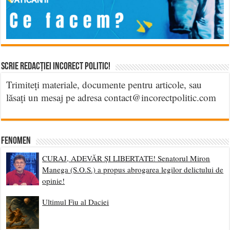
Scrie Redacției Incorect Politic!
Trimiteți materiale, documente pentru articole, sau
lăsați un mesaj pe adresa contact@incorectpolitic.com
Fenomen
CURAJ, ADEVĂR ȘI LIBERTATE! Senatorul Miron
Manega (S.O.S.) a propus abrogarea legilor delictului de
opinie!
Ultimul Fiu al Daciei