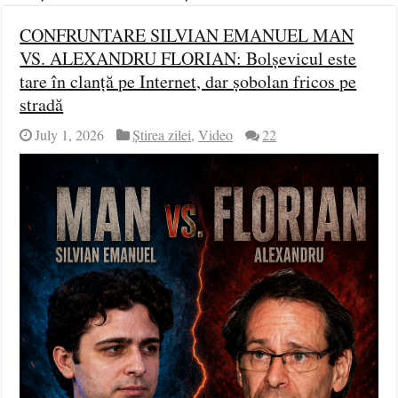
CONFRUNTARE SILVIAN EMANUEL MAN
VS. ALEXANDRU FLORIAN: Bolșevicul este
tare în clanță pe Internet, dar șobolan fricos pe
stradă
July 1, 2026
Știrea zilei
,
Video
22