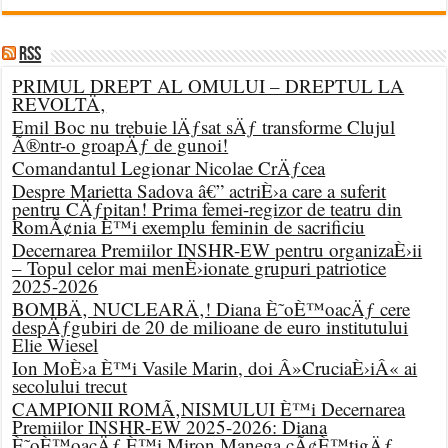
RSS
PRIMUL DREPT AL OMULUI – DREPTUL LA
REVOLTÄ‚
Emil Boc nu trebuie lÄƒsat sÄƒ transforme Clujul
Ã®ntr-o groapÄƒ de gunoi!
Comandantul Legionar Nicolae CrÄƒcea
Despre Marietta Sadova â€” actriÈ›a care a suferit
pentru CÄƒpitan! Prima femei-regizor de teatru din
RomÃ¢nia È™i exemplu feminin de sacrificiu
Decernarea Premiilor INSHR-EW pentru organizaÈ›ii
– Topul celor mai menÈ›ionate grupuri patriotice
2025-2026
BOMBÄ‚ NUCLEARÄ‚! Diana È˜oÈ™oacÄƒ cere
despÄƒgubiri de 20 de milioane de euro institutului
Elie Wiesel
Ion MoÈ›a È™i Vasile Marin, doi Â»CruciaÈ›iÂ« ai
secolului trecut
CAMPIONII ROMÃ‚NISMULUI È™i Decernarea
Premiilor INSHR-EW 2025-2026: Diana
È˜oÈ™oacÄƒ È™i Miron Manega cÃ¢È™tigÄƒ