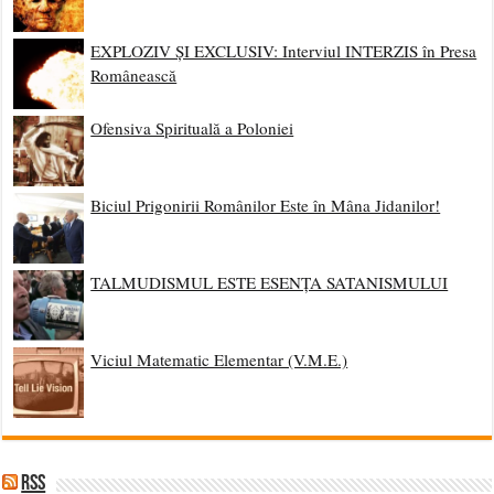
EXPLOZIV ȘI EXCLUSIV: Interviul INTERZIS în Presa
Românească
Ofensiva Spirituală a Poloniei
Biciul Prigonirii Românilor Este în Mâna Jidanilor!
TALMUDISMUL ESTE ESENȚA SATANISMULUI
Viciul Matematic Elementar (V.M.E.)
RSS