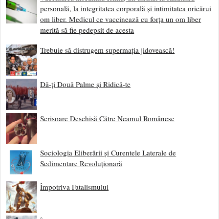
personală, la integritatea corporală și intimitatea oricărui
om liber. Medicul ce vaccinează cu forța un om liber
merită să fie pedepsit de acesta
Trebuie să distrugem supermația jidovească!
Dă-ți Două Palme și Ridică-te
Scrisoare Deschisă Către Neamul Românesc
Sociologia Eliberării și Curentele Laterale de
Sedimentare Revoluționară
Împotriva Fatalismului