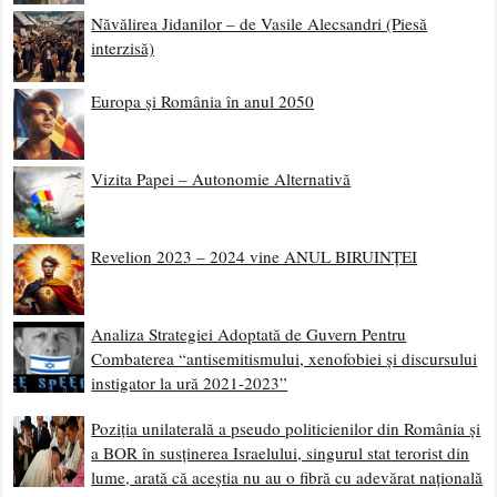
Năvălirea Jidanilor – de Vasile Alecsandri (Piesă
interzisă)
Europa și România în anul 2050
Vizita Papei – Autonomie Alternativă
Revelion 2023 – 2024 vine ANUL BIRUINȚEI
Analiza Strategiei Adoptată de Guvern Pentru
Combaterea “antisemitismului, xenofobiei și discursului
instigator la ură 2021-2023”
Poziția unilaterală a pseudo politicienilor din România și
a BOR în susținerea Israelului, singurul stat terorist din
lume, arată că aceștia nu au o fibră cu adevărat națională