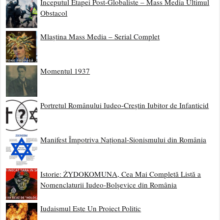
Începutul Etapei Post-Globaliste – Mass Media Ultimul
Obstacol
Mlaștina Mass Media – Serial Complet
Momentul 1937
Portretul Românului Iudeo-Creștin Iubitor de Infanticid
Manifest Împotriva Național-Sionismului din România
Istorie: ŻYDOKOMUNA, Cea Mai Completă Listă a
Nomenclaturii Iudeo-Bolșevice din România
Iudaismul Este Un Proiect Politic