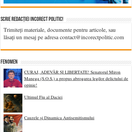
Scrie Redacției Incorect Politic!
Trimiteți materiale, documente pentru articole, sau
lăsați un mesaj pe adresa contact@incorectpolitic.com
Fenomen
CURAJ, ADEVĂR ȘI LIBERTATE! Senatorul Miron
Manega (S.O.S.) a propus abrogarea legilor delictului de
opinie!
Ultimul Fiu al Daciei
Cauzele și Dinamica Antisemitismului