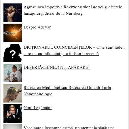
Agresiunea împotriva Revizioniștilor Istorici și efectele
linșajului judiciar de la Nurnberg
Despre Adevăr
DICȚIONARUL COINCIDENȚELOR – Cine sunt iudeii
care ne-au influențat țara în istoria recentă
DEȘERTĂCIUNE?! Nu, APĂRARE!
Resetarea Medicinei sau Resetarea Omenirii prin
Nanotehnologie
Noul Legământ
Vaccinarea înseamnă crimă, un atentat la sănătatea