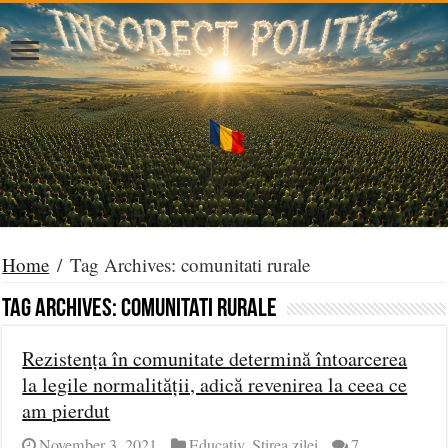
Home
/
Tag Archives: comunitati rurale
Tag Archives:
comunitati rurale
Rezistența în comunitate determină întoarcerea
la legile normalității, adică revenirea la ceea ce
am pierdut
November 3, 2021
Educativ
,
Știrea zilei
7