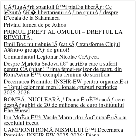
CÄƒlugÄƒrii spanioli È™i piaÈ›a liberÄƒ: Ce
â€žuitÄƒâ€� libertarienii sÄƒ ne spunÄƒ despre
È˜coala de la Salamanca
Privind lumea de pe Athos
PRIMUL DREPT AL OMULUI – DREPTUL LA
REVOLTÄ‚
Emil Boc nu trebuie lÄƒsat sÄƒ transforme Clujul
Ã®ntr-o groapÄƒ de gunoi!
Comandantul Legionar Nicolae CrÄƒcea
Despre Marietta Sadova â€” actriÈ›a care a suferit
pentru CÄƒpitan! Prima femei-regizor de teatru din
RomÃ¢nia È™i exemplu feminin de sacrificiu
Decernarea Premiilor INSHR-EW pentru organizaÈ›ii
– Topul celor mai menÈ›ionate grupuri patriotice
2025-2026
BOMBÄ‚ NUCLEARÄ‚! Diana È˜oÈ™oacÄƒ cere
despÄƒgubiri de 20 de milioane de euro institutului
Elie Wiesel
Ion MoÈ›a È™i Vasile Marin, doi Â»CruciaÈ›iÂ« ai
secolului trecut
CAMPIONII ROMÃ‚NISMULUI È™i Decernarea
Premiilor INSHR-EW 2025-2026: Diana