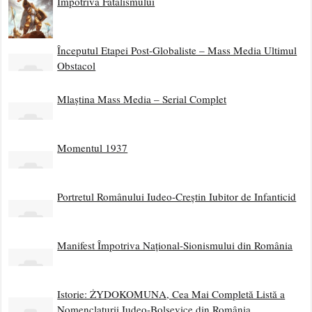
Agresiunea împotriva Revizioniștilor Istorici și efectele
linșajului judiciar de la Nurnberg
Despre Adevăr
DICȚIONARUL COINCIDENȚELOR – Cine sunt iudeii
care ne-au influențat țara în istoria recentă
DEȘERTĂCIUNE?! Nu, APĂRARE!
Resetarea Medicinei sau Resetarea Omenirii prin
Nanotehnologie
Noul Legământ
Vaccinarea înseamnă crimă, un atentat la sănătatea