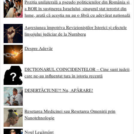
Scrie Redacției Incorect Politic!
Trimiteți materiale, documente pentru articole, sau
lăsați un mesaj pe adresa contact@incorectpolitic.com
Fenomen
CURAJ, ADEVĂR ȘI LIBERTATE! Senatorul Miron
Manega (S.O.S.) a propus abrogarea legilor delictului de
opinie!
Ultimul Fiu al Daciei
Cauzele și Dinamica Antisemitismului