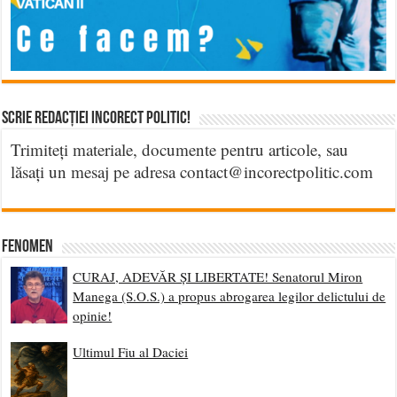
Accesați poeziile
AICI
Ce facem?