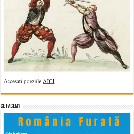
Și noi suntem Vasile Zărnescu!