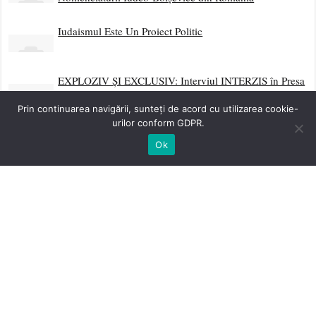
personală, la integritatea corporală și intimitatea oricărui
om liber. Medicul ce vaccinează cu forța un om liber
merită să fie pedepsit de acesta
Trebuie să distrugem supermația jidovească!
Prin continuarea navigării, sunteți de acord cu utilizarea cookie-
Dă-ți Două Palme și Ridică-te
urilor conform GDPR.
Ok
Scrisoare Deschisă Către Neamul Românesc
Sociologia Eliberării și Curentele Laterale de
Sedimentare Revoluționară
Împotriva Fatalismului