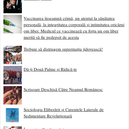
Năvălirea Jidanilor – de Vasile Alecsandri (Piesă
interzisă)
Europa și România în anul 2050
Vizita Papei – Autonomie Alternativă
Revelion 2023 – 2024 vine ANUL BIRUINȚEI
Analiza Strategiei Adoptată de Guvern Pentru
Combaterea “antisemitismului, xenofobiei și discursului
instigator la ură 2021-2023”
Poziția unilaterală a pseudo politicienilor din România și
a BOR în susținerea Israelului, singurul stat terorist din
lume, arată că aceștia nu au o fibră cu adevărat națională