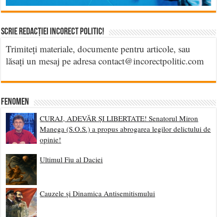
Scrie Redacției Incorect Politic!
Trimiteți materiale, documente pentru articole, sau
lăsați un mesaj pe adresa contact@incorectpolitic.com
Fenomen
CURAJ, ADEVĂR ȘI LIBERTATE! Senatorul Miron
Manega (S.O.S.) a propus abrogarea legilor delictului de
opinie!
Ultimul Fiu al Daciei
Cauzele și Dinamica Antisemitismului