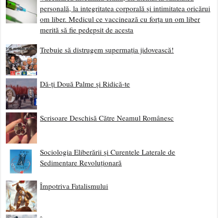
personală, la integritatea corporală și intimitatea oricărui
om liber. Medicul ce vaccinează cu forța un om liber
merită să fie pedepsit de acesta
Trebuie să distrugem supermația jidovească!
Dă-ți Două Palme și Ridică-te
Scrisoare Deschisă Către Neamul Românesc
Sociologia Eliberării și Curentele Laterale de
Sedimentare Revoluționară
Împotriva Fatalismului