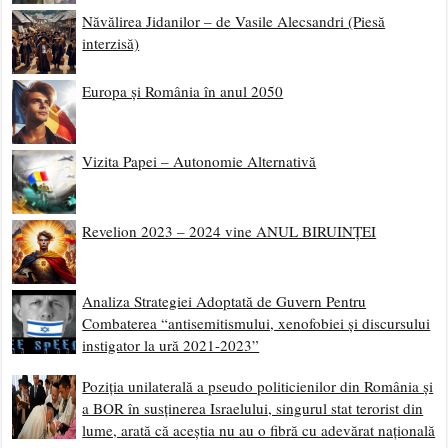
Năvălirea Jidanilor – de Vasile Alecsandri (Piesă
interzisă)
Europa și România în anul 2050
Vizita Papei – Autonomie Alternativă
Revelion 2023 – 2024 vine ANUL BIRUINȚEI
Analiza Strategiei Adoptată de Guvern Pentru
Combaterea “antisemitismului, xenofobiei și discursului
instigator la ură 2021-2023”
Poziția unilaterală a pseudo politicienilor din România și
a BOR în susținerea Israelului, singurul stat terorist din
lume, arată că aceștia nu au o fibră cu adevărat națională