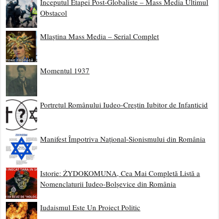
Începutul Etapei Post-Globaliste – Mass Media Ultimul
Obstacol
Mlaștina Mass Media – Serial Complet
Momentul 1937
Portretul Românului Iudeo-Creștin Iubitor de Infanticid
Manifest Împotriva Național-Sionismului din România
Istorie: ŻYDOKOMUNA, Cea Mai Completă Listă a
Nomenclaturii Iudeo-Bolșevice din România
Iudaismul Este Un Proiect Politic