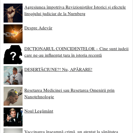
Agresiunea împotriva Revizioniștilor Istorici și efectele
linșajului judiciar de la Nurnberg
Despre Adevăr
DICȚIONARUL COINCIDENȚELOR – Cine sunt iudeii
care ne-au influențat țara în istoria recentă
DEȘERTĂCIUNE?! Nu, APĂRARE!
Resetarea Medicinei sau Resetarea Omenirii prin
Nanotehnologie
Noul Legământ
Vaccinarea înseamnă crimă, un atentat la sănătatea