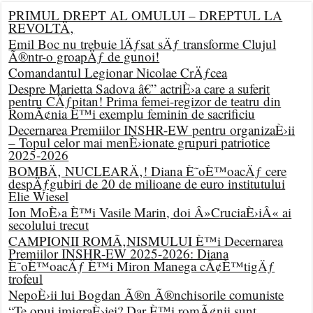
PRIMUL DREPT AL OMULUI – DREPTUL LA
REVOLTÄ‚
Emil Boc nu trebuie lÄƒsat sÄƒ transforme Clujul
Ã®ntr-o groapÄƒ de gunoi!
Comandantul Legionar Nicolae CrÄƒcea
Despre Marietta Sadova â€” actriÈ›a care a suferit
pentru CÄƒpitan! Prima femei-regizor de teatru din
RomÃ¢nia È™i exemplu feminin de sacrificiu
Decernarea Premiilor INSHR-EW pentru organizaÈ›ii
– Topul celor mai menÈ›ionate grupuri patriotice
2025-2026
BOMBÄ‚ NUCLEARÄ‚! Diana È˜oÈ™oacÄƒ cere
despÄƒgubiri de 20 de milioane de euro institutului
Elie Wiesel
Ion MoÈ›a È™i Vasile Marin, doi Â»CruciaÈ›iÂ« ai
secolului trecut
CAMPIONII ROMÃ‚NISMULUI È™i Decernarea
Premiilor INSHR-EW 2025-2026: Diana
È˜oÈ™oacÄƒ È™i Miron Manega cÃ¢È™tigÄƒ
trofeul
NepoÈ›ii lui Bogdan Ã®n Ã®nchisorile comuniste
“Te opui imigraÈ›iei? Dar È™i romÃ¢nii sunt