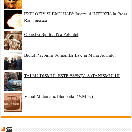
EXPLOZIV ȘI EXCLUSIV: Interviul INTERZIS în Presa
Românească
Ofensiva Spirituală a Poloniei
Biciul Prigonirii Românilor Este în Mâna Jidanilor!
TALMUDISMUL ESTE ESENȚA SATANISMULUI
Viciul Matematic Elementar (V.M.E.)
RSS