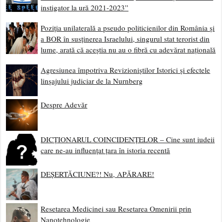
instigator la ură 2021-2023”
Poziția unilaterală a pseudo politicienilor din România și
a BOR în susținerea Israelului, singurul stat terorist din
lume, arată că aceștia nu au o fibră cu adevărat națională
Agresiunea împotriva Revizioniștilor Istorici și efectele
linșajului judiciar de la Nurnberg
Despre Adevăr
DICȚIONARUL COINCIDENȚELOR – Cine sunt iudeii
care ne-au influențat țara în istoria recentă
DEȘERTĂCIUNE?! Nu, APĂRARE!
Resetarea Medicinei sau Resetarea Omenirii prin
Nanotehnologie