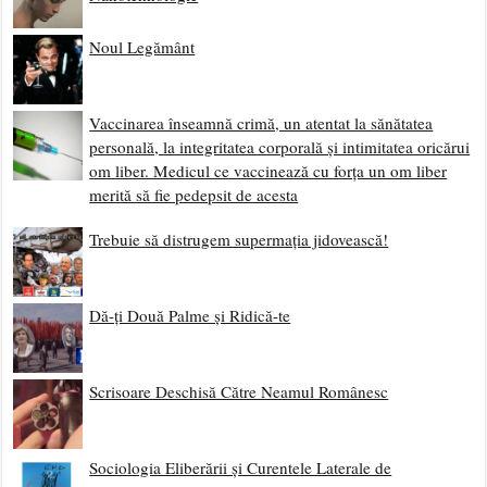
Noul Legământ
Vaccinarea înseamnă crimă, un atentat la sănătatea
personală, la integritatea corporală și intimitatea oricărui
om liber. Medicul ce vaccinează cu forța un om liber
merită să fie pedepsit de acesta
Trebuie să distrugem supermația jidovească!
Dă-ți Două Palme și Ridică-te
Scrisoare Deschisă Către Neamul Românesc
Sociologia Eliberării și Curentele Laterale de