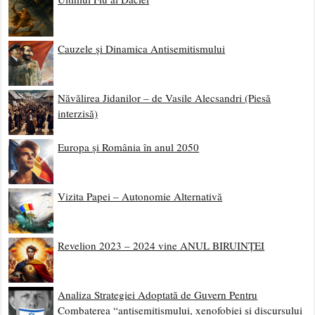
Cauzele și Dinamica Antisemitismului
Năvălirea Jidanilor – de Vasile Alecsandri (Piesă
interzisă)
Europa și România în anul 2050
Vizita Papei – Autonomie Alternativă
Revelion 2023 – 2024 vine ANUL BIRUINȚEI
Analiza Strategiei Adoptată de Guvern Pentru
Combaterea “antisemitismului, xenofobiei și discursului