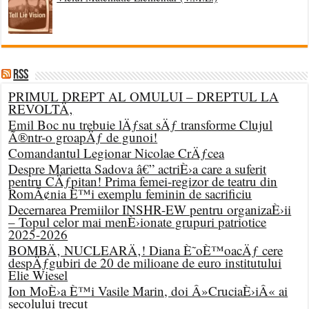
RSS
PRIMUL DREPT AL OMULUI – DREPTUL LA
REVOLTÄ‚
Emil Boc nu trebuie lÄƒsat sÄƒ transforme Clujul
Ã®ntr-o groapÄƒ de gunoi!
Comandantul Legionar Nicolae CrÄƒcea
Despre Marietta Sadova â€” actriÈ›a care a suferit
pentru CÄƒpitan! Prima femei-regizor de teatru din
RomÃ¢nia È™i exemplu feminin de sacrificiu
Decernarea Premiilor INSHR-EW pentru organizaÈ›ii
– Topul celor mai menÈ›ionate grupuri patriotice
2025-2026
BOMBÄ‚ NUCLEARÄ‚! Diana È˜oÈ™oacÄƒ cere
despÄƒgubiri de 20 de milioane de euro institutului
Elie Wiesel
Ion MoÈ›a È™i Vasile Marin, doi Â»CruciaÈ›iÂ« ai
secolului trecut