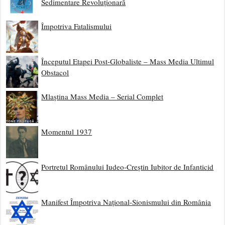
Sedimentare Revoluționară
Împotriva Fatalismului
Începutul Etapei Post-Globaliste – Mass Media Ultimul
Obstacol
Mlaștina Mass Media – Serial Complet
Momentul 1937
Portretul Românului Iudeo-Creștin Iubitor de Infanticid
Manifest Împotriva Național-Sionismului din România