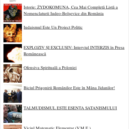
Istorie: ŻYDOKOMUNA, Cea Mai Completă Listă a
Nomenclaturii Iudeo-Bolșevice din România
Iudaismul Este Un Proiect Politic
EXPLOZIV ȘI EXCLUSIV: Interviul INTERZIS în Presa
Românească
Ofensiva Spirituală a Poloniei
Biciul Prigonirii Românilor Este în Mâna Jidanilor!
TALMUDISMUL ESTE ESENȚA SATANISMULUI
Viciul Matematic Elementar (V.M.E.)