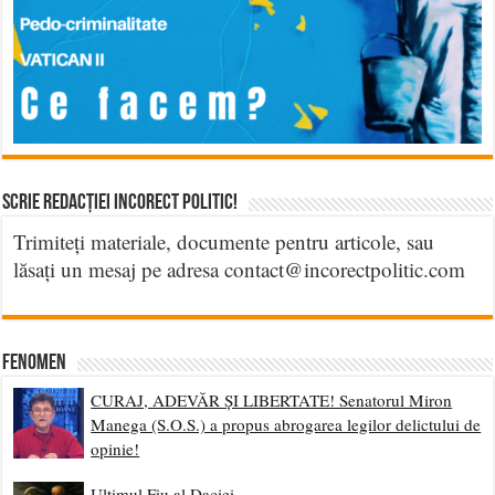
Scrie Redacției Incorect Politic!
Trimiteți materiale, documente pentru articole, sau
lăsați un mesaj pe adresa contact@incorectpolitic.com
Fenomen
CURAJ, ADEVĂR ȘI LIBERTATE! Senatorul Miron
Manega (S.O.S.) a propus abrogarea legilor delictului de
opinie!
Ultimul Fiu al Daciei