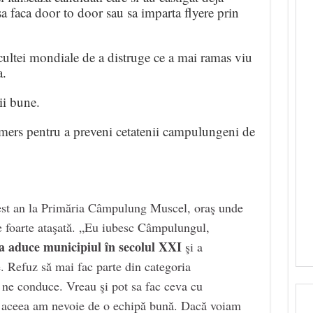
sa faca door to door sau sa imparta flyere prin
ocultei mondiale de a distruge ce a mai ramas viu
a.
ii bune.
emers pentru a preveni cetatenii campulungeni de
est an la Primăria Câmpulung Muscel, oraş unde
 e foarte ataşată. „Eu iubesc Câmpulungul,
a aduce municipiul în secolul XXI
şi a
. Refuz să mai fac parte din categoria
 ne conduce. Vreau şi pot sa fac ceva cu
e aceea am nevoie de o echipă bună. Dacă voiam