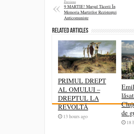
Previous
9 MARTIE! Marșul Tăcerii În
Memoria Martirilor Rezistenței
Anticomuniste
Related Articles
PRIMUL DREPT
Emil
AL OMULUI –
lăsa
DREPTUL LA
Cluj
REVOLTĂ
de g
13 hours ago
18 