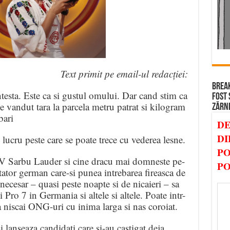
Text primit pe email-ul redacției:
BREAK
testa. Este ca si gustul omului. Dar cand stim ca
FOST 
ndut tara la parcela metru patrat si kilogram
ZĂRN
bari
DE
DI
lucru peste care se poate trece cu vederea lesne.
PO
V Sarbu Lauder si cine dracu mai domneste pe-
PO
tor german care-si punea intrebarea fireasca de
ecesar – quasi peste noapte si de nicaieri – sa
ro 7 in Germania si altele si altele. Poate intr-
a niscai ONG-uri cu inima larga si nas coroiat.
 lanseaza candidati care si-au castigat deja