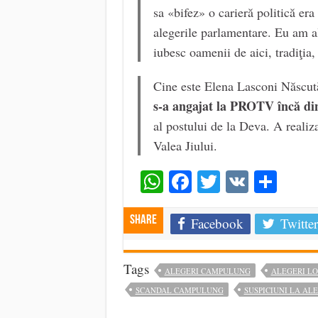
sa «bifez» o carieră politică er
alegerile parlamentare. Eu am a
iubesc oamenii de aici, tradiţia,
Cine este Elena Lasconi Născută
s-a angajat la PROTV încă di
al postului de la Deva. A realiza
Valea Jiului.
WhatsApp
Facebook
Twitter
VK
Shar
Share
Facebook
Twitter
Tags
ALEGERI CAMPULUNG
ALEGERI L
SCANDAL CAMPULUNG
SUSPICIUNI LA AL