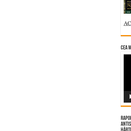
AC
CEA M
Vi
Pla
Rapor
Antis
Hărțu