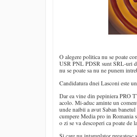
O alegere politica nu se poate con
USR PNL PDSR sunt SRL-uri de va
nu se poate sa nu ne punem intre
Candidatura dnei Lasconi este un 
Dar ea vine din pepiniera PRO T
acolo. Mi-aduc aminte un comenta
unde naibii a avut Saban banetul n
cumpere Media pro in Romania si P
o zi se va descoperi ca poate de l
Si care nu intamplator pregatesc si