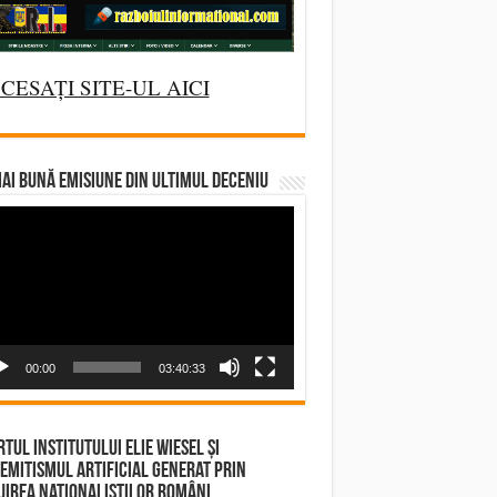
CESAȚI SITE-UL AICI
AI BUNĂ EMISIUNE DIN ULTIMUL DECENIU
deo
yer
00:00
03:40:33
tul Institutului Elie Wiesel și
emitismul Artificial Generat prin
irea Naționaliștilor Români