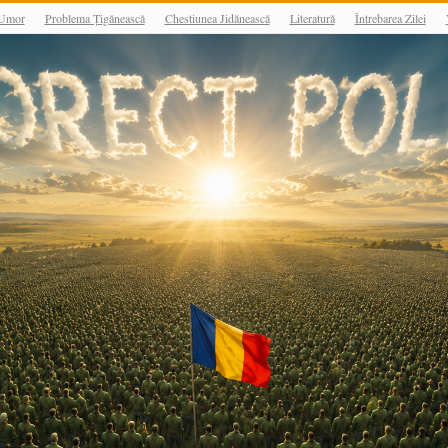
Umor
Problema Țigănească
Chestiunea Jidănească
Literatură
Întrebarea Zilei