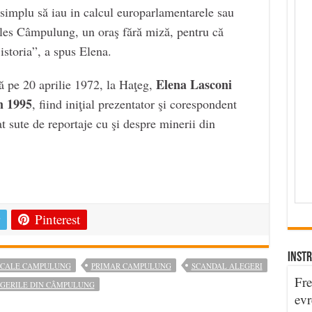
a simplu să iau in calcul europarlamentarele sau
les Câmpulung, un oraş fără miză, pentru că
 istoria”, a spus Elena.
Elena Lasconi
 pe 20 aprilie 1972, la Haţeg,
n 1995
, fiind iniţial prezentator şi corespondent
t sute de reportaje cu şi despre minerii din
e
Pinterest
INSTR
OCALE CAMPULUNG
PRIMAR CAMPULUNG
SCANDAL ALEGERI
Fre
EGERILE DIN CÂMPULUNG
evr