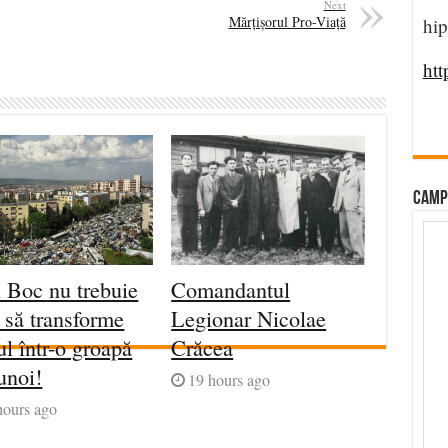
Next
Mărțișorul Pro-Viață
hip
htt
CAMP
 Boc nu trebuie
Comandantul
t să transforme
Legionar Nicolae
ul într-o groapă
Crăcea
unoi!
19 hours ago
hours ago