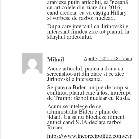
aranjeze putin articolul, sa înceapă
cu articolele din ziare din 2016,
cand credeau ca va câștiga Hillary
si vorbesc de razboi nuclear..
Dupa care interviul cu Jirinovski e
interesant fiindca zice tot planul, la
sfârșitul articolului.
Mihail
April 3, 2021 at 8:17 am
Aici e articolul, partea a doua cu
screenshot-uri din ziare si ce zice
Jirinovski e interesanta.
Se pare ca Biden nu pierde timp si
continua planul care a fost intrerupt
de Trump: război nuclear cu Rusia.
Acum se intelege de ce
administratia Biden e plina de
jidani. Ca sa nu blocheze nimeni
atunci cand SUA declara razboi
Rusiei.
https://www.incorectpolitic.com/evreii