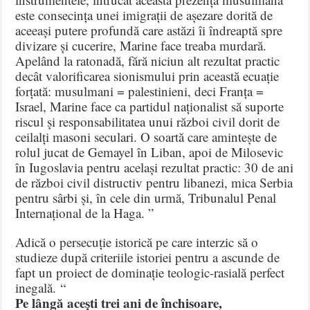
este consecința unei imigrații de așezare dorită de
aceeași putere profundă care astăzi îi îndreaptă spre
divizare și cucerire, Marine face treaba murdară.
Apelând la ratonadă, fără niciun alt rezultat practic
decât valorificarea sionismului prin această ecuație
forțată: musulmani = palestinieni, deci Franța =
Israel, Marine face ca partidul naționalist să suporte
riscul și responsabilitatea unui război civil dorit de
ceilalți masoni seculari. O soartă care amintește de
rolul jucat de Gemayel în Liban, apoi de Milosevic
în Iugoslavia pentru același rezultat practic: 30 de ani
de război civil distructiv pentru libanezi, mica Serbia
pentru sârbi și, în cele din urmă, Tribunalul Penal
Internațional de la Haga. ”
Adică o persecuție istorică pe care interzic să o
studieze după criteriile istoriei pentru a ascunde de
fapt un proiect de dominație teologic-rasială perfect
inegală. “
Pe lângă acești trei ani de închisoare,