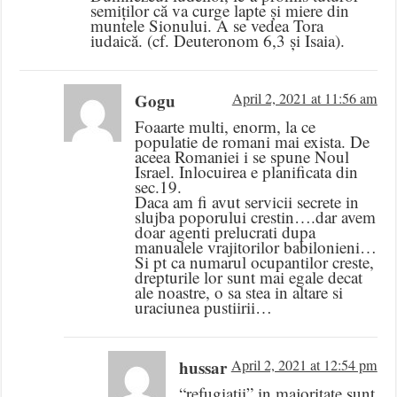
semiților că va curge lapte și miere din
muntele Sionului. A se vedea Tora
iudaică. (cf. Deuteronom 6,3 și Isaia).
Gogu
April 2, 2021 at 11:56 am
Foaarte multi, enorm, la ce
populatie de romani mai exista. De
aceea Romaniei i se spune Noul
Israel. Inlocuirea e planificata din
sec.19.
Daca am fi avut servicii secrete in
slujba poporului crestin….dar avem
doar agenti prelucrati dupa
manualele vrajitorilor babilonieni…
Si pt ca numarul ocupantilor creste,
drepturile lor sunt mai egale decat
ale noastre, o sa stea in altare si
uraciunea pustiirii…
hussar
April 2, 2021 at 12:54 pm
“refugiatii” in majoritate sunt