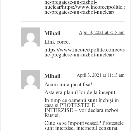
ne-pregatesc-un-razboi-
nuclear/https://www.incorectpolitic.co
ne-pregatesc-un-razboi-nuclear/
Mihail
April 3, 2021 at 8:18 am
Link corect
https://www.incorectpolitic.com/evreii
ne-pregatesc-un-razboi-nuclear/
Mihail
April 3, 2021 at 11:13 am
Acum mi-a picat fisa!
Asta era planul lor de la început.
In timp ce oamenii sunt închiși in
casa si PROTESTELE
INTERZISE – vor declara razboi
Rusiei.
Cine sa se împotrivească? Protestele
sunt interzise, internetul cenzurat.