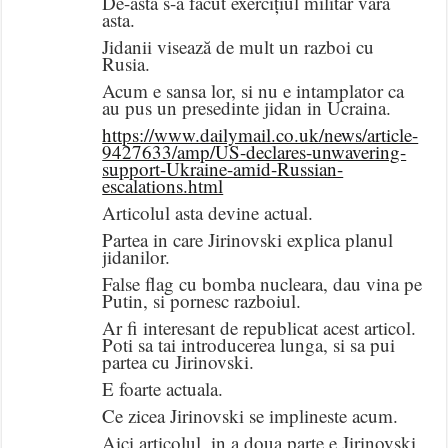
De-asta s-a făcut exercițiul militar vara
asta.
Jidanii visează de mult un razboi cu
Rusia.
Acum e sansa lor, si nu e intamplator ca
au pus un presedinte jidan in Ucraina.
https://www.dailymail.co.uk/news/article-
9427633/amp/US-declares-unwavering-
support-Ukraine-amid-Russian-
escalations.html
Articolul asta devine actual.
Partea in care Jirinovski explica planul
jidanilor.
False flag cu bomba nucleara, dau vina pe
Putin, si pornesc razboiul.
Ar fi interesant de republicat acest articol.
Poti sa tai introducerea lunga, si sa pui
partea cu Jirinovski.
E foarte actuala.
Ce zicea Jirinovski se implineste acum.
Aici articolul, in a doua parte e Jirinovski,