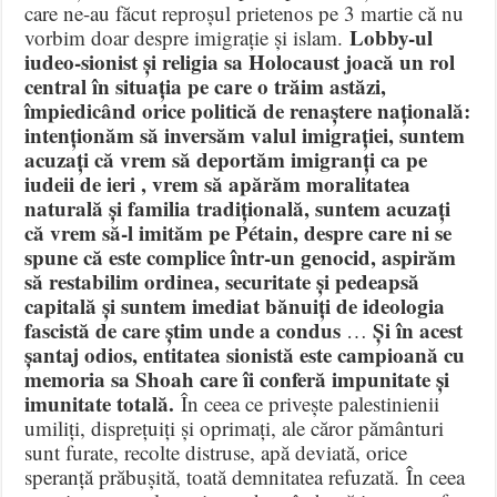
care ne-au făcut reproșul prietenos pe 3 martie că nu
Lobby-ul
vorbim doar despre imigrație și islam.
iudeo-sionist și religia sa Holocaust joacă un rol
central în situația pe care o trăim astăzi,
împiedicând orice politică de renaștere națională:
intenționăm să inversăm valul imigrației, suntem
acuzați că vrem să deportăm imigranți ca pe
iudeii de ieri , vrem să apărăm moralitatea
naturală și familia tradițională, suntem acuzați
că vrem să-l imităm pe Pétain, despre care ni se
spune că este complice într-un genocid, aspirăm
să restabilim ordinea, securitate și pedeapsă
capitală și suntem imediat bănuiți de ideologia
fascistă de care știm unde a condus
Și în acest
…
șantaj odios, entitatea sionistă este campioană cu
memoria sa Shoah care îi conferă impunitate și
imunitate totală.
În ceea ce privește palestinienii
umiliți, disprețuiți și oprimați, ale căror pământuri
sunt furate, recolte distruse, apă deviată, orice
speranță prăbușită, toată demnitatea refuzată. În ceea