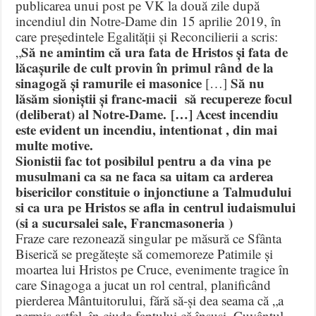
publicarea unui post pe VK la două zile după
incendiul din Notre-Dame din 15 aprilie 2019, în
care președintele Egalității și Reconcilierii a scris:
Să ne amintim că ura fata de Hristos și fata de
„
lăcașurile de cult provin în primul rând de la
sinagogă și ramurile ei masonice
Să nu
[…]
lăsăm sioniștii și franc-macii să recupereze focul
(deliberat) al Notre-Dame. […] Acest incendiu
este evident un incendiu, intentionat , din mai
multe motive.
Sionistii fac tot posibilul pentru a da vina pe
musulmani ca sa ne faca sa uitam ca arderea
bisericilor constituie o injonctiune a Talmudului
si ca ura pe Hristos se afla in centrul iudaismului
(si a sucursalei sale, Francmasoneria )
Fraze care rezonează singular pe măsură ce Sfânta
Biserică se pregătește să comemoreze Patimile și
moartea lui Hristos pe Cruce, evenimente tragice în
care Sinagoga a jucat un rol central, planificând
pierderea Mântuitorului, fără să-și dea seama că „a
permis astfel, în ciuda faptului că însuși, Cuvântul