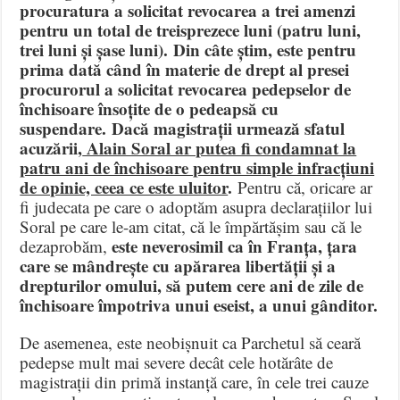
procuratura a solicitat revocarea a trei amenzi
pentru un total de treisprezece luni (patru luni,
trei luni și șase luni). Din câte știm, este pentru
prima dată când în materie de drept al presei
procurorul a solicitat revocarea pedepselor de
închisoare însoțite de o pedeapsă cu
suspendare. Dacă magistrații urmează sfatul
acuzării,
Alain Soral ar putea fi condamnat la
patru ani de închisoare pentru simple infracțiuni
de opinie, ceea ce este uluitor
.
Pentru că, oricare ar
fi judecata pe care o adoptăm asupra declarațiilor lui
Soral pe care le-am citat, că le împărtășim sau că le
este neverosimil ca în Franța, țara
dezaprobăm,
care se mândrește cu apărarea libertății și a
drepturilor omului, să putem cere ani de zile de
închisoare împotriva unui eseist, a unui gânditor.
De asemenea, este neobișnuit ca Parchetul să ceară
pedepse mult mai severe decât cele hotărâte de
magistrații din primă instanță care, în cele trei cauze