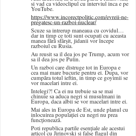
si vad ca videoclipul cu interviul inca e pe
YouTube.
https://www.incorectpolitic.com/evreii-ne-
pregatesc-un-razboi-nuclear/
Scuze sa intrerup maneaua cu covidul…
dar in timp ce toti sunt ocupati cu aceasta
manea fără sfârșit, jidanii vor începe
razboiul cu Rusia.
Au reusit sa il dea jos pe Trump, acum vor
sa il dea jos pe Putin.
Un razboi care distruge tot in Europa e
cea mai mare bucurie pentru ei. Dupa, vor
cumpăra totul ieftin, in timp ce goyimii se
vor macelari intre ei.
Intelegi?! Ca ei nu trebuie sa se mai
chinuie sa aduca negri si musulmani in
Europa, daca albii se vor macelari intre ei.
Mai ales in Europa de Est, unde planul cu
inlocuirea populației cu negri nu prea
funcționează.
Poti republica partile esențiale ale acestui
articol cu Jirinovski si false flagul din