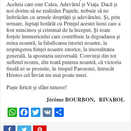
Aceluia care este Calea, Adevărul și Viața. Dacă și
noi dorim să ne realizăm Paștele, trebuie să ne
îmbrăcăm cu armele dreptății și adevărului. Și, prin
urmare, luptați hotărât cu Prințul acestei lumi care a
fost mincinos și criminal de la început. Și toate
forțele întunericului care contribuie la degradarea și
ruina noastră, la falsificarea istoriei noastre, la
respingerea ființei noastre istorice, la imoralitatea
generală, la apostazia universală. Convinși din tot
sufletul nostru, din toată puterea noastră, că victoria
finală ni se promite, în timpul Parousiei, întrucât
Hristos cel Înviat nu mai poate muri.
Paște fericit și sfânt tuturor!
Jérôme BOURBON,
RIVAROL
WhatsApp
Facebook
Twitter
VK
Share