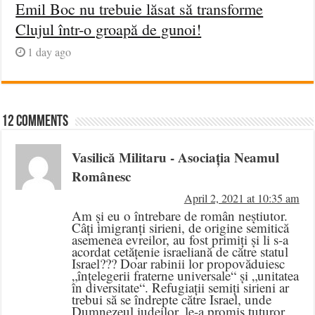
Emil Boc nu trebuie lăsat să transforme
Clujul într-o groapă de gunoi!
1 day ago
12 comments
Vasilică Militaru - Asociația Neamul
Românesc
April 2, 2021 at 10:35 am
Am și eu o întrebare de român neștiutor.
Câți imigranți sirieni, de origine semitică
asemenea evreilor, au fost primiți și li s-a
acordat cetățenie israeliană de către statul
Israel??? Doar rabinii lor propovăduiesc
„înțelegerii fraterne universale“ și „unitatea
în diversitate“. Refugiații semiți sirieni ar
trebui să se îndrepte către Israel, unde
Dumnezeul iudeilor, le-a promis tuturor