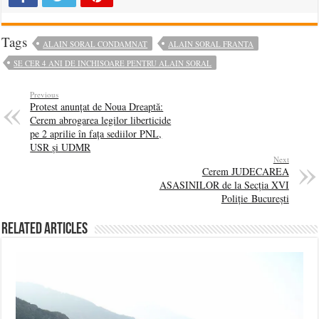
Tags
ALAIN SORAL CONDAMNAT
ALAIN SORAL FRANTA
SE CER 4 ANI DE INCHISOARE PENTRU ALAIN SORAL
Previous
Protest anunțat de Noua Dreaptă:
Cerem abrogarea legilor liberticide
pe 2 aprilie în fața sediilor PNL,
USR și UDMR
Next
Cerem JUDECAREA
ASASINILOR de la Secția XVI
Poliție București
Related Articles