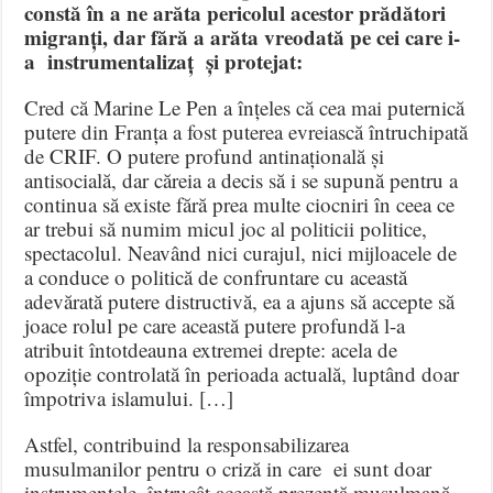
constă în a ne arăta pericolul acestor prădători
migranți, dar fără a arăta vreodată pe cei care i-
a instrumentalizaț și protejat:
Cred că Marine Le Pen a înțeles că cea mai puternică
putere din Franța a fost puterea evreiască întruchipată
de CRIF. O putere profund antinațională și
antisocială, dar căreia a decis să i se supună pentru a
continua să existe fără prea multe ciocniri în ceea ce
ar trebui să numim micul joc al politicii politice,
spectacolul. Neavând nici curajul, nici mijloacele de
a conduce o politică de confruntare cu această
adevărată putere distructivă, ea a ajuns să accepte să
joace rolul pe care această putere profundă l-a
atribuit întotdeauna extremei drepte: acela de
opoziție controlată în perioada actuală, luptând doar
împotriva islamului. […]
Astfel, contribuind la responsabilizarea
musulmanilor pentru o criză in care ei sunt doar
instrumentele, întrucât această prezență musulmană