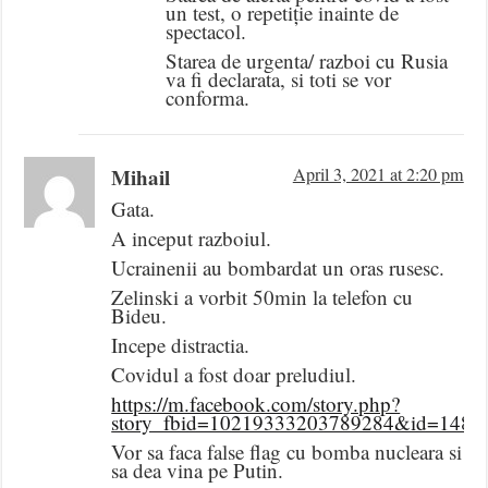
un test, o repetiție inainte de
spectacol.
Starea de urgenta/ razboi cu Rusia
va fi declarata, si toti se vor
conforma.
Mihail
April 3, 2021 at 2:20 pm
Gata.
A inceput razboiul.
Ucrainenii au bombardat un oras rusesc.
Zelinski a vorbit 50min la telefon cu
Bideu.
Incepe distractia.
Covidul a fost doar preludiul.
https://m.facebook.com/story.php?
story_fbid=10219333203789284&id=1486
Vor sa faca false flag cu bomba nucleara si
sa dea vina pe Putin.