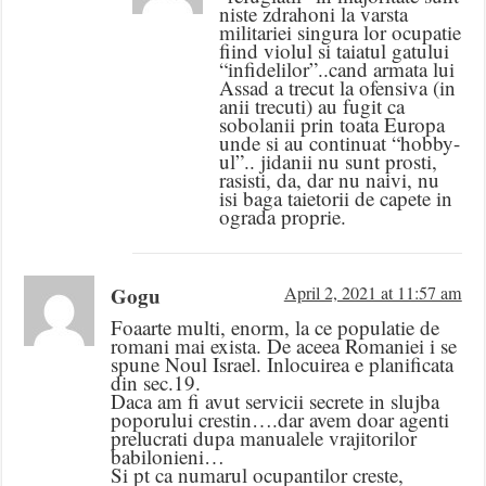
niste zdrahoni la varsta
militariei singura lor ocupatie
fiind violul si taiatul gatului
“infidelilor”..cand armata lui
Assad a trecut la ofensiva (in
anii trecuti) au fugit ca
sobolanii prin toata Europa
unde si au continuat “hobby-
ul”.. jidanii nu sunt prosti,
rasisti, da, dar nu naivi, nu
isi baga taietorii de capete in
ograda proprie.
Gogu
April 2, 2021 at 11:57 am
Foaarte multi, enorm, la ce populatie de
romani mai exista. De aceea Romaniei i se
spune Noul Israel. Inlocuirea e planificata
din sec.19.
Daca am fi avut servicii secrete in slujba
poporului crestin….dar avem doar agenti
prelucrati dupa manualele vrajitorilor
babilonieni…
Si pt ca numarul ocupantilor creste,