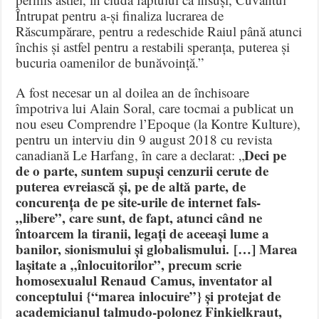
Întrupat pentru a-și finaliza lucrarea de
Răscumpărare, pentru a redeschide Raiul până atunci
închis și astfel pentru a restabili speranța, puterea și
bucuria oamenilor de bunăvoință.”
A fost necesar un al doilea an de închisoare
împotriva lui Alain Soral, care tocmai a publicat un
nou eseu Comprendre l’Epoque (la Kontre Kulture),
pentru un interviu din 9 august 2018 cu revista
Deci pe
canadiană Le Harfang, în care a declarat: „
de o parte, suntem supuși cenzurii cerute de
puterea evreiască și, pe de altă parte, de
concurența de pe site-urile de internet fals-
„libere”, care sunt, de fapt, atunci când ne
întoarcem la tiranii, legați de aceeași lume a
banilor, sionismului și globalismului. […] Marea
lașitate a „înlocuitorilor”, precum scrie
homosexualul Renaud Camus, inventator al
conceptului {“marea inlocuire”} și protejat de
academicianul talmudo-polonez Finkielkraut,