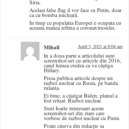
Siria.
Acelasi false flag il vor face cu Putin, doar
ca cu bomba nucleară.
In timp ce populatia Europei e ocupata cu
aceasta manea ieftina a coronavirusului.
Mihail
April 3, 2021 at 8:04 am
In a doua parte a articolului sunt
screenshot-uri cu articole din 2016,
cand lumea credea ca va câștiga
Hillary.
Presa publica articole despre un
razboi nuclear cu Rusia, pe banda
rulanta.
Ei bine, a câștigat Biden, planul a
fost reluat. Razboi nuclear.
Sunt foarte interesant aceste
screenshot-uri din ziare care
vorbesc de razboi nuclear cu Putin.
Poate cineva din redacție sa