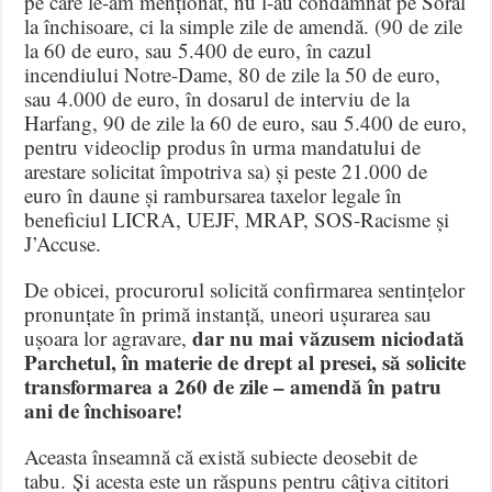
pe care le-am menționat, nu l-au condamnat pe Soral
la închisoare, ci la simple zile de amendă. (90 de zile
la 60 de euro, sau 5.400 de euro, în cazul
incendiului Notre-Dame, 80 de zile la 50 de euro,
sau 4.000 de euro, în dosarul de interviu de la
Harfang, 90 de zile la 60 de euro, sau 5.400 de euro,
pentru videoclip produs în urma mandatului de
arestare solicitat împotriva sa) și peste 21.000 de
euro în daune și rambursarea taxelor legale în
beneficiul LICRA, UEJF, MRAP, SOS-Racisme și
J’Accuse.
De obicei, procurorul solicită confirmarea sentințelor
pronunțate în primă instanță, uneori ușurarea sau
dar nu mai văzusem niciodată
ușoara lor agravare,
Parchetul, în materie de drept al presei, să solicite
transformarea a 260 de zile – amendă în patru
ani de închisoare!
Aceasta înseamnă că există subiecte deosebit de
tabu. Și acesta este un răspuns pentru câțiva cititori