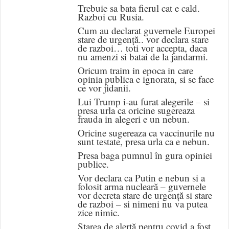
Trebuie sa bata fierul cat e cald.
Razboi cu Rusia.
Cum au declarat guvernele Europei
stare de urgență.. vor declara stare
de razboi… toti vor accepta, daca
nu amenzi si batai de la jandarmi.
Oricum traim in epoca in care
opinia publica e ignorata, si se face
ce vor jidanii.
Lui Trump i-au furat alegerile – si
presa urla ca oricine sugereaza
frauda in alegeri e un nebun.
Oricine sugereaza ca vaccinurile nu
sunt testate, presa urla ca e nebun.
Presa baga pumnul în gura opiniei
publice.
Vor declara ca Putin e nebun si a
folosit arma nucleară – guvernele
vor decreta stare de urgență si stare
de razboi – si nimeni nu va putea
zice nimic.
Starea de alertă pentru covid a fost