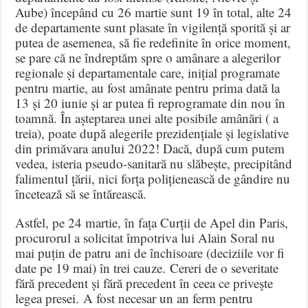
Aube) începând cu 26 martie sunt 19 în total, alte 24
de departamente sunt plasate în vigilență sporită și ar
putea de asemenea, să fie redefinite în orice moment,
se pare că ne îndreptăm spre o amânare a alegerilor
regionale și departamentale care, inițial programate
pentru martie, au fost amânate pentru prima dată la
13 și 20 iunie și ar putea fi reprogramate din nou în
toamnă. În așteptarea unei alte posibile amânări ( a
treia), poate după alegerile prezidențiale și legislative
din primăvara anului 2022! Dacă, după cum putem
vedea, isteria pseudo-sanitară nu slăbește, precipitând
falimentul țării, nici forța polițienească de gândire nu
încetează să se întărească.
Astfel, pe 24 martie, în fața Curții de Apel din Paris,
procurorul a solicitat împotriva lui Alain Soral nu
mai puțin de patru ani de închisoare (deciziile vor fi
date pe 19 mai) în trei cauze. Cereri de o severitate
fără precedent și fără precedent în ceea ce privește
legea presei. A fost necesar un an ferm pentru