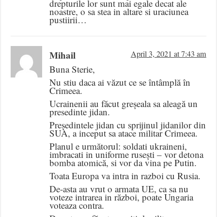
drepturile lor sunt mai egale decat ale
noastre, o sa stea in altare si uraciunea
pustiirii…
Mihail
April 3, 2021 at 7:43 am
Buna Sterie,
Nu stiu daca ai văzut ce se întâmplă în
Crimeea.
Ucrainenii au făcut greșeala sa aleagă un
presedinte jidan.
Președintele jidan cu sprijinul jidanilor din
SUA, a inceput sa atace militar Crimeea.
Planul e următorul: soldati ukraineni,
imbracati in uniforme rusești – vor detona
bomba atomică, si vor da vina pe Putin.
Toata Europa va intra in razboi cu Rusia.
De-asta au vrut o armata UE, ca sa nu
voteze intrarea in război, poate Ungaria
voteaza contra.