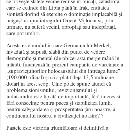
ce privește statele vecine reduse în bucăți, catastrofa
care se extinde din Libia până în Irak, entitatea
sionistă dorind să exercite o dominație implacabilă și
ucigașă asupra întregului Orient Mijlociu și, prin
urmare, nu suferă vecini, apropiați sau îndepărtați,
care pot umbri.
Acesta este modul în care Germania lui Merkel,
invadată și supusă, slabă din punct de vedere
demografic și mental (de obicei asta merge mână în
mână), finanțează în prezent campania de vaccinare a
„supraviețuitorilor holocaustului din întreaga lume”
(190 000 oficial) și că a plătit deja 13,5 milioane
dolari în acest scop. Cine poate spune atunci că
problema sionismului, revizionismului și
iudaismului este lipsită de importanță, fără interes și
fără consecințe pentru pacea și stabilitatea lumii,
pentru salvgardarea și prosperitatea țării noastre, a
continentului nostru, a civilizației noastre? ?
Paștele este victoria triumfătoare și definitivă a