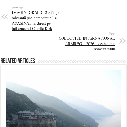
Previous
IMAGINI GRAFICE! Stânga
tolerantă pro-democrație l-a
ASASINAT în direct pe
influencerul Charlie Kirk
Next
COLOCVIUL INTERNAȚIONAL
ARMREG – 2026 – dezbaterea
holocaustului
Related Articles