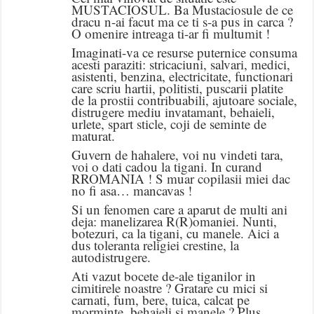
MUSTACIOSUL. Ba Mustaciosule de ce
dracu n-ai facut ma ce ti s-a pus in carca ?
O omenire intreaga ti-ar fi multumit !
Imaginati-va ce resurse puternice consuma
acesti paraziti: stricaciuni, salvari, medici,
asistenti, benzina, electricitate, functionari
care scriu hartii, politisti, puscarii platite
de la prostii contribuabili, ajutoare sociale,
distrugere mediu invatamant, behaieli,
urlete, spart sticle, coji de seminte de
maturat.
Guvern de hahalere, voi nu vindeti tara,
voi o dati cadou la tigani. In curand
RROMANIA ! S muar copilasii miei dac
no fi asa… mancavas !
Si un fenomen care a aparut de multi ani
deja: manelizarea R(R)omaniei. Nunti,
botezuri, ca la tigani, cu manele. Aici a
dus toleranta religiei crestine, la
autodistrugere.
Ati vazut bocete de-ale tiganilor in
cimitirele noastre ? Gratare cu mici si
carnati, fum, bere, tuica, calcat pe
morminte, behaieli si manele ? Plus