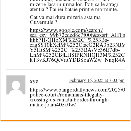
mizerie lasa in urma lor. Poti sa le atragi
atentia ? Pai iei bataie printre morminte.
Cat va mai dura mizeria asta ma
Guvernule ?
https://www.google.com/search?
sca_esv=99b72eded8c7f00f&sxsrf=AHTn
khb7H-QHoXM%252C_%253Bs-
eagSS10kXelM%252CtacG2RA3b23NJ
Y5Ht8M%252C_%253BAsVc36E7db-
LnM%252CBjLHSfPRNHQH3M%252C_&u
kT3vKJ76QeVntYDBSoaWZw_NnqR4A&sa
xyz
February 15, 2025 at 7:03 pm
https://www.bangordailynews.com/2025/02/1
police-courts/romanians-illegally-
crossing-us-canada-border-through-
maine-joam40zk0w/