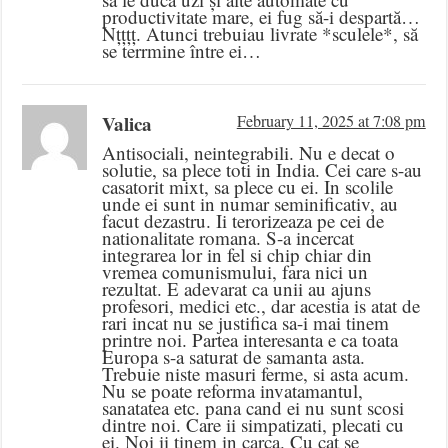
productivitate mare, ei fug să-i despartă…
Nțțțț. Atunci trebuiau livrate *sculele*, să
se terrmine între ei…
Valica
February 11, 2025 at 7:08 pm
Antisociali, neintegrabili. Nu e decat o
solutie, sa plece toti in India. Cei care s-au
casatorit mixt, sa plece cu ei. In scolile
unde ei sunt in numar seminificativ, au
facut dezastru. Ii terorizeaza pe cei de
nationalitate romana. S-a incercat
integrarea lor in fel si chip chiar din
vremea comunismului, fara nici un
rezultat. E adevarat ca unii au ajuns
profesori, medici etc., dar acestia is atat de
rari incat nu se justifica sa-i mai tinem
printre noi. Partea interesanta e ca toata
Europa s-a saturat de samanta asta.
Trebuie niste masuri ferme, si asta acum.
Nu se poate reforma invatamantul,
sanatatea etc. pana cand ei nu sunt scosi
dintre noi. Care ii simpatizati, plecati cu
ei. Noi ii tinem in carca. Cu cat se