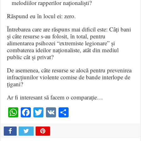
melodiilor rapperilor naționaliști?
Răspund eu în locul ei: zero.
Întrebarea care are răspuns mai dificil este: Câți bani
și câte resurse s-au folosit, în total, pentru
alimentarea psihozei “extremiste legionare” și
combaterea ideilor naționaliste, atât din mediul
public cât și privat?
De asemenea, câte resurse se alocă pentru prevenirea
infracțiunilor violente comise de bande interlope de
țigani?
Ar fi interesant să facem o comparație…
WhatsApp
Facebook
Twitter
VK
Share