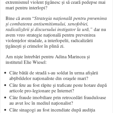
extremismul violent țigănesc și să ceară pedepse mai
mari pentru interlopi?
Bine că avem “
Strategia națională pentru prevenirea
și combaterea antisemitismului, xenofobiei,
radicalizării și discursului instigator la ură,”
dar nu
avem vreo strategie națională pentru prevenirea
violențelor stradale, a interlopelii, radicalizării
țigănești și crimelor în plină zi.
Am niște întrebări pentru Adina Marincea și
institutul Elie Wiesel:
Câte bătăi de stradă s-au soldat în urma afișării
abțibildelor naționaliste din orașele mari?
Câte fete au fost răpite și traficate peste hotare după
articole pro-legionare pe Internet?
Câte fraude imobiliare prin retrocedări frauduloase
au avut loc în mediul naționalist?
Câte sinagogi au fost incendiate după audiția