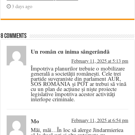
3 days ago
8 comments
Un român cu inima sângerândă
February 11, 2025 at 5:13 pm
Împotriva planurilor trebuie o mobilizare
generală a societății românești. Cele trei
partide suveraniste din parlament AUR,
SOS ROMÂNIA și POT ar trebui să vină
cu un plan de acțiune și niște proiecte
legislative împotriva acestor activități
interlope criminale.
Mo
February 11, 2025 at 6:54 pm
Măi, măi…În loc să alerge Jindarmieriea
să le ducă uzi și alte automate cu