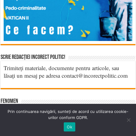
Scrie Redacției Incorect Politic!
Trimiteți materiale, documente pentru articole, sau
lăsați un mesaj pe adresa contact@incorectpolitic.com
Fenomen
CURAJ, ADEVĂR ȘI LIBERTATE! Senatorul Miron
Prin continuarea navigării, sunteți de acord cu utilizarea cookie-
Manega (S.O.S.) a propus abrogarea legilor delictului de
urilor conform GDPR.
opinie!
Ok