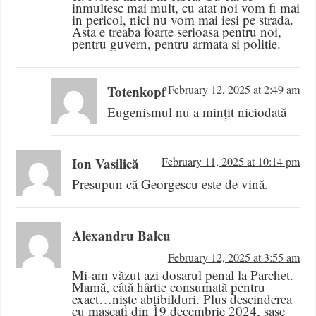
inmultesc mai mult, cu atat noi vom fi mai
in pericol, nici nu vom mai iesi pe strada.
Asta e treaba foarte serioasa pentru noi,
pentru guvern, pentru armata si politie.
Totenkopf
February 12, 2025 at 2:49 am
Eugenismul nu a mințit niciodată
Ion Vasilică
February 11, 2025 at 10:14 pm
Presupun că Georgescu este de vină.
Alexandru Balcu
February 12, 2025 at 3:55 am
Mi-am văzut azi dosarul penal la Parchet.
Mamă, câtă hârtie consumată pentru
exact…niște abțibilduri. Plus descinderea
cu mascați din 19 decembrie 2024, șase