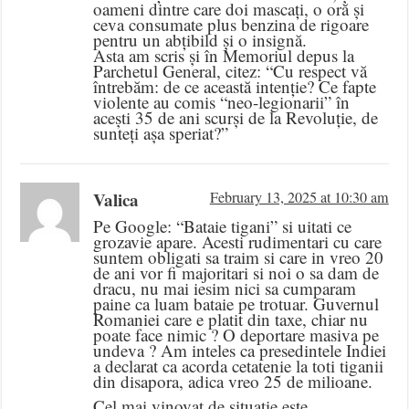
oameni dintre care doi mascați, o oră și
ceva consumate plus benzina de rigoare
pentru un abțibild și o insignă.
Asta am scris și în Memoriul depus la
Parchetul General, citez: “Cu respect vă
întrebăm: de ce această intenție? Ce fapte
violente au comis “neo-legionarii” în
acești 35 de ani scurși de la Revoluție, de
sunteți așa speriat?”
Valica
February 13, 2025 at 10:30 am
Pe Google: “Bataie tigani” si uitati ce
grozavie apare. Acesti rudimentari cu care
suntem obligati sa traim si care in vreo 20
de ani vor fi majoritari si noi o sa dam de
dracu, nu mai iesim nici sa cumparam
paine ca luam bataie pe trotuar. Guvernul
Romaniei care e platit din taxe, chiar nu
poate face nimic ? O deportare masiva pe
undeva ? Am inteles ca presedintele Indiei
a declarat ca acorda cetatenie la toti tiganii
din disapora, adica vreo 25 de milioane.
Cel mai vinovat de situatie este