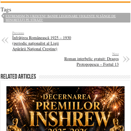
Tags
EXTREMISM ÎN URZICENI! BANDE LEGIONARE VIOLENTE ȘI SÂNGE DE
MINORITĂȚI PE STRĂZI!
Previous
Înfrățirea Românească 1925 – 1930
(periodic naționalist al Ligii
Apărării Național Creștine)
Next
Roman interbelic gratuit: Dragos
Protopopescu – Fortul 13
Related Articles