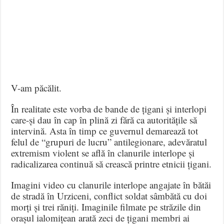
V-am păcălit.
În realitate este vorba de bande de țigani și interlopi
care-și dau în cap în plină zi fără ca autoritățile să
intervină. Asta în timp ce guvernul demarează tot
felul de “grupuri de lucru” antilegionare, adevăratul
extremism violent se află în clanurile interlope și
radicalizarea continuă să crească printre etnicii țigani.
Imagini video cu clanurile interlope angajate în bătăi
de stradă în Urziceni, conflict soldat sâmbătă cu doi
morți și trei răniți. Imaginile filmate pe străzile din
orașul ialomițean arată zeci de țigani membri ai