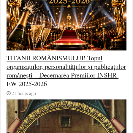
TITANII ROMÂNISMULUI! Topul
organizațiilor, personalitățiilor și publicațiilor
românești – Decernarea Premiilor INSHR-
EW 2025-2026
21 hours ago