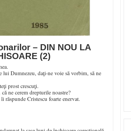
onarilor – DIN NOU LA
HISOARE (2)
mea.
 lui Dumnezeu, daţi-ne voie să vorbim, să ne
ţi prost crescuţi.
 că ne cerem drepturile noastre?
, îi răspunde Cristescu foarte enervat.
.
 condamnat la şase luni de închisoare corecţională.