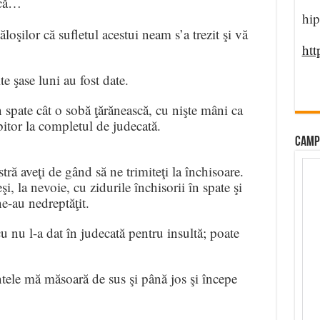
 că…
hip
ăloşilor că sufletul acestui neam s’a trezit şi vă
htt
te şase luni au fost date.
n spate cât o sobă ţărănească, cu nişte mâni ca
itor la completul de judecată.
CAMP
ră aveţi de gând să ne trimiteţi la închisoare.
i, la nevoie, cu zidurile închisorii în spate şi
ne-au nedreptăţit.
u nu l-a dat în judecată pentru insultă; poate
ntele mă măsoară de sus şi până jos şi începe