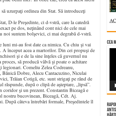
 să uzurpaţi ordinea din Stat. Să introduceţi
AC
, D-le Preşedinte, ci d-vstră, care la catedră
i exact pe dos, neţinând cont nici de cele mai
u noi suntem bolşevici, ci mai degrabă d-vstră.
CEA M
 luni mi-au fost date ca nimica. Cu chiu şi vai
ă. A început acea a martorilor. Din cei propuşi de
Vi
închisori şi e de la sine înţeles că guvernul nu
Pla
la proces, să producă vâlvă şi poate o achitare
lalţi legionari. Comeliu Zelea Codreanu,
, Bănică Dobre, Alecu Cantacuzino, Niculai
ci, Trăian Cotigă, etc. sunt strigaţi pe rând de
rul răspunde, după o clipă de aşteptare, „lipsă”.
n coridor şi un prezent. Constantin Biceagă e
tul nostru bucovinean, Biceagă, Cdt. Aj.
ui. După câteva întrebări formale, Preşedintele îl
Rapor
Antis
Hărțu