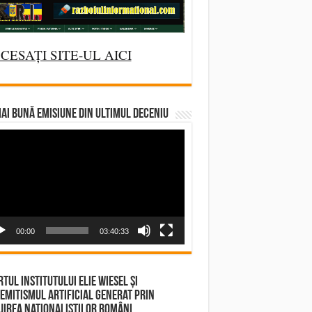
CESAȚI SITE-UL AICI
AI BUNĂ EMISIUNE DIN ULTIMUL DECENIU
deo
yer
00:00
03:40:33
tul Institutului Elie Wiesel și
emitismul Artificial Generat prin
irea Naționaliștilor Români