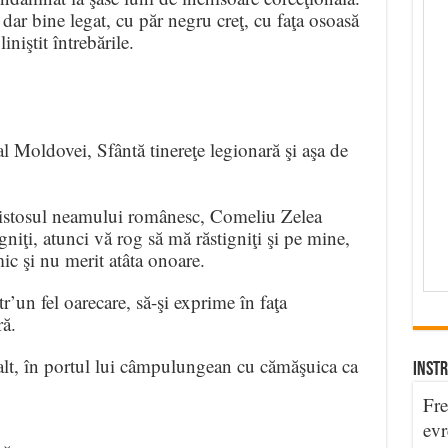
dar bine legat, cu păr negru creţ, cu faţa osoasă
iniştit întrebările.
 Moldovei, Sfântă tinereţe legionară şi aşa de
istosul neamului românesc, Comeliu Zelea
gniţi, atunci vă rog să mă răstigniţi şi pe mine,
mic şi nu merit atâta onoare.
r’un fel oarecare, să-şi exprime în faţa
ră.
t, în portul lui câmpulungean cu cămăşuica ca
INSTR
Fre
evr