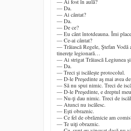
— Ai fost în aulă?
— Da.
— Ai cântat?
— Da.
— De ce?
— Eu cânt întotdeauna. Îmi place
— Ce-ai cântat?
— Trăiască Regele, Ştefan Vodă a
tinereţe legionară…
— Ai strigat Trăiască Legiunea ş
— Da.
— Treci şi iscăleşte protocolul.
— D-le Preşedinte aş mai avea d
— Să nu spui nimic. Treci de iscă
— D-le Preşedinte, e dreptul meu 
— Nu-ţi dau nimic. Treci de iscăl
— Atunci nu iscălesc.
— Eşti obraznic.
— Ce fel de obrăznicie am comis
— Te uiţi obraznic.
— Ce, sunt eu vinovat dacă nu vă 