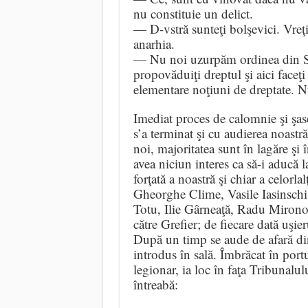
nu constituie un delict.
— D-vstră sunteţi bolşevici. Vreţi
anarhia.
— Nu noi uzurpăm ordinea din Stat
propovăduiţi dreptul şi aici faceţ
elementare noţiuni de dreptate. N
Imediat proces de calomnie şi şase
s’a terminat şi cu audierea noastr
noi, majoritatea sunt în lagăre şi 
avea niciun interes ca să-i aducă 
forţată a noastră şi chiar a celor
Gheorghe Clime, Vasile Iasinschi
Totu, Ilie Gârneaţă, Radu Mironovi
către Grefier; de fiecare dată uşie
După un timp se aude de afară di
introdus în sală. Îmbrăcat în por
legionar, ia loc în faţa Tribunalul
întreabă: