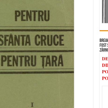
BREAK
FOST 
ZĂRN
DE
DI
PO
PO