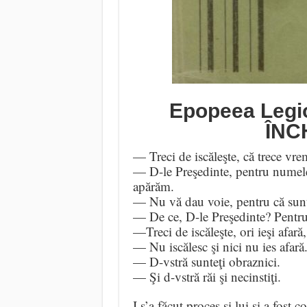
Epopeea Legi
ÎNC
— Treci de iscăleşte, că trece vre
— D-le Preşedinte, pentru numele
apărăm.
— Nu vă dau voie, pentru că sunte
— De ce, D-le Preşedinte? Pentru
—Treci de iscăleşte, ori ieşi afară
— Nu iscălesc şi nici nu ies afară
— D-vstră sunteţi obraznici.
— Şi d-vstră răi şi necinstiţi.
I s’a făcut proces şi lui şi a fost