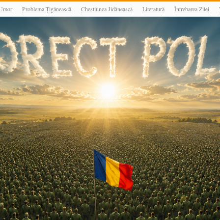
Umor
Problema Țigănească
Chestiunea Jidănească
Literatură
Întrebarea Zilei