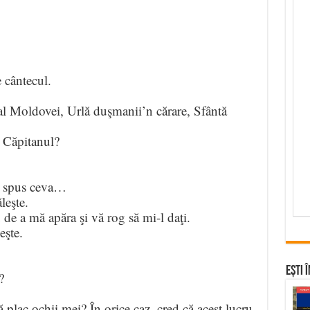
 cântecul.
l Moldovei, Urlă duşmanii’n cărare, Sfântă
i Căpitanul?
e spus ceva…
leşte.
de a mă apăra şi vă rog să mi-l daţi.
eşte.
Ești 
?
plac ochii mei? În orice caz, cred că acest lucru