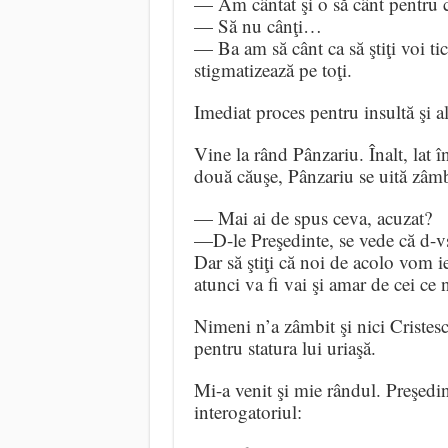
— Am cântat şi o să cânt pentru
— Să nu cânţi…
— Ba am să cânt ca să ştiţi voi tic
stigmatizează pe toţi.
Imediat proces pentru insultă şi al
Vine la rând Pânzariu. Înalt, lat î
două căuşe, Pânzariu se uită zâmb
— Mai ai de spus ceva, acuzat?
—D-le Preşedinte, se vede că d-vst
Dar să ştiţi că noi de acolo vom ieş
atunci va fi vai şi amar de cei ce 
Nimeni n’a zâmbit şi nici Cristesc
pentru statura lui uriaşă.
Mi-a venit şi mie rândul. Preşedi
interogatoriul: