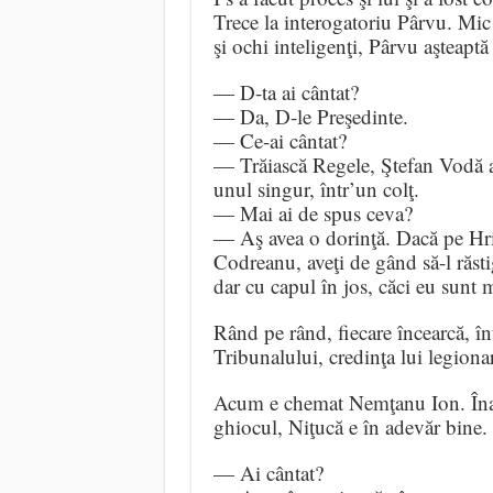
Trece la interogatoriu Pârvu. Mic 
şi ochi inteligenţi, Pârvu aşteaptă l
— D-ta ai cântat?
— Da, D-le Preşedinte.
— Ce-ai cântat?
— Trăiască Regele, Ştefan Vodă al
unul singur, într’un colţ.
— Mai ai de spus ceva?
— Aş avea o dorinţă. Dacă pe Hr
Codreanu, aveţi de gând să-l răsti
dar cu capul în jos, căci eu sunt 
Rând pe rând, fiecare încearcă, înt
Tribunalului, credinţa lui legiona
Acum e chemat Nemţanu Ion. Înal
ghiocul, Niţucă e în adevăr bine.
— Ai cântat?