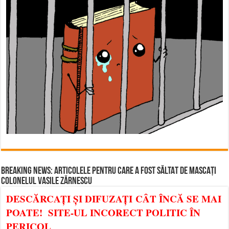
BREAKING NEWS: ARTICOLELE PENTRU CARE A FOST SĂLTAT DE MASCAȚI
COLONELUL VASILE ZĂRNESCU
DESCĂRCAȚI ȘI DIFUZAȚI CÂT ÎNCĂ SE MAI
POATE! SITE-UL INCORECT POLITIC ÎN
PERICOL