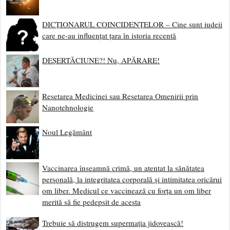
DICȚIONARUL COINCIDENȚELOR – Cine sunt iudeii
care ne-au influențat țara în istoria recentă
DEȘERTĂCIUNE?! Nu, APĂRARE!
Resetarea Medicinei sau Resetarea Omenirii prin
Nanotehnologie
Noul Legământ
Vaccinarea înseamnă crimă, un atentat la sănătatea
personală, la integritatea corporală și intimitatea oricărui
om liber. Medicul ce vaccinează cu forța un om liber
merită să fie pedepsit de acesta
Trebuie să distrugem supermația jidovească!