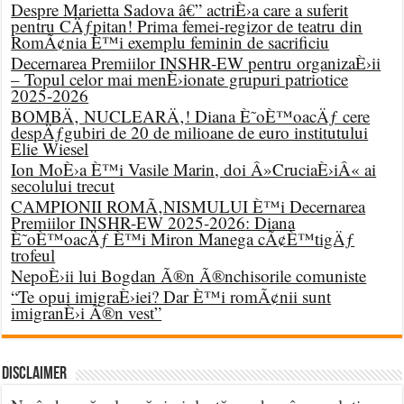
Despre Marietta Sadova â€” actriÈ›a care a suferit
pentru CÄƒpitan! Prima femei-regizor de teatru din
RomÃ¢nia È™i exemplu feminin de sacrificiu
Decernarea Premiilor INSHR-EW pentru organizaÈ›ii
– Topul celor mai menÈ›ionate grupuri patriotice
2025-2026
BOMBÄ‚ NUCLEARÄ‚! Diana È˜oÈ™oacÄƒ cere
despÄƒgubiri de 20 de milioane de euro institutului
Elie Wiesel
Ion MoÈ›a È™i Vasile Marin, doi Â»CruciaÈ›iÂ« ai
secolului trecut
CAMPIONII ROMÃ‚NISMULUI È™i Decernarea
Premiilor INSHR-EW 2025-2026: Diana
È˜oÈ™oacÄƒ È™i Miron Manega cÃ¢È™tigÄƒ
trofeul
NepoÈ›ii lui Bogdan Ã®n Ã®nchisorile comuniste
“Te opui imigraÈ›iei? Dar È™i romÃ¢nii sunt
imigranÈ›i Ã®n vest”
DISCLAIMER