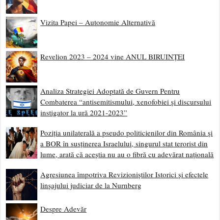
Vizita Papei – Autonomie Alternativă
Revelion 2023 – 2024 vine ANUL BIRUINȚEI
Analiza Strategiei Adoptată de Guvern Pentru
Combaterea “antisemitismului, xenofobiei și discursului
instigator la ură 2021-2023”
Poziția unilaterală a pseudo politicienilor din România și
a BOR în susținerea Israelului, singurul stat terorist din
lume, arată că aceștia nu au o fibră cu adevărat națională
Agresiunea împotriva Revizioniștilor Istorici și efectele
linșajului judiciar de la Nurnberg
Despre Adevăr