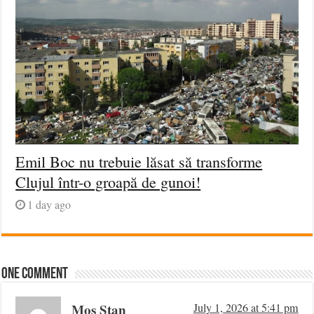
Emil Boc nu trebuie lăsat să transforme
Clujul într-o groapă de gunoi!
1 day ago
One comment
Mos Stan
July 1, 2026 at 5:41 pm