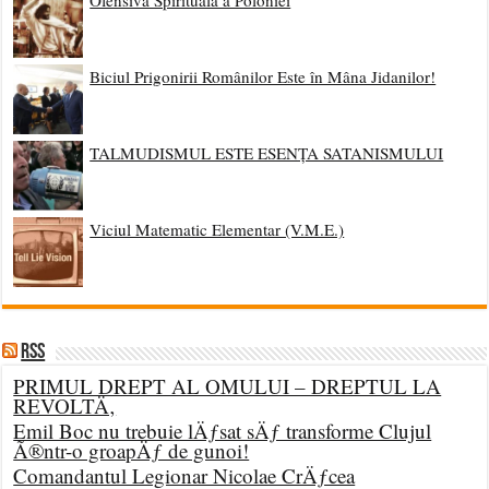
Ofensiva Spirituală a Poloniei
Biciul Prigonirii Românilor Este în Mâna Jidanilor!
TALMUDISMUL ESTE ESENȚA SATANISMULUI
Viciul Matematic Elementar (V.M.E.)
RSS
PRIMUL DREPT AL OMULUI – DREPTUL LA
REVOLTÄ‚
Emil Boc nu trebuie lÄƒsat sÄƒ transforme Clujul
Ã®ntr-o groapÄƒ de gunoi!
Comandantul Legionar Nicolae CrÄƒcea