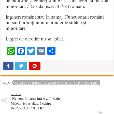
de industrie și comerț sunt 65 la sută evrei, 30 la sută
minoritari, 5 la sută (exact 4.76!) români.
Ingineri români stau în șomaj. Funcționarii români
nu sunt primiți în întreprinderile străine și
minoritare.
Legile de ocrotire nu se aplică.
WhatsApp
Facebook
Twitter
VK
Share
Tags
DE-ALE LUI IORGA - ROMÂNII MINORITARI ÎN PROPRIA ȚARĂ
Previous
“Ne vom întoarce într-o zi!” Radu
Mironovici se alătură echipei
INCORECT POLITIC!
Next