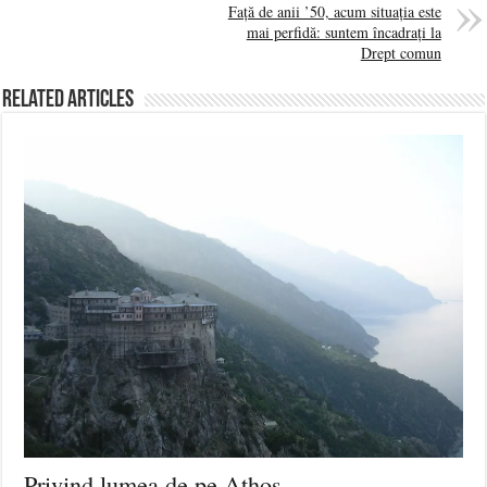
Față de anii ’50, acum situația este
mai perfidă: suntem încadrați la
Drept comun
Related Articles
Privind lumea de pe Athos