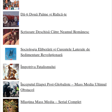
Dă-ți Două Palme și Ridică-te
Scrisoare Deschisă Către Neamul Românesc
Sociologia Eliberării și Curentele Laterale de
Sedimentare Revoluționară
Împotriva Fatalismului
Începutul Etapei Post-Globaliste – Mass Media Ultimul
Obstacol
Mlaștina Mass Media – Serial Complet