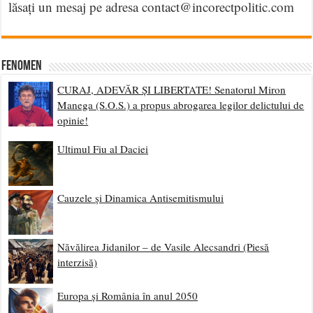
lăsați un mesaj pe adresa contact@incorectpolitic.com
Fenomen
CURAJ, ADEVĂR ȘI LIBERTATE! Senatorul Miron
Manega (S.O.S.) a propus abrogarea legilor delictului de
opinie!
Ultimul Fiu al Daciei
Cauzele și Dinamica Antisemitismului
Năvălirea Jidanilor – de Vasile Alecsandri (Piesă
interzisă)
Europa și România în anul 2050