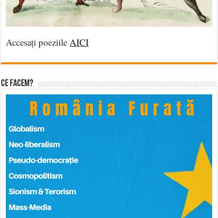
Accesați poeziile
AICI
Ce facem?