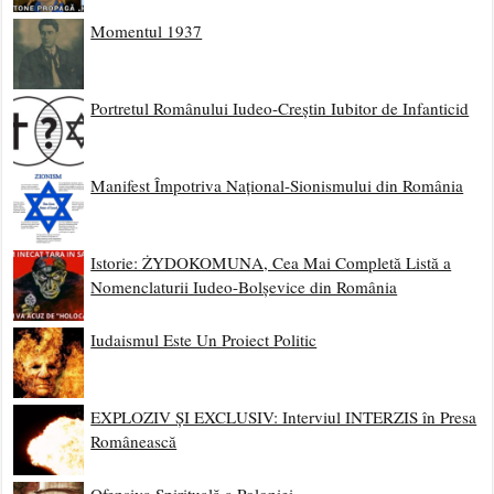
Momentul 1937
Portretul Românului Iudeo-Creștin Iubitor de Infanticid
Manifest Împotriva Național-Sionismului din România
Istorie: ŻYDOKOMUNA, Cea Mai Completă Listă a
Nomenclaturii Iudeo-Bolșevice din România
Iudaismul Este Un Proiect Politic
EXPLOZIV ȘI EXCLUSIV: Interviul INTERZIS în Presa
Românească