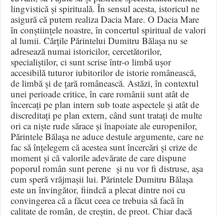
lingvistică și spirituală. În sensul acesta, istoricul ne
asigură că putem realiza Dacia Mare. O Dacia Mare
în conștiințele noastre, în concertul spiritual de valori
al lumii. Cărțile Părintelui Dumitru Bălașa nu se
adresează numai istoricilor, cercetătorilor,
specialiștilor, ci sunt scrise într-o limbă ușor
accesibilă tuturor iubitorilor de istorie românească,
de limbă și de țară românească. Astăzi, în contextul
unei perioade critice, în care românii sunt atât de
încercați pe plan intern sub toate aspectele și atât de
discreditați pe plan extern, când sunt tratați de multe
ori ca niște rude sărace și înapoiate ale europenilor,
Părintele Bălașa ne aduce destule argumente, care ne
fac să înțelegem că acestea sunt încercări și crize de
moment și că valorile adevărate de care dispune
poporul român sunt perene și nu vor fi distruse, așa
cum speră vrăjmașii lui. Părintele Dumitru Bălașa
este un învingător, fiindcă a plecat dintre noi cu
convingerea că a făcut ceea ce trebuia să facă în
calitate de român, de creștin, de preot. Chiar dacă