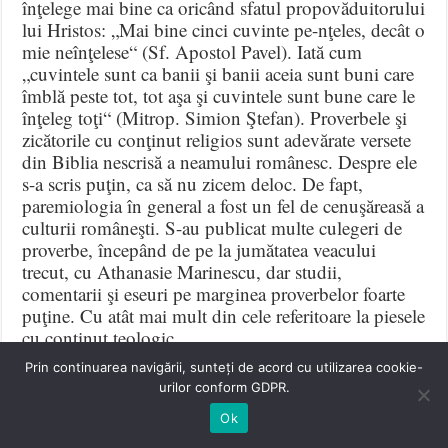
înţelege mai bine ca oricând sfatul propovăduitorului
lui Hristos: „Mai bine cinci cuvinte pe-nţeles, decât o
mie neînţelese“ (Sf. Apostol Pavel). Iată cum
„cuvintele sunt ca banii şi banii aceia sunt buni care
îmblă peste tot, tot aşa şi cuvintele sunt bune care le
înţeleg toţi“ (Mitrop. Simion Ştefan). Proverbele şi
zicătorile cu conţinut religios sunt adevărate versete
din Biblia nescrisă a neamului românesc. Despre ele
s-a scris puţin, ca să nu zicem deloc. De fapt,
paremiologia în general a fost un fel de cenuşăreasă a
culturii româneşti. S-au publicat multe culegeri de
proverbe, începând de pe la jumătatea veacului
trecut, cu Athanasie Marinescu, dar studii,
comentarii şi eseuri pe marginea proverbelor foarte
puţine. Cu atât mai mult din cele referitoare la piesele
cu conţinut teologic.
Prin continuarea navigării, sunteți de acord cu utilizarea cookie-
urilor conform GDPR.
12.
Viața lui Iuda,
Bârda, Editura
Ok
,,Cuget Românesc”, 2024, 32 pag., 5 lei;