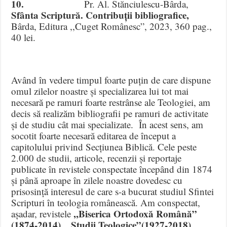
10.
Pr. Al. Stănciulescu-Bârda,
Sfânta Scriptură. Contribuții bibliografice,
Bârda, Editura ,,Cuget Românesc”, 2023, 360 pag.,
40 lei.
Având în vedere timpul foarte puțin de care dispune
omul zilelor noastre și specializarea lui tot mai
necesară pe ramuri foarte restrânse ale Teologiei, am
decis să realizăm bibliografii pe ramuri de activitate
și de studiu cât mai specializate. În acest sens, am
socotit foarte necesară editarea de început a
capitolului privind Secțiunea Biblică. Cele peste
2.000 de studii, articole, recenzii și reportaje
publicate în revistele conspectate începând din 1874
și până aproape în zilele noastre dovedesc cu
prisosință interesul de care s-a bucurat studiul Sfintei
Scripturi în teologia românească. Am conspectat,
,
,Biserica Ortodoxă Română”
așadar, revistele
(1874-2014), ,,Studii Teologice”(1927-2018),