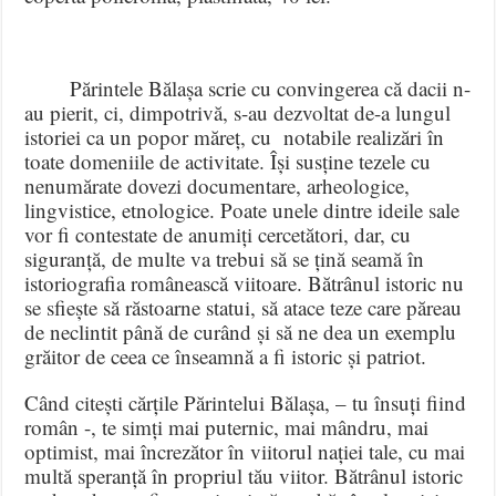
Părintele Bălașa scrie cu convingerea că dacii n-
au pierit, ci, dimpotrivă, s-au dezvoltat de-a lungul
istoriei ca un popor măreț, cu notabile realizări în
toate domeniile de activitate. Își susține tezele cu
nenumărate dovezi documentare, arheologice,
lingvistice, etnologice. Poate unele dintre ideile sale
vor fi contestate de anumiți cercetători, dar, cu
siguranță, de multe va trebui să se țină seamă în
istoriografia românească viitoare. Bătrânul istoric nu
se sfiește să răstoarne statui, să atace teze care păreau
de neclintit până de curând și să ne dea un exemplu
grăitor de ceea ce înseamnă a fi istoric și patriot.
Când citești cărțile Părintelui Bălașa, – tu însuți fiind
român -, te simți mai puternic, mai mândru, mai
optimist, mai încrezător în viitorul nației tale, cu mai
multă speranță în propriul tău viitor. Bătrânul istoric