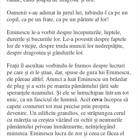
Oamenii s-au adunat în jurul lui, iubindu-l ca pe un
copil, ca pe un frate, ca pe un părinte al lor!
Eminescu le-a vorbit despre începuturile, luptele,
durerile și bucuriile lor. Le-a povestit despre faptele
lor de vitejie, despre truda muncii lor nedreptățite,
despre dragostea și gândurile lor.
Frații îl ascultau vorbindu-le frumos despre lucruri
pe care și ei le știau, dar, spuse de gura lui Eminescu,
ele păreau altfel. Atunci a luat Eminescu un brăzdar
de plug și a scris pe mantia pământului țării sale
speranțele neamului. Și ele se întruchipau într-un tot
ceva
unic, ca un fascicul de lumină. Acel
începea să
capete contururi tot mai precise prin propria
devenire. Un edificiu grandios, ce străpungea cerul
cu măreția sa creștea văzând cu ochii și neamurile
pământului priveau înmărmurite, neînțelegând
minunea. Eminescu lucra de zor și ceea ce făcea el