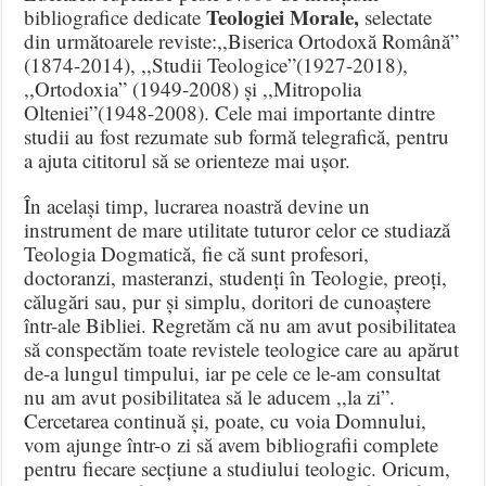
Teologiei Morale,
bibliografice dedicate
selectate
din următoarele reviste:,,Biserica Ortodoxă Română”
(1874-2014), ,,Studii Teologice”(1927-2018),
,,Ortodoxia” (1949-2008) și ,,Mitropolia
Olteniei”(1948-2008). Cele mai importante dintre
studii au fost rezumate sub formă telegrafică, pentru
a ajuta cititorul să se orienteze mai ușor.
În același timp, lucrarea noastră devine un
instrument de mare utilitate tuturor celor ce studiază
Teologia Dogmatică, fie că sunt profesori,
doctoranzi, masteranzi, studenți în Teologie, preoți,
călugări sau, pur și simplu, doritori de cunoaștere
într-ale Bibliei. Regretăm că nu am avut posibilitatea
să conspectăm toate revistele teologice care au apărut
de-a lungul timpului, iar pe cele ce le-am consultat
nu am avut posibilitatea să le aducem ,,la zi”.
Cercetarea continuă și, poate, cu voia Domnului,
vom ajunge într-o zi să avem bibliografii complete
pentru fiecare secțiune a studiului teologic. Oricum,