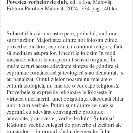
Povestea vorbelor de duh,
ed. a II-a, Malovăț,
Editura Parohiei Malovăț, 2024, 334 pag., 40 lei;
Subiectul lucrării noastre pare, probabil, multora
surprinzător. Majoritatea dintre noi folosim zilnic
proverbe, zicători, expresii cu conţinut religios, fără
să medităm asupra lor. Uneori le folosim în mod
mecanic, alteori le-am pierdut sensul originar. În
multe cazuri aceste adevărate sinteze de gândire şi
exprimare românească şi teologică s-au denaturat, s-
au banalizat. Omul zilelor noastre nu mai are o
cultură teologică, nu mai are o educaţie religioasă.
Proverbele şi expresiile religioase le foloseşte în
virtutea unei inerţii, unei obişnuinţe, câteodată chiar
unor ticuri verbale. Puţini sunt dintre cei care-şi
exprimă cu adevărat convingerile profunde,
adevărate, prin aceste „vorbe de duh“. Şi totuşi!
Răsfoind vechile culegeri de proverbe şi zicători ale
românilor, – în primul rând culegerea lui Iuliu