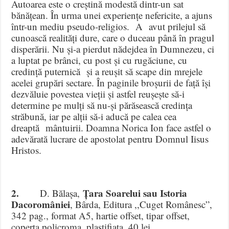
Autoarea este o creștină modestă dintr-un sat
bănățean. În urma unei experiențe nefericite, a ajuns
într-un mediu pseudo-religios. A avut prilejul să
cunoască realități dure, care o duceau până în pragul
disperării. Nu și-a pierdut nădejdea în Dumnezeu, ci
a luptat pe brânci, cu post și cu rugăciune, cu
credință puternică și a reușit să scape din mrejele
acelei grupări sectare. În paginile broșurii de față își
dezvăluie povestea vieții și astfel reușește să-i
determine pe mulți să nu-și părăsească credința
străbună, iar pe alții să-i aducă pe calea cea
dreaptă mântuirii. Doamna Norica Ion face astfel o
adevărată lucrare de apostolat pentru Domnul Iisus
Hristos.
2.
Țara Soarelui sau Istoria
D. Bălașa,
Dacoromâniei
, Bârda, Editura ,,Cuget Românesc”,
342 pag., format A5, hartie offset, tipar offset,
coperta policroma, plastifiata, 40 lei.