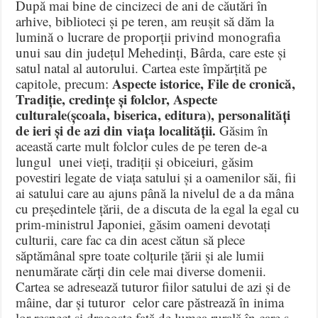
După mai bine de cincizeci de ani de căutări în
arhive, biblioteci și pe teren, am reușit să dăm la
lumină o lucrare de proporții privind monografia
unui sau din județul Mehedinți, Bârda, care este și
satul natal al autorului. Cartea este împărțită pe
Aspecte istorice, File de cronică,
capitole, precum:
Tradiție, credințe și folclor, Aspecte
culturale(școala, biserica, editura), personalități
de ieri și de azi din viața localității.
Găsim în
această carte mult folclor cules de pe teren de-a
lungul unei vieți, tradiții și obiceiuri, găsim
povestiri legate de viața satului și a oamenilor săi, fii
ai satului care au ajuns până la nivelul de a da mâna
cu președintele țării, de a discuta de la egal la egal cu
prim-ministrul Japoniei, găsim oameni devotați
culturii, care fac ca din acest cătun să plece
săptămânal spre toate colțurile țării și ale lumii
nenumărate cărți din cele mai diverse domenii.
Cartea se adresează tuturor fiilor satului de azi și de
mâine, dar și tuturor celor care păstrează în inima
lor respect și dragoste față de lumea rurală în care s-