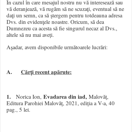
În cazul în care mesajul nostru nu vă interesează sau
vă deranjează, vă rugăm să ne scuzaţi, eventual să ne
daţi un semn, ca să ştergem pentru totdeauna adresa
Dvs. din evidenţele noastre. Oricum, să dea
Dumnezeu ca acesta să fie singurul necaz al Dvs.,
altele să nu mai aveți.
Aşadar, avem disponibile următoarele lucrări:
A.
Cărți recent apărute:
1.
Evadarea din iad,
Norica Ion,
Malovăț,
Editura Parohiei Malovăț, 2021, ediția a V-a, 40
pag., 5 lei.