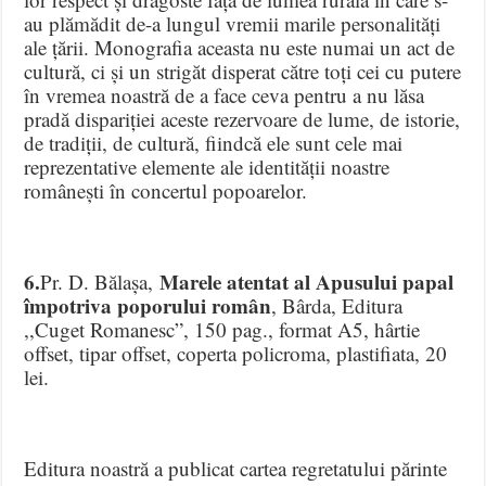
au plămădit de-a lungul vremii marile personalități
ale țării. Monografia aceasta nu este numai un act de
cultură, ci și un strigăt disperat către toți cei cu putere
în vremea noastră de a face ceva pentru a nu lăsa
pradă dispariției aceste rezervoare de lume, de istorie,
de tradiții, de cultură, fiindcă ele sunt cele mai
reprezentative elemente ale identității noastre
românești în concertul popoarelor.
6.
Marele atentat al Apusului papal
Pr. D. Bălașa,
împotriva poporului român
, Bârda, Editura
,,Cuget Romanesc”, 150 pag., format A5, hârtie
offset, tipar offset, coperta policroma, plastifiata, 20
lei.
Editura noastră a publicat cartea regretatului părinte