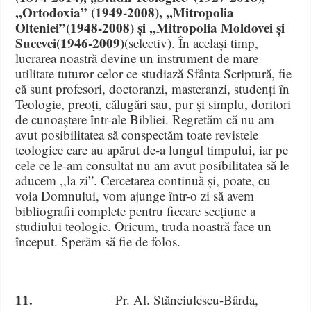
,,Ortodoxia” (1949-2008), ,,Mitropolia
Olteniei”(1948-2008) și ,,Mitropolia Moldovei și
Sucevei(1946-2009)
(selectiv). În același timp,
lucrarea noastră devine un instrument de mare
utilitate tuturor celor ce studiază Sfânta Scriptură, fie
că sunt profesori, doctoranzi, masteranzi, studenți în
Teologie, preoți, călugări sau, pur și simplu, doritori
de cunoaștere într-ale Bibliei. Regretăm că nu am
avut posibilitatea să conspectăm toate revistele
teologice care au apărut de-a lungul timpului, iar pe
cele ce le-am consultat nu am avut posibilitatea să le
aducem ,,la zi”. Cercetarea continuă și, poate, cu
voia Domnului, vom ajunge într-o zi să avem
bibliografii complete pentru fiecare secțiune a
studiului teologic. Oricum, truda noastră face un
început. Sperăm să fie de folos.
11.
Pr. Al. Stănciulescu-Bârda,