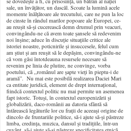
se dovedește a fi, cu prisosință, un bătrân al nației
sale, un învățător, un dascăl. Scoate la lumină acele
momente înălțătoare ale trecutului, care ne pun la loc
de cinste în rândul marilor popoare ale Europei, ce-
au reușit să-și cucerească demn drumul prin veacuri,
convingându-ne că avem toate șansele să redevenim
noi înșine; aduce în discuție situațiile critice ale
istoriei noastre, poticnirile și insuccesele, felul cum
am știut și am reușit să le depășim, convingându-ne
că vom găsi întotdeauna resursele necesare să
revenim pe linia de plutire, ne convinge, vorba
poetului, că ,,românul are șapte vieți în pieptu-i de
aramă”. Nu mai este posibilă realizarea Daciei Mari
ca entitate juridică, element de drept internațional,
fiindcă contextul politic nu mai permite un asemenea
fapt istoric. Totuși, în contextul europenizării și
globalizării, daco-românii au datoria sfântă să
întărească legăturile lor cu frații de aceeași origine de
dincolo de fruntariile politice, să-i ajute să-și păstreze
limba, credința, muzica, dansul și tradițiile, într-un
cuvânt, să-i ajute să-și păstreze specificitatea etnică,