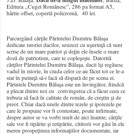
Editura ,,Cuget Românesc”, 286 pa format A5,
hârtie offset, copertă policromă, 40 lei.
Parcurgând cărţile Părintelui Dumitru Bălaşa
dedicate istoriei dacilor, sesizezi cu uşurinţă că sunt
scrise de un mare patriot şi deţin ele însele o mare
doză de patriotism, care te copleşeşte. Datorită
cărţilor Părintelui Dumitru Bălaşa, dacii îşi regăsesc
vadul în istorie, în ciuda celor ce-au făcut tot ce le-a
stat în putinţă să-i facă să dispară de pe scena ei.
Părintele Dumitru Bălaşa este un învingător, fiindcă
a plecat dintre noi cu convingerea că a făcut ceea ce
trebuia să facă în calitate de român, de creştin şi de
preot. Chiar dacă unele dintre tezele şi ipotezele pe
care le propune vor fi contestate, poate infirmate,
despre autor se va vorbi mult de aici înainte, cărţile
sale vor fi tipărite şi retipărite, cititorii vor găsi în ele
mereu prospeţimea informaţiilor documentate, iar