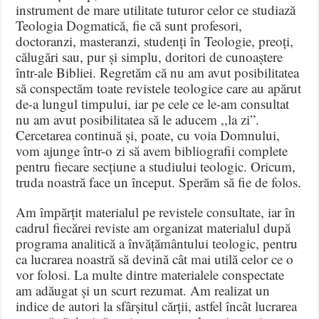
instrument de mare utilitate tuturor celor ce studiază
Teologia Dogmatică, fie că sunt profesori,
doctoranzi, masteranzi, studenți în Teologie, preoți,
călugări sau, pur și simplu, doritori de cunoaștere
într-ale Bibliei. Regretăm că nu am avut posibilitatea
să conspectăm toate revistele teologice care au apărut
de-a lungul timpului, iar pe cele ce le-am consultat
nu am avut posibilitatea să le aducem ,,la zi”.
Cercetarea continuă și, poate, cu voia Domnului,
vom ajunge într-o zi să avem bibliografii complete
pentru fiecare secțiune a studiului teologic. Oricum,
truda noastră face un început. Sperăm să fie de folos.
Am împărțit materialul pe revistele consultate, iar în
cadrul fiecărei reviste am organizat materialul după
programa analitică a învățământului teologic, pentru
ca lucrarea noastră să devină cât mai utilă celor ce o
vor folosi. La multe dintre materialele conspectate
am adăugat și un scurt rezumat. Am realizat un
indice de autori la sfârșitul cărții, astfel încât lucrarea