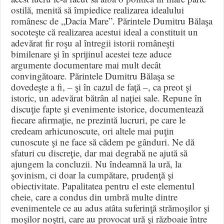
ostilă, menită să împiedice realizarea idealului
românesc de „Dacia Mare”. Părintele Dumitru Bălaşa
socoteşte că realizarea acestui ideal a constituit un
adevărat fir roşu al întregii istorii româneşti
bimilenare şi în sprijinul acestei teze aduce
argumente documentare mai mult decât
convingătoare. Părintele Dumitru Bălaşa se
dovedeşte a fi, – şi în cazul de faţă –, ca preot şi
istoric, un adevărat bătrân al naţiei sale. Repune în
discuţie fapte şi evenimente istorice, documentează
fiecare afirmaţie, ne prezintă lucruri, pe care le
credeam arhicunoscute, ori altele mai puţin
cunoscute şi ne face să cădem pe gânduri. Ne dă
sfaturi cu discreţie, dar mai degrabă ne ajută să
ajungem la concluzii. Nu îndeamnă la ură, la
şovinism, ci doar la cumpătare, prudenţă şi
obiectivitate. Papalitatea pentru el este elementul
cheie, care a condus din umbră multe dintre
evenimentele ce au adus atâta suferinţă strămoşilor şi
moşilor noştri, care au provocat ură şi războaie între