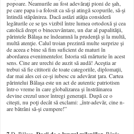
popoare. Neamurile au fost adevăraţi pioni de şah,
pe care papa i-a folosit ca să-şi atingă scopurile, să-şi
întindă stăpânirea. Dacă astăzi atâţia consideră
legăturile ce se ţes vizibil între lumea ortodoxă şi cea
catolică drept o binecuvântare, un dar al papalităţii,
părintele Bălaşa ne îndeamnă la prudenţă şi la multă,
multă atenţie. Calul troian prezintă multe surprize şi
de aceea e bine să fim suficient de maturi în
abordarea evenimentelor. Istoria stă mărturie în acest
sens. Cine are urechi de auzit să audă! Aceştia ar
trebui să fie cititorii de toate categoriile, diplomaţii,
dar mai ales cei ce-şi iubesc cu adevărat ţara. Cartea
părintelui Bălaşa este un act de autentic patriotism
într-o vreme în care globalizarea şi înstrăinarea
devine crezul unor întregi generaţii. După ce o
citeşti, nu poţi decât să exclami: „într-adevăr, cine n-
are bătrâni să-şi cumpere!”
7.
Dacii de-a lungul mileniilor
D. Bălaşa,
, Bârda,