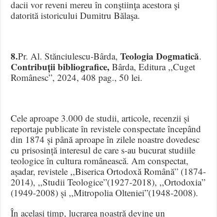
dacii vor reveni mereu în conştiinţa acestora şi
datorită istoricului Dumitru Bălaşa.
8.
Teologia Dogmatică
Pr. Al. Stănciulescu-Bârda,
.
Contribuții bibliografice,
Bârda, Editura ,,Cuget
Românesc”, 2024, 408 pag., 50 lei.
Cele aproape 3.000 de studii, articole, recenzii și
reportaje publicate în revistele conspectate începând
din 1874 și până aproape în zilele noastre dovedesc
cu prisosință interesul de care s-au bucurat studiile
teologice în cultura românească. Am conspectat,
așadar, revistele ,,Biserica Ortodoxă Română” (1874-
2014), ,,Studii Teologice”(1927-2018), ,,Ortodoxia”
(1949-2008) și ,,Mitropolia Olteniei”(1948-2008).
În același timp, lucrarea noastră devine un