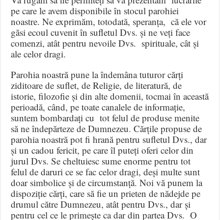
pe care le avem disponibile în stocul parohiei
noastre. Ne exprimăm, totodată, speranța, că ele vor
găsi ecoul cuvenit în sufletul Dvs. și ne veți face
comenzi, atât pentru nevoile Dvs. spirituale, cât și
ale celor dragi.
Parohia noastră pune la îndemâna tuturor cărți
ziditoare de suflet, de Religie, de literatură, de
istorie, filozofie și din alte domenii, tocmai în această
perioadă, când, pe toate canalele de informație,
suntem bombardați cu tot felul de produse menite
să ne îndepărteze de Dumnezeu. Cărțile propuse de
parohia noastră pot fi hrană pentru sufletul Dvs., dar
și un cadou fericit, pe care îl puteți oferi celor din
jurul Dvs. Se cheltuiesc sume enorme pentru tot
felul de daruri ce se fac celor dragi, deși multe sunt
doar simbolice și de circumstanță. Noi vă punem la
dispoziție cărți, care să fie un prieten de nădejde pe
drumul către Dumnezeu, atât pentru Dvs., dar și
pentru cel ce le primește ca dar din partea Dvs. O