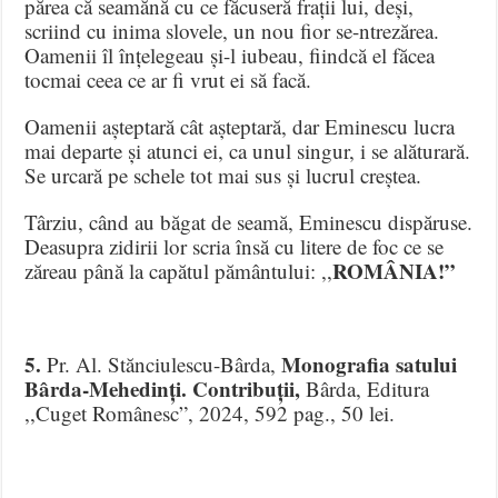
părea că seamănă cu ce făcuseră frații lui, deși,
scriind cu inima slovele, un nou fior se-ntrezărea.
Oamenii îl înțelegeau și-l iubeau, fiindcă el făcea
tocmai ceea ce ar fi vrut ei să facă.
Oamenii așteptară cât așteptară, dar Eminescu lucra
mai departe și atunci ei, ca unul singur, i se alăturară.
Se urcară pe schele tot mai sus și lucrul creștea.
Târziu, când au băgat de seamă, Eminescu dispăruse.
Deasupra zidirii lor scria însă cu litere de foc ce se
ROMÂNIA!”
zăreau până la capătul pământului: ,,
5.
Monografia satului
Pr. Al. Stănciulescu-Bârda,
Bârda-Mehedinți. Contribuții,
Bârda, Editura
,,Cuget Românesc”, 2024, 592 pag., 50 lei.