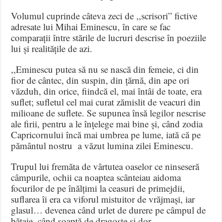
Volumul cuprinde câteva zeci de ,,scrisori” fictive
adresate lui Mihai Eminescu, în care se fac
comparații între stările de lucruri descrise în poeziile
lui și realitățile de azi.
,,Eminescu putea să nu se nască din femeie, ci din
fior de cântec, din suspin, din țărnă, din ape ori
văzduh, din orice, fiindcă el, mai întâi de toate, era
suflet; sufletul cel mai curat zămislit de veacuri din
milioane de suflete. Se supunea însă legilor nescrise
ale firii, pentru a le înțelege mai bine și, când zodia
Capricornului încă mai umbrea pe lume, iată că pe
pământul nostru a văzut lumina zilei Eminescu.
Trupul lui fremăta de vârtutea oaselor ce ninseseră
câmpurile, ochii ca noaptea scânteiau aidoma
focurilor de pe înălțimi la ceasuri de primejdii,
suflarea îi era ca viforul mistuitor de vrăjmași, iar
glasul… devenea când urlet de durere pe câmpul de
bătaie, când șoaptă de dragoste și dor.