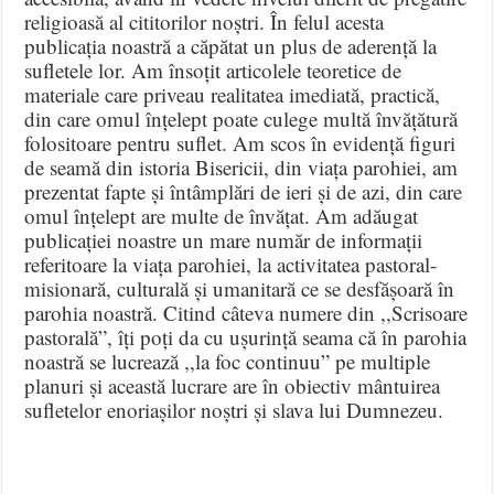
religioasă al cititorilor noștri. În felul acesta
publicația noastră a căpătat un plus de aderență la
sufletele lor. Am însoțit articolele teoretice de
materiale care priveau realitatea imediată, practică,
din care omul înțelept poate culege multă învățătură
folositoare pentru suflet. Am scos în evidență figuri
de seamă din istoria Bisericii, din viața parohiei, am
prezentat fapte și întâmplări de ieri și de azi, din care
omul înțelept are multe de învățat. Am adăugat
publicației noastre un mare număr de informații
referitoare la viața parohiei, la activitatea pastoral-
misionară, culturală și umanitară ce se desfășoară în
parohia noastră. Citind câteva numere din ,,Scrisoare
pastorală”, îți poți da cu ușurință seama că în parohia
noastră se lucrează ,,la foc continuu” pe multiple
planuri și această lucrare are în obiectiv mântuirea
sufletelor enoriașilor noștri și slava lui Dumnezeu.