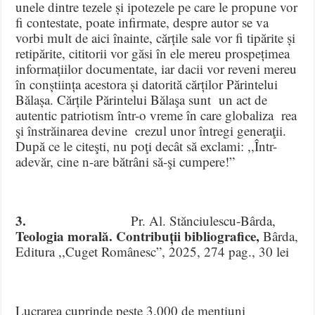
unele dintre tezele și ipotezele pe care le propune vor
fi contestate, poate infirmate, despre autor se va
vorbi mult de aici înainte, cărțile sale vor fi tipărite și
retipărite, cititorii vor găsi în ele mereu prospețimea
informațiilor documentate, iar dacii vor reveni mereu
în conștiința acestora și datorită cărților Părintelui
Bălașa. Cărțile Părintelui Bălaşa sunt un act de
autentic patriotism într-o vreme în care globaliza rea
şi înstrăinarea devine crezul unor întregi generaţii.
După ce le citeşti, nu poţi decât să exclami: ,,Într-
adevăr, cine n-are bătrâni să-şi cumpere!”
3.
Pr. Al. Stănciulescu-Bârda,
Teologia morală. Contribuții bibliografice,
Bârda,
Editura ,,Cuget Românesc”, 2025, 274 pag., 30 lei
Lucrarea cuprinde peste 3.000 de mențiuni