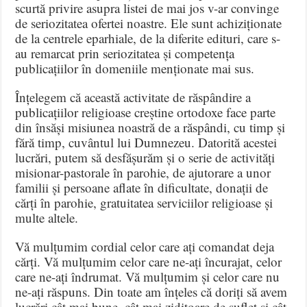
scurtă privire asupra listei de mai jos v-ar convinge
de seriozitatea ofertei noastre. Ele sunt achiziționate
de la centrele eparhiale, de la diferite edituri, care s-
au remarcat prin seriozitatea și competența
publicațiilor în domeniile menționate mai sus.
Înțelegem că această activitate de răspândire a
publicațiilor religioase creștine ortodoxe face parte
din însăși misiunea noastră de a răspândi, cu timp și
fără timp, cuvântul lui Dumnezeu. Datorită acestei
lucrări, putem să desfășurăm și o serie de activități
misionar-pastorale în parohie, de ajutorare a unor
familii și persoane aflate în dificultate, donații de
cărți în parohie, gratuitatea serviciilor religioase și
multe altele.
Vă mulțumim cordial celor care ați comandat deja
cărți. Vă mulțumim celor care ne-ați încurajat, celor
care ne-ați îndrumat. Vă mulțumim și celor care nu
ne-ați răspuns. Din toate am înțeles că doriți să avem
lucrări cât mai bune, cât mai ziditoare de suflet și cât