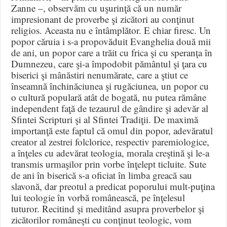
Zanne –, observăm cu uşurinţă că un număr
impresionant de proverbe şi zicători au conţinut
religios. Aceasta nu e întâmplător. E chiar firesc. Un
popor căruia i s-a propovăduit Evanghelia două mii
de ani, un popor care a trăit cu frica şi cu speranţa în
Dumnezeu, care şi-a împodobit pământul şi ţara cu
biserici şi mânăstiri nenumărate, care a ştiut ce
înseamnă închinăciunea şi rugăciunea, un popor cu
o cultură populară atât de bogată, nu putea rămâne
independent faţă de tezaurul de gândire şi adevăr al
Sfintei Scripturi şi al Sfintei Tradiţii. De maximă
importanţă este faptul că omul din popor, adevăratul
creator al zestrei folclorice, respectiv paremiologice,
a înţeles cu adevărat teologia, morala creştină şi le-a
transmis urmaşilor prin vorbe înţelept ticluite. Sute
de ani în biserică s-a oficiat în limba greacă sau
slavonă, dar preotul a predicat poporului mult-puţina
lui teologie în vorbă românească, pe înţelesul
tuturor. Recitind şi meditând asupra proverbelor şi
zicătorilor româneşti cu conţinut teologic, vom