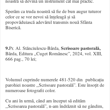
noastră să devină un instrument cât mai practic.
Sperăm ca truda noastră să fie de bun augur tuturor
celor ce se vor nevoi să înțeleagă și să
propovăduiască adevărul transmis nouă Sfânta
Biserică.
9.
Scrisoare pastorală,
Pr. Al. Stănciulescu-Bârda,
Bârda, Editura ,,Cuget Românesc”, 2024, vol. XIII,
666 pag., 70 lei;
Volumul cuprinde numerele 481-520 din publicația
parohiei noastre ,,Scrisoare pastorală”. Este însoțit de
numeroase fotografii color.
Cu ani în urmă, când am început să edităm
,,Scrisoarea pastorală”, n-am îndrăznit să ne gândim,