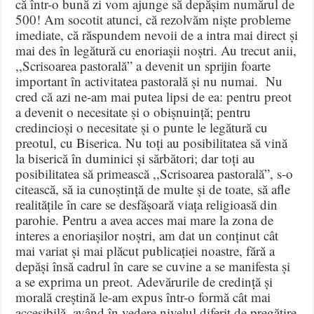
că într-o bună zi vom ajunge să depășim numărul de
500! Am socotit atunci, că rezolvăm niște probleme
imediate, că răspundem nevoii de a intra mai direct și
mai des în legătură cu enoriașii noștri. Au trecut anii,
,,Scrisoarea pastorală” a devenit un sprijin foarte
important în activitatea pastorală și nu numai. Nu
cred că azi ne-am mai putea lipsi de ea: pentru preot
a devenit o necesitate și o obișnuință; pentru
credincioși o necesitate și o punte le legătură cu
preotul, cu Biserica. Nu toți au posibilitatea să vină
la biserică în duminici și sărbători; dar toți au
posibilitatea să primească ,,Scrisoarea pastorală”, s-o
citească, să ia cunoștință de multe și de toate, să afle
realitățile în care se desfășoară viața religioasă din
parohie. Pentru a avea acces mai mare la zona de
interes a enoriașilor noștri, am dat un conținut cât
mai variat și mai plăcut publicației noastre, fără a
depăși însă cadrul în care se cuvine a se manifesta și
a se exprima un preot. Adevărurile de credință și
morală creștină le-am expus într-o formă cât mai
accesibilă, având în vedere nivelul diferit de pregătire