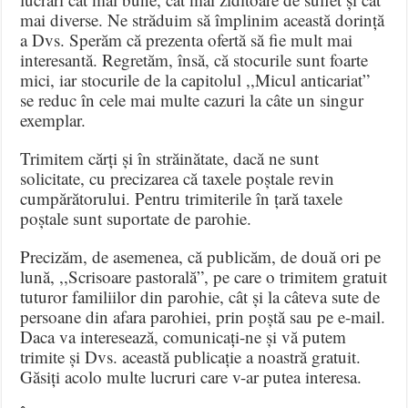
mai diverse. Ne străduim să împlinim această dorință
a Dvs. Sperăm că prezenta ofertă să fie mult mai
interesantă. Regretăm, însă, că stocurile sunt foarte
mici, iar stocurile de la capitolul ,,Micul anticariat”
se reduc în cele mai multe cazuri la câte un singur
exemplar.
Trimitem cărți și în străinătate, dacă ne sunt
solicitate, cu precizarea că taxele poștale revin
cumpărătorului. Pentru trimiterile în țară taxele
poștale sunt suportate de parohie.
Precizăm, de asemenea, că publicăm, de două ori pe
lună, ,,Scrisoare pastorală”, pe care o trimitem gratuit
tuturor familiilor din parohie, cât și la câteva sute de
persoane din afara parohiei, prin poștă sau pe e-mail.
Daca va interesează, comunicați-ne și vă putem
trimite și Dvs. această publicație a noastră gratuit.
Găsiți acolo multe lucruri care v-ar putea interesa.