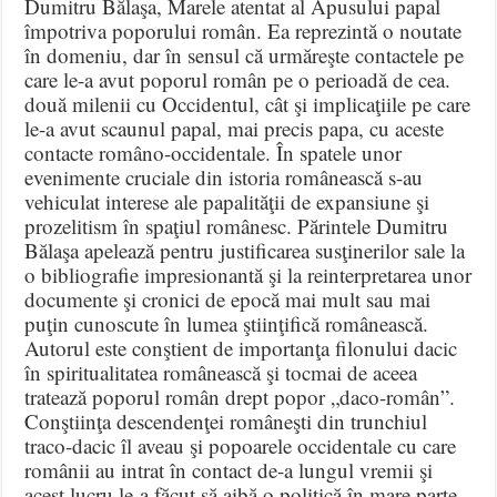
Dumitru Bălaşa, Marele atentat al Apusului papal
împotriva poporului român. Ea reprezintă o noutate
în domeniu, dar în sensul că urmăreşte contactele pe
care le-a avut poporul român pe o perioadă de cea.
două milenii cu Occidentul, cât şi implicaţiile pe care
le-a avut scaunul papal, mai precis papa, cu aceste
contacte româno-occidentale. În spatele unor
evenimente cruciale din istoria românească s-au
vehiculat interese ale papalităţii de expansiune şi
prozelitism în spaţiul românesc. Părintele Dumitru
Bălaşa apelează pentru justificarea susţinerilor sale la
o bibliografie impresionantă şi la reinterpretarea unor
documente şi cronici de epocă mai mult sau mai
puţin cunoscute în lumea ştiinţifică românească.
Autorul este conştient de importanţa filonului dacic
în spiritualitatea românească şi tocmai de aceea
tratează poporul român drept popor „daco-român”.
Conştiinţa descendenţei româneşti din trunchiul
traco-dacic îl aveau şi popoarele occidentale cu care
românii au intrat în contact de-a lungul vremii şi
acest lucru le-a făcut să aibă o politică în mare parte