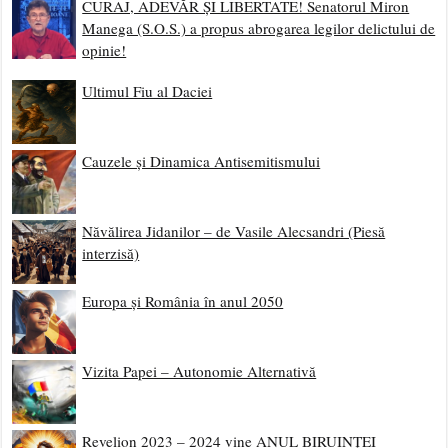
CURAJ, ADEVĂR ȘI LIBERTATE! Senatorul Miron
Manega (S.O.S.) a propus abrogarea legilor delictului de
opinie!
Ultimul Fiu al Daciei
Cauzele și Dinamica Antisemitismului
Năvălirea Jidanilor – de Vasile Alecsandri (Piesă
interzisă)
Europa și România în anul 2050
Vizita Papei – Autonomie Alternativă
Revelion 2023 – 2024 vine ANUL BIRUINȚEI