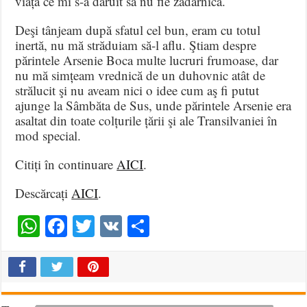
viața ce mi s-a dăruit să nu fie zadarnică.
Deşi tânjeam după sfatul cel bun, eram cu totul
inertă, nu mă străduiam să-l aflu. Ştiam despre
părintele Arsenie Boca multe lucruri frumoase, dar
nu mă simțeam vrednică de un duhovnic atât de
strălucit şi nu aveam nici o idee cum aş fi putut
ajunge la Sâmbăta de Sus, unde părintele Arsenie era
asaltat din toate colțurile țării şi ale Transilvaniei în
mod special.
Citiți în continuare
AICI
.
Descărcați
AICI
.
WhatsApp
Facebook
Twitter
VK
Share