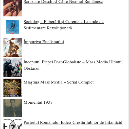
Scrisoare Deschisă Către Neamul Românesc
Sociologia Eliberării și Curentele Laterale de
Sedimentare Revoluționară
Împotriva Fatalismului
Începutul Etapei Post-Globaliste – Mass Media Ultimul
Obstacol
Mlaștina Mass Media – Serial Complet
Momentul 1937
Portretul Românului Iudeo-Creștin Iubitor de Infanticid