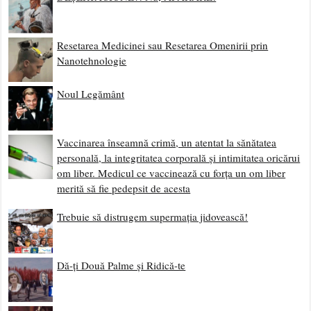
Resetarea Medicinei sau Resetarea Omenirii prin
Nanotehnologie
Noul Legământ
Vaccinarea înseamnă crimă, un atentat la sănătatea
personală, la integritatea corporală și intimitatea oricărui
om liber. Medicul ce vaccinează cu forța un om liber
merită să fie pedepsit de acesta
Trebuie să distrugem supermația jidovească!
Dă-ți Două Palme și Ridică-te