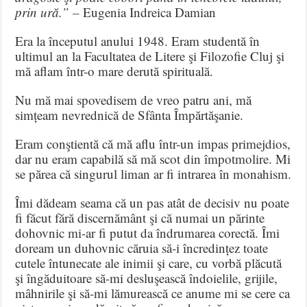
prin ură.” –
Eugenia Indreica Damian
Era la începutul anului 1948. Eram studentă în
ultimul an la Facultatea de Litere şi Filozofie Cluj şi
mă aflam într-o mare derută spirituală.
Nu mă mai spovedisem de vreo patru ani, mă
simțeam nevrednică de Sfânta Împărtăşanie.
Eram conştientă că mă aflu într-un impas primejdios,
dar nu eram capabilă să mă scot din împotmolire. Mi
se părea că singurul liman ar fi intrarea în monahism.
Îmi dădeam seama că un pas atât de decisiv nu poate
fi făcut fără discernământ şi că numai un părinte
dohovnic mi-ar fi putut da îndrumarea corectă. Îmi
doream un duhovnic căruia să-i încredințez toate
cutele întunecate ale inimii şi care, cu vorbă plăcută
şi îngăduitoare să-mi desluşească îndoielile, grijile,
mâhnirile şi să-mi lămurească ce anume mi se cere ca