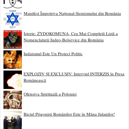
Manifest Împotriva Național-Sionismului din România
Istorie: ŻYDOKOMUNA, Cea Mai Completă Listă a
Nomenclaturii Iudeo-Bolșevice din România
Iudaismul Este Un Proiect Politic
EXPLOZIV ȘI EXCLUSIV: Interviul INTERZIS în Presa
Românească
Ofensiva Spirituală a Poloniei
Biciul Prigonirii Românilor Este în Mâna Jidanilor!