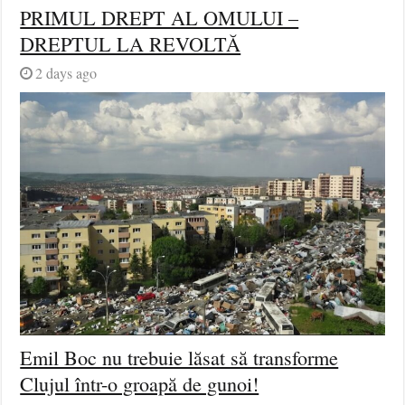
PRIMUL DREPT AL OMULUI –
DREPTUL LA REVOLTĂ
2 days ago
Emil Boc nu trebuie lăsat să transforme
Clujul într-o groapă de gunoi!