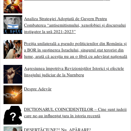
Analiza Strategiei Adoptată de Guvern Pentru
Combaterea “antisemitismului, xenofobiei și discursului
instigator la ură 2021-2023”
Poziția unilaterală a pseudo politicienilor din România și
a BOR în susținerea Israelului, singurul stat terorist din
lume, arată că aceștia nu au o fibră cu adevărat națională
Agresiunea împotriva Revizioniștilor Istorici și efectele
linșajului judiciar de la Nurnberg
Despre Adevăr
DICȚIONARUL COINCIDENȚELOR – Cine sunt iudeii
care ne-au influențat țara în istoria recentă
DEȘERTĂCIUNE?! Nu, APĂRARE!