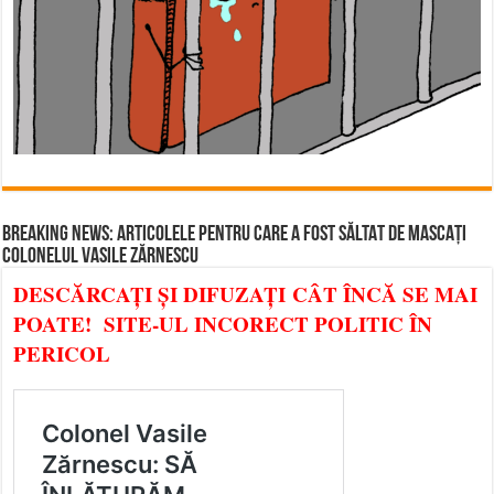
BREAKING NEWS: ARTICOLELE PENTRU CARE A FOST SĂLTAT DE MASCAȚI
COLONELUL VASILE ZĂRNESCU
DESCĂRCAȚI ȘI DIFUZAȚI CÂT ÎNCĂ SE MAI
POATE! SITE-UL INCORECT POLITIC ÎN
PERICOL