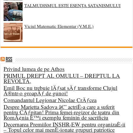
TALMUDISMUL ESTE ESENȚA SATANISMULUI
Viciul Matematic Elementar (V.M.E.)
RSS
Privind lumea de pe Athos
PRIMUL DREPT AL OMULUI – DREPTUL LA
REVOLTÄ‚
Emil Boc nu trebuie lÄƒsat sÄƒ transforme Clujul
Ã®ntr-o groapÄƒ de gunoi!
Comandantul Legionar Nicolae CrÄƒcea
Despre Marietta Sadova â€” actriÈ›a care a suferit
pentru CÄƒpitan! Prima femei-regizor de teatru din
RomÃ¢nia È™i exemplu feminin de sacrificiu
Decernarea Premiilor INSHR-EW pentru organizaÈ›ii
– Topul celor mai menÈ›ionate grupuri patriotice