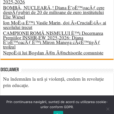
2025-2026
BOMBÄ‚ NUCLEARÄ‚! Diana È˜oÈ™oacÄƒ cere
despÄƒgubiri de 20 de milioane de euro institutului
Elie Wiesel
Ion MoÈ›a È™i Vasile Marin, doi Â»CruciaÈ›iÂ« ai
secolului trecut
CAMPIONII ROMÃ‚NISMULUI È™i Decernarea
Premiilor INSHR-EW 2025-2026: Diana
È˜oÈ™oacÄƒ È™i Miron Manega cÃ¢È™tigÄƒ
trofeul
NepoÈ›ii lui Bogdan Ã®n Ã®nchisorile comuniste
DISCLAIMER
Nu îndemnăm la ură și violență, credem în revoluție
prin educație.
Prin continuarea navigării, sunteți de acord cu utilizarea cookie-
urilor conform GDPR.