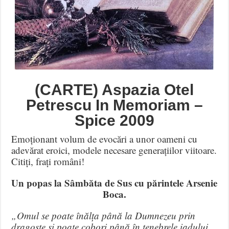
(CARTE) Aspazia Otel
Petrescu In Memoriam –
Spice 2009
Emoționant volum de evocări a unor oameni cu
adevărat eroici, modele necesare generațiilor viitoare.
Citiți, frați români!
Un popas la Sâmbăta de Sus cu părintele Arsenie
Boca.
„Omul se poate înălța până la Dumnezeu prin
dragoste şi poate cobori până în tenebrele iadului,