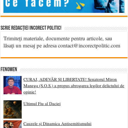
Scrie Redacției Incorect Politic!
Trimiteți materiale, documente pentru articole, sau
lăsați un mesaj pe adresa contact@incorectpolitic.com
Fenomen
CURAJ, ADEVĂR ȘI LIBERTATE! Senatorul Miron
Manega (S.O.S.) a propus abrogarea legilor delictului de
opinie!
Ultimul Fiu al Daciei
Cauzele și Dinamica Antisemitismului