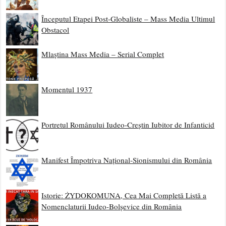
Începutul Etapei Post-Globaliste – Mass Media Ultimul
Obstacol
Mlaștina Mass Media – Serial Complet
Momentul 1937
Portretul Românului Iudeo-Creștin Iubitor de Infanticid
Manifest Împotriva Național-Sionismului din România
Istorie: ŻYDOKOMUNA, Cea Mai Completă Listă a
Nomenclaturii Iudeo-Bolșevice din România