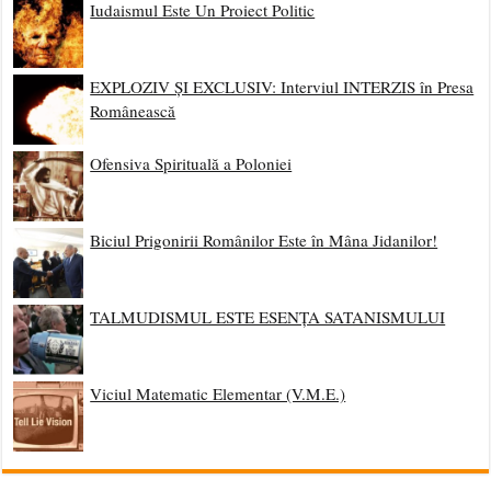
Iudaismul Este Un Proiect Politic
EXPLOZIV ȘI EXCLUSIV: Interviul INTERZIS în Presa
Românească
Ofensiva Spirituală a Poloniei
Biciul Prigonirii Românilor Este în Mâna Jidanilor!
TALMUDISMUL ESTE ESENȚA SATANISMULUI
Viciul Matematic Elementar (V.M.E.)