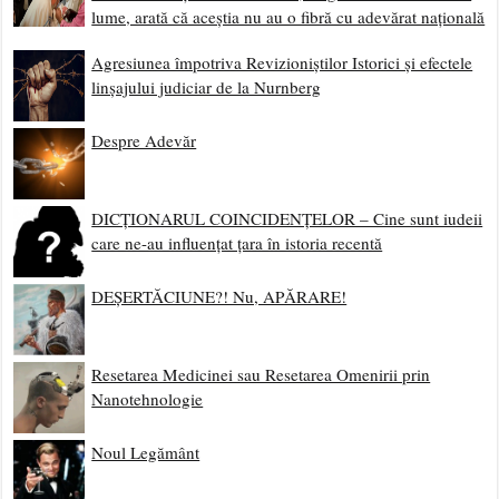
lume, arată că aceștia nu au o fibră cu adevărat națională
Agresiunea împotriva Revizioniștilor Istorici și efectele
linșajului judiciar de la Nurnberg
Despre Adevăr
DICȚIONARUL COINCIDENȚELOR – Cine sunt iudeii
care ne-au influențat țara în istoria recentă
DEȘERTĂCIUNE?! Nu, APĂRARE!
Resetarea Medicinei sau Resetarea Omenirii prin
Nanotehnologie
Noul Legământ