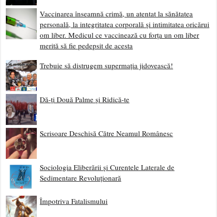
Vaccinarea înseamnă crimă, un atentat la sănătatea
personală, la integritatea corporală și intimitatea oricărui
om liber. Medicul ce vaccinează cu forța un om liber
merită să fie pedepsit de acesta
Trebuie să distrugem supermația jidovească!
Dă-ți Două Palme și Ridică-te
Scrisoare Deschisă Către Neamul Românesc
Sociologia Eliberării și Curentele Laterale de
Sedimentare Revoluționară
Împotriva Fatalismului