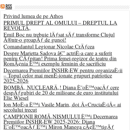
RSS
Privind lumea de pe Athos
PRIMUL DREPT AL OMULUI – DREPTUL LA
REVOLTÄ‚
Emil Boc nu trebuie lÄƒsat sÄƒ transforme Clujul
Ã®ntr-o groapÄƒ de gunoi!
Comandantul Legionar Nicolae CrÄƒcea
Despre Marietta Sadova â€” actriÈ›a care a suferit
pentru CÄƒpitan! Prima femei-regizor de teatru din
RomÃ¢nia È™i exemplu feminin de sacrificiu
Decernarea Premiilor INSHR-EW pentru organizaÈ›ii
– Topul celor mai menÈ›ionate grupuri patriotice
2025-2026
BOMBÄ‚ NUCLEARÄ‚! Diana È˜oÈ™oacÄƒ cere
despÄƒgubiri de 20 de milioane de euro institutului
Elie Wiesel
Ion MoÈ›a È™i Vasile Marin, doi Â»CruciaÈ›iÂ« ai
secolului trecut
CAMPIONII ROMÃ‚NISMULUI È™i Decernarea
Premiilor INSHR-EW 2025-2026: Diana
È˜oÈ™oacÄƒ È™i Miron Manega cÃ¢È™tigÄƒ