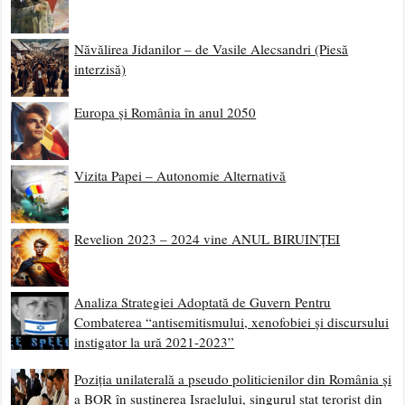
Năvălirea Jidanilor – de Vasile Alecsandri (Piesă
interzisă)
Europa și România în anul 2050
Vizita Papei – Autonomie Alternativă
Revelion 2023 – 2024 vine ANUL BIRUINȚEI
Analiza Strategiei Adoptată de Guvern Pentru
Combaterea “antisemitismului, xenofobiei și discursului
instigator la ură 2021-2023”
Poziția unilaterală a pseudo politicienilor din România și
a BOR în susținerea Israelului, singurul stat terorist din