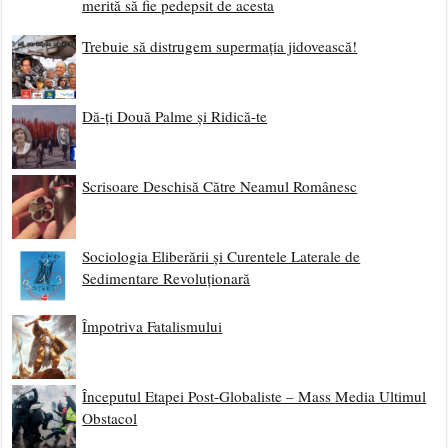
merită să fie pedepsit de acesta
Trebuie să distrugem supermația jidovească!
Dă-ți Două Palme și Ridică-te
Scrisoare Deschisă Către Neamul Românesc
Sociologia Eliberării și Curentele Laterale de
Sedimentare Revoluționară
Împotriva Fatalismului
Începutul Etapei Post-Globaliste – Mass Media Ultimul
Obstacol