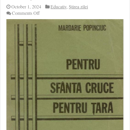
October 1, 2024
Educativ
,
Știrea zilei
on
Comments Off
Pentru
Sfânta
Cruce,
Pentru
Țară
–
DIN
NOU
LA
CERNĂUŢI
(2)