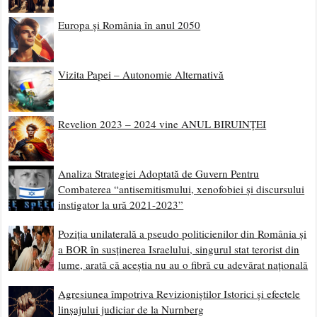
Europa și România în anul 2050
Vizita Papei – Autonomie Alternativă
Revelion 2023 – 2024 vine ANUL BIRUINȚEI
Analiza Strategiei Adoptată de Guvern Pentru
Combaterea “antisemitismului, xenofobiei și discursului
instigator la ură 2021-2023”
Poziția unilaterală a pseudo politicienilor din România și
a BOR în susținerea Israelului, singurul stat terorist din
lume, arată că aceștia nu au o fibră cu adevărat națională
Agresiunea împotriva Revizioniștilor Istorici și efectele
linșajului judiciar de la Nurnberg