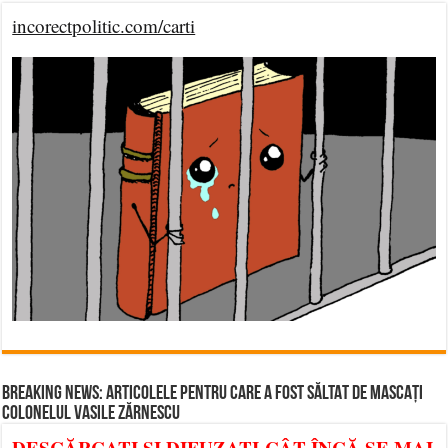
incorectpolitic.com/carti
BREAKING NEWS: ARTICOLELE PENTRU CARE A FOST SĂLTAT DE MASCAȚI
COLONELUL VASILE ZĂRNESCU
DESCĂRCAȚI ȘI DIFUZAȚI CÂT ÎNCĂ SE MAI