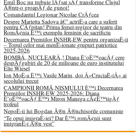
Emil Boc nu trebuie lÄƒsat sÄƒ transforme Clujul
Ã®ntr-o groapÄƒ de gunoi!
Comandantul Legionar Nicolae CrÄƒcea
Despre Marietta Sadova â€” actriÈ›a care a suferit
pentru CÄƒpitan! Prima femei-regizor de teatru din
RomÃ¢nia È™i exemplu feminin de sacrificiu
Decernarea Premiilor INSHR-EW pentru organizaÈ›ii
– Topul celor mai menÈ›ionate grupuri patriotice
2025-2026
BOMBÄ‚ NUCLEARÄ‚! Diana È˜oÈ™oacÄƒ cere
despÄƒgubiri de 20 de milioane de euro institutului
Elie Wiesel
Ion MoÈ›a È™i Vasile Marin, doi Â»CruciaÈ›iÂ« ai
secolului trecut
CAMPIONII ROMÃ‚NISMULUI È™i Decernarea
Premiilor INSHR-EW 2025-2026: Diana
È˜oÈ™oacÄƒ È™i Miron Manega cÃ¢È™tigÄƒ
trofeul
NepoÈ›ii lui Bogdan Ã®n Ã®nchisorile comuniste
“Te opui imigraÈ›iei? Dar È™i romÃ¢nii sunt
imigranÈ›i Ã®n vest”