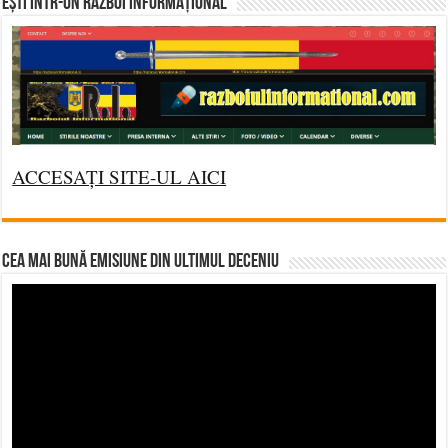
Ești într-un RĂZBOI INFORMAȚIONAL
ACCESAȚI SITE-UL AICI
CEA MAI BUNĂ EMISIUNE DIN ULTIMUL DECENIU
Video
Player