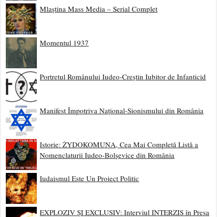
Mlaștina Mass Media – Serial Complet
Momentul 1937
Portretul Românului Iudeo-Creștin Iubitor de Infanticid
Manifest Împotriva Național-Sionismului din România
Istorie: ŻYDOKOMUNA, Cea Mai Completă Listă a
Nomenclaturii Iudeo-Bolșevice din România
Iudaismul Este Un Proiect Politic
EXPLOZIV ȘI EXCLUSIV: Interviul INTERZIS în Presa