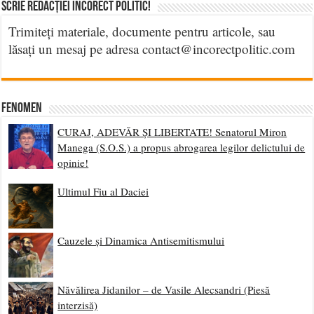
Scrie Redacției Incorect Politic!
Trimiteți materiale, documente pentru articole, sau
lăsați un mesaj pe adresa contact@incorectpolitic.com
Fenomen
CURAJ, ADEVĂR ȘI LIBERTATE! Senatorul Miron
Manega (S.O.S.) a propus abrogarea legilor delictului de
opinie!
Ultimul Fiu al Daciei
Cauzele și Dinamica Antisemitismului
Năvălirea Jidanilor – de Vasile Alecsandri (Piesă
interzisă)