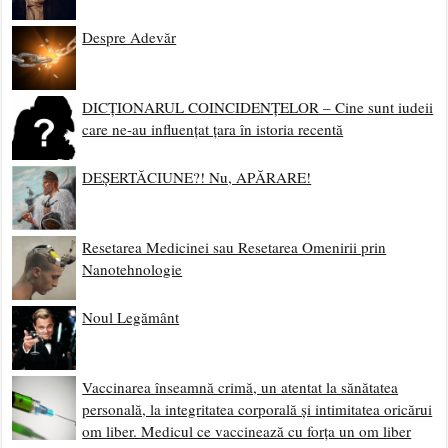
Despre Adevăr
DICȚIONARUL COINCIDENȚELOR – Cine sunt iudeii
care ne-au influențat țara în istoria recentă
DEȘERTĂCIUNE?! Nu, APĂRARE!
Resetarea Medicinei sau Resetarea Omenirii prin
Nanotehnologie
Noul Legământ
Vaccinarea înseamnă crimă, un atentat la sănătatea
personală, la integritatea corporală și intimitatea oricărui
om liber. Medicul ce vaccinează cu forța un om liber