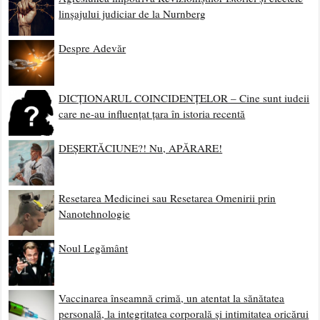
linșajului judiciar de la Nurnberg
Despre Adevăr
DICȚIONARUL COINCIDENȚELOR – Cine sunt iudeii
care ne-au influențat țara în istoria recentă
DEȘERTĂCIUNE?! Nu, APĂRARE!
Resetarea Medicinei sau Resetarea Omenirii prin
Nanotehnologie
Noul Legământ
Vaccinarea înseamnă crimă, un atentat la sănătatea
personală, la integritatea corporală și intimitatea oricărui