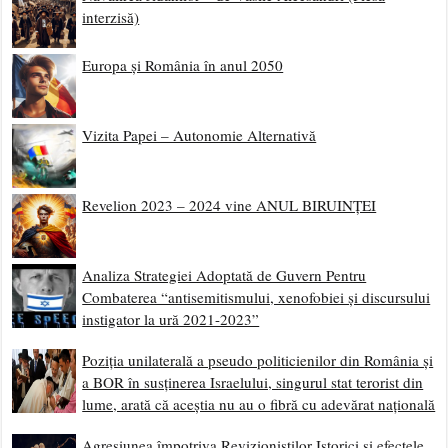
interzisă)
Europa și România în anul 2050
Vizita Papei – Autonomie Alternativă
Revelion 2023 – 2024 vine ANUL BIRUINȚEI
Analiza Strategiei Adoptată de Guvern Pentru
Combaterea “antisemitismului, xenofobiei și discursului
instigator la ură 2021-2023”
Poziția unilaterală a pseudo politicienilor din România și
a BOR în susținerea Israelului, singurul stat terorist din
lume, arată că aceștia nu au o fibră cu adevărat națională
Agresiunea împotriva Revizioniștilor Istorici și efectele