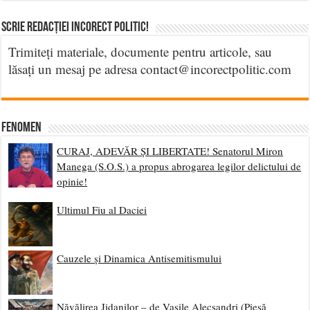
Scrie Redacției Incorect Politic!
Trimiteți materiale, documente pentru articole, sau
lăsați un mesaj pe adresa contact@incorectpolitic.com
Fenomen
CURAJ, ADEVĂR ȘI LIBERTATE! Senatorul Miron
Manega (S.O.S.) a propus abrogarea legilor delictului de
opinie!
Ultimul Fiu al Daciei
Cauzele și Dinamica Antisemitismului
Năvălirea Jidanilor – de Vasile Alecsandri (Piesă