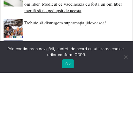
om liber. Medicul ce vaccinează cu forța un om liber
merită să fie pedepsit de acesta
Trebuie să distrugem supermația jidovească!
Dă-ți Două Palme și Ridică-te
Prin continuarea navigării, sunteți de acord cu utilizarea cookie-
urilor conform GDPR.
Scrisoare Deschisă Către Neamul Românesc
Ok
Sociologia Eliberării și Curentele Laterale de
Sedimentare Revoluționară
Împotriva Fatalismului
Începutul Etapei Post-Globaliste – Mass Media Ultimul