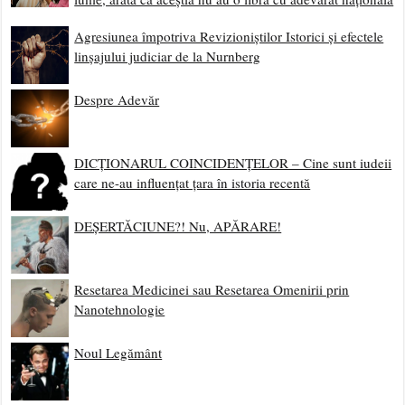
Agresiunea împotriva Revizioniștilor Istorici și efectele
linșajului judiciar de la Nurnberg
Despre Adevăr
DICȚIONARUL COINCIDENȚELOR – Cine sunt iudeii
care ne-au influențat țara în istoria recentă
DEȘERTĂCIUNE?! Nu, APĂRARE!
Resetarea Medicinei sau Resetarea Omenirii prin
Nanotehnologie
Noul Legământ