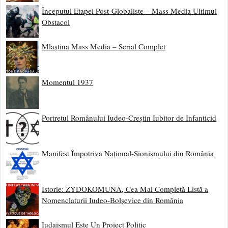
Începutul Etapei Post-Globaliste – Mass Media Ultimul
Obstacol
Mlaștina Mass Media – Serial Complet
Momentul 1937
Portretul Românului Iudeo-Creștin Iubitor de Infanticid
Manifest Împotriva Național-Sionismului din România
Istorie: ŻYDOKOMUNA, Cea Mai Completă Listă a
Nomenclaturii Iudeo-Bolșevice din România
Iudaismul Este Un Proiect Politic