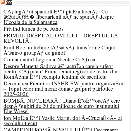
RSS
CÄƒlugÄƒrii spanioli È™i piaÈ›a liberÄƒ: Ce
â€žuitÄƒâ€� libertarienii sÄƒ ne spunÄƒ despre
È˜coala de la Salamanca
Privind lumea de pe Athos
PRIMUL DREPT AL OMULUI – DREPTUL LA
REVOLTÄ‚
Emil Boc nu trebuie lÄƒsat sÄƒ transforme Clujul
Ã®ntr-o groapÄƒ de gunoi!
Comandantul Legionar Nicolae CrÄƒcea
Despre Marietta Sadova â€” actriÈ›a care a suferit
pentru CÄƒpitan! Prima femei-regizor de teatru din
RomÃ¢nia È™i exemplu feminin de sacrificiu
Decernarea Premiilor INSHR-EW pentru organizaÈ›ii
– Topul celor mai menÈ›ionate grupuri patriotice
2025-2026
BOMBÄ‚ NUCLEARÄ‚! Diana È˜oÈ™oacÄƒ cere
despÄƒgubiri de 20 de milioane de euro institutului
Elie Wiesel
Ion MoÈ›a È™i Vasile Marin, doi Â»CruciaÈ›iÂ« ai
secolului trecut
CAMPIONII ROMÃ‚NISMULUI È™i Decernarea