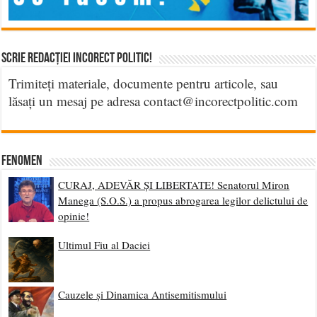
Scrie Redacției Incorect Politic!
Trimiteți materiale, documente pentru articole, sau
lăsați un mesaj pe adresa contact@incorectpolitic.com
Fenomen
CURAJ, ADEVĂR ȘI LIBERTATE! Senatorul Miron
Manega (S.O.S.) a propus abrogarea legilor delictului de
opinie!
Ultimul Fiu al Daciei
Cauzele și Dinamica Antisemitismului