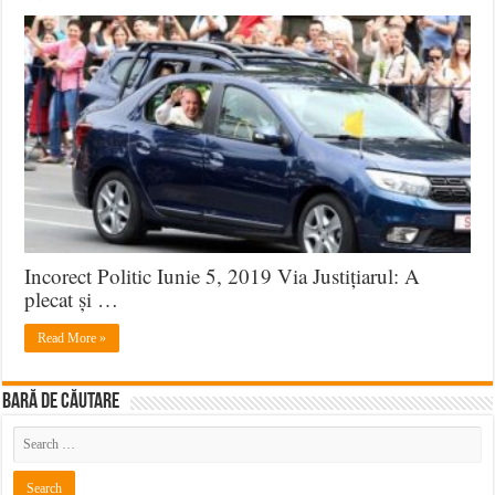
Și
ne
Izbăvește
de
cel
Viclean…
Chiar
Dacă
se
Plimbă
în
Incorect Politic Iunie 5, 2019 Via Justițiarul: A
Logan
plecat și …
Read More »
BARĂ DE CĂUTARE