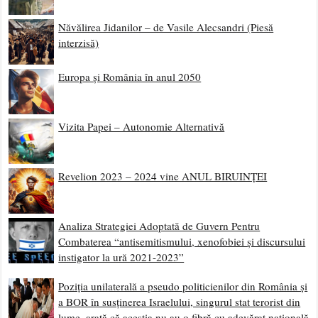
Năvălirea Jidanilor – de Vasile Alecsandri (Piesă
interzisă)
Europa și România în anul 2050
Vizita Papei – Autonomie Alternativă
Revelion 2023 – 2024 vine ANUL BIRUINȚEI
Analiza Strategiei Adoptată de Guvern Pentru
Combaterea “antisemitismului, xenofobiei și discursului
instigator la ură 2021-2023”
Poziția unilaterală a pseudo politicienilor din România și
a BOR în susținerea Israelului, singurul stat terorist din
lume, arată că aceștia nu au o fibră cu adevărat națională