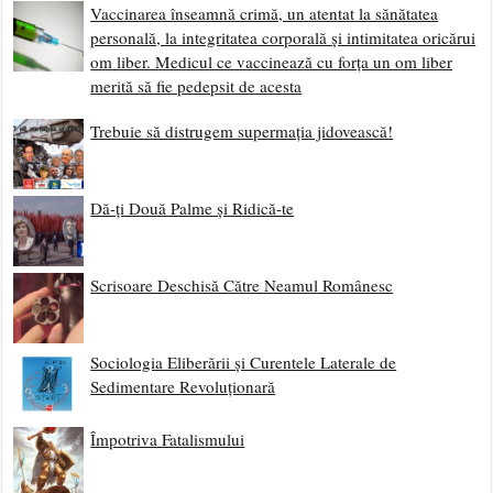
Vaccinarea înseamnă crimă, un atentat la sănătatea
personală, la integritatea corporală și intimitatea oricărui
om liber. Medicul ce vaccinează cu forța un om liber
merită să fie pedepsit de acesta
Trebuie să distrugem supermația jidovească!
Dă-ți Două Palme și Ridică-te
Scrisoare Deschisă Către Neamul Românesc
Sociologia Eliberării și Curentele Laterale de
Sedimentare Revoluționară
Împotriva Fatalismului