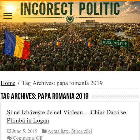
Home
/
Tag Archives: papa romania 2019
Tag Archives:
papa romania 2019
Și ne Izbăvește de cel Viclean… Chiar Dacă se
Plimbă în Logan
June 5, 2019
Actualitate
,
Știrea zilei
on
Comments Off