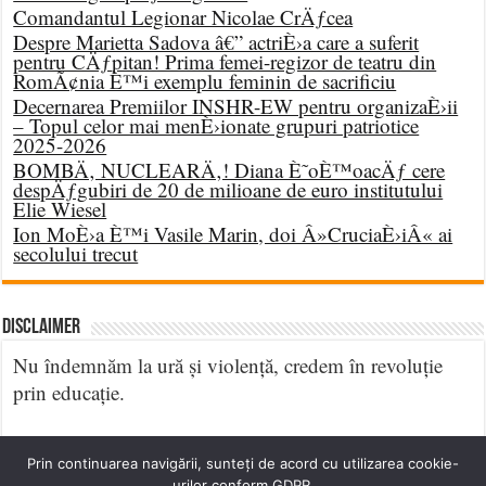
Comandantul Legionar Nicolae CrÄƒcea
Despre Marietta Sadova â€” actriÈ›a care a suferit
pentru CÄƒpitan! Prima femei-regizor de teatru din
RomÃ¢nia È™i exemplu feminin de sacrificiu
Decernarea Premiilor INSHR-EW pentru organizaÈ›ii
– Topul celor mai menÈ›ionate grupuri patriotice
2025-2026
BOMBÄ‚ NUCLEARÄ‚! Diana È˜oÈ™oacÄƒ cere
despÄƒgubiri de 20 de milioane de euro institutului
Elie Wiesel
Ion MoÈ›a È™i Vasile Marin, doi Â»CruciaÈ›iÂ« ai
secolului trecut
DISCLAIMER
Nu îndemnăm la ură și violență, credem în revoluție
prin educație.
Prin continuarea navigării, sunteți de acord cu utilizarea cookie-
urilor conform GDPR.