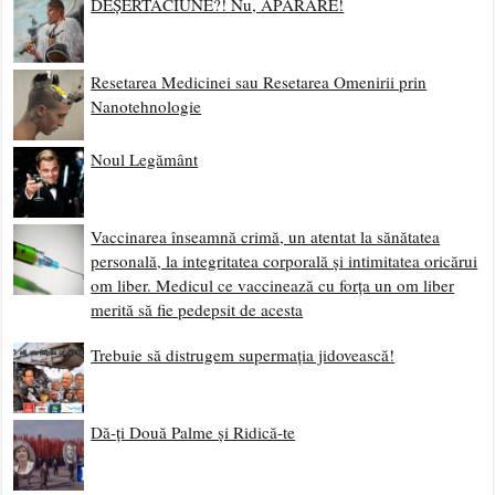
DEȘERTĂCIUNE?! Nu, APĂRARE!
Resetarea Medicinei sau Resetarea Omenirii prin
Nanotehnologie
Noul Legământ
Vaccinarea înseamnă crimă, un atentat la sănătatea
personală, la integritatea corporală și intimitatea oricărui
om liber. Medicul ce vaccinează cu forța un om liber
merită să fie pedepsit de acesta
Trebuie să distrugem supermația jidovească!
Dă-ți Două Palme și Ridică-te