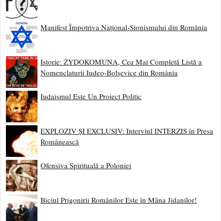
Manifest Împotriva Național-Sionismului din România
Istorie: ŻYDOKOMUNA, Cea Mai Completă Listă a
Nomenclaturii Iudeo-Bolșevice din România
Iudaismul Este Un Proiect Politic
EXPLOZIV ȘI EXCLUSIV: Interviul INTERZIS în Presa
Românească
Ofensiva Spirituală a Poloniei
Biciul Prigonirii Românilor Este în Mâna Jidanilor!