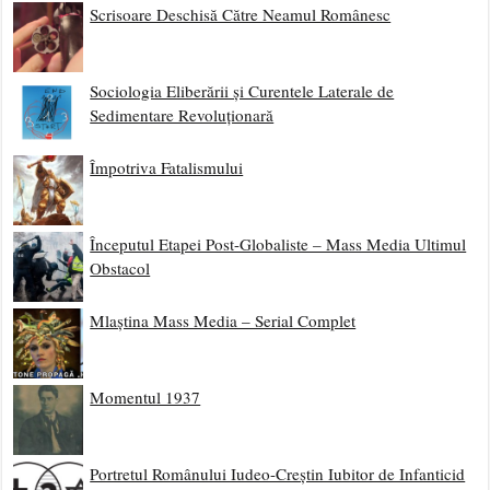
Scrisoare Deschisă Către Neamul Românesc
Sociologia Eliberării și Curentele Laterale de
Sedimentare Revoluționară
Împotriva Fatalismului
Începutul Etapei Post-Globaliste – Mass Media Ultimul
Obstacol
Mlaștina Mass Media – Serial Complet
Momentul 1937
Portretul Românului Iudeo-Creștin Iubitor de Infanticid