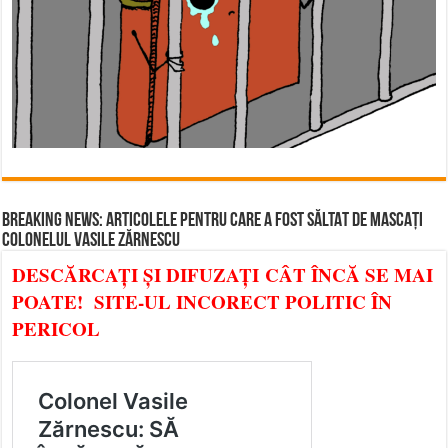
BREAKING NEWS: ARTICOLELE PENTRU CARE A FOST SĂLTAT DE MASCAȚI
COLONELUL VASILE ZĂRNESCU
DESCĂRCAȚI ȘI DIFUZAȚI CÂT ÎNCĂ SE MAI
POATE! SITE-UL INCORECT POLITIC ÎN
PERICOL