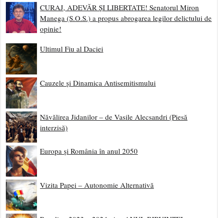
CURAJ, ADEVĂR ȘI LIBERTATE! Senatorul Miron
Manega (S.O.S.) a propus abrogarea legilor delictului de
opinie!
Ultimul Fiu al Daciei
Cauzele și Dinamica Antisemitismului
Năvălirea Jidanilor – de Vasile Alecsandri (Piesă
interzisă)
Europa și România în anul 2050
Vizita Papei – Autonomie Alternativă