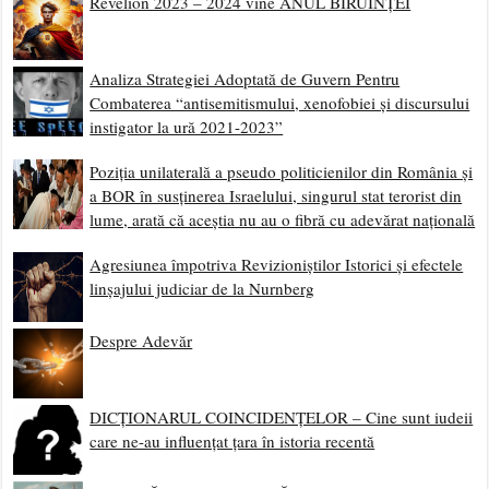
Revelion 2023 – 2024 vine ANUL BIRUINȚEI
Analiza Strategiei Adoptată de Guvern Pentru
Combaterea “antisemitismului, xenofobiei și discursului
instigator la ură 2021-2023”
Poziția unilaterală a pseudo politicienilor din România și
a BOR în susținerea Israelului, singurul stat terorist din
lume, arată că aceștia nu au o fibră cu adevărat națională
Agresiunea împotriva Revizioniștilor Istorici și efectele
linșajului judiciar de la Nurnberg
Despre Adevăr
DICȚIONARUL COINCIDENȚELOR – Cine sunt iudeii
care ne-au influențat țara în istoria recentă