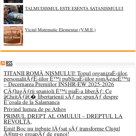
TALMUDISMUL ESTE ESENȚA SATANISMULUI
Viciul Matematic Elementar (V.M.E.)
RSS
TITANII ROMÃ‚NISMULUI! Topul organizaÈ›iilor,
personalitÄƒÈ›iilor È™i publicaÈ›iilor romÃ¢neÈ™ti
– Decernarea Premiilor INSHR-EW 2025-2026
CÄƒlugÄƒrii spanioli È™i piaÈ›a liberÄƒ: Ce
â€žuitÄƒâ€� libertarienii sÄƒ ne spunÄƒ despre
È˜coala de la Salamanca
Privind lumea de pe Athos
PRIMUL DREPT AL OMULUI – DREPTUL LA
REVOLTÄ‚
Emil Boc nu trebuie lÄƒsat sÄƒ transforme Clujul
Ã®ntr-o groapÄƒ de gunoi!