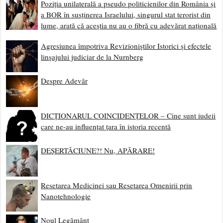
Poziția unilaterală a pseudo politicienilor din România și
a BOR în susținerea Israelului, singurul stat terorist din
lume, arată că aceștia nu au o fibră cu adevărat națională
Agresiunea împotriva Revizioniștilor Istorici și efectele
linșajului judiciar de la Nurnberg
Despre Adevăr
DICȚIONARUL COINCIDENȚELOR – Cine sunt iudeii
care ne-au influențat țara în istoria recentă
DEȘERTĂCIUNE?! Nu, APĂRARE!
Resetarea Medicinei sau Resetarea Omenirii prin
Nanotehnologie
Noul Legământ