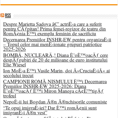
RSS
Despre Marietta Sadova â€” actriÈ›a care a suferit
pentru CÄƒpitan! Prima femei-regizor de teatru din
RomÃ¢nia È™i exemplu feminin de sacrificiu
Decernarea Premiilor INSHR-EW pentru organizaÈ›ii
– Topul celor mai menÈ›ionate grupuri patriotice
2025-2026
BOMBÄ‚ NUCLEARÄ‚! Diana È˜oÈ™oacÄƒ cere
despÄƒgubiri de 20 de milioane de euro institutului
Elie Wiesel
Ion MoÈ›a È™i Vasile Marin, doi Â»CruciaÈ›iÂ« ai
secolului trecut
CAMPIONII ROMÃ‚NISMULUI È™i Decernarea
Premiilor INSHR-EW 2025-2026: Diana
È˜oÈ™oacÄƒ È™i Miron Manega cÃ¢È™tigÄƒ
trofeul
NepoÈ›ii lui Bogdan Ã®n Ã®nchisorile comuniste
“Te opui imigraÈ›iei? Dar È™i romÃ¢nii sunt
imigranÈ›i Ã®n vest”