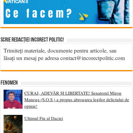
Scrie Redacției Incorect Politic!
Trimiteți materiale, documente pentru articole, sau
lăsați un mesaj pe adresa contact@incorectpolitic.com
Fenomen
CURAJ, ADEVĂR ȘI LIBERTATE! Senatorul Miron
Manega (S.O.S.) a propus abrogarea legilor delictului de
opinie!
Ultimul Fiu al Daciei