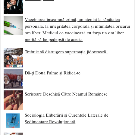
Vaccinarea înseamnă crimă, un atentat la sănătatea
personală, la integritatea corporală și intimitatea oricărui
om liber. Medicul ce vaccinează cu forța un om liber
merită să fie pedepsit de acesta
Trebuie să distrugem supermația jidovească!
Dă-ți Două Palme și Ridică-te
Scrisoare Deschisă Către Neamul Românesc
Sociologia Eliberării și Curentele Laterale de
Sedimentare Revoluționară