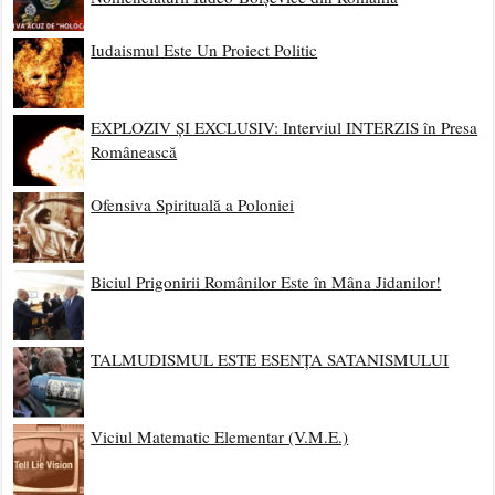
Iudaismul Este Un Proiect Politic
EXPLOZIV ȘI EXCLUSIV: Interviul INTERZIS în Presa
Românească
Ofensiva Spirituală a Poloniei
Biciul Prigonirii Românilor Este în Mâna Jidanilor!
TALMUDISMUL ESTE ESENȚA SATANISMULUI
Viciul Matematic Elementar (V.M.E.)