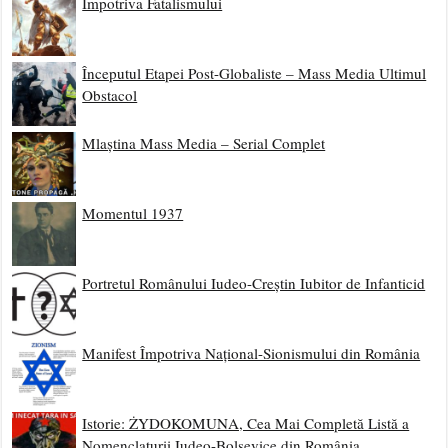
Împotriva Fatalismului
Începutul Etapei Post-Globaliste – Mass Media Ultimul
Obstacol
Mlaștina Mass Media – Serial Complet
Momentul 1937
Portretul Românului Iudeo-Creștin Iubitor de Infanticid
Manifest Împotriva Național-Sionismului din România
Istorie: ŻYDOKOMUNA, Cea Mai Completă Listă a
Nomenclaturii Iudeo-Bolșevice din România