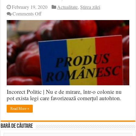
February 19, 2020
Actualitate
,
Știrea zilei
on
Comments Off
Legea
care
obligă
magazinele
să
comercializeze
51%
alimente
românești
dispare
Incorect Politic | Nu e de mirare, într-o colonie nu
pot exista legi care favorizează comerțul autohton.
Read More »
BARĂ DE CĂUTARE