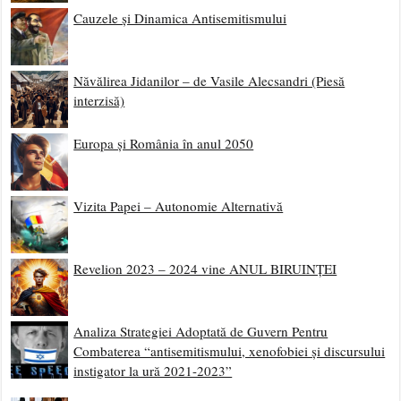
Cauzele și Dinamica Antisemitismului
Năvălirea Jidanilor – de Vasile Alecsandri (Piesă
interzisă)
Europa și România în anul 2050
Vizita Papei – Autonomie Alternativă
Revelion 2023 – 2024 vine ANUL BIRUINȚEI
Analiza Strategiei Adoptată de Guvern Pentru
Combaterea “antisemitismului, xenofobiei și discursului
instigator la ură 2021-2023”