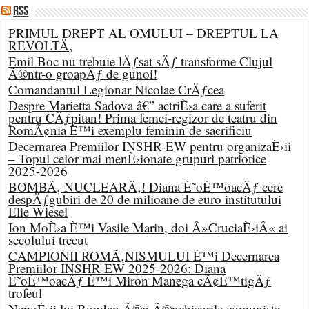
RSS
PRIMUL DREPT AL OMULUI – DREPTUL LA
REVOLTÄ‚
Emil Boc nu trebuie lÄƒsat sÄƒ transforme Clujul
Ã®ntr-o groapÄƒ de gunoi!
Comandantul Legionar Nicolae CrÄƒcea
Despre Marietta Sadova â€” actriÈ›a care a suferit
pentru CÄƒpitan! Prima femei-regizor de teatru din
RomÃ¢nia È™i exemplu feminin de sacrificiu
Decernarea Premiilor INSHR-EW pentru organizaÈ›ii
– Topul celor mai menÈ›ionate grupuri patriotice
2025-2026
BOMBÄ‚ NUCLEARÄ‚! Diana È˜oÈ™oacÄƒ cere
despÄƒgubiri de 20 de milioane de euro institutului
Elie Wiesel
Ion MoÈ›a È™i Vasile Marin, doi Â»CruciaÈ›iÂ« ai
secolului trecut
CAMPIONII ROMÃ‚NISMULUI È™i Decernarea
Premiilor INSHR-EW 2025-2026: Diana
È˜oÈ™oacÄƒ È™i Miron Manega cÃ¢È™tigÄƒ
trofeul
NepoÈ›ii lui Bogdan Ã®n Ã®nchisorile comuniste