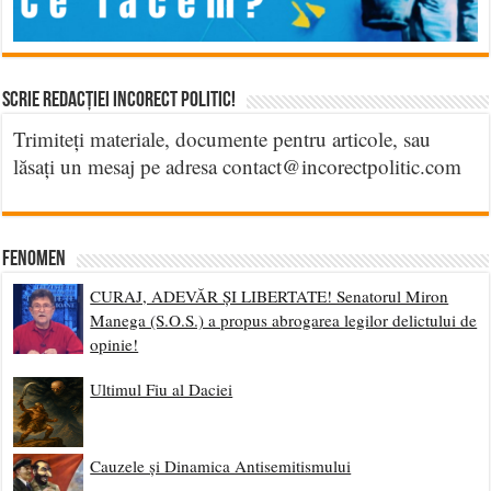
Scrie Redacției Incorect Politic!
Trimiteți materiale, documente pentru articole, sau
lăsați un mesaj pe adresa contact@incorectpolitic.com
Fenomen
CURAJ, ADEVĂR ȘI LIBERTATE! Senatorul Miron
Manega (S.O.S.) a propus abrogarea legilor delictului de
opinie!
Ultimul Fiu al Daciei
Cauzele și Dinamica Antisemitismului