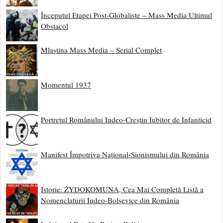
Începutul Etapei Post-Globaliste – Mass Media Ultimul
Obstacol
Mlaștina Mass Media – Serial Complet
Momentul 1937
Portretul Românului Iudeo-Creștin Iubitor de Infanticid
Manifest Împotriva Național-Sionismului din România
Istorie: ŻYDOKOMUNA, Cea Mai Completă Listă a
Nomenclaturii Iudeo-Bolșevice din România