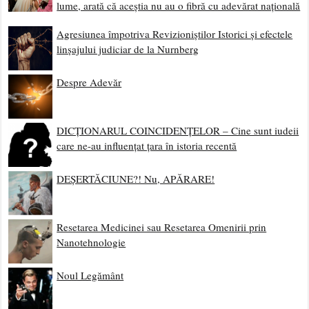
lume, arată că aceștia nu au o fibră cu adevărat națională
Agresiunea împotriva Revizioniștilor Istorici și efectele
linșajului judiciar de la Nurnberg
Despre Adevăr
DICȚIONARUL COINCIDENȚELOR – Cine sunt iudeii
care ne-au influențat țara în istoria recentă
DEȘERTĂCIUNE?! Nu, APĂRARE!
Resetarea Medicinei sau Resetarea Omenirii prin
Nanotehnologie
Noul Legământ