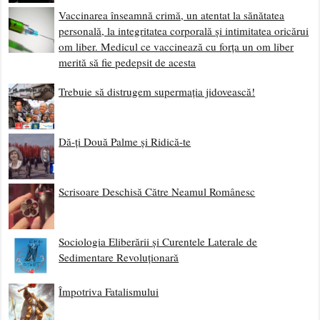
Vaccinarea înseamnă crimă, un atentat la sănătatea
personală, la integritatea corporală și intimitatea oricărui
om liber. Medicul ce vaccinează cu forța un om liber
merită să fie pedepsit de acesta
Trebuie să distrugem supermația jidovească!
Dă-ți Două Palme și Ridică-te
Scrisoare Deschisă Către Neamul Românesc
Sociologia Eliberării și Curentele Laterale de
Sedimentare Revoluționară
Împotriva Fatalismului