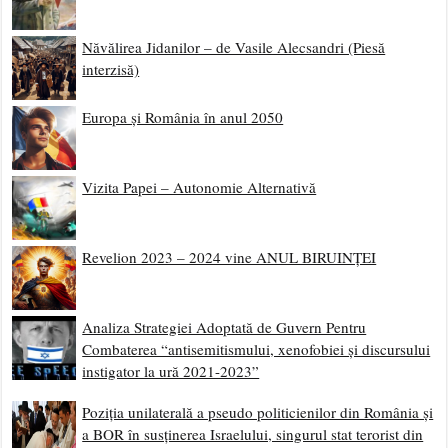
Năvălirea Jidanilor – de Vasile Alecsandri (Piesă
interzisă)
Europa și România în anul 2050
Vizita Papei – Autonomie Alternativă
Revelion 2023 – 2024 vine ANUL BIRUINȚEI
Analiza Strategiei Adoptată de Guvern Pentru
Combaterea “antisemitismului, xenofobiei și discursului
instigator la ură 2021-2023”
Poziția unilaterală a pseudo politicienilor din România și
a BOR în susținerea Israelului, singurul stat terorist din