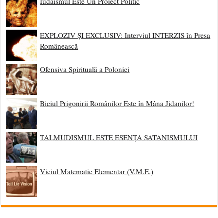
Iudaismul Este Un Proiect Politic
EXPLOZIV ȘI EXCLUSIV: Interviul INTERZIS în Presa
Românească
Ofensiva Spirituală a Poloniei
Biciul Prigonirii Românilor Este în Mâna Jidanilor!
TALMUDISMUL ESTE ESENȚA SATANISMULUI
Viciul Matematic Elementar (V.M.E.)