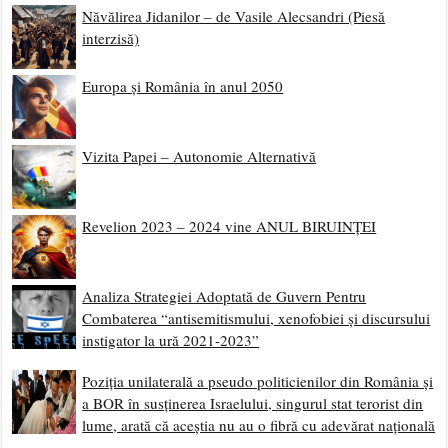
Năvălirea Jidanilor – de Vasile Alecsandri (Piesă
interzisă)
Europa și România în anul 2050
Vizita Papei – Autonomie Alternativă
Revelion 2023 – 2024 vine ANUL BIRUINȚEI
Analiza Strategiei Adoptată de Guvern Pentru
Combaterea “antisemitismului, xenofobiei și discursului
instigator la ură 2021-2023”
Poziția unilaterală a pseudo politicienilor din România și
a BOR în susținerea Israelului, singurul stat terorist din
lume, arată că aceștia nu au o fibră cu adevărat națională