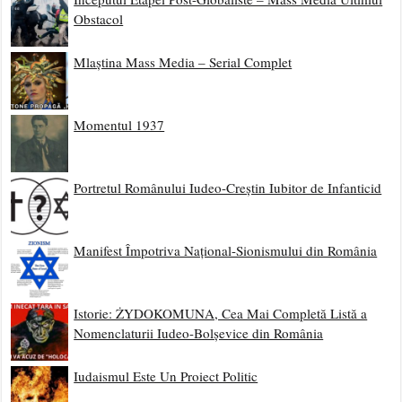
Obstacol
Mlaștina Mass Media – Serial Complet
Momentul 1937
Portretul Românului Iudeo-Creștin Iubitor de Infanticid
Manifest Împotriva Național-Sionismului din România
Istorie: ŻYDOKOMUNA, Cea Mai Completă Listă a
Nomenclaturii Iudeo-Bolșevice din România
Iudaismul Este Un Proiect Politic