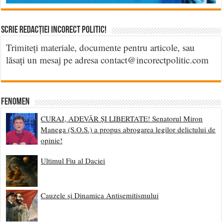
Scrie Redacției Incorect Politic!
Trimiteți materiale, documente pentru articole, sau
lăsați un mesaj pe adresa contact@incorectpolitic.com
Fenomen
CURAJ, ADEVĂR ȘI LIBERTATE! Senatorul Miron
Manega (S.O.S.) a propus abrogarea legilor delictului de
opinie!
Ultimul Fiu al Daciei
Cauzele și Dinamica Antisemitismului