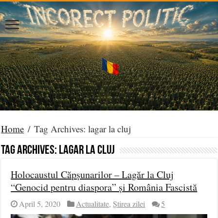
Home
/
Tag Archives: lagar la cluj
Tag Archives:
lagar la cluj
Holocaustul Căpșunarilor – Lagăr la Cluj
“Genocid pentru diaspora” și România Fascistă
April 5, 2020
Actualitate
,
Știrea zilei
5