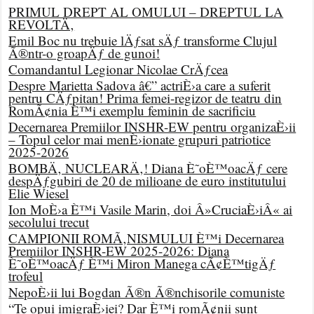
PRIMUL DREPT AL OMULUI – DREPTUL LA
REVOLTÄ‚
Emil Boc nu trebuie lÄƒsat sÄƒ transforme Clujul
Ã®ntr-o groapÄƒ de gunoi!
Comandantul Legionar Nicolae CrÄƒcea
Despre Marietta Sadova â€” actriÈ›a care a suferit
pentru CÄƒpitan! Prima femei-regizor de teatru din
RomÃ¢nia È™i exemplu feminin de sacrificiu
Decernarea Premiilor INSHR-EW pentru organizaÈ›ii
– Topul celor mai menÈ›ionate grupuri patriotice
2025-2026
BOMBÄ‚ NUCLEARÄ‚! Diana È˜oÈ™oacÄƒ cere
despÄƒgubiri de 20 de milioane de euro institutului
Elie Wiesel
Ion MoÈ›a È™i Vasile Marin, doi Â»CruciaÈ›iÂ« ai
secolului trecut
CAMPIONII ROMÃ‚NISMULUI È™i Decernarea
Premiilor INSHR-EW 2025-2026: Diana
È˜oÈ™oacÄƒ È™i Miron Manega cÃ¢È™tigÄƒ
trofeul
NepoÈ›ii lui Bogdan Ã®n Ã®nchisorile comuniste
“Te opui imigraÈ›iei? Dar È™i romÃ¢nii sunt