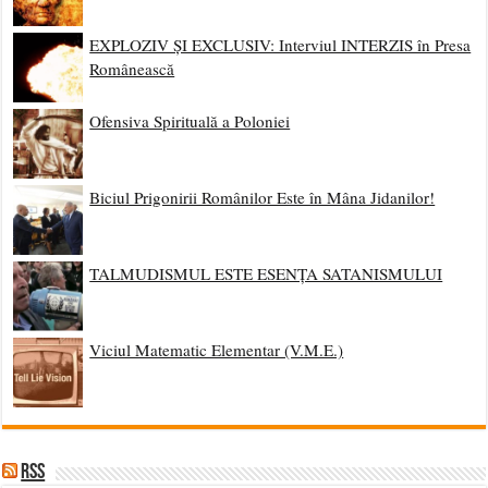
EXPLOZIV ȘI EXCLUSIV: Interviul INTERZIS în Presa
Românească
Ofensiva Spirituală a Poloniei
Biciul Prigonirii Românilor Este în Mâna Jidanilor!
TALMUDISMUL ESTE ESENȚA SATANISMULUI
Viciul Matematic Elementar (V.M.E.)
RSS