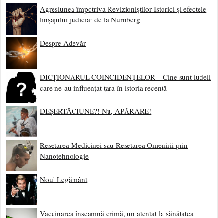
Agresiunea împotriva Revizioniștilor Istorici și efectele
linșajului judiciar de la Nurnberg
Despre Adevăr
DICȚIONARUL COINCIDENȚELOR – Cine sunt iudeii
care ne-au influențat țara în istoria recentă
DEȘERTĂCIUNE?! Nu, APĂRARE!
Resetarea Medicinei sau Resetarea Omenirii prin
Nanotehnologie
Noul Legământ
Vaccinarea înseamnă crimă, un atentat la sănătatea