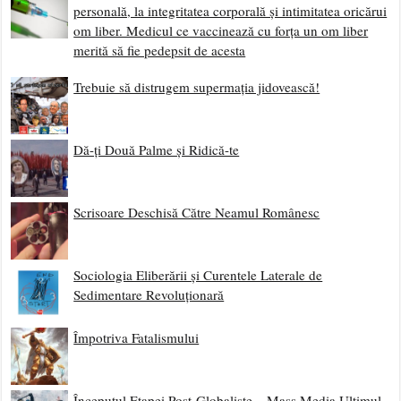
personală, la integritatea corporală și intimitatea oricărui
om liber. Medicul ce vaccinează cu forța un om liber
merită să fie pedepsit de acesta
Trebuie să distrugem supermația jidovească!
Dă-ți Două Palme și Ridică-te
Scrisoare Deschisă Către Neamul Românesc
Sociologia Eliberării și Curentele Laterale de
Sedimentare Revoluționară
Împotriva Fatalismului
Începutul Etapei Post-Globaliste – Mass Media Ultimul