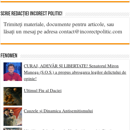
Scrie Redacției Incorect Politic!
Trimiteți materiale, documente pentru articole, sau
lăsați un mesaj pe adresa contact@incorectpolitic.com
Fenomen
CURAJ, ADEVĂR ȘI LIBERTATE! Senatorul Miron
Manega (S.O.S.) a propus abrogarea legilor delictului de
opinie!
Ultimul Fiu al Daciei
Cauzele și Dinamica Antisemitismului