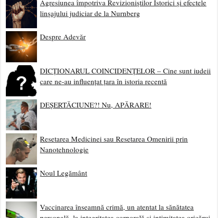
Agresiunea împotriva Revizioniștilor Istorici și efectele
linșajului judiciar de la Nurnberg
Despre Adevăr
DICȚIONARUL COINCIDENȚELOR – Cine sunt iudeii
care ne-au influențat țara în istoria recentă
DEȘERTĂCIUNE?! Nu, APĂRARE!
Resetarea Medicinei sau Resetarea Omenirii prin
Nanotehnologie
Noul Legământ
Vaccinarea înseamnă crimă, un atentat la sănătatea
personală, la integritatea corporală și intimitatea oricărui