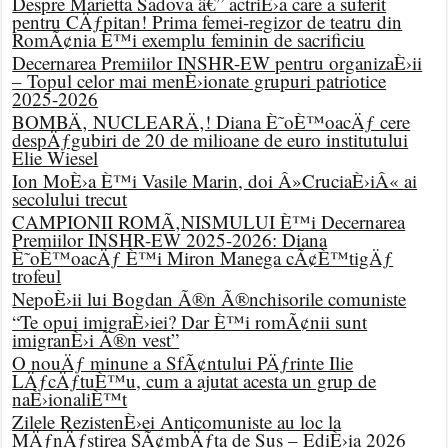
Despre Marietta Sadova â€” actriÈ›a care a suferit
pentru CÄƒpitan! Prima femei-regizor de teatru din
RomÃ¢nia È™i exemplu feminin de sacrificiu
Decernarea Premiilor INSHR-EW pentru organizaÈ›ii
– Topul celor mai menÈ›ionate grupuri patriotice
2025-2026
BOMBÄ‚ NUCLEARÄ‚! Diana È˜oÈ™oacÄƒ cere
despÄƒgubiri de 20 de milioane de euro institutului
Elie Wiesel
Ion MoÈ›a È™i Vasile Marin, doi Â»CruciaÈ›iÂ« ai
secolului trecut
CAMPIONII ROMÃ‚NISMULUI È™i Decernarea
Premiilor INSHR-EW 2025-2026: Diana
È˜oÈ™oacÄƒ È™i Miron Manega cÃ¢È™tigÄƒ
trofeul
NepoÈ›ii lui Bogdan Ã®n Ã®nchisorile comuniste
“Te opui imigraÈ›iei? Dar È™i romÃ¢nii sunt
imigranÈ›i Ã®n vest”
O nouÄƒ minune a SfÃ¢ntului PÄƒrinte Ilie
LÄƒcÄƒtuÈ™u, cum a ajutat acesta un grup de
naÈ›ionaliÈ™t
Zilele RezistenÈ›ei Anticomuniste au loc la
MÄƒnÄƒstirea SÃ¢mbÄƒta de Sus – EdiÈ›ia 2026