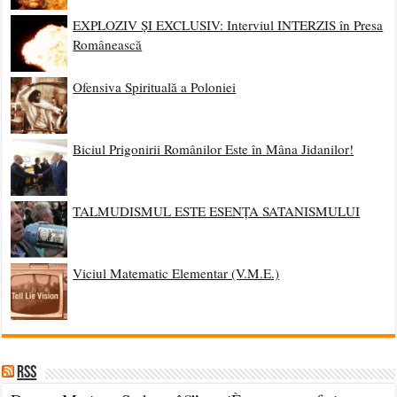
EXPLOZIV ȘI EXCLUSIV: Interviul INTERZIS în Presa
Românească
Ofensiva Spirituală a Poloniei
Biciul Prigonirii Românilor Este în Mâna Jidanilor!
TALMUDISMUL ESTE ESENȚA SATANISMULUI
Viciul Matematic Elementar (V.M.E.)
RSS