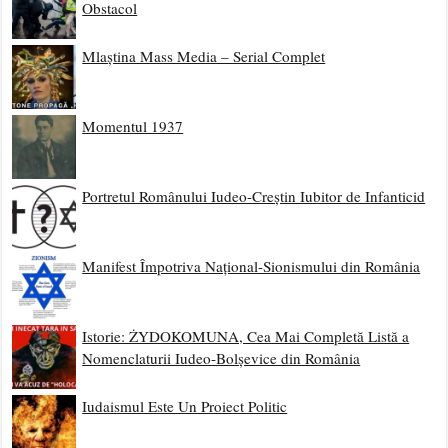
Obstacol
Mlaștina Mass Media – Serial Complet
Momentul 1937
Portretul Românului Iudeo-Creștin Iubitor de Infanticid
Manifest Împotriva Național-Sionismului din România
Istorie: ŻYDOKOMUNA, Cea Mai Completă Listă a
Nomenclaturii Iudeo-Bolșevice din România
Iudaismul Este Un Proiect Politic