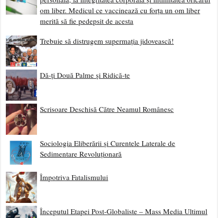
om liber. Medicul ce vaccinează cu forța un om liber
merită să fie pedepsit de acesta
Trebuie să distrugem supermația jidovească!
Dă-ți Două Palme și Ridică-te
Scrisoare Deschisă Către Neamul Românesc
Sociologia Eliberării și Curentele Laterale de
Sedimentare Revoluționară
Împotriva Fatalismului
Începutul Etapei Post-Globaliste – Mass Media Ultimul