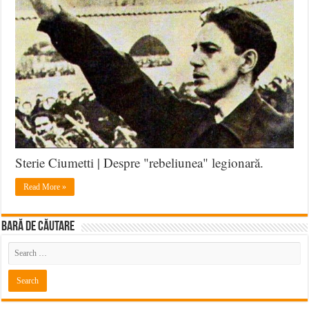
Pas
prin
Frăţia
de
Cruce
(17)
Sterie Ciumetti | Despre "rebeliunea" legionară.
Read More »
BARĂ DE CĂUTARE