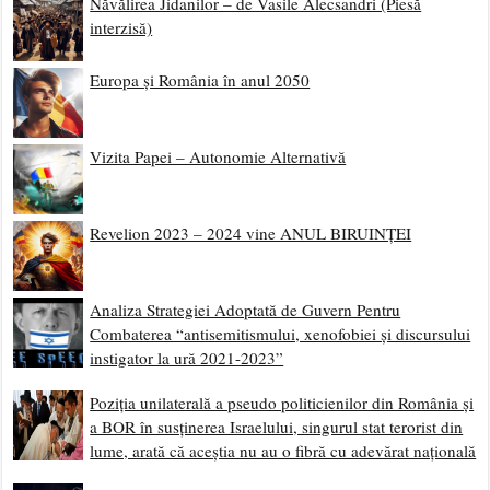
Năvălirea Jidanilor – de Vasile Alecsandri (Piesă
interzisă)
Europa și România în anul 2050
Vizita Papei – Autonomie Alternativă
Revelion 2023 – 2024 vine ANUL BIRUINȚEI
Analiza Strategiei Adoptată de Guvern Pentru
Combaterea “antisemitismului, xenofobiei și discursului
instigator la ură 2021-2023”
Poziția unilaterală a pseudo politicienilor din România și
a BOR în susținerea Israelului, singurul stat terorist din
lume, arată că aceștia nu au o fibră cu adevărat națională