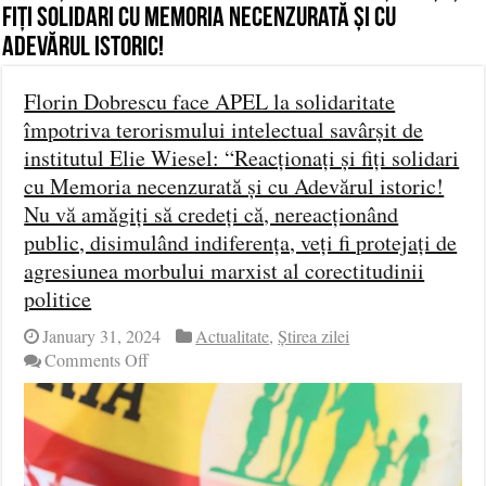
fiți solidari cu Memoria necenzurată și cu
Adevărul istoric!
Florin Dobrescu face APEL la solidaritate
împotriva terorismului intelectual savârșit de
institutul Elie Wiesel: “Reacționați și fiți solidari
cu Memoria necenzurată și cu Adevărul istoric!
Nu vă amăgiți să credeți că, nereacționând
public, disimulând indiferența, veți fi protejați de
agresiunea morbului marxist al corectitudinii
politice
January 31, 2024
Actualitate
,
Știrea zilei
on
Comments Off
Florin
Dobrescu
face
APEL
la