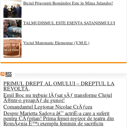
Biciul Prigonirii Românilor Este în Mâna Jidanilor!
TALMUDISMUL ESTE ESENȚA SATANISMULUI
Viciul Matematic Elementar (V.M.E.)
RSS
PRIMUL DREPT AL OMULUI – DREPTUL LA
REVOLTÄ‚
Emil Boc nu trebuie lÄƒsat sÄƒ transforme Clujul
Ã®ntr-o groapÄƒ de gunoi!
Comandantul Legionar Nicolae CrÄƒcea
Despre Marietta Sadova â€” actriÈ›a care a suferit
pentru CÄƒpitan! Prima femei-regizor de teatru din
RomÃ¢nia È™i exemplu feminin de sacrificiu