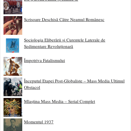
Scrisoare Deschisă Către Neamul Românesc
Sociologia Eliberării și Curentele Laterale de
Sedimentare Revoluționară
Împotriva Fatalismului
Începutul Etapei Post-Globaliste – Mass Media Ultimul
Obstacol
Mlaștina Mass Media – Serial Complet
Momentul 1937