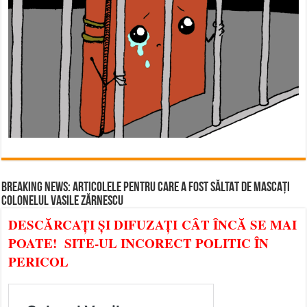
BREAKING NEWS: ARTICOLELE PENTRU CARE A FOST SĂLTAT DE MASCAȚI
COLONELUL VASILE ZĂRNESCU
DESCĂRCAȚI ȘI DIFUZAȚI CÂT ÎNCĂ SE MAI
POATE! SITE-UL INCORECT POLITIC ÎN
PERICOL