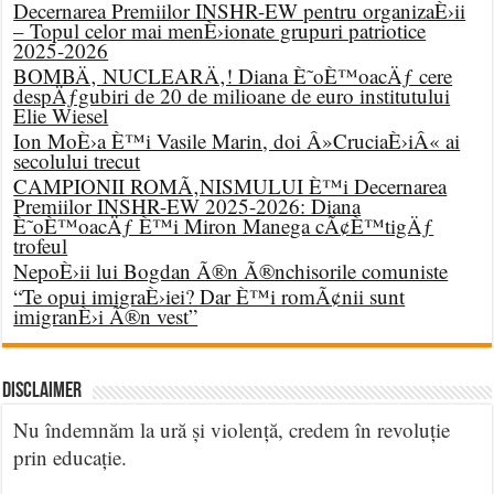
Decernarea Premiilor INSHR-EW pentru organizaÈ›ii
– Topul celor mai menÈ›ionate grupuri patriotice
2025-2026
BOMBÄ‚ NUCLEARÄ‚! Diana È˜oÈ™oacÄƒ cere
despÄƒgubiri de 20 de milioane de euro institutului
Elie Wiesel
Ion MoÈ›a È™i Vasile Marin, doi Â»CruciaÈ›iÂ« ai
secolului trecut
CAMPIONII ROMÃ‚NISMULUI È™i Decernarea
Premiilor INSHR-EW 2025-2026: Diana
È˜oÈ™oacÄƒ È™i Miron Manega cÃ¢È™tigÄƒ
trofeul
NepoÈ›ii lui Bogdan Ã®n Ã®nchisorile comuniste
“Te opui imigraÈ›iei? Dar È™i romÃ¢nii sunt
imigranÈ›i Ã®n vest”
DISCLAIMER
Nu îndemnăm la ură și violență, credem în revoluție
prin educație.