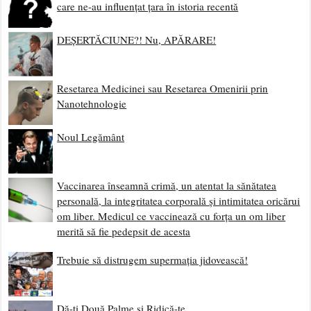
care ne-au influențat țara în istoria recentă
DEȘERTĂCIUNE?! Nu, APĂRARE!
Resetarea Medicinei sau Resetarea Omenirii prin
Nanotehnologie
Noul Legământ
Vaccinarea înseamnă crimă, un atentat la sănătatea
personală, la integritatea corporală și intimitatea oricărui
om liber. Medicul ce vaccinează cu forța un om liber
merită să fie pedepsit de acesta
Trebuie să distrugem supermația jidovească!
Dă-ți Două Palme și Ridică-te