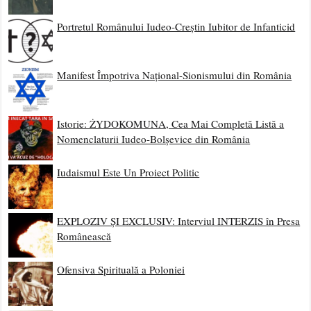
Portretul Românului Iudeo-Creștin Iubitor de Infanticid
Manifest Împotriva Național-Sionismului din România
Istorie: ŻYDOKOMUNA, Cea Mai Completă Listă a
Nomenclaturii Iudeo-Bolșevice din România
Iudaismul Este Un Proiect Politic
EXPLOZIV ȘI EXCLUSIV: Interviul INTERZIS în Presa
Românească
Ofensiva Spirituală a Poloniei