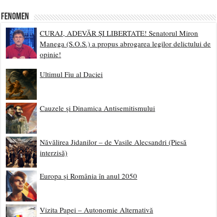
Fenomen
CURAJ, ADEVĂR ȘI LIBERTATE! Senatorul Miron
Manega (S.O.S.) a propus abrogarea legilor delictului de
opinie!
Ultimul Fiu al Daciei
Cauzele și Dinamica Antisemitismului
Năvălirea Jidanilor – de Vasile Alecsandri (Piesă
interzisă)
Europa și România în anul 2050
Vizita Papei – Autonomie Alternativă