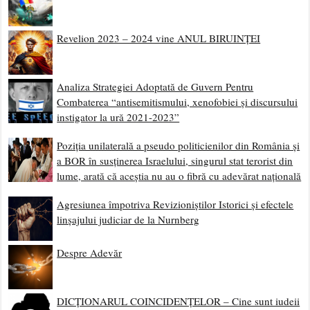
Revelion 2023 – 2024 vine ANUL BIRUINȚEI
Analiza Strategiei Adoptată de Guvern Pentru
Combaterea “antisemitismului, xenofobiei și discursului
instigator la ură 2021-2023”
Poziția unilaterală a pseudo politicienilor din România și
a BOR în susținerea Israelului, singurul stat terorist din
lume, arată că aceștia nu au o fibră cu adevărat națională
Agresiunea împotriva Revizioniștilor Istorici și efectele
linșajului judiciar de la Nurnberg
Despre Adevăr
DICȚIONARUL COINCIDENȚELOR – Cine sunt iudeii