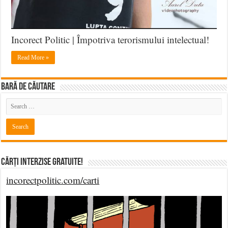
Nu
vă
amăgiți
să
Incorect Politic | Împotriva terorismului intelectual!
credeți
Read More »
că,
nereacționând
public,
BARĂ DE CĂUTARE
disimulând
indiferența,
veți
fi
protejați
de
agresiunea
Cărți Interzise Gratuite!
morbului
incorectpolitic.com/carti
marxist
al
corectitudinii
politice