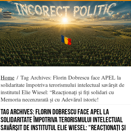
Home
/
Tag Archives: Florin Dobrescu face APEL la
solidaritate împotriva terorismului intelectual savârșit de
institutul Elie Wiesel: “Reacționați și fiți solidari cu
Memoria necenzurată și cu Adevărul istoric!
Tag Archives:
Florin Dobrescu face APEL la
solidaritate împotriva terorismului intelectual
savârșit de institutul Elie Wiesel: “Reacționați și