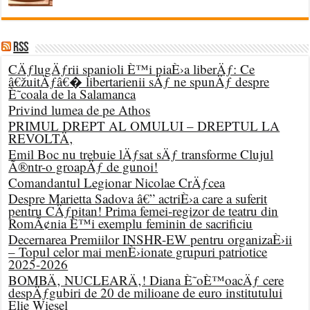
RSS
CÄƒlugÄƒrii spanioli È™i piaÈ›a liberÄƒ: Ce
â€žuitÄƒâ€� libertarienii sÄƒ ne spunÄƒ despre
È˜coala de la Salamanca
Privind lumea de pe Athos
PRIMUL DREPT AL OMULUI – DREPTUL LA
REVOLTÄ‚
Emil Boc nu trebuie lÄƒsat sÄƒ transforme Clujul
Ã®ntr-o groapÄƒ de gunoi!
Comandantul Legionar Nicolae CrÄƒcea
Despre Marietta Sadova â€” actriÈ›a care a suferit
pentru CÄƒpitan! Prima femei-regizor de teatru din
RomÃ¢nia È™i exemplu feminin de sacrificiu
Decernarea Premiilor INSHR-EW pentru organizaÈ›ii
– Topul celor mai menÈ›ionate grupuri patriotice
2025-2026
BOMBÄ‚ NUCLEARÄ‚! Diana È˜oÈ™oacÄƒ cere
despÄƒgubiri de 20 de milioane de euro institutului
Elie Wiesel