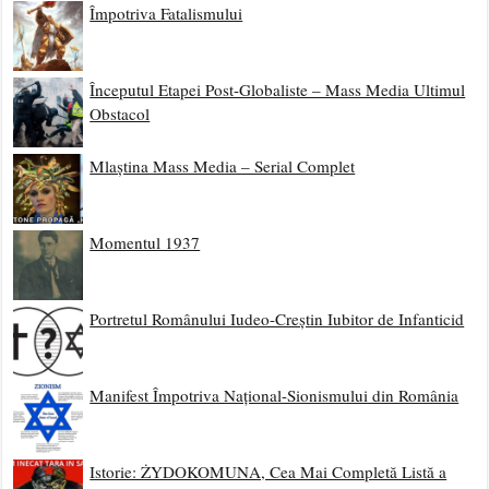
Împotriva Fatalismului
Începutul Etapei Post-Globaliste – Mass Media Ultimul
Obstacol
Mlaștina Mass Media – Serial Complet
Momentul 1937
Portretul Românului Iudeo-Creștin Iubitor de Infanticid
Manifest Împotriva Național-Sionismului din România
Istorie: ŻYDOKOMUNA, Cea Mai Completă Listă a