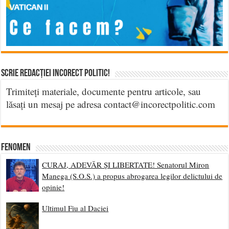
Scrie Redacției Incorect Politic!
Trimiteți materiale, documente pentru articole, sau
lăsați un mesaj pe adresa contact@incorectpolitic.com
Fenomen
CURAJ, ADEVĂR ȘI LIBERTATE! Senatorul Miron
Manega (S.O.S.) a propus abrogarea legilor delictului de
opinie!
Ultimul Fiu al Daciei