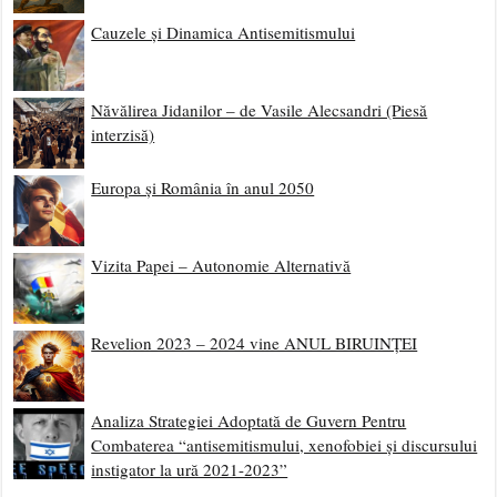
Cauzele și Dinamica Antisemitismului
Năvălirea Jidanilor – de Vasile Alecsandri (Piesă
interzisă)
Europa și România în anul 2050
Vizita Papei – Autonomie Alternativă
Revelion 2023 – 2024 vine ANUL BIRUINȚEI
Analiza Strategiei Adoptată de Guvern Pentru
Combaterea “antisemitismului, xenofobiei și discursului
instigator la ură 2021-2023”