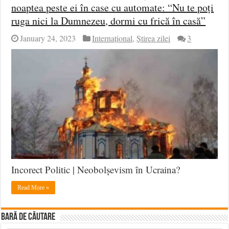
noaptea peste ei în case cu automate: “Nu te poți
ruga nici la Dumnezeu, dormi cu frică în casă”
January 24, 2023
Internațional
,
Știrea zilei
3
Incorect Politic | Neobolșevism în Ucraina?
Read More »
BARĂ DE CĂUTARE