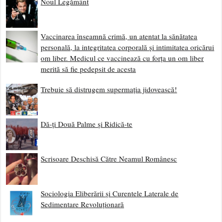
Noul Legământ
Vaccinarea înseamnă crimă, un atentat la sănătatea
personală, la integritatea corporală și intimitatea oricărui
om liber. Medicul ce vaccinează cu forța un om liber
merită să fie pedepsit de acesta
Trebuie să distrugem supermația jidovească!
Dă-ți Două Palme și Ridică-te
Scrisoare Deschisă Către Neamul Românesc
Sociologia Eliberării și Curentele Laterale de
Sedimentare Revoluționară