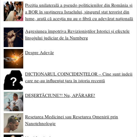
Poziția unilaterală a pseudo politicienilor din România și
a BOR în susținerea Israelului, singurul stat terorist din
lume, arată că aceștia nu au o fibră cu adevărat națională
Agresiunea împotriva Revizioniștilor Istorici și efectele
linșajului judiciar de la Nurnberg
Despre Adevăr
DICȚIONARUL COINCIDENȚELOR – Cine sunt iudeii
care ne-au influențat țara în istoria recentă
DEȘERTĂCIUNE?! Nu, APĂRARE!
Resetarea Medicinei sau Resetarea Omenirii prin
Nanotehnologie