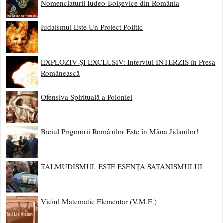
Nomenclaturii Iudeo-Bolșevice din România
Iudaismul Este Un Proiect Politic
EXPLOZIV ȘI EXCLUSIV: Interviul INTERZIS în Presa
Românească
Ofensiva Spirituală a Poloniei
Biciul Prigonirii Românilor Este în Mâna Jidanilor!
TALMUDISMUL ESTE ESENȚA SATANISMULUI
Viciul Matematic Elementar (V.M.E.)