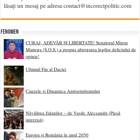
lăsați un mesaj pe adresa contact@incorectpolitic.com
Fenomen
CURAJ, ADEVĂR ȘI LIBERTATE! Senatorul Miron
Manega (S.O.S.) a propus abrogarea legilor delictului de
opinie!
Ultimul Fiu al Daciei
Cauzele și Dinamica Antisemitismului
Năvălirea Jidanilor – de Vasile Alecsandri (Piesă
interzisă)
Europa și România în anul 2050