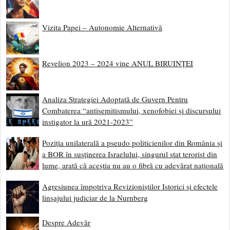
Vizita Papei – Autonomie Alternativă
Revelion 2023 – 2024 vine ANUL BIRUINȚEI
Analiza Strategiei Adoptată de Guvern Pentru
Combaterea “antisemitismului, xenofobiei și discursului
instigator la ură 2021-2023”
Poziția unilaterală a pseudo politicienilor din România și
a BOR în susținerea Israelului, singurul stat terorist din
lume, arată că aceștia nu au o fibră cu adevărat națională
Agresiunea împotriva Revizioniștilor Istorici și efectele
linșajului judiciar de la Nurnberg
Despre Adevăr