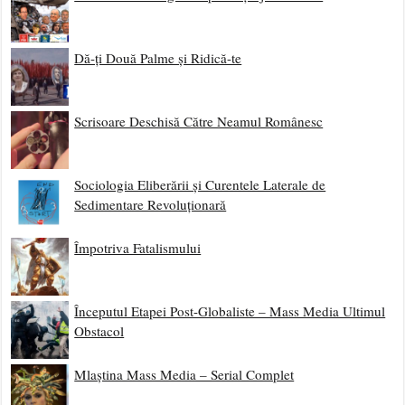
Dă-ți Două Palme și Ridică-te
Scrisoare Deschisă Către Neamul Românesc
Sociologia Eliberării și Curentele Laterale de
Sedimentare Revoluționară
Împotriva Fatalismului
Începutul Etapei Post-Globaliste – Mass Media Ultimul
Obstacol
Mlaștina Mass Media – Serial Complet