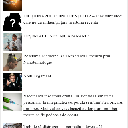
DICȚIONARUL COINCIDENȚELOR – Cine sunt iudeii
care ne-au influențat țara în istoria recentă
DEȘERTĂCIUNE?! Nu, APĂRARE!
Resetarea Medicinei sau Resetarea Omenirii prin
Nanotehnologie
Noul Legământ
Vaccinarea înseamnă crimă, un atentat la sănătatea
personală, la integritatea corporală și intimitatea oricărui
om liber. Medicul ce vaccinează cu forța un om liber
merită să fie pedepsit de acesta
Trebuie să distrugem supermația jidovească!