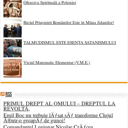
Ofensiva Spirituală a Poloniei
Biciul Prigonirii Românilor Este în Mâna Jidanilor!
TALMUDISMUL ESTE ESENȚA SATANISMULUI
Viciul Matematic Elementar (V.M.E.)
RSS
PRIMUL DREPT AL OMULUI – DREPTUL LA
REVOLTÄ‚
Emil Boc nu trebuie lÄƒsat sÄƒ transforme Clujul
Ã®ntr-o groapÄƒ de gunoi!
Comandantul Legionar Nicolae CrÄƒcea