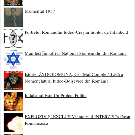
Momentul 1937
Portretul Românului Iudeo-Creștin Iubitor de Infanticid
Manifest Împotriva Național-Sionismului din România
Istorie: ŻYDOKOMUNA, Cea Mai Completă Listă a
Nomenclaturii Iudeo-Bolșevice din România
Iudaismul Este Un Proiect Politic
EXPLOZIV ȘI EXCLUSIV: Interviul INTERZIS în Presa
Românească