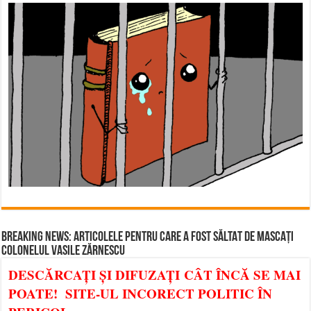
BREAKING NEWS: ARTICOLELE PENTRU CARE A FOST SĂLTAT DE MASCAȚI
COLONELUL VASILE ZĂRNESCU
DESCĂRCAȚI ȘI DIFUZAȚI CÂT ÎNCĂ SE MAI
POATE! SITE-UL INCORECT POLITIC ÎN