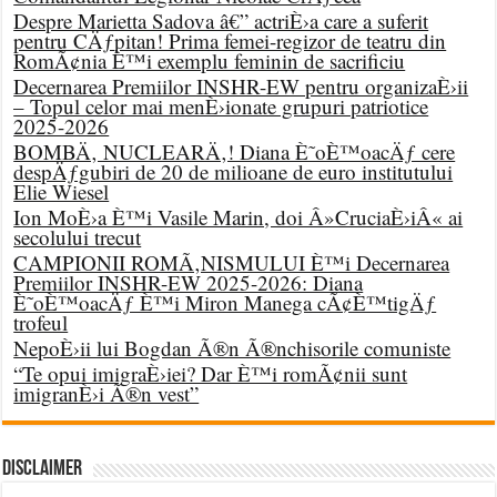
Despre Marietta Sadova â€” actriÈ›a care a suferit
pentru CÄƒpitan! Prima femei-regizor de teatru din
RomÃ¢nia È™i exemplu feminin de sacrificiu
Decernarea Premiilor INSHR-EW pentru organizaÈ›ii
– Topul celor mai menÈ›ionate grupuri patriotice
2025-2026
BOMBÄ‚ NUCLEARÄ‚! Diana È˜oÈ™oacÄƒ cere
despÄƒgubiri de 20 de milioane de euro institutului
Elie Wiesel
Ion MoÈ›a È™i Vasile Marin, doi Â»CruciaÈ›iÂ« ai
secolului trecut
CAMPIONII ROMÃ‚NISMULUI È™i Decernarea
Premiilor INSHR-EW 2025-2026: Diana
È˜oÈ™oacÄƒ È™i Miron Manega cÃ¢È™tigÄƒ
trofeul
NepoÈ›ii lui Bogdan Ã®n Ã®nchisorile comuniste
“Te opui imigraÈ›iei? Dar È™i romÃ¢nii sunt
imigranÈ›i Ã®n vest”
DISCLAIMER