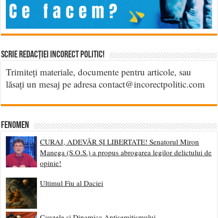
Scrie Redacției Incorect Politic!
Trimiteți materiale, documente pentru articole, sau
lăsați un mesaj pe adresa contact@incorectpolitic.com
Fenomen
CURAJ, ADEVĂR ȘI LIBERTATE! Senatorul Miron
Manega (S.O.S.) a propus abrogarea legilor delictului de
opinie!
Ultimul Fiu al Daciei
Cauzele și Dinamica Antisemitismului