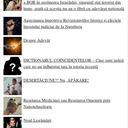
a BOR în susținerea Israelului, singurul stat terorist din
lume, arată că aceștia nu au o fibră cu adevărat națională
Agresiunea împotriva Revizioniștilor Istorici și efectele
linșajului judiciar de la Nurnberg
Despre Adevăr
DICȚIONARUL COINCIDENȚELOR – Cine sunt iudeii
care ne-au influențat țara în istoria recentă
DEȘERTĂCIUNE?! Nu, APĂRARE!
Resetarea Medicinei sau Resetarea Omenirii prin
Nanotehnologie
Noul Legământ