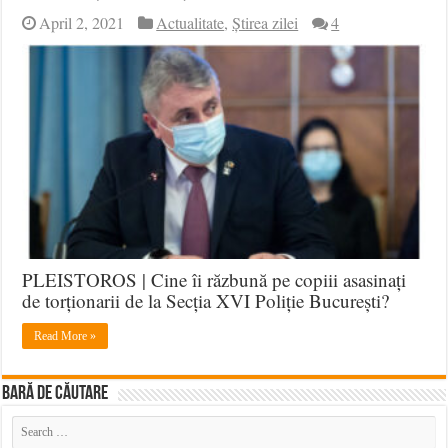
April 2, 2021
Actualitate
,
Știrea zilei
4
PLEISTOROS | Cine îi răzbună pe copiii asasinați
de torționarii de la Secția XVI Poliție București?
Read More »
BARĂ DE CĂUTARE