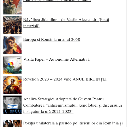
Năvălirea Jidanilor – de Vasile Alecsandri (Piesă
interzisă)
Europa și România în anul 2050
Vizita Papei – Autonomie Alternativă
Revelion 2023 – 2024 vine ANUL BIRUINȚEI
Analiza Strategiei Adoptată de Guvern Pentru
Combaterea “antisemitismului, xenofobiei și discursului
instigator la ură 2021-2023”
Poziția unilaterală a pseudo politicienilor din România și