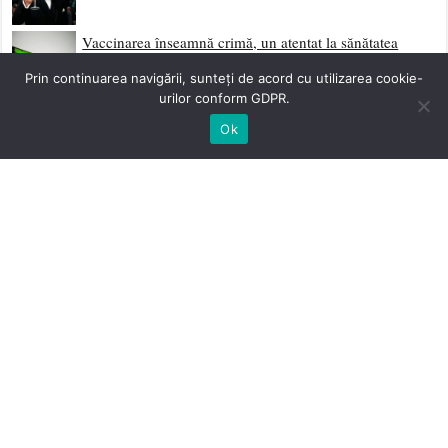
Vaccinarea înseamnă crimă, un atentat la sănătatea
personală, la integritatea corporală și intimitatea oricărui
Prin continuarea navigării, sunteți de acord cu utilizarea cookie-
om liber. Medicul ce vaccinează cu forța un om liber
urilor conform GDPR.
merită să fie pedepsit de acesta
Ok
Trebuie să distrugem supermația jidovească!
Dă-ți Două Palme și Ridică-te
Scrisoare Deschisă Către Neamul Românesc
Sociologia Eliberării și Curentele Laterale de
Sedimentare Revoluționară
Împotriva Fatalismului