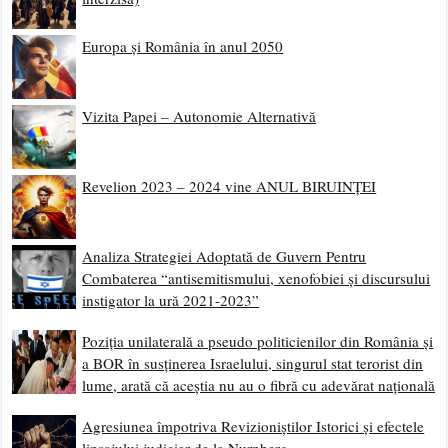
Europa și România în anul 2050
Vizita Papei – Autonomie Alternativă
Revelion 2023 – 2024 vine ANUL BIRUINȚEI
Analiza Strategiei Adoptată de Guvern Pentru
Combaterea “antisemitismului, xenofobiei și discursului
instigator la ură 2021-2023”
Poziția unilaterală a pseudo politicienilor din România și
a BOR în susținerea Israelului, singurul stat terorist din
lume, arată că aceștia nu au o fibră cu adevărat națională
Agresiunea împotriva Revizioniștilor Istorici și efectele