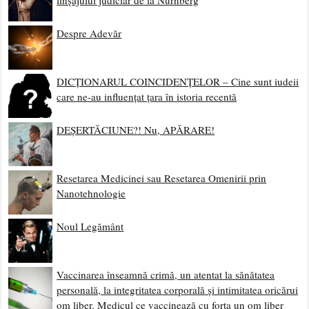
linșajului judiciar de la Nurnberg
Despre Adevăr
DICȚIONARUL COINCIDENȚELOR – Cine sunt iudeii
care ne-au influențat țara în istoria recentă
DEȘERTĂCIUNE?! Nu, APĂRARE!
Resetarea Medicinei sau Resetarea Omenirii prin
Nanotehnologie
Noul Legământ
Vaccinarea înseamnă crimă, un atentat la sănătatea
personală, la integritatea corporală și intimitatea oricărui
om liber. Medicul ce vaccinează cu forța un om liber