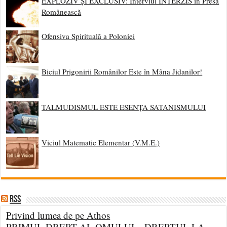
EXPLOZIV ȘI EXCLUSIV: Interviul INTERZIS în Presa
Românească
Ofensiva Spirituală a Poloniei
Biciul Prigonirii Românilor Este în Mâna Jidanilor!
TALMUDISMUL ESTE ESENȚA SATANISMULUI
Viciul Matematic Elementar (V.M.E.)
RSS
Privind lumea de pe Athos
PRIMUL DREPT AL OMULUI – DREPTUL LA