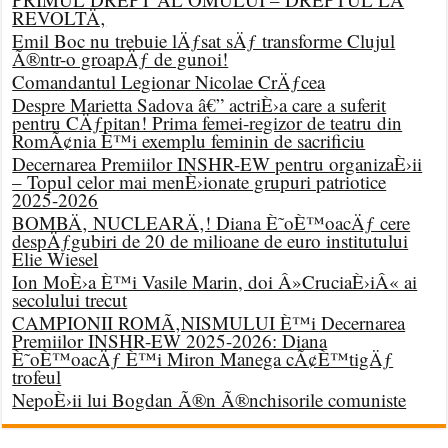
REVOLTÄ‚
Emil Boc nu trebuie lÄƒsat sÄƒ transforme Clujul
Ã®ntr-o groapÄƒ de gunoi!
Comandantul Legionar Nicolae CrÄƒcea
Despre Marietta Sadova â€” actriÈ›a care a suferit
pentru CÄƒpitan! Prima femei-regizor de teatru din
RomÃ¢nia È™i exemplu feminin de sacrificiu
Decernarea Premiilor INSHR-EW pentru organizaÈ›ii
– Topul celor mai menÈ›ionate grupuri patriotice
2025-2026
BOMBÄ‚ NUCLEARÄ‚! Diana È˜oÈ™oacÄƒ cere
despÄƒgubiri de 20 de milioane de euro institutului
Elie Wiesel
Ion MoÈ›a È™i Vasile Marin, doi Â»CruciaÈ›iÂ« ai
secolului trecut
CAMPIONII ROMÃ‚NISMULUI È™i Decernarea
Premiilor INSHR-EW 2025-2026: Diana
È˜oÈ™oacÄƒ È™i Miron Manega cÃ¢È™tigÄƒ
trofeul
NepoÈ›ii lui Bogdan Ã®n Ã®nchisorile comuniste