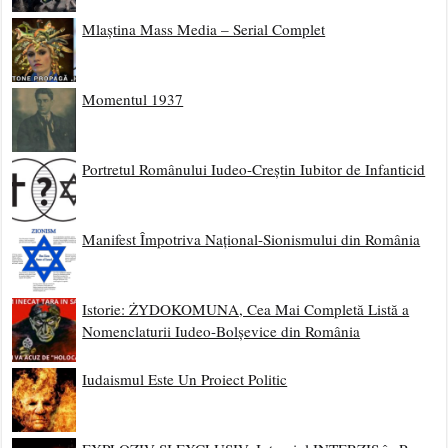
Mlaștina Mass Media – Serial Complet
Momentul 1937
Portretul Românului Iudeo-Creștin Iubitor de Infanticid
Manifest Împotriva Național-Sionismului din România
Istorie: ŻYDOKOMUNA, Cea Mai Completă Listă a
Nomenclaturii Iudeo-Bolșevice din România
Iudaismul Este Un Proiect Politic