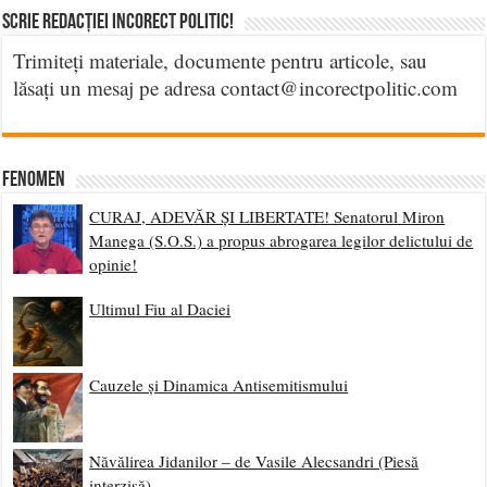
Scrie Redacției Incorect Politic!
Trimiteți materiale, documente pentru articole, sau
lăsați un mesaj pe adresa contact@incorectpolitic.com
Fenomen
CURAJ, ADEVĂR ȘI LIBERTATE! Senatorul Miron
Manega (S.O.S.) a propus abrogarea legilor delictului de
opinie!
Ultimul Fiu al Daciei
Cauzele și Dinamica Antisemitismului
Năvălirea Jidanilor – de Vasile Alecsandri (Piesă
interzisă)