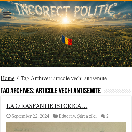
Home
/
Tag Archives: articole vechi antisemite
Tag Archives:
articole vechi antisemite
LA O RĂSPÂNTIE ISTORICĂ…
September 22, 2024
Educativ
,
Știrea zilei
2