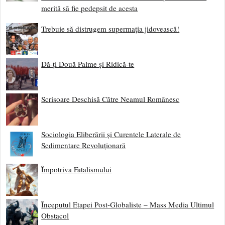
merită să fie pedepsit de acesta
Trebuie să distrugem supermația jidovească!
Dă-ți Două Palme și Ridică-te
Scrisoare Deschisă Către Neamul Românesc
Sociologia Eliberării și Curentele Laterale de
Sedimentare Revoluționară
Împotriva Fatalismului
Începutul Etapei Post-Globaliste – Mass Media Ultimul
Obstacol