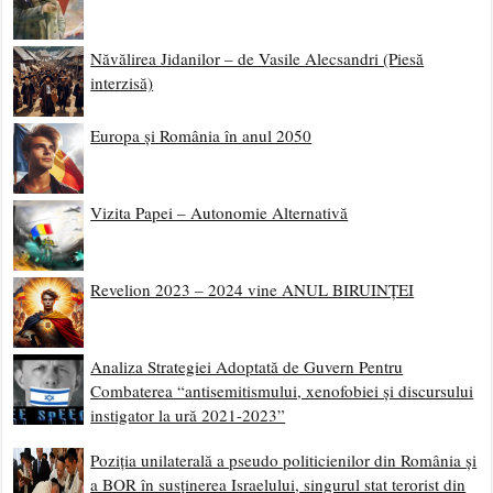
Năvălirea Jidanilor – de Vasile Alecsandri (Piesă
interzisă)
Europa și România în anul 2050
Vizita Papei – Autonomie Alternativă
Revelion 2023 – 2024 vine ANUL BIRUINȚEI
Analiza Strategiei Adoptată de Guvern Pentru
Combaterea “antisemitismului, xenofobiei și discursului
instigator la ură 2021-2023”
Poziția unilaterală a pseudo politicienilor din România și
a BOR în susținerea Israelului, singurul stat terorist din