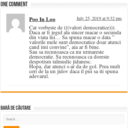
One comment
Poo In Loo
July 25, 2019 at 9:32 pm
Cat vorbeste de (((valori democratice))).
Daca ar fi jegul ala sincer macar o secunda
din viata lui… Sa spuna macar o data ”
valorile mele sunt democratice doar atunci
cand imi convine”, aia ar fi bine.
Sau sa recunoasca ca nu urmareste
democratie. Sa recunoasca ca doreste
despotism talmudic jidanesc.
Hopa, dar atunci s-ar da de gol. Prea mult
ceri de la un jidov daca il pui sa iti spuna
adevarul.
BARĂ DE CĂUTARE