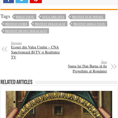
Tags
MIHAI TOCIU
NOUA DREAPTA
PROTEST ELIE WIESEL
PROTEST EVREI
PROTEST HOLOCAUST
PROTEST MIHAI TOCIU
PROTEST MUZEU HOLOCAUST
Previous
Ecouri din Valea Uzului – CNA
Sancționează B1TV și Realitatea
TV
Next
Șansa lui Dan Barna să fie
Președinte al României
Related Articles