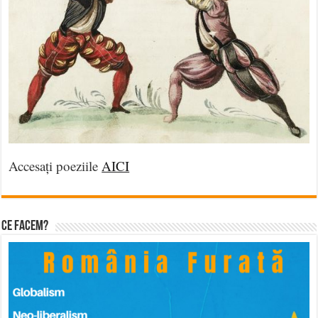
Accesați poeziile
AICI
Ce facem?