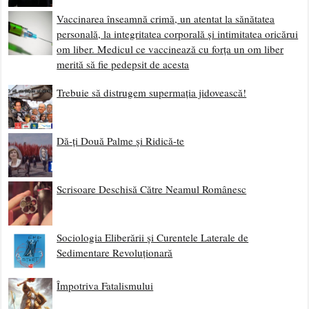
Vaccinarea înseamnă crimă, un atentat la sănătatea
personală, la integritatea corporală și intimitatea oricărui
om liber. Medicul ce vaccinează cu forța un om liber
merită să fie pedepsit de acesta
Trebuie să distrugem supermația jidovească!
Dă-ți Două Palme și Ridică-te
Scrisoare Deschisă Către Neamul Românesc
Sociologia Eliberării și Curentele Laterale de
Sedimentare Revoluționară
Împotriva Fatalismului