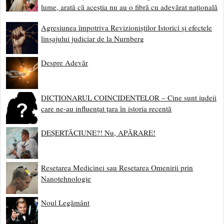
lume, arată că aceștia nu au o fibră cu adevărat națională
Agresiunea împotriva Revizioniștilor Istorici și efectele
linșajului judiciar de la Nurnberg
Despre Adevăr
DICȚIONARUL COINCIDENȚELOR – Cine sunt iudeii
care ne-au influențat țara în istoria recentă
DEȘERTĂCIUNE?! Nu, APĂRARE!
Resetarea Medicinei sau Resetarea Omenirii prin
Nanotehnologie
Noul Legământ