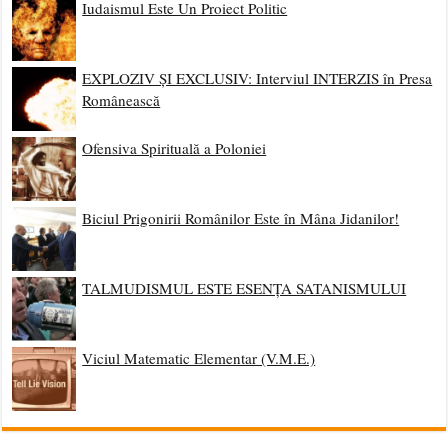
Iudaismul Este Un Proiect Politic
EXPLOZIV ȘI EXCLUSIV: Interviul INTERZIS în Presa
Românească
Ofensiva Spirituală a Poloniei
Biciul Prigonirii Românilor Este în Mâna Jidanilor!
TALMUDISMUL ESTE ESENȚA SATANISMULUI
Viciul Matematic Elementar (V.M.E.)