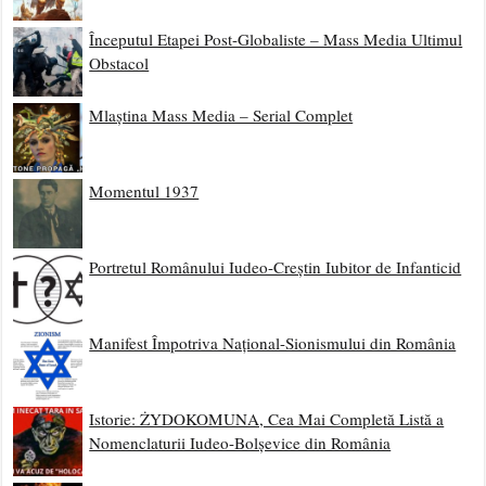
Începutul Etapei Post-Globaliste – Mass Media Ultimul
Obstacol
Mlaștina Mass Media – Serial Complet
Momentul 1937
Portretul Românului Iudeo-Creștin Iubitor de Infanticid
Manifest Împotriva Național-Sionismului din România
Istorie: ŻYDOKOMUNA, Cea Mai Completă Listă a
Nomenclaturii Iudeo-Bolșevice din România