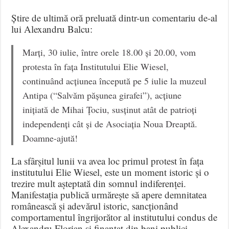
Știre de ultimă oră preluată dintr-un comentariu de-al
lui Alexandru Balcu:
Marți, 30 iulie, între orele 18.00 și 20.00, vom
protesta în fața Institutului Elie Wiesel,
continuând acțiunea începută pe 5 iulie la muzeul
Antipa (“Salvăm pășunea girafei”), acțiune
inițiată de Mihai Țociu, susținut atât de patrioți
independenți cât și de Asociația Noua Dreaptă.
Doamne-ajută!
La sfârșitul lunii va avea loc primul protest în fața
institutului Elie Wiesel, este un moment istoric și o
trezire mult așteptată din somnul indiferenței.
Manifestația publică urmărește să apere demnitatea
românească și adevărul istoric, sancționând
comportamentul îngrijorător al institutului condus de
Alexandru Florian și finanțat din bani publici.