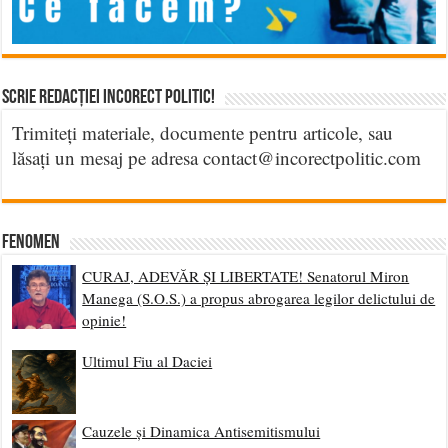
Scrie Redacției Incorect Politic!
Trimiteți materiale, documente pentru articole, sau
lăsați un mesaj pe adresa contact@incorectpolitic.com
Fenomen
CURAJ, ADEVĂR ȘI LIBERTATE! Senatorul Miron
Manega (S.O.S.) a propus abrogarea legilor delictului de
opinie!
Ultimul Fiu al Daciei
Cauzele și Dinamica Antisemitismului