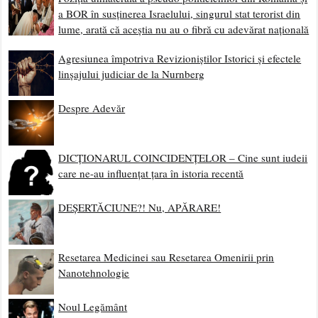
a BOR în susținerea Israelului, singurul stat terorist din
lume, arată că aceștia nu au o fibră cu adevărat națională
Agresiunea împotriva Revizioniștilor Istorici și efectele
linșajului judiciar de la Nurnberg
Despre Adevăr
DICȚIONARUL COINCIDENȚELOR – Cine sunt iudeii
care ne-au influențat țara în istoria recentă
DEȘERTĂCIUNE?! Nu, APĂRARE!
Resetarea Medicinei sau Resetarea Omenirii prin
Nanotehnologie
Noul Legământ