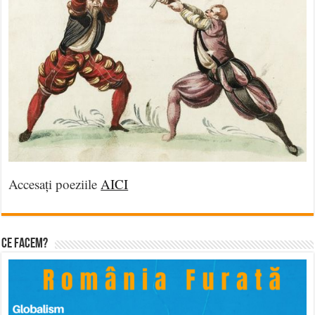
Accesați poeziile
AICI
Ce facem?