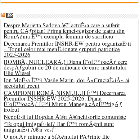
RSS
Despre Marietta Sadova â€” actriÈ›a care a suferit
pentru CÄƒpitan! Prima femei-regizor de teatru din
RomÃ¢nia È™i exemplu feminin de sacrificiu
Decernarea Premiilor INSHR-EW pentru organizaÈ›ii
– Topul celor mai menÈ›ionate grupuri patriotice
2025-2026
BOMBÄ‚ NUCLEARÄ‚! Diana È˜oÈ™oacÄƒ cere
despÄƒgubiri de 20 de milioane de euro institutului
Elie Wiesel
Ion MoÈ›a È™i Vasile Marin, doi Â»CruciaÈ›iÂ« ai
secolului trecut
CAMPIONII ROMÃ‚NISMULUI È™i Decernarea
Premiilor INSHR-EW 2025-2026: Diana
È˜oÈ™oacÄƒ È™i Miron Manega cÃ¢È™tigÄƒ
trofeul
NepoÈ›ii lui Bogdan Ã®n Ã®nchisorile comuniste
“Te opui imigraÈ›iei? Dar È™i romÃ¢nii sunt
imigranÈ›i Ã®n vest”
O nouÄƒ minune a SfÃ¢ntului PÄƒrinte Ilie