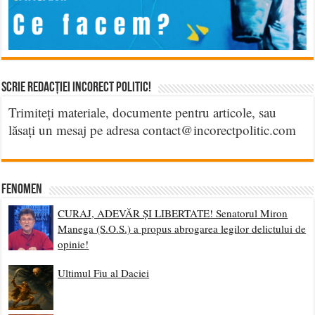
Scrie Redacției Incorect Politic!
Trimiteți materiale, documente pentru articole, sau
lăsați un mesaj pe adresa contact@incorectpolitic.com
Fenomen
CURAJ, ADEVĂR ȘI LIBERTATE! Senatorul Miron
Manega (S.O.S.) a propus abrogarea legilor delictului de
opinie!
Ultimul Fiu al Daciei