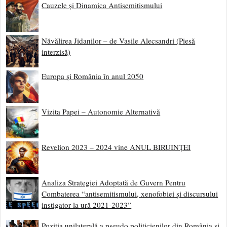
Cauzele și Dinamica Antisemitismului
Năvălirea Jidanilor – de Vasile Alecsandri (Piesă
interzisă)
Europa și România în anul 2050
Vizita Papei – Autonomie Alternativă
Revelion 2023 – 2024 vine ANUL BIRUINȚEI
Analiza Strategiei Adoptată de Guvern Pentru
Combaterea “antisemitismului, xenofobiei și discursului
instigator la ură 2021-2023”
Poziția unilaterală a pseudo politicienilor din România și