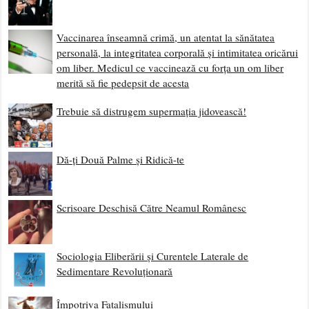
Vaccinarea înseamnă crimă, un atentat la sănătatea
personală, la integritatea corporală și intimitatea oricărui
om liber. Medicul ce vaccinează cu forța un om liber
merită să fie pedepsit de acesta
Trebuie să distrugem supermația jidovească!
Dă-ți Două Palme și Ridică-te
Scrisoare Deschisă Către Neamul Românesc
Sociologia Eliberării și Curentele Laterale de
Sedimentare Revoluționară
Împotriva Fatalismului