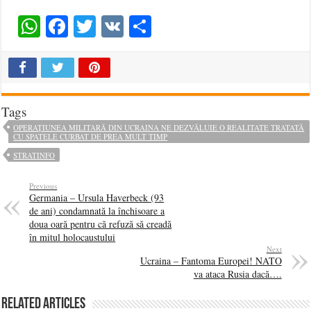
WhatsApp
Facebook
Twitter
VK
Share
Tags
OPERAȚIUNEA MILITARĂ DIN UCRAINA NE DEZVĂLUIE O REALITATE TRATATĂ
CU SPATELE CURBAT DE PREA MULT TIMP
STRATINFO
Previous
Germania – Ursula Haverbeck (93
de ani) condamnată la închisoare a
doua oară pentru că refuză să creadă
în mitul holocaustului
Next
Ucraina – Fantoma Europei! NATO
va ataca Rusia dacă….
Related Articles