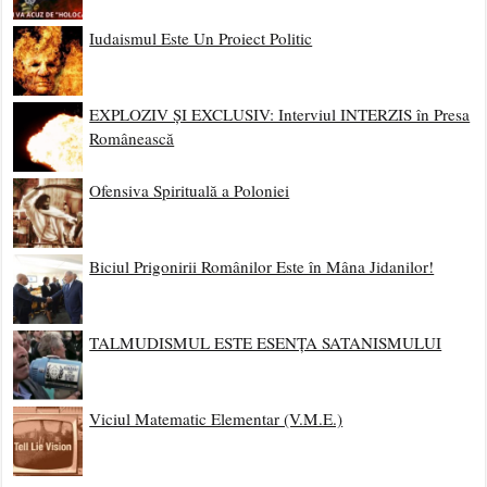
Iudaismul Este Un Proiect Politic
EXPLOZIV ȘI EXCLUSIV: Interviul INTERZIS în Presa
Românească
Ofensiva Spirituală a Poloniei
Biciul Prigonirii Românilor Este în Mâna Jidanilor!
TALMUDISMUL ESTE ESENȚA SATANISMULUI
Viciul Matematic Elementar (V.M.E.)