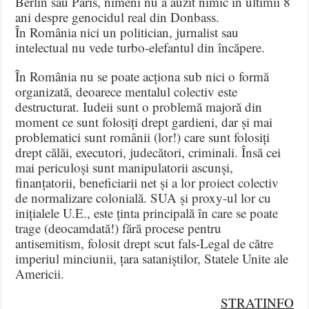
Berlin sau Paris, nimeni nu a auzit nimic în ultimii 8
ani despre genocidul real din Donbass.
În România nici un politician, jurnalist sau
intelectual nu vede turbo-elefantul din încăpere.
În România nu se poate acționa sub nici o formă
organizată, deoarece mentalul colectiv este
destructurat. Iudeii sunt o problemă majoră din
moment ce sunt folosiți drept gardieni, dar și mai
problematici sunt românii (lor!) care sunt folosiți
drept călăi, executori, judecători, criminali. Însă cei
mai periculoși sunt manipulatorii ascunși,
finanțatorii, beneficiarii net și a lor proiect colectiv
de normalizare colonială. SUA și proxy-ul lor cu
inițialele U.E., este ținta principală în care se poate
trage (deocamdată!) fără procese pentru
antisemitism, folosit drept scut fals-Legal de către
imperiul minciunii, țara sataniștilor, Statele Unite ale
Americii.
STRATINFO