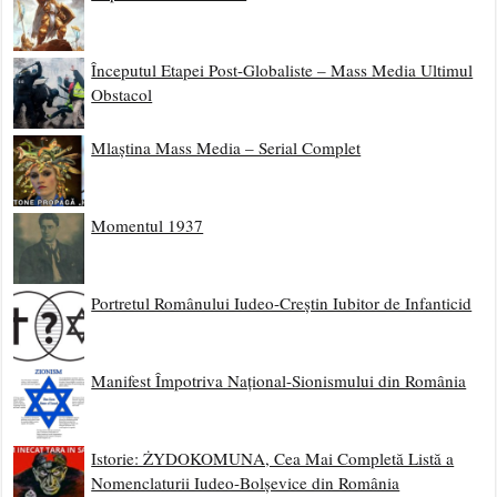
Începutul Etapei Post-Globaliste – Mass Media Ultimul
Obstacol
Mlaștina Mass Media – Serial Complet
Momentul 1937
Portretul Românului Iudeo-Creștin Iubitor de Infanticid
Manifest Împotriva Național-Sionismului din România
Istorie: ŻYDOKOMUNA, Cea Mai Completă Listă a
Nomenclaturii Iudeo-Bolșevice din România