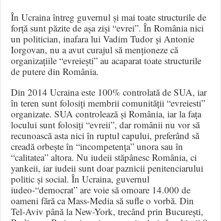
În Ucraina întreg guvernul și mai toate structurile de
forță sunt păzite de așa ziși “evrei”. În România nici
un politician, inafara lui Vadim Tudor și Antonie
Iorgovan, nu a avut curajul să menționeze că
organizațiile “evreiești” au acaparat toate structurile
de putere din România.
Din 2014 Ucraina este 100% controlată de SUA, iar
în teren sunt folosiți membrii comunității “evreiesti”
organizate. SUA controlează și România, iar la fața
locului sunt folosiți “evreii”, dar românii nu vor să
recunoască asta nici în ruptul capului, preferând să
creadă orbește în “incompetența” unora sau în
“calitatea” altora. Nu iudeii stăpânesc România, ci
yankeii, iar iudeii sunt doar paznicii penitenciarului
politic și social. În Ucraina, guvernul
iudeo-“democrat” are voie să omoare 14.000 de
oameni fără ca Mass-Media să sufle o vorbă. Din
Tel-Aviv până la New-York, trecând prin București,