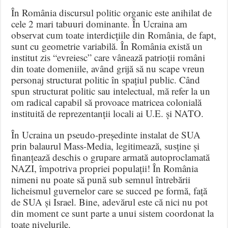
În România discursul politic organic este anihilat de
cele 2 mari tabuuri dominante. În Ucraina am
observat cum toate interdicțiile din România, de fapt,
sunt cu geometrie variabilă. În România există un
institut zis “evreiesc” care vânează patrioții români
din toate domeniile, având grijă să nu scape vreun
personaj structurat politic în spațiul public. Când
spun structurat politic sau intelectual, mă refer la un
om radical capabil să provoace matricea colonială
instituită de reprezentanții locali ai U.E. și NATO.
În Ucraina un pseudo-președinte instalat de SUA
prin balaurul Mass-Media, legitimează, susține și
finanțează deschis o grupare armată autoproclamată
NAZI, împotriva propriei populații! În România
nimeni nu poate să pună sub semnul întrebării
licheismul guvernelor care se succed pe formă, față
de SUA și Israel. Bine, adevărul este că nici nu pot
din moment ce sunt parte a unui sistem coordonat la
toate nivelurile.