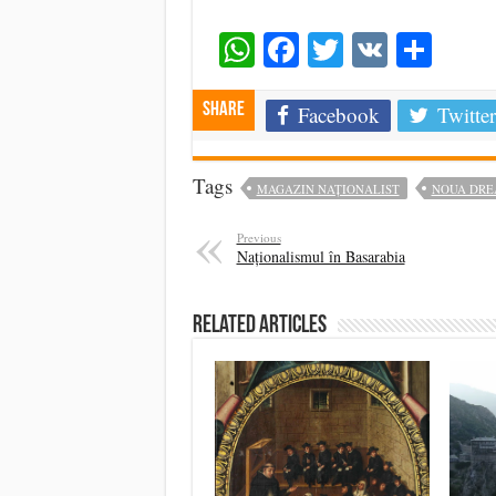
WhatsApp
Facebook
Twitter
VK
Shar
Share
Facebook
Twitter
Tags
MAGAZIN NAȚIONALIST
NOUA DRE
Previous
Naționalismul în Basarabia
Related Articles