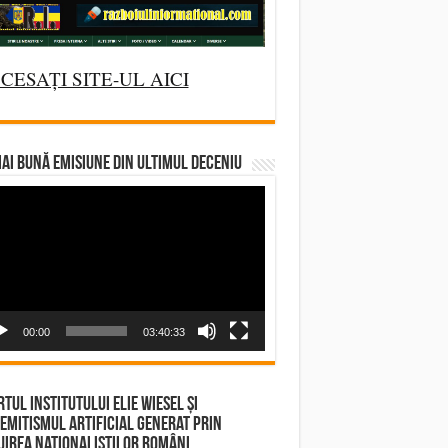
CESAȚI SITE-UL AICI
AI BUNĂ EMISIUNE DIN ULTIMUL DECENIU
deo
yer
00:00
03:40:33
tul Institutului Elie Wiesel și
emitismul Artificial Generat prin
irea Naționaliștilor Români