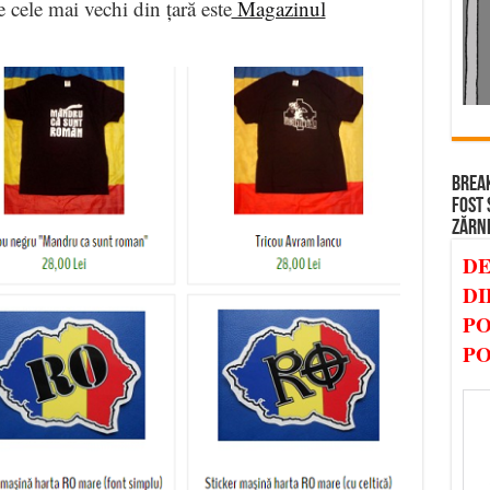
e cele mai vechi din țară este
Magazinul
BREAK
FOST 
ZĂRN
DE
DI
PO
PO