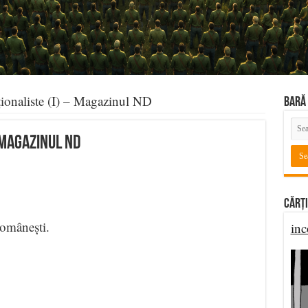
ionaliste (I) – Magazinul ND
BARĂ 
 Magazinul ND
Cărți
omânești.
inc