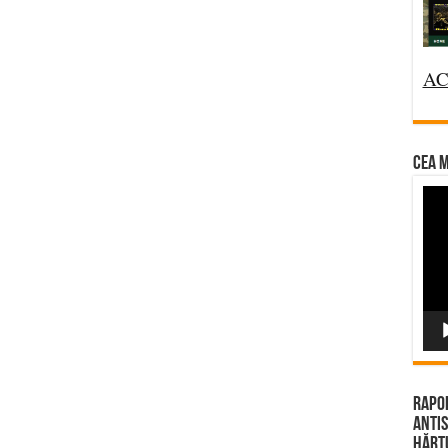
AC
CEA M
Vi
Pla
Rapor
Antis
Hărțu