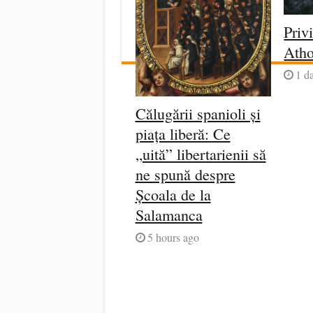
Priv
Ath
1 d
Călugării spanioli și
piața liberă: Ce
„uită” libertarienii să
ne spună despre
Școala de la
Salamanca
5 hours ago