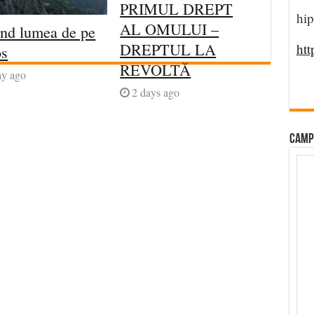
PRIMUL DREPT
hip
AL OMULUI –
ind lumea de pe
DREPTUL LA
htt
os
REVOLTĂ
ay ago
2 days ago
CAMP