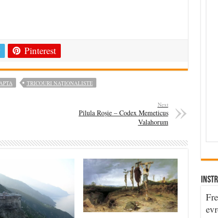
e
Pinterest
APTA
TRICOURI NAȚIONALISTE
Next
Pilula Roșie – Codex Memeticus
Valahorum
INSTR
Fre
evr