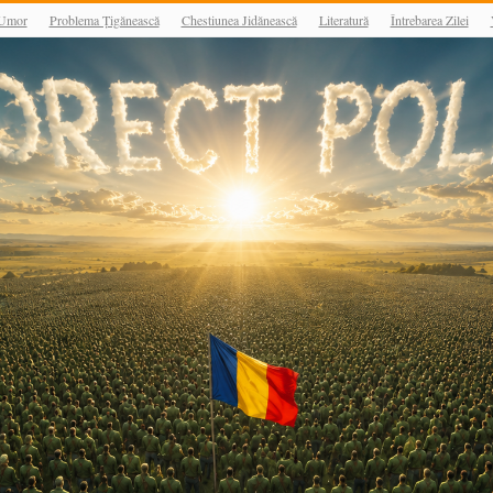
Umor
Problema Țigănească
Chestiunea Jidănească
Literatură
Întrebarea Zilei