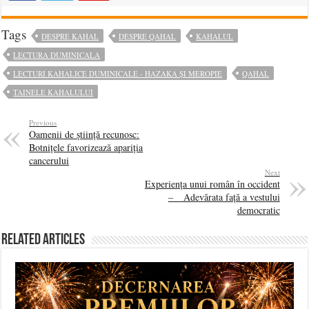
Tags
DESPRE KAHAL
DESPRE QAHAL
KAHALUL
LECTURA DUMINICALA
LECTURI KAHALICE DUMINICALE - HAZAKA ȘI MEROPIE
QAHAL
TAINELE KAHALULUI
Previous
Oamenii de știință recunosc:
Botnițele favorizează apariția
cancerului
Next
Experiența unui român în occident
– Adevărata față a vestului
democratic
Related Articles