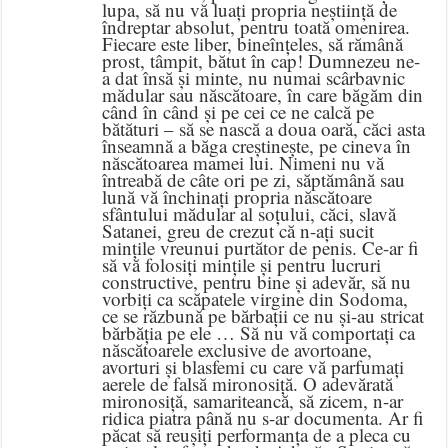
lupa, să nu vă luați propria neștiință de
îndreptar absolut, pentru toată omenirea.
Fiecare este liber, bineînțeles, să rămână
prost, tâmpit, bătut în cap! Dumnezeu ne-
a dat însă și minte, nu numai scârbavnic
mădular sau născătoare, în care băgăm din
când în când și pe cei ce ne calcă pe
bătături – să se nască a doua oară, căci asta
înseamnă a băga creștinește, pe cineva în
născătoarea mamei lui. Nimeni nu vă
întreabă de câte ori pe zi, săptămână sau
lună vă închinați propria născătoare
sfântului mădular al soțului, căci, slavă
Satanei, greu de crezut că n-ați sucit
mințile vreunui purtător de penis. Ce-ar fi
să vă folosiți mințile și pentru lucruri
constructive, pentru bine și adevăr, să nu
vorbiți ca scăpatele virgine din Sodoma,
ce se răzbună pe bărbații ce nu și-au stricat
bărbăția pe ele … Să nu vă comportați ca
născătoarele exclusive de avortoane,
avorturi și blasfemi cu care vă parfumați
aerele de falsă mironosiță. O adevărată
mironosiță, samariteancă, să zicem, n-ar
ridica piatra până nu s-ar documenta. Ar fi
păcat să reușiți performanța de a pleca cu