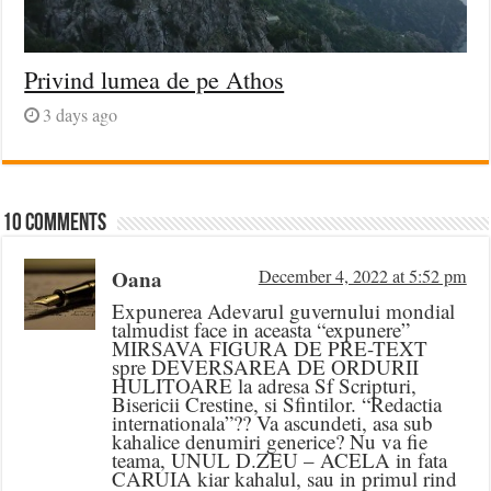
Privind lumea de pe Athos
3 days ago
10 comments
Oana
December 4, 2022 at 5:52 pm
Expunerea Adevarul guvernului mondial
talmudist face in aceasta “expunere”
MIRSAVA FIGURA DE PRE-TEXT
spre DEVERSAREA DE ORDURII
HULITOARE la adresa Sf Scripturi,
Bisericii Crestine, si Sfintilor. “Redactia
internationala”?? Va ascundeti, asa sub
kahalice denumiri generice? Nu va fie
teama, UNUL D.ZEU – ACELA in fata
CARUIA kiar kahalul, sau in primul rind