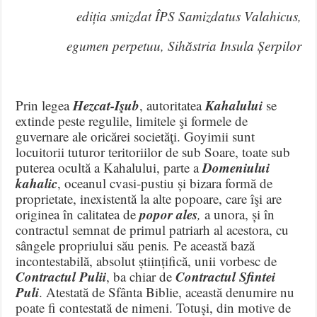
ediția smizdat ÎPS Samizdatus Valahicus,
egumen perpetuu, Sihăstria Insula Șerpilor
Hezcat-Işub
Kahalului
Prin legea
, autoritatea
se
extinde peste regulile, limitele şi formele de
guvernare ale oricărei societăţi. Goyimii sunt
locuitorii tuturor teritoriilor de sub Soare, toate sub
Domeniului
puterea ocultă a Kahalului, parte a
kahalic
, oceanul cvasi-pustiu și bizara formă de
proprie
tate, inexistentă la alte popoare, care îşi are
popor ales
originea în cali
tatea de
,
a unora, și în
contractul semnat de primul patriarh al acestora, cu
sângele propriului său penis
.
Pe această bază
incontestabilă, absolut științifică, unii vorbesc de
Contractul Pulii
Contractul Sfintei
, ba chiar de
Puli
. Atestată de Sfânta Biblie, această denumire nu
poate fi contestată de nimeni. Totuși, din motive de