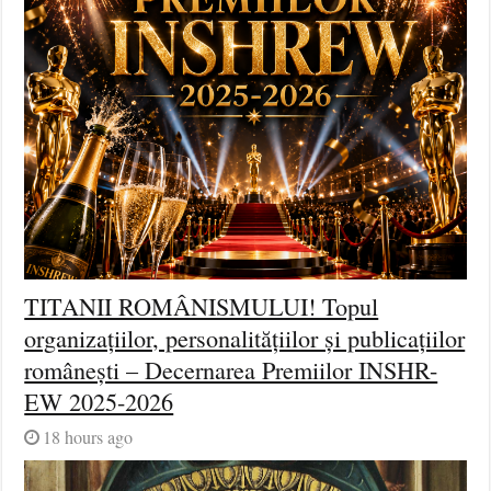
TITANII ROMÂNISMULUI! Topul
organizațiilor, personalitățiilor și publicațiilor
românești – Decernarea Premiilor INSHR-
EW 2025-2026
18 hours ago