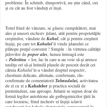
probleme. În schimb, dimpotrivă, nu știu când, cui
și cu cât au fost vânduți ei înșii.
Totul fiind de vânzare, se găsesc cumpărători, mai
ales și uneori exclusiv jidani, atât pentru proprietăţile
Kahal
creşti
nilor, vândute de
, cât şi pentru creş­tinii
Kahalul
înşişi, pe care tot
îi vinde jdanului ce
plăteşte preţul convenit ! Simplu : în virtutea calităţii
popor ales
jidovilor de
, lumea întreagă este
P
alestina
«
» lor, lac în care n-au voie să-şi arunce
undița ori să-și întindă plasele de pescuit decât cei
căruia
Kahalul
le-a vândut dreptul respectiv,
chestiuni delicate, afirmate, confirmate, răs-
Talmudului,
confirmate de comentatorii
activitatea
Kahalelor
de zi cu zi a
și practica socială de
pretutindeni, sau aproape. Jidanii se supun doar de
formă legilor autohtone ale getbegetnicilor ţării în
care locuiesc, fiind inclusiv ei înșiși sclavii
conducerii lor kahalo-dictatoriale, reprezentată în