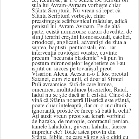
sula lui Avram-Avraam vorbește chiar
Sfânta Scriptură. Nu vreau să repet că
Sfânta Scriptură vorbește, chiar
preasfințește scârbavnicul mădular, adică
penisul lui Avram-Avraam. Pe de altă
parte, există numeroase cazuri dovedite, de
sfinți ierarhi creștini homosexuali, catolici,
ortodocși, anglicani, adventiști de ziua a
șaptea, baptiști, penticostali, etc., iar
intervenția cuvioșiei voastre, cuvinte
precum ”necurata blasfemie” vă pun în
postura mironosițelor legebetiste ce l-au
ispitit cu succes pe tovarășul preot
Visarion Alexa. Acesta n-o fi fost preotul
Satanei, cum zic unii, ci doar al Sfintei
Puli avraamice, fără de care lumea,
omenirea, multitudinea bisericilor, Raiul,
Iadul nu se știe dacă ar fi existat. Cine-i de
vină că Sfânta noastră Biserică este sfântă,
poate chiar înțeleaptă, dar cu o incultură,
ignoranță, prostie ce încep să bată la ochi?
Ați auzit vreun preot sau ierarh vorbind
de hazaka, de meropie, contractul penian,
tainele kahalului, guvern kahalic, tăierea
împrejur etc? Toate astea provin din
Sfânta Biblie, pe care vă rog să o citiți cu