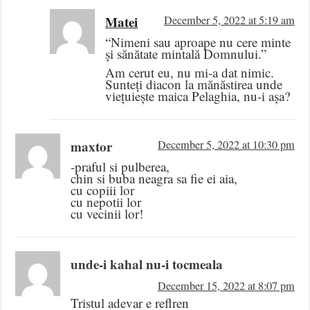
Matei
December 5, 2022 at 5:19 am
“Nimeni sau aproape nu cere minte
și sănătate mintală Domnului.”
Am cerut eu, nu mi-a dat nimic.
Sunteți diacon la mănăstirea unde
viețuiește maica Pelaghia, nu-i așa?
maxtor
December 5, 2022 at 10:30 pm
-praful si pulberea,
chin si buba neagra sa fie ei aia,
cu copiii lor
cu nepotii lor
cu vecinii lor!
unde-i kahal nu-i tocmeala
December 15, 2022 at 8:07 pm
Tristul adevar e reflren