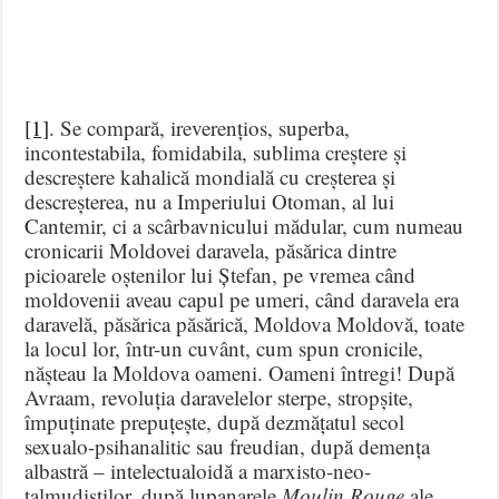
[1]
. Se compară, ireverențios, superba,
incontestabila, fomidabila, sublima creștere și
descreștere kahalică mondială cu creșterea și
descreșterea, nu a Imperiului Otoman, al lui
Cantemir, ci a scârbavnicului mădular, cum numeau
cronicarii Moldovei daravela, păsărica dintre
picioarele oștenilor lui Ștefan, pe vremea când
moldovenii aveau capul pe umeri, când daravela era
daravelă, păsărica păsărică, Moldova Moldovă, toate
la locul lor, într-un cuvânt, cum spun cronicile,
nășteau la Moldova oameni. Oameni întregi! După
Avraam, revoluția daravelelor sterpe, stropșite,
împuținate prepuțește, după dezmățatul secol
sexualo-psihanalitic sau freudian, după demența
albastră – intelectualoidă a marxisto-neo-
talmudiștilor, după lupanarele
Moulin Rouge
ale