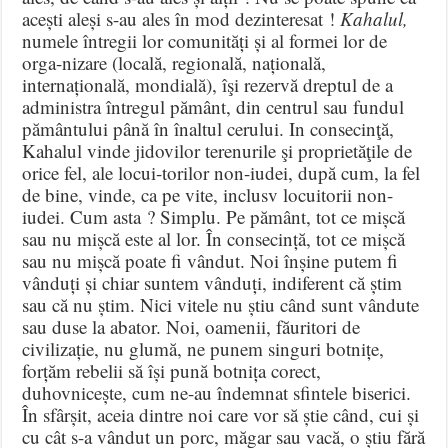
acești aleși s-au ales în mod dezin­teresat !
Kahalul,
numele întregii lor comunități și al formei lor de
orga-nizare (locală, regională, națională,
internațională, mondială), îşi rezervă dreptul de a
administra întregul pământ, din centrul sau fundul
pământului până în înaltul cerului. In consecinţă,
Kahalul vinde jidovilor tere
nurile şi proprietăţile de
orice fel, ale locui-torilor non-iudei, după cum, la fel
de bine, vinde, ca pe vite, inclusv locuitorii non-
iudei. Cum asta ? Simplu. Pe pământ, tot ce mișcă
sau nu mișcă este al lor. În consecință, tot ce mișcă
sau nu mișcă poate fi vândut. Noi înșine putem fi
vânduți și chiar suntem vânduți, indiferent că știm
sau că nu știm. Nici vitele nu știu când sunt vândute
sau duse la abator. Noi, oamenii, făuritori de
civilizație, nu glumă, ne punem singuri botnițe,
forțăm rebelii să își pună botnița corect,
duhovnicește, cum ne-au îndemnat sfintele biserici.
În sfârșit, aceia dintre noi care vor să știe când, cui și
cu cât s-a vândut un porc, măgar sau vacă, o știu fără