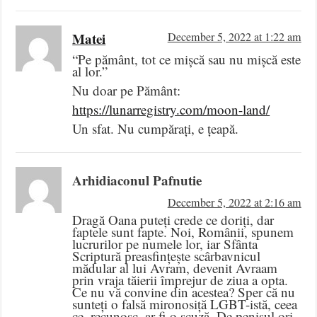
Matei
December 5, 2022 at 1:22 am
“Pe pământ, tot ce mișcă sau nu mișcă este
al lor.”
Nu doar pe Pământ:
https://lunarregistry.com/moon-land/
Un sfat. Nu cumpărați, e țeapă.
Arhidiaconul Pafnutie
December 5, 2022 at 2:16 am
Dragă Oana puteți crede ce doriți, dar
faptele sunt fapte. Noi, Românii, spunem
lucrurilor pe numele lor, iar Sfânta
Scriptură preasfințește scârbavnicul
mădular al lui Avram, devenit Avraam
prin vraja tăierii împrejur de ziua a opta.
Ce nu vă convine din acestea? Sper că nu
sunteți o falsă mironosiță LGBT-istă, ceea
ce, recunosc, ar fi o scuză. De penisul ori