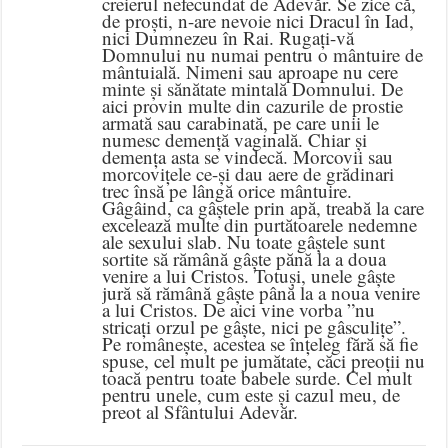
creierul nefecundat de Adevăr. Se zice că,
de proști, n-are nevoie nici Dracul în Iad,
nici Dumnezeu în Rai. Rugați-vă
Domnului nu numai pentru o mântuire de
mântuială. Nimeni sau aproape nu cere
minte și sănătate mintală Domnului. De
aici provin multe din cazurile de prostie
armată sau carabinată, pe care unii le
numesc demență vaginală. Chiar și
demența asta se vindecă. Morcovii sau
morcovițele ce-și dau aere de grădinari
trec însă pe lângă orice mântuire.
Gâgâind, ca gâștele prin apă, treabă la care
excelează multe din purtătoarele nedemne
ale sexului slab. Nu toate gâștele sunt
sortite să rămână gâște pănă la a doua
venire a lui Cristos. Totuși, unele gâște
jură să rămână gâște până la a noua venire
a lui Cristos. De aici vine vorba ”nu
stricați orzul pe gâște, nici pe gâsculițe”.
Pe românește, acestea se înțeleg fără să fie
spuse, cel mult pe jumătate, căci preoții nu
toacă pentru toate babele surde. Cel mult
pentru unele, cum este și cazul meu, de
preot al Sfântului Adevăr.