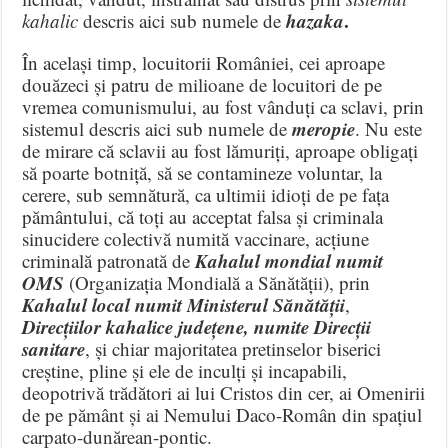
hazaka
.
kahalic
descris aici sub numele de
În același timp, locuitorii României, cei aproape
douăzeci și patru de milioane de locuitori de pe
vremea comunismului, au fost vânduți ca sclavi, prin
meropie
sistemul descris aici sub numele de
. Nu este
de mirare că sclavii au fost lămuriți, aproape obligați
să poarte botniță, să se contamineze voluntar, la
cerere, sub semnătură, ca ultimii idioți de pe fața
pământului, că toți au acceptat falsa și criminala
sinucidere colectivă numită vaccinare, acțiune
Kahalul mondial numit
criminală patronată de
OMS
(Organizația Mondială a Sănătății), prin
Kahalul local numit Ministerul Sănătății
,
Direcțiilor kahalice județene, numite Direcții
sanitare
, și chiar majoritatea pretinselor biserici
creștine, pline și ele de inculți și incapabili,
deopotrivă trădători ai lui Cristos din cer, ai Omenirii
de pe pământ și ai Nemului Daco-Român din spațiul
carpato-dunărean-pontic.