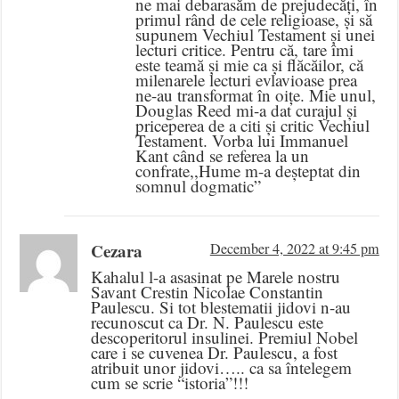
ne mai debarasăm de prejudecăți, în
primul rând de cele religioase, și să
supunem Vechiul Testament și unei
lecturi critice. Pentru că, tare îmi
este teamă și mie ca și flăcăilor, că
milenarele lecturi evlavioase prea
ne-au transformat în oițe. Mie unul,
Douglas Reed mi-a dat curajul și
priceperea de a citi și critic Vechiul
Testament. Vorba lui Immanuel
Kant când se referea la un
confrate,,Hume m-a deșteptat din
somnul dogmatic”
Cezara
December 4, 2022 at 9:45 pm
Kahalul l-a asasinat pe Marele nostru
Savant Crestin Nicolae Constantin
Paulescu. Si tot blestematii jidovi n-au
recunoscut ca Dr. N. Paulescu este
descoperitorul insulinei. Premiul Nobel
care i se cuvenea Dr. Paulescu, a fost
atribuit unor jidovi….. ca sa întelegem
cum se scrie “istoria”!!!