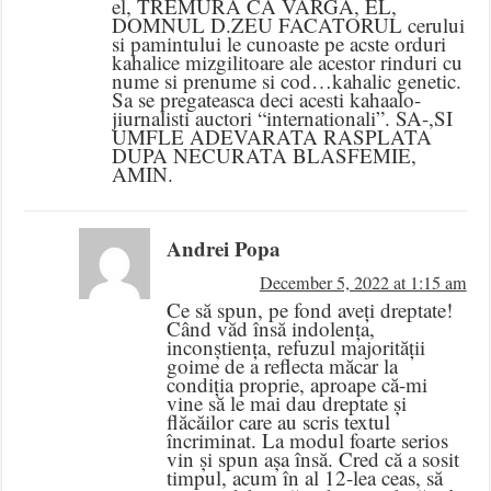
el, TREMURA CA VARGA, EL,
DOMNUL D.ZEU FACATORUL cerului
si pamintului le cunoaste pe acste orduri
kahalice mizgilitoare ale acestor rinduri cu
nume si prenume si cod…kahalic genetic.
Sa se pregateasca deci acesti kahaalo-
jiurnalisti auctori “internationali”. SA-,SI
UMFLE ADEVARATA RASPLATA
DUPA NECURATA BLASFEMIE,
AMIN.
Andrei Popa
December 5, 2022 at 1:15 am
Ce să spun, pe fond aveți dreptate!
Când văd însă indolența,
inconștiența, refuzul majorității
goime de a reflecta măcar la
condiția proprie, aproape că-mi
vine să le mai dau dreptate și
flăcăilor care au scris textul
încriminat. La modul foarte serios
vin și spun așa însă. Cred că a sosit
timpul, acum în al 12-lea ceas, să