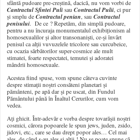
sfântă pudoare pre-creștină, dacică, nu vom vorbi de
Cantractul Sfintei Puli
Contractul Pulii
sau
, ci pur
Contractul penian
Contractul
și smplu de
, sau
penisului
.
De ce ? Repetăm, din simplă pudoare,
pentru a nu încuraja monumentalul exhibiționism al
homosexualilor și altor transonaniști, ce-și învârt
penisul ca alții vuvuzelele tricolore sau curcubeice,
cu ocazia sărbătorilor super-cosmice ale mult
stimatei, foarte respectatei, temutei și adoratei
mândrii homosexuale.
Acestea fiind spuse, vom spune câteva cuvinte
despre stimații noștri consăteni planetari și
pământeni, pe apă dar și pe uscat, din Fundul
Pământului până în Înaltul Cerurilor, cum vom
vedea.
Ați ghicit. Într-adevăr e vorba despre tovarășii noștri
cosmici, cărora popoarele le spun jews, juden, zsido,
jidovi, etc., care se dau drept popor ales… Cel mai
ales, de când s-au ales și alții ! Nu se poate spune că