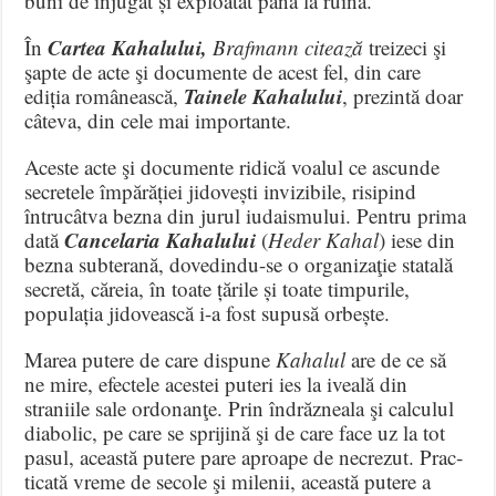
buni de înjugat și exploatat până la ruină.
Cartea Kahalului,
În
Brafmann citează
treizeci şi
şapte de acte şi docu­mente de acest fel, din care
Tainele Kahalului
ediția românească,
, prezintă doar
câteva, din cele mai importante.
Aceste acte şi documente ridică voalul ce ascunde
secretele împărăției jidovești invizibile, risipind
întrucâtva bezna din jurul iudaismului. Pentru prima
Cancelaria
Kahalului
dată
(
Heder Kahal
) iese din
bezna subterană, dovedindu-se o organi­zaţie sta­tală
secretă, căreia, în toate țările și toate timpurile,
populația jidovească i-a fost supusă orbește.
Marea putere de care dispune
Kahalul
are de ce să
ne mire, efectele acestei puteri ies la iveală din
straniile sale ordonanţe. Prin îndrăzneala şi calculul
diabolic, pe care se sprijină şi de care face uz la tot
pasul, această putere pare aproape de necrezut. Prac­
ticată vreme de secole şi milenii, această putere a