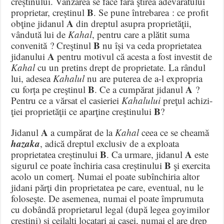
creștinului. Vânzarea se face fără ştirea adevăratului
B
propri
etar, creștinul
. Se pune întrebarea : ce profit
A
obţine jidanul
din drep­tul asupra proprietăţii,
vândută lui de
Kahal
, pentru care a plătit suma
B
convenită ? Creştinul
nu își va ceda proprietatea
A
jidanului
pentru motivul că acesta a fost investit de
Kahal
cu un pre
tins drept de propri
etate. La rândul
lui, adesea
Kahalul
nu are puterea de a-l expropria
B
A
cu forța pe creştinul
. Ce a cumpărat jidanul
?
Pentru ce a vărsat el casieriei
Kahalului
preţul achizi­
B
ţiei proprietăţii ce aparţine creştinului
?
A
Jidanul
a cumpărat de la
Kahal
ceea ce se cheamă
hazaka
, adică dreptul exclusiv de a exploata
B
A
proprietatea creștinului
. Ca urmare, jidanul
este
B
sigurul ce poate închiria casa creștinului
şi exercita
acolo un comerţ. Numai el poate sub­închiria altor
jidani părţi din propri­etatea pe care, eventual, nu le
foloseşte. De asemenea, numai el poate împru­muta
cu dobândă proprietarul legal (după legea goyimilor
creștini) şi ceilalţi locatari ai casei, numai el are drep