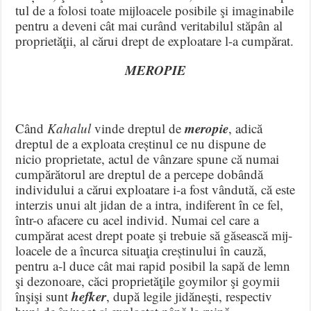
tul de a folosi toate mijloacele posibile şi imaginabile
pentru a deveni cât mai curând veritabilul stăpân al
proprietăţii, al cărui drept de exploatare l-a cumpărat.
MEROPIE
meropie
Când
Kahalul
vinde dreptul de
, adică
dreptul de a exploata creștinul ce nu dispune de
nicio pro­pri­etate, actul de vânzare spune că numai
cumpărătorul are dreptul de a percepe dobândă
individului a cărui exploatare i-a fost vândută, că este
interzis unui alt jidan de a intra, indiferent în ce fel,
într-o afacere cu acel individ. Numai cel care a
cumpărat acest drept poate şi trebuie să găsească mij­
loacele de a încurca situaţia creștinului în cauză,
pentru a-l duce cât mai rapid posibil la sapă de lemn
şi dezonoare, căci proprie­tăţile goymilor şi goymii
hefker
înşişi sunt
, după legile jidă­neşti, respectiv