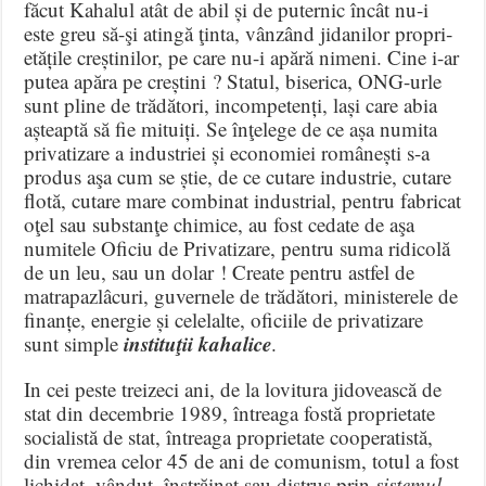
făcut Kahalul atât de abil și de puternic încât nu-i
este greu să-şi atingă ţinta, vânzând jidanilor propri­
etățile creștinilor, pe care nu-i apără nimeni. Cine i-ar
putea apăra pe creștini ? Statul, biserica, ONG-urle
sunt pline de trădători, incompetenți, lași care abia
așteaptă să fie mituiți. Se înţelege de ce așa numita
privatizare a industriei și economiei românești s-a
produs aşa cum se știe, de ce cutare industrie, cutare
flotă, cutare mare combinat indus­trial, pentru fabricat
oţel sau substanţe chimice, au fost cedate de aşa
numitele Oficiu de Privatizare, pentru suma ridicolă
de un leu, sau un dolar ! Create pentru astfel de
matrapazlâcuri, guvernele de trădători, ministerele de
finanțe, energie și celelalte, oficiile de privatizare
instituţii kahalice
sunt simple
.
In cei peste treizeci ani, de la lovitura jidovească de
stat din decembrie 1989, întreaga fostă proprietate
socialistă de stat, întreaga proprietate cooperatistă,
din vremea celor 45 de ani de comunism, totul a fost
lichidat, vândut, înstrăinat sau distrus prin
sistemul