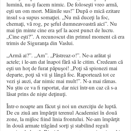
lumină, nu-ţi facem nimic. De foloseşti vreo armă,
eşti un om mort. Mâinile sus!” După o mică ezitare
insul s-a supus somaţiei. „Nu mă duceţi la foc,
chemaţi, vă rog, pe şeful dumneavoastră aici”. Nu
mai ţin minte cine era şef la acest punct de lucru.
„Cine eşti?”. A recunoscut din primul moment că era
trimis de Siguranţa din Vaslui.
„Armă ai?”. „Am”. „Păstreaz-o!”. Ne-a arătat şi
actele; i le-am dat înapoi fără să le citim. Credeam că
eşti un hoţ de furat păpuşoi! „Poţi să spionezi mai
departe, poţi să vii şi lângă foc. Raportează tot ce
vezi şi auzi, dar nimic mai mult!”. N-a mai rămas.
Nu ştiu ce va fi raportat, dar nici într-un caz că s-a
lăsat prins de nişte deţinuţi.
Într-o noapte am făcut şi noi un exerciţiu de luptă.
De cu ziuă am împărţit terenul Academiei în două
zone, la mijloc fiind linia frontului. Ne-am împărţit
în două armate trăgând sorţi şi stabilind reguli