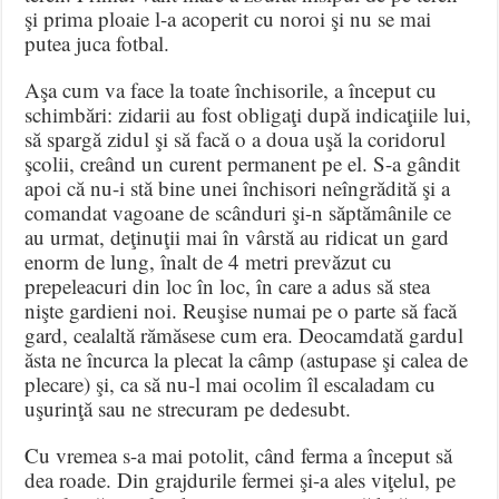
şi prima ploaie l-a acoperit cu noroi şi nu se mai
putea juca fotbal.
Aşa cum va face la toate închisorile, a început cu
schimbări: zidarii au fost obligaţi după indicaţiile lui,
să spargă zidul şi să facă o a doua uşă la coridorul
şcolii, creând un curent permanent pe el. S-a gândit
apoi că nu-i stă bine unei închisori neîngrădită şi a
comandat vagoane de scânduri şi-n săptămânile ce
au urmat, deţinuţii mai în vârstă au ridicat un gard
enorm de lung, înalt de 4 metri prevăzut cu
prepeleacuri din loc în loc, în care a adus să stea
nişte gardieni noi. Reuşise numai pe o parte să facă
gard, cealaltă rămăsese cum era. Deocamdată gardul
ăsta ne încurca la plecat la câmp (astupase şi calea de
plecare) şi, ca să nu-l mai ocolim îl escaladam cu
uşurinţă sau ne strecuram pe dedesubt.
Cu vremea s-a mai potolit, când ferma a început să
dea roade. Din grajdurile fermei şi-a ales viţelul, pe