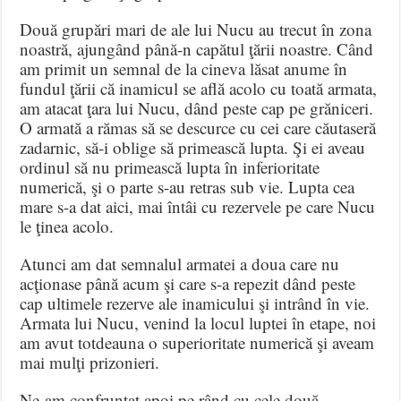
Două grupări mari de ale lui Nucu au trecut în zona
noastră, ajungând până-n capătul ţării noastre. Când
am primit un semnal de la cineva lăsat anume în
fundul ţării că inamicul se află acolo cu toată armata,
am atacat ţara lui Nucu, dând peste cap pe grăniceri.
O armată a rămas să se descurce cu cei care căutaseră
zadarnic, să-i oblige să primească lupta. Şi ei aveau
ordinul să nu primească lupta în inferioritate
numerică, şi o parte s-au retras sub vie. Lupta cea
mare s-a dat aici, mai întâi cu rezervele pe care Nucu
le ţinea acolo.
Atunci am dat semnalul armatei a doua care nu
acţionase până acum şi care s-a repezit dând peste
cap ultimele rezerve ale inamicului şi intrând în vie.
Armata lui Nucu, venind la locul luptei în etape, noi
am avut totdeauna o superioritate numerică şi aveam
mai mulţi prizonieri.
Ne-am confruntat apoi pe rând cu cele două