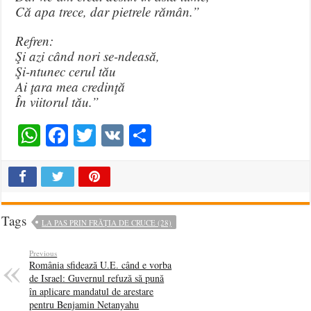
Că apa trece, dar pietrele rămân.”
Refren:
Şi azi când nori se-ndeasă,
Şi-ntunec cerul tău
Ai ţara mea credinţă
În viitorul tău.”
WhatsApp
Facebook
Twitter
VK
Share
Tags
LA PAS PRIN FRĂȚIA DE CRUCE (28)
Previous
România sfidează U.E. când e vorba
de Israel: Guvernul refuză să pună
în aplicare mandatul de arestare
pentru Benjamin Netanyahu