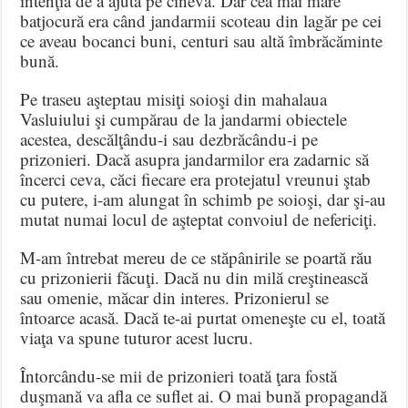
intenţia de a ajuta pe cineva. Dar cea mai mare
batjocură era când jandarmii scoteau din lagăr pe cei
ce aveau bocanci buni, centuri sau altă îmbrăcăminte
bună.
Pe traseu aşteptau misiţi soioşi din mahalaua
Vasluiului şi cumpărau de la jandarmi obiectele
acestea, descălţându-i sau dezbrăcându-i pe
prizonieri. Dacă asupra jandarmilor era zadarnic să
încerci ceva, căci fiecare era protejatul vreunui ştab
cu putere, i-am alungat în schimb pe soioşi, dar şi-au
mutat numai locul de aşteptat convoiul de nefericiţi.
M-am întrebat mereu de ce stăpânirile se poartă rău
cu prizonierii făcuţi. Dacă nu din milă creştinească
sau omenie, măcar din interes. Prizonierul se
întoarce acasă. Dacă te-ai purtat omeneşte cu el, toată
viaţa va spune tuturor acest lucru.
Întorcându-se mii de prizonieri toată ţara fostă
duşmană va afla ce suflet ai. O mai bună propagandă