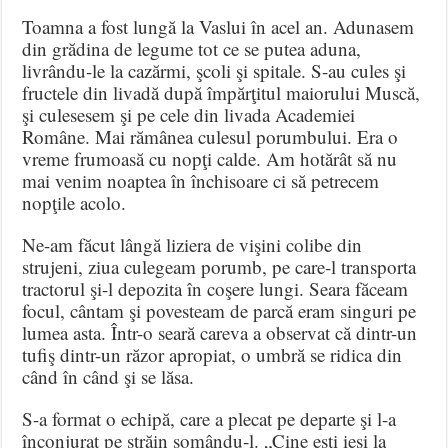
Toamna a fost lungă la Vaslui în acel an. Adunasem
din grădina de legume tot ce se putea aduna,
livrându-le la cazărmi, şcoli şi spitale. S-au cules şi
fructele din livadă după împărţitul maiorului Muscă,
şi culesesem şi pe cele din livada Academiei
Române. Mai rămânea culesul porumbului. Era o
vreme frumoasă cu nopţi calde. Am hotărât să nu
mai venim noaptea în închisoare ci să petrecem
nopţile acolo.
Ne-am făcut lângă liziera de vişini colibe din
strujeni, ziua culegeam porumb, pe care-l transporta
tractorul şi-l depozita în coşere lungi. Seara făceam
focul, cântam şi povesteam de parcă eram singuri pe
lumea asta. Într-o seară careva a observat că dintr-un
tufiş dintr-un răzor apropiat, o umbră se ridica din
când în când şi se lăsa.
S-a format o echipă, care a plecat pe departe şi l-a
înconjurat pe străin somându-l. „Cine eşti ieşi la