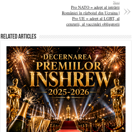
Next
Pro NATO = adept al intrării
României în războiul din Ucraina |
Pro UE = adept al LGBT, al
cenzurii, al vaccinări obligatorii
Related Articles