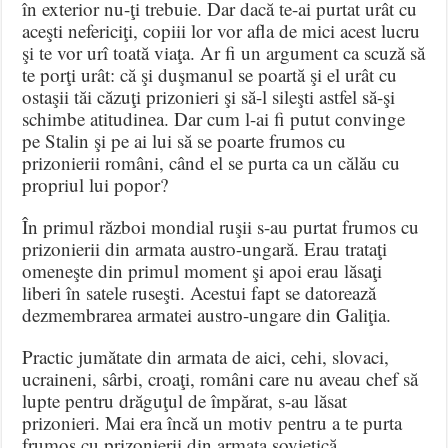
în exterior nu-ţi trebuie. Dar dacă te-ai purtat urât cu
aceşti nefericiţi, copiii lor vor afla de mici acest lucru
şi te vor urî toată viaţa. Ar fi un argument ca scuză să
te porţi urât: că şi duşmanul se poartă şi el urât cu
ostaşii tăi căzuţi prizonieri şi să-l sileşti astfel să-şi
schimbe atitudinea. Dar cum l-ai fi putut convinge
pe Stalin şi pe ai lui să se poarte frumos cu
prizonierii români, când el se purta ca un călău cu
propriul lui popor?
În primul război mondial ruşii s-au purtat frumos cu
prizonierii din armata austro-ungară. Erau trataţi
omeneşte din primul moment şi apoi erau lăsaţi
liberi în satele ruseşti. Acestui fapt se datorează
dezmembrarea armatei austro-ungare din Galiţia.
Practic jumătate din armata de aici, cehi, slovaci,
ucraineni, sârbi, croaţi, români care nu aveau chef să
lupte pentru drăguţul de împărat, s-au lăsat
prizonieri. Mai era încă un motiv pentru a te purta
frumos cu prizonierii din armata sovietică.