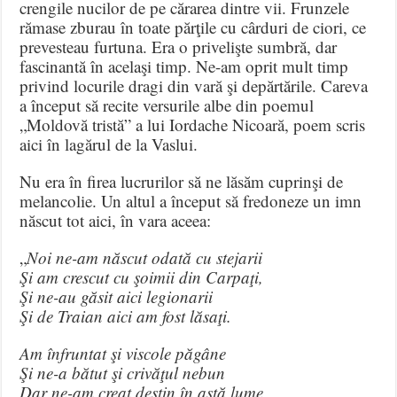
crengile nucilor de pe cărarea dintre vii. Frunzele
rămase zburau în toate părţile cu cârduri de ciori, ce
prevesteau furtuna. Era o privelişte sumbră, dar
fascinantă în acelaşi timp. Ne-am oprit mult timp
privind locurile dragi din vară şi depărtările. Careva
a început să recite versurile albe din poemul
„Moldovă tristă” a lui Iordache Nicoară, poem scris
aici în lagărul de la Vaslui.
Nu era în firea lucrurilor să ne lăsăm cuprinşi de
melancolie. Un altul a început să fredoneze un imn
născut tot aici, în vara aceea:
„
Noi ne-am născut odată cu stejarii
Şi am crescut cu şoimii din Carpaţi,
Şi ne-au găsit aici legionarii
Şi de Traian aici am fost lăsaţi.
Am înfruntat şi viscole păgâne
Şi ne-a bătut şi crivăţul nebun
Dar ne-am creat destin în astă lume,