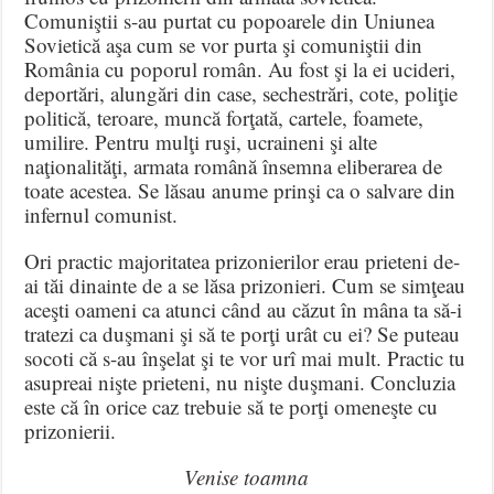
Comuniştii s-au purtat cu popoarele din Uniunea
Sovietică aşa cum se vor purta şi comuniştii din
România cu poporul român. Au fost şi la ei ucideri,
deportări, alungări din case, sechestrări, cote, poliţie
politică, teroare, muncă forţată, cartele, foamete,
umilire. Pentru mulţi ruşi, ucraineni şi alte
naţionalităţi, armata română însemna eliberarea de
toate acestea. Se lăsau anume prinşi ca o salvare din
infernul comunist.
Ori practic majoritatea prizonierilor erau prieteni de-
ai tăi dinainte de a se lăsa prizonieri. Cum se simţeau
aceşti oameni ca atunci când au căzut în mâna ta să-i
tratezi ca duşmani şi să te porţi urât cu ei? Se puteau
socoti că s-au înşelat şi te vor urî mai mult. Practic tu
asupreai nişte prieteni, nu nişte duşmani. Concluzia
este că în orice caz trebuie să te porţi omeneşte cu
prizonierii.
Venise toamna