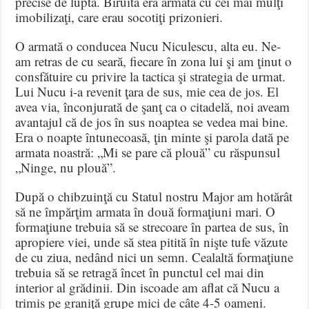
precise de luptă. Biruită era armata cu cei mai mulţi
imobilizaţi, care erau socotiţi prizonieri.
O armată o conducea Nucu Niculescu, alta eu. Ne-
am retras de cu seară, fiecare în zona lui şi am ţinut o
consfătuire cu privire la tactica şi strategia de urmat.
Lui Nucu i-a revenit ţara de sus, mie cea de jos. El
avea via, înconjurată de şanţ ca o citadelă, noi aveam
avantajul că de jos în sus noaptea se vedea mai bine.
Era o noapte întunecoasă, ţin minte şi parola dată pe
armata noastră: „Mi se pare că plouă” cu răspunsul
„Ninge, nu plouă”.
După o chibzuinţă cu Statul nostru Major am hotărât
să ne împărţim armata în două formaţiuni mari. O
formaţiune trebuia să se strecoare în partea de sus, în
apropiere viei, unde să stea pitită în nişte tufe văzute
de cu ziua, nedând nici un semn. Cealaltă formaţiune
trebuia să se retragă încet în punctul cel mai din
interior al grădinii. Din iscoade am aflat că Nucu a
trimis pe graniţă grupe mici de câte 4-5 oameni.