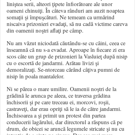
liniştea serii, alteori ţipete înfiorătoare ale unor
oameni chinuiţi. În câteva rânduri am auzit noaptea
somaţii şi împuşcături. Ne temeam ca urmărind
niscaiva prizonieri evadaţi, să nu cadă victime careva
din oamenii noştri aflaţi pe câmp.
Nu am văzut niciodată căutându-se cu câini, ceea ce
înseamnă că nu s-a evadat. Aproape în fiecare zi era
scos câte un grup de prizonieri la Vasluieţ după nisip
cu o escortă de jandarmi. Arătau livizi şi
demoralizaţi. Se-ntorceau cărând câţiva pumni de
nisip în poala mantalelor.
Ni se părea o mare umilire. Oamenii noştri de la
grădină le arunca pe aleea, ce traversa grădina
închisorii şi pe care treceau ei, morcovi, roşii,
castraveţi, dar erau opriţi să le ia de către jandarmi.
Închisoarea a şi primit un protest din partea
conducerii lagărului, dar directorul a răspuns că pe
drum, de obicei se aruncă legumele stricate şi nu cu