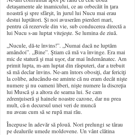
detaşamente ale inamicului, ce au orbecăit în ţara
noastră şi spre sfârşit, în jurul lui Nucu mai erau
destui luptători. Şi noi avuserăm pierderi mari,
pentru că rezervele din vie, sub conducerea directă a
lui Nucu s-au luptat vitejeşte. Se lumina de ziuă.
„Nucule, dă-te învins!”. „Numai dacă ne luptăm
amândoi”. „Bine”. Ştiam că mă va învinge. Era mai
mic de statură şi mai uşor, dar mai îndemânatec. Am
primit lupta, m-am luptat din răsputeri, dar a trebuit
să mă declar învins. Ne-am întors obosiţi, dar fericiţi
la colibe, aducându-ne aminte că nu eram decât nişte
numere şi nu oameni liberi, nişte numere la discreţia
lui Muscă şi a altora de seama lui. Se cam
zdrenţuiseră şi hainele noastre cazone, dar nu prea
mult, că-n decursul unei veri de muncă
nu aveau cum să se rupă mai rău.
Începuse în adevăr să plouă. Nori prelungi se târau
pe dealurile umede moldovene. Un vânt clătina