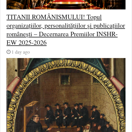
TITANII ROMÂNISMULUI! Topul
organizațiilor, personalitățiilor și publicațiilor
românești – Decernarea Premiilor INSHR-
EW 2025-2026
1 day ago