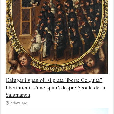
Călugării spanioli și piața liberă: Ce „uită”
libertarienii să ne spună despre Școala de la
Salamanca
2 days ago