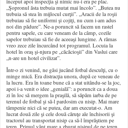
început apoi inspecţia şi nimic nu-i era pe plac.
„Şopronul ăsta trebuia mutat mai încolo”. „Butea nu
trebuia să stea în mijlocul curţii”. „Aracii de la roşii
trebuiau să fie uniformi şi cojiţi, nu cum i-am adus
noi din pădure”. Ne-a poruncit să facem un rastel
pentru sapele, cu care veneam de la câmp, cozile
sapelor trebuiau să fie de aceeaşi lungime. A rămas
vreo zece zile încurcând tot programul. Locuia la
hotel în oraş şi-njura pe „căcăcioşii” din Vaslui care
„n-are un hotel civilizat”.
Într-o zi venind, ne găsi jucând fotbal desculţi, cu o
minge mică. Era distracţia unora, după ce veneau de
la lucru. Era în toane bune că a stat uitându-se la joc,
apoi i-a venit o idee „genială”: a poruncit ca a doua
zi în loc să mergem la praşilă, să săpăm iarba de pe
terenul de fotbal şi să-l pardosim cu nisip. Mai mare
tâmpenie nici că se putea, dar am executat-o. Am
lucrat două zile şi cele două căruţe ale închisorii şi
tractorul au transportat nisip ca să-l împrăştiem pe
teren. Primul vânt mare a zburat nisipul de pe teren