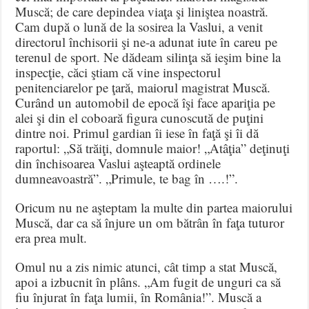
Muscă; de care depindea viaţa şi liniştea noastră.
Cam după o lună de la sosirea la Vaslui, a venit
directorul închisorii şi ne-a adunat iute în careu pe
terenul de sport. Ne dădeam silinţa să ieşim bine la
inspecţie, căci ştiam că vine inspectorul
penitenciarelor pe ţară, maiorul magistrat Muscă.
Curând un automobil de epocă îşi face apariţia pe
alei şi din el coboară figura cunoscută de puţini
dintre noi. Primul gardian îi iese în faţă şi îi dă
raportul: „Să trăiţi, domnule maior! „Atâţia” deţinuţi
din închisoarea Vaslui aşteaptă ordinele
dumneavoastră”. „Primule, te bag în ….!”.
Oricum nu ne aşteptam la multe din partea maiorului
Muscă, dar ca să înjure un om bătrân în faţa tuturor
era prea mult.
Omul nu a zis nimic atunci, cât timp a stat Muscă,
apoi a izbucnit în plâns. „Am fugit de unguri ca să
fiu înjurat în faţa lumii, în România!”. Muscă a