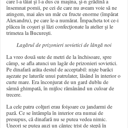
care l-a tăiat şi l-a dus cu maşina, şi-n grădină a
însemnat pomii, pe cei de care nu aveam voie să ne
atingem, mai ales un măr cu fructe enorme (împărat
Alexandru), pe care le-a numărat. Împacheta tot ce-i
plăcea în coşuri şi lăzi confecţionate la atelier şi le
trimetea la Bucureşti.
Lagărul de prizonieri sovietici de lângă noi
La vreo două sute de metri de la închisoare, spre
câmp, se afla atunci un lagăr de prizonieri sovietici.
Pe dinafară arăta destul de acceptabil: nişte barăci
aşezate pe laturile unui patrulater, lăsând în interior o
curte mare. Era înconjurat de un gard dublu de
sârmă ghimpată, în mijloc rămânând un culoar de
trecere.
La cele patru colţuri erau foişoare cu jandarmi de
pază. Ce se întâmpla în interior era numai de
presupus, că dinafară nu se putea vedea nimic.
Uneori se putea auzi un cântec trist de stepă în