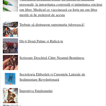
personală, la integritatea corporală și intimitatea oricărui
om liber. Medicul ce vaccinează cu forța un om liber
merită să fie pedepsit de acesta
Trebuie să distrugem supermația jidovească!
Dă-ți Două Palme și Ridică-te
Scrisoare Deschisă Către Neamul Românesc
Sociologia Eliberării și Curentele Laterale de
Sedimentare Revoluționară
Împotriva Fatalismului