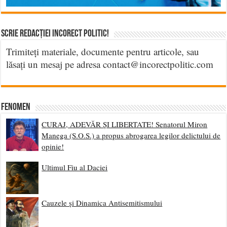
Scrie Redacției Incorect Politic!
Trimiteți materiale, documente pentru articole, sau
lăsați un mesaj pe adresa contact@incorectpolitic.com
Fenomen
CURAJ, ADEVĂR ȘI LIBERTATE! Senatorul Miron
Manega (S.O.S.) a propus abrogarea legilor delictului de
opinie!
Ultimul Fiu al Daciei
Cauzele și Dinamica Antisemitismului