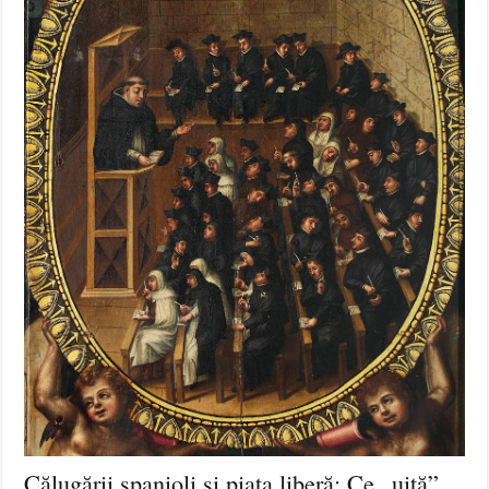
Călugării spanioli și piața liberă: Ce „uită”