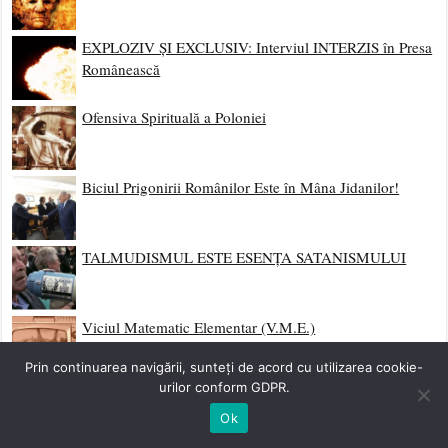
EXPLOZIV ȘI EXCLUSIV: Interviul INTERZIS în Presa
Românească
Ofensiva Spirituală a Poloniei
Biciul Prigonirii Românilor Este în Mâna Jidanilor!
TALMUDISMUL ESTE ESENȚA SATANISMULUI
Viciul Matematic Elementar (V.M.E.)
Prin continuarea navigării, sunteți de acord cu utilizarea cookie-
urilor conform GDPR.
Ok
RSS