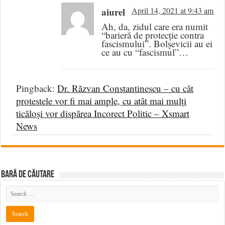
aiurel
April 14, 2021 at 9:43 am
Ah, da, zidul care era numit
“barieră de protecție contra
fascismului”. Bolșevicii au ei
ce au cu “fascismul”…
Pingback:
Dr. Răzvan Constantinescu – cu cât
protestele vor fi mai ample, cu atât mai mulți
ticăloși vor dispărea Incorect Politic – Xsmart
News
BARĂ DE CĂUTARE