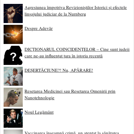
Agresiunea împotriva Revizioniștilor Istorici și efectele
linșajului judiciar de la Nurnberg
Despre Adevăr
DICȚIONARUL COINCIDENȚELOR – Cine sunt iudeii
care ne-au influențat țara în istoria recentă
DEȘERTĂCIUNE?! Nu, APĂRARE!
Resetarea Medicinei sau Resetarea Omenirii prin
Nanotehnologie
Noul Legământ
Vaccinarea înseamnă crimă, un atentat la sănătatea