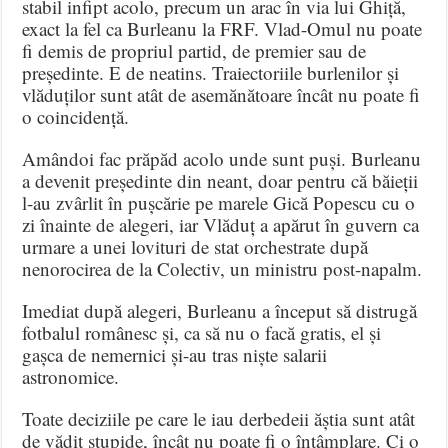
stabil infipt acolo, precum un arac în via lui Ghiță,
exact la fel ca Burleanu la FRF. Vlad-Omul nu poate
fi demis de propriul partid, de premier sau de
președinte. E de neatins. Traiectoriile burlenilor și
vlăduților sunt atât de asemănătoare încât nu poate fi
o coincidență.
Amândoi fac prăpăd acolo unde sunt puși. Burleanu
a devenit președinte din neant, doar pentru că băieții
l-au zvârlit în pușcărie pe marele Gică Popescu cu o
zi înainte de alegeri, iar Vlăduț a apărut în guvern ca
urmare a unei lovituri de stat orchestrate după
nenorocirea de la Colectiv, un ministru post-napalm.
Imediat după alegeri, Burleanu a început să distrugă
fotbalul românesc și, ca să nu o facă gratis, el și
gașca de nemernici și-au tras niște salarii
astronomice.
Toate deciziile pe care le iau derbedeii ăștia sunt atât
de vădit stupide, încât nu poate fi o întâmplare. Ci o