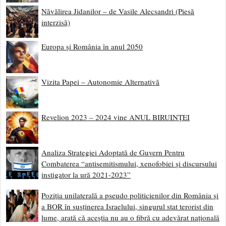
Năvălirea Jidanilor – de Vasile Alecsandri (Piesă
interzisă)
Europa și România în anul 2050
Vizita Papei – Autonomie Alternativă
Revelion 2023 – 2024 vine ANUL BIRUINȚEI
Analiza Strategiei Adoptată de Guvern Pentru
Combaterea “antisemitismului, xenofobiei și discursului
instigator la ură 2021-2023”
Poziția unilaterală a pseudo politicienilor din România și
a BOR în susținerea Israelului, singurul stat terorist din
lume, arată că aceștia nu au o fibră cu adevărat națională