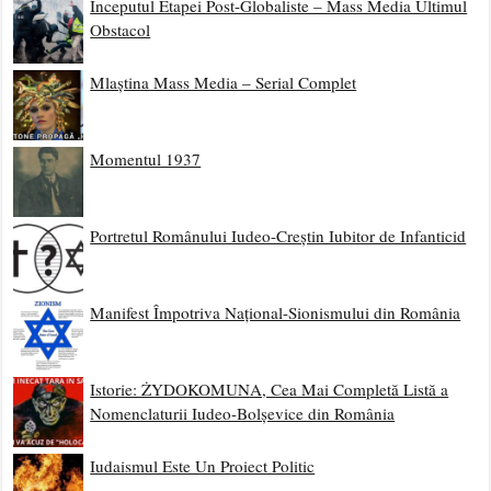
Începutul Etapei Post-Globaliste – Mass Media Ultimul
Obstacol
Mlaștina Mass Media – Serial Complet
Momentul 1937
Portretul Românului Iudeo-Creștin Iubitor de Infanticid
Manifest Împotriva Național-Sionismului din România
Istorie: ŻYDOKOMUNA, Cea Mai Completă Listă a
Nomenclaturii Iudeo-Bolșevice din România
Iudaismul Este Un Proiect Politic