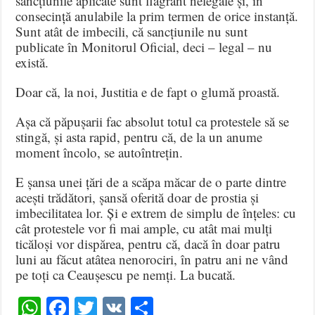
sancțiunile aplicate sunt flagrant nelegale și, în
consecință anulabile la prim termen de orice instanță.
Sunt atât de imbecili, că sancțiunile nu sunt
publicate în Monitorul Oficial, deci – legal – nu
există.
Doar că, la noi, Justitia e de fapt o glumă proastă.
Așa că păpușarii fac absolut totul ca protestele să se
stingă, și asta rapid, pentru că, de la un anume
moment încolo, se autoîntrețin.
E șansa unei țări de a scăpa măcar de o parte dintre
acești trădători, șansă oferită doar de prostia și
imbecilitatea lor. Și e extrem de simplu de înțeles: cu
cât protestele vor fi mai ample, cu atât mai mulți
ticăloși vor dispărea, pentru că, dacă în doar patru
luni au făcut atâtea nenorociri, în patru ani ne vând
pe toți ca Ceaușescu pe nemți. La bucată.
WhatsApp
Facebook
Twitter
VK
Share