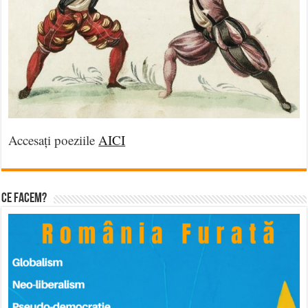
Accesați poeziile
AICI
Ce facem?