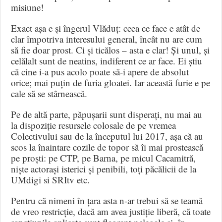
misiune!
Exact așa e și îngerul Vlăduț: ceea ce face e atât de
clar împotriva interesului general, încât nu are cum
să fie doar prost. Ci și ticălos – asta e clar! Și unul, și
celălalt sunt de neatins, indiferent ce ar face. Ei știu
că cine i-a pus acolo poate să-i apere de absolut
orice; mai puțin de furia gloatei. Iar această furie e pe
cale să se stârnească.
Pe de altă parte, păpușarii sunt disperați, nu mai au
la dispoziție resursele colosale de pe vremea
Colectivului sau de la începutul lui 2017, așa că au
scos la înaintare cozile de topor să îi mai prostească
pe proști: pe CTP, pe Barna, pe micul Cacamitră,
niște actorași isterici și penibili, toți păcălicii de la
UMdigi si SRItv etc.
Pentru că nimeni în țara asta n-ar trebui să se teamă
de vreo restricție, dacă am avea justiție liberă, că toate