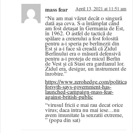
mass fear
April 13, 2021 at 11:51 am
“Nu am mai văzut decât o singură
dată așa ceva. S-a întâmplat când
am fost detașat în Germania de Est,
în 1962. O astfel de tactică de
spălare a creierului a fost folosită
pentru a-i speria pe berlinezii din
Est și a-i face să creadă că Zidul
Berlinului era o măsură defensivă
pentru a-i proteja de micul Berlin
de Vest și că Stasi era gardianul lor.
Zidul era, desigur, un instrument de
înrobire.”
https://www.zerohedge.com/political/fr
forsyth-says-government-has-
launched-campaign-mass-fear-
against-british-public
“virusul fricii e mai rau decat orice
virus; daca intra nu mai iese…nu
avem imunitate la senzatii extreme,
” (popa din sat)