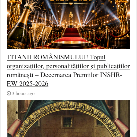
TITANII ROMÂNISMULUI! Topul
organizațiilor, personalitățiilor și publicațiilor
românești – Decernarea Premiilor INSHR-
EW 2025-2026
3 hours ago