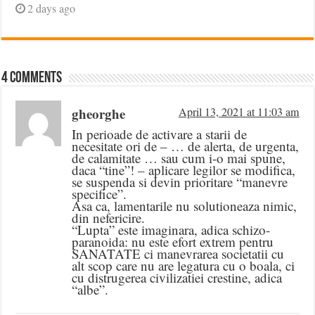
2 days ago
4 comments
gheorghe
April 13, 2021 at 11:03 am
In perioade de activare a starii de
necesitate ori de – … de alerta, de urgenta,
de calamitate … sau cum i-o mai spune,
daca “tine”! – aplicare legilor se modifica,
se suspenda si devin prioritare “manevre
specifice”.
Asa ca, lamentarile nu solutioneaza nimic,
din nefericire.
“Lupta” este imaginara, adica schizo-
paranoida: nu este efort extrem pentru
SANATATE ci manevrarea societatii cu
alt scop care nu are legatura cu o boala, ci
cu distrugerea civilizatiei crestine, adica
“albe”.