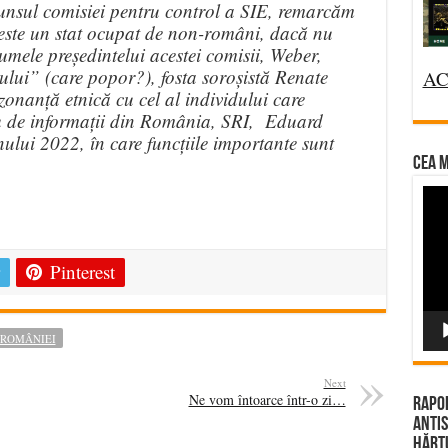
unsul comisiei pentru control a SIE, remarcăm
ste un stat ocupat de non-români, dacă nu
mele președintelui acestei comisii, Weber,
ului” (care popor?), fosta soroșistă Renate
AC
zonanță etnică cu cel al individului care
iu de informații din România, SRI, Eduard
ului 2022, în care funcțiile importante sunt
CEA M
Vi
e
Pla
Pinterest
 ROMÂNIEI
Next
Ne vom întoarce într-o zi…
Rapor
Antis
Hărțu