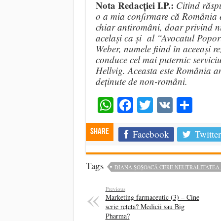
Nota Redacției I.P.:
Citind răsp
o a mia confirmare că România e
chiar antiromâni, doar privind nu
același ca și al “Avocatul Popor
Weber, numele fiind în aceeași re
conduce cel mai puternic servic
Hellvig. Aceasta este România an
deținute de non-români.
WhatsApp
Facebook
Twitter
VK
Shar
Share
Facebook
Twitter
Tags
DIANA ȘOȘOACĂ CERE NEUTRALITATEA
Previous
Marketing farmaceutic (3) – Cine
scrie rețeta? Medicii sau Big
Pharma?