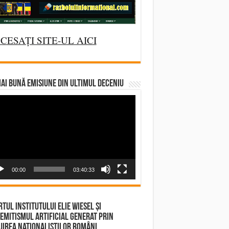
CESAȚI SITE-UL AICI
AI BUNĂ EMISIUNE DIN ULTIMUL DECENIU
deo
yer
00:00
03:40:33
tul Institutului Elie Wiesel și
emitismul Artificial Generat prin
irea Naționaliștilor Români