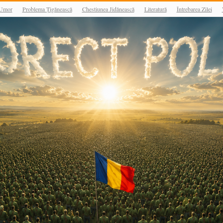
Umor
Problema Țigănească
Chestiunea Jidănească
Literatură
Întrebarea Zilei