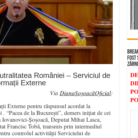
BREAK
FOST 
ZĂRN
DE
tralitatea României – Serviciul de
ormații Externe
DI
PO
Via
DianaȘoșoacăOficial
:
PO
ii Externe pentru răspunsul acordat la
. “Pacea de la București”, demers inițiat de cei
a Iovanovici-Șoșoacă, Deputat Mihai Lasca,
t Francisc Tobă, transmis prin intermediul
tru controlul activității Serviciului de