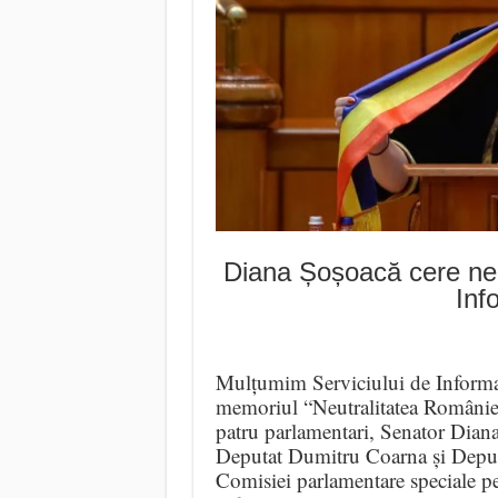
Diana Șoșoacă cere neu
Inf
Mulțumim Serviciului de Informaț
memoriul “Neutralitatea României 
patru parlamentari, Senator Dian
Deputat Dumitru Coarna și Deputa
Comisiei parlamentare speciale pen