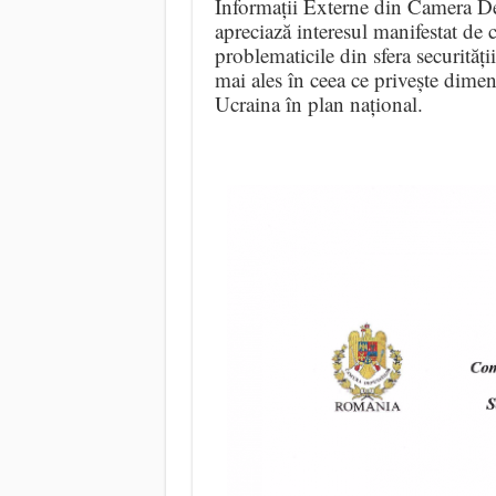
Informații Externe din Camera De
apreciază interesul manifestat de c
problematicile din sfera securități
mai ales în ceea ce privește dimens
Ucraina în plan național.